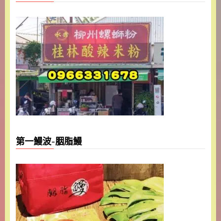
第一鰻波-胭脂鰻