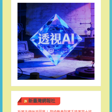
新臺灣網報社
折翼天使破浪圓夢！ 龍崎教養院攜手陸軍常士班 ​