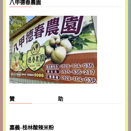
八甲德春農園
贊 助
嘉義-桂林酸辣米粉