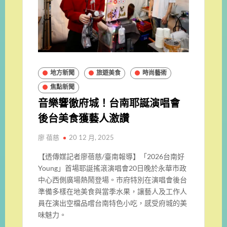
地方新聞
旅遊美食
時尚藝術
焦點新聞
音樂響徹府城！台南耶誕演唱會
後台美食獲藝人激讚
廖 蓓慈
20 12 月, 2025
【透傳媒記者廖蓓慈/臺南報導】「2026台南好
Young」首場耶誕搖滾演唱會20日晚於永華市政
中心西側廣場熱鬧登場。市府特別在演唱會後台
準備多樣在地美食與當季水果，讓藝人及工作人
員在演出空檔品嚐台南特色小吃，感受府城的美
味魅力。