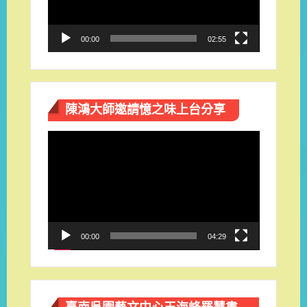
器
00:00
02:55
陳鴻大師邀請憶之味上台分享
視
訊
播
放
器
00:00
04:29