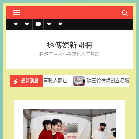
Skip
Search fo
to
content
透
透
透
聯
官
傳
傳
傳
絡
方
透傳媒新聞網
媒
媒
媒
我
LINE
看透生活大小事領悟人生真諦
規
線
youtube
們
約
上
冠軍職人麵包
陳嘉伶律師創立易勝法律事務所 以專業與
最新消息
記
者
名
單