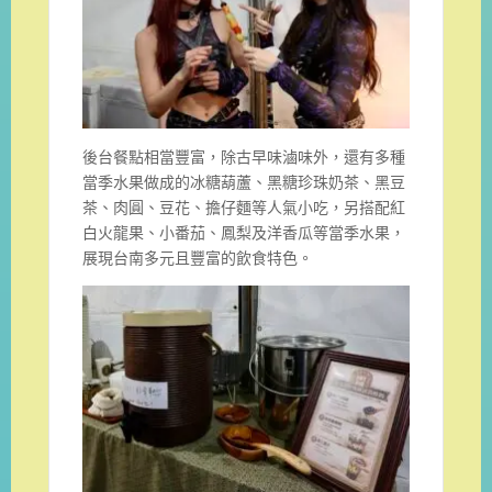
後台餐點相當豐富，除古早味滷味外，還有多種
當季水果做成的冰糖葫蘆、黑糖珍珠奶茶、黑豆
茶、肉圓、豆花、擔仔麵等人氣小吃，另搭配紅
白火龍果、小番茄、鳳梨及洋香瓜等當季水果，
展現台南多元且豐富的飲食特色。