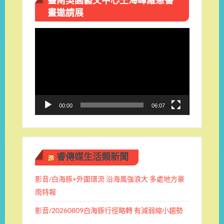
臺南吳園藝文中心王海峰羅慧書
畫邀請展
視
訊
播
放
器
00:00
06:07
睿傳媒生活類新聞
影音/白海豚+外圍環流 沿海風強浪大 多處地方豪
雨特報
影音/20260809白海豚行徑略轉 有減弱縮小趨勢