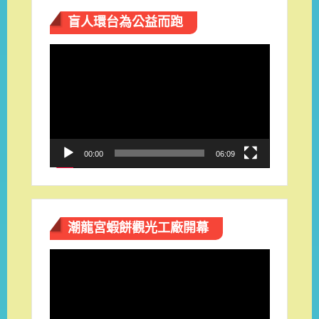
盲人環台​為公益而跑
視
訊
播
放
器
00:00
06:09
潮龍宮蝦餅觀光工廠開幕
視
訊
播
放