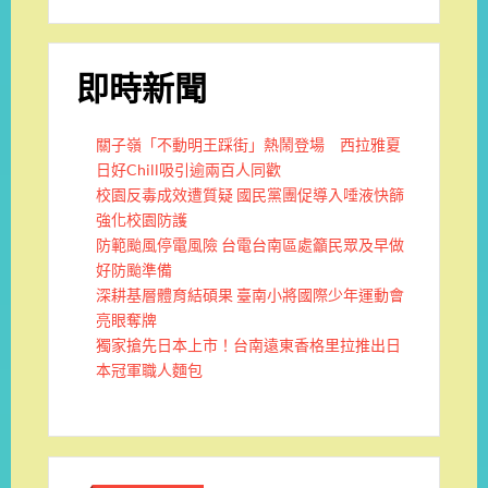
即時新聞
關子嶺「不動明王踩街」熱鬧登場 西拉雅夏
日好Chill吸引逾兩百人同歡
校園反毒成效遭質疑 國民黨團促導入唾液快篩
強化校園防護
防範颱風停電風險 台電台南區處籲民眾及早做
好防颱準備
深耕基層體育結碩果 臺南小將國際少年運動會
亮眼奪牌
獨家搶先日本上市！台南遠東香格里拉推出日
本冠軍職人麵包