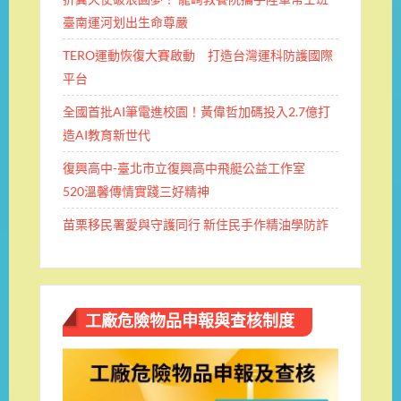
臺南運河划出生命尊嚴
TERO運動恢復大賽啟動 打造台灣運科防護國際
平台
全國首批AI筆電進校園！黃偉哲加碼投入2.7億打
造AI教育新世代
復興高中-臺北市立復興高中飛艇公益工作室
520溫馨傳情實踐三好精神
苗栗移民署愛與守護同行 新住民手作精油學防詐
工廠危險物品申報與查核制度