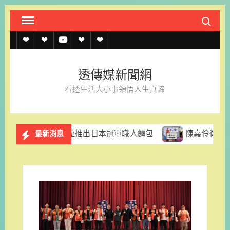
Skip
Search fo
to
content
透
透
透
聯
官
傳
傳
傳
絡
方
透傳媒新聞網
媒
媒
媒
我
LINE
看透生活大小事領悟人生真諦
規
線
youtube
們
約
上
里拉推出日本冠軍職人麵包
陳嘉伶律師創立易勝法律事務所
最新消息
記
者
名
單