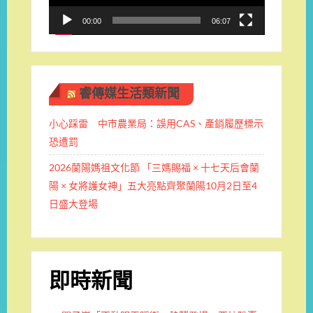
00:00
06:07
睿傳媒生活類新聞
小心踩雷 中市農業局：誤用CAS、產銷履歷標示
恐遭罰
2026蘭陽媽祖文化節 「三媽賜福 × 十七天后會蘭
陽 × 女將護女神」五大亮點齊聚蘭陽10月2日至4
日盛大登場
即時新聞