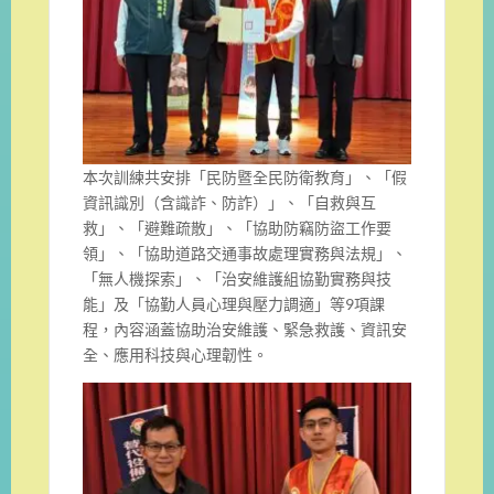
本次訓練共安排「民防暨全民防衛教育」、「假
資訊識別（含識詐、防詐）」、「自救與互
救」、「避難疏散」、「協助防竊防盜工作要
領」、「協助道路交通事故處理實務與法規」、
「無人機探索」、「治安維護組協勤實務與技
能」及「協勤人員心理與壓力調適」等9項課
程，內容涵蓋協助治安維護、緊急救護、資訊安
全、應用科技與心理韌性。