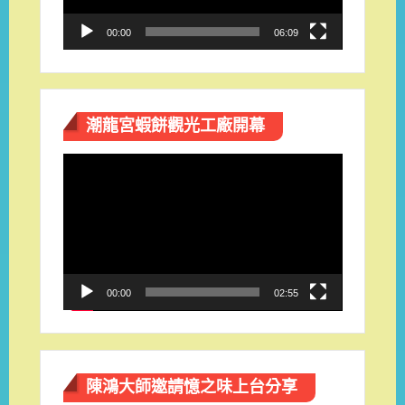
00:00
06:09
潮龍宮蝦餅觀光工廠開幕
視
訊
播
放
器
00:00
02:55
陳鴻大師邀請憶之味上台分享