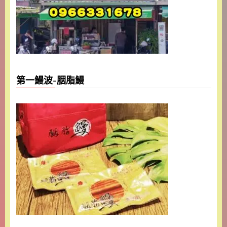
第一鰻波-胭脂鰻