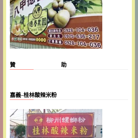
贊 助
嘉義-桂林酸辣米粉