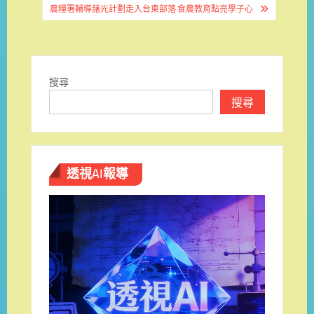
導
農糧署輔導藷光計劃走入台東部落 食農教育點亮學子心
覽
搜尋
搜尋
透視AI報導