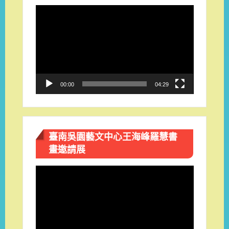
視
訊
播
放
器
00:00
04:29
臺南吳園藝文中心王海峰羅慧書
畫邀請展
視
訊
播
放
器