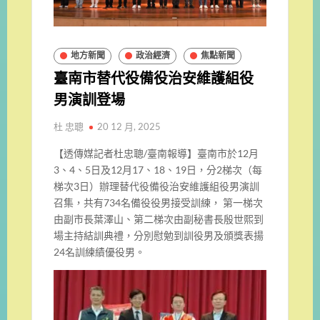
地方新聞
政治經濟
焦點新聞
臺南市替代役備役治安維護組役
男演訓登場
杜 忠聰
20 12 月, 2025
【透傳媒記者杜忠聰/臺南報導】臺南市於12月
3、4、5日及12月17、18、19日，分2梯次（每
梯次3日）辦理替代役備役治安維護組役男演訓
召集，共有734名備役役男接受訓練， 第一梯次
由副市長葉澤山、第二梯次由副秘書長殷世熙到
場主持結訓典禮，分別慰勉到訓役男及頒獎表揚
24名訓練績優役男。