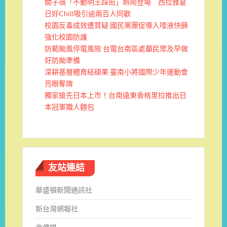
關子嶺「不動明王踩街」熱鬧登場 西拉雅夏
日好Chill吸引逾兩百人同歡
校園反毒成效遭質疑 國民黨團促導入唾液快篩
強化校園防護
防範颱風停電風險 台電台南區處籲民眾及早做
好防颱準備
深耕基層體育結碩果 臺南小將國際少年運動會
亮眼奪牌
獨家搶先日本上市！台南遠東香格里拉推出日
本冠軍職人麵包
友站連結
華盛頓新聞通訊社
新台灣網報社