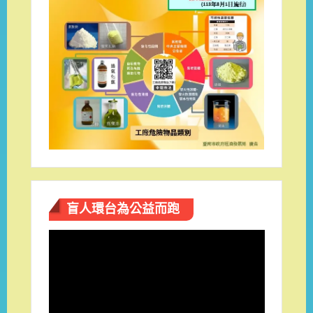
盲人環台​為公益而跑
視
訊
播
放
器