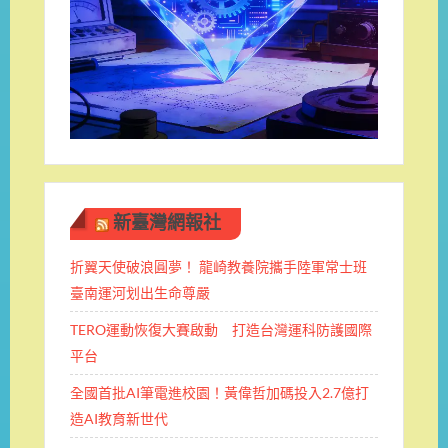
新臺灣網報社
折翼天使破浪圓夢！ 龍崎教養院攜手陸軍常士班 ​
臺南運河划出生命尊嚴
TERO運動恢復大賽啟動 打造台灣運科防護國際
平台
全國首批AI筆電進校園！黃偉哲加碼投入2.7億打
造AI教育新世代