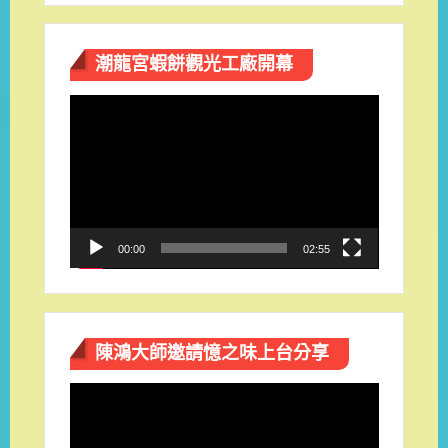
潮龍宮蝦餅觀光工廠開幕
視
訊
播
放
器
00:00
02:55
陳鴻大師邀請憶之味上台分享
視
訊
播