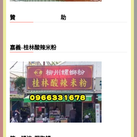
贊 助
嘉義-桂林酸辣米粉