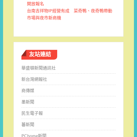
開放報名
台南吉祥物IP經營有成 菜奇鴨、夜奇鴨帶動
市場與夜市新商機
友站連結
華盛頓新聞通訊社
新台灣網報社
商傳媒
墨新聞
民生電子報
蕃新聞
PChome新聞