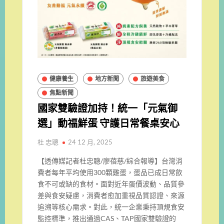
健康養生
地方新聞
旅遊美食
焦點新聞
國家雙驗證加持！統一「元氣御
選」動福鮮蛋 守護日常餐桌安心
杜 忠聰
24 12 月, 2025
【透傳媒記者杜忠聰/廖蓓慈/綜合報導】台灣消
費者每年平均使用300顆雞蛋，蛋品已成日常飲
食不可或缺的食材。面對近年蛋價波動、品質參
差與食安疑慮，消費者愈加重視品質認證、來源
追溯等核心需求。對此，統一企業秉持頂規食安
監控標準，推出通過CAS、TAP國家雙驗證的