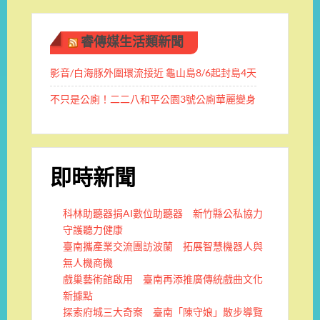
睿傳媒生活類新聞
影音/白海豚外圍環流接近 龜山島8/6起封島4天
不只是公廁！二二八和平公園3號公廁華麗變身
即時新聞
科林助聽器捐AI數位助聽器 新竹縣公私協力
守護聽力健康
臺南攜產業交流團訪波蘭 拓展智慧機器人與
無人機商機
戲巢藝術館啟用 臺南再添推廣傳統戲曲文化
新據點
探索府城三大奇案 臺南「陳守娘」散步導覽