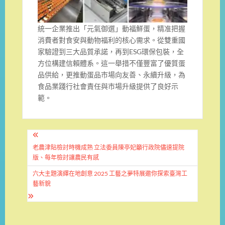
統一企業推出「元氣御選」動福鮮蛋，精准把握
消費者對食安與動物福利的核心需求。從雙重國
家驗證到三大品質承諾，再到ESG環保包裝，全
方位構建信賴體系。這一舉措不僅豐富了優質蛋
品供給，更推動蛋品市場向友善、永續升級，為
食品業踐行社會責任與市場升級提供了良好示
範。
文
章
老農津貼檢討時機成熟 立法委員陳亭妃籲行政院儘速提院
版、每年檢討讓農民有感
導
六大主題演繹在地創意 2025 工藝之夢特展邀你探索臺灣工
覽
藝新貌