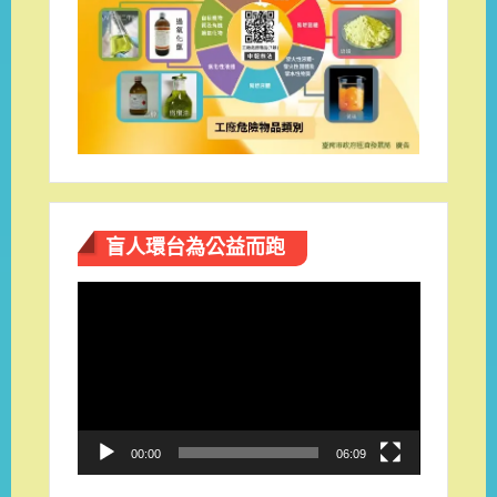
盲人環台​為公益而跑
視
訊
播
放
器
00:00
06:09