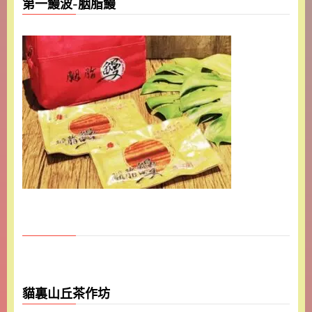
第一鰻波-胭脂鰻
貓裏山丘茶作坊