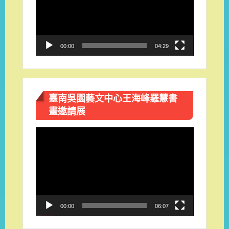
放
器
00:00
04:29
臺南吳園藝文中心王海峰羅慧書
畫邀請展
視
訊
播
放
器
00:00
06:07