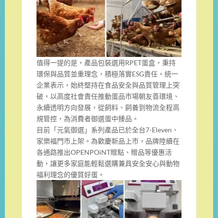
值得一提的是，產品包裝選用RPET蛋盒，秉持
環保與品質並重理念，積極落實ESG責任。統一
企業表示，始終堅持在食品安全與品質管理上突
破，以高度社會責任推動蛋品市場朝友善環境、
永續透明方向發展，從飼料、飼養到物流全程高
規管控，為消費者御選蛋中臻品。
目前「元氣御選」系列產品已於全台7-Eleven、
家樂福門市上架。為歡慶新品上市，品牌陸續在
各通路推出OPENPOiNT贈點、贈品等優惠活
動，讓更多家庭能輕鬆選購兼具安全安心與動物
福利理念的優質好蛋。