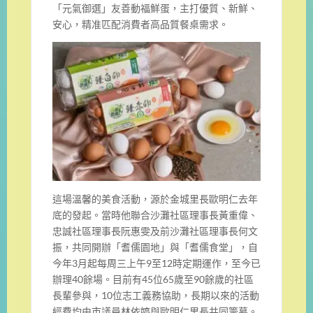
「元氣御選」友善動福鮮蛋，主打優質、新鮮、
安心，精准匹配消費者高品質餐桌需求。
這場溫馨的美食活動，源於金城里長歐明仁去年
底的發起。當時他聯合沙灘社區理事長黃重偉、
忠誠社區理事長阮惠雯及前沙灘社區理事長何文
振，共同開辦「耆儒園地」與「耆儒食堂」，自
今年3月起每周三上午9至12時定期運作，至今已
辦理40餘場。目前有45位65歲至90餘歲的社區
長輩參與，10位志工義務協助，長期以來的活動
經費均由市議員林依婷與歐明仁里長共同籌募。