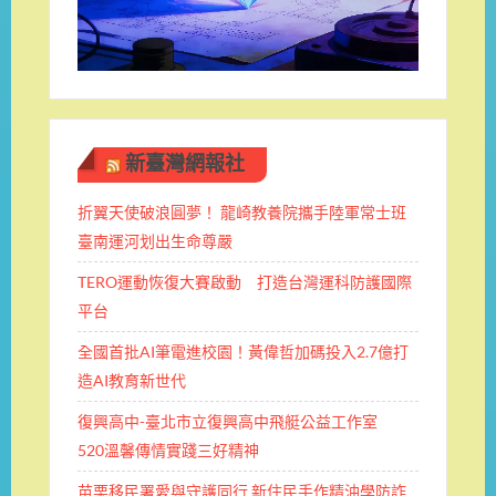
新臺灣網報社
折翼天使破浪圓夢！ 龍崎教養院攜手陸軍常士班 ​
臺南運河划出生命尊嚴
TERO運動恢復大賽啟動 打造台灣運科防護國際
平台
全國首批AI筆電進校園！黃偉哲加碼投入2.7億打
造AI教育新世代
復興高中-臺北市立復興高中飛艇公益工作室
520溫馨傳情實踐三好精神
苗栗移民署愛與守護同行 新住民手作精油學防詐