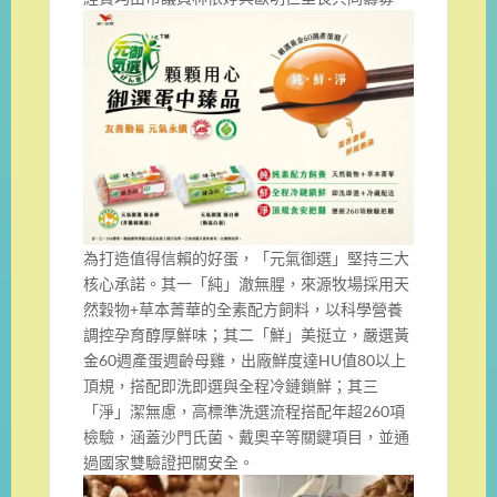
為打造值得信賴的好蛋，「元氣御選」堅持三大
核心承諾。其一「純」澈無腥，來源牧場採用天
然穀物+草本菁華的全素配方飼料，以科學營養
調控孕育醇厚鮮味；其二「鮮」美挺立，嚴選黃
金60週產蛋週齡母雞，出廠鮮度達HU值80以上
頂規，搭配即洗即選與全程冷鏈鎖鮮；其三
「淨」潔無慮，高標準洗選流程搭配年超260項
檢驗，涵蓋沙門氏菌、戴奧辛等關鍵項目，並通
過國家雙驗證把關安全。