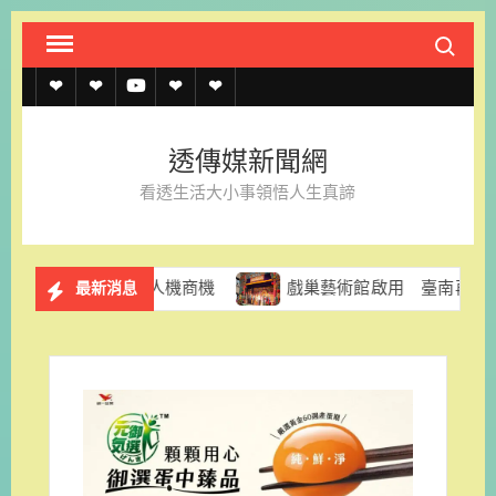
Skip
Search fo
to
content
透
透
透
聯
官
傳
傳
傳
絡
方
透傳媒新聞網
媒
媒
媒
我
LINE
看透生活大小事領悟人生真諦
規
線
youtube
們
約
上
與無人機商機
戲巢藝術館啟用 臺南再添推廣傳統戲曲文
最新消息
記
者
名
單