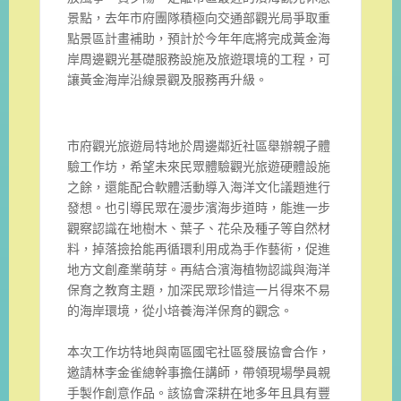
景點，
去年市府團隊積極向交通部觀光局爭取重
點景區計畫補助，
預計於今年年底將完成黃金海
岸周邊觀光基礎服務設施及旅遊環境的
工程，可
讓黃金海岸沿線景觀及服務再升級。
市府觀光旅遊局特地於周邊鄰近社區舉辦親子體
驗工作坊，
希望未來民眾體驗觀光旅遊硬體設施
之餘，
還能配合軟體活動導入海洋文化議題進行
發想。
也引導民眾在漫步濱海步道時，能進一步
觀察認識在地樹木、葉子、
花朵及種子等自然材
料，掉落撿拾能再循環利用成為手作藝術，
促進
地方文創產業萌芽。
再結合濱海植物認識與海洋
保育之教育主題，
加深民眾珍惜這一片得來不易
的海岸環境，
從小培養海洋保育的觀念。
本次工作坊特地與南區國宅社區發展協會合作，
邀請林李金雀總幹事擔任講師，帶領現場學員親
手製作創意作品。
該協會深耕在地多年且具有豐