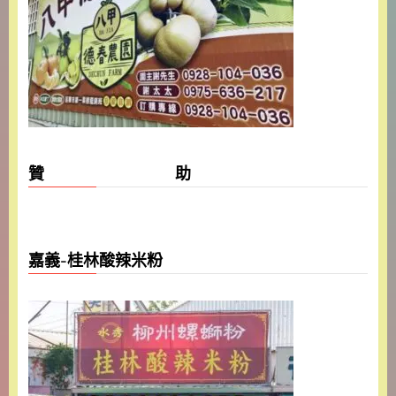
贊 助
嘉義-桂林酸辣米粉