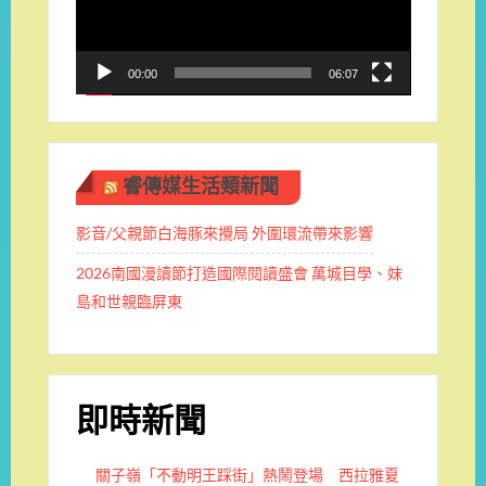
器
00:00
06:07
睿傳媒生活類新聞
影音/父親節白海豚來攪局 外圍環流帶來影響
2026南國漫讀節打造國際閱讀盛會 萬城目學、妹
島和世親臨屏東
即時新聞
關子嶺「不動明王踩街」熱鬧登場 西拉雅夏