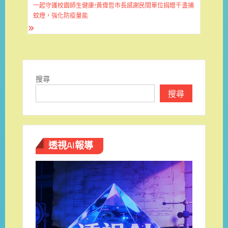
章
一起守護校園師生健康!黃偉哲市長感謝民間單位捐贈千盞捕
導
蚊燈，強化防疫量能
覽
搜尋
搜尋
透視AI報導