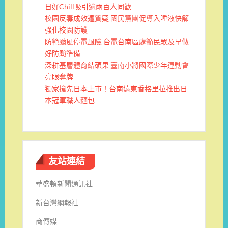
日好Chill吸引逾兩百人同歡
校園反毒成效遭質疑 國民黨團促導入唾液快篩
強化校園防護
防範颱風停電風險 台電台南區處籲民眾及早做
好防颱準備
深耕基層體育結碩果 臺南小將國際少年運動會
亮眼奪牌
獨家搶先日本上市！台南遠東香格里拉推出日
本冠軍職人麵包
友站連結
華盛頓新聞通訊社
新台灣網報社
商傳媒