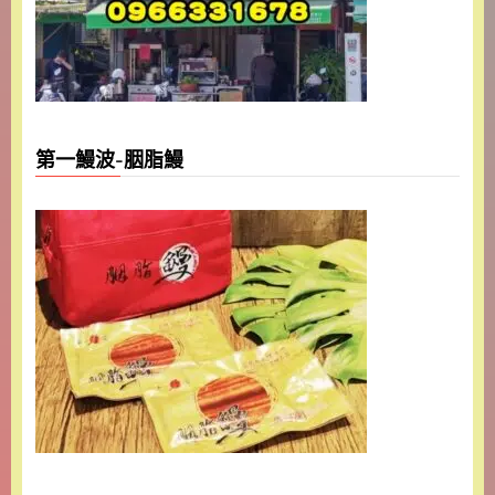
第一鰻波-胭脂鰻