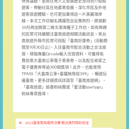
保育議題，更將在地人文發展歷史及特色介紹給
遊客，
帶動社區在地產業發展，深化市民及外地
遊客旅遊體驗，
也可更加重視這一片美麗海岸
線。
本次工作坊報名踴躍而且反應熱烈，
將規劃
10月再加開第二梯次濱海種子工作坊，
如有興趣
的民眾可持續關注臺南旅遊相關活動訊息。
來台
南旅遊外縣市民眾可搭配「臺南好康券」(
活動期
間至9月30日止)，入住臺南市配合活動之合法旅
宿，
掃描專屬Qrcode輸入住宿資料，
可獲得免
費搭乘大臺南公車電子乘車券，
以及配合商家之
電子優惠券等逾300個獎項！此外，
也能使用
TPASS「大臺南公車+臺鐵無限搭399」，
暢遊玩
遍臺南。更多詳細資訊詳請至「臺南旅遊網」、
「臺南旅遊」
臉書粉絲團或「愛活動ipartygo」
粉絲專頁搜尋。
文
2023臺南築角最終決賽 戰況激烈精彩紛呈