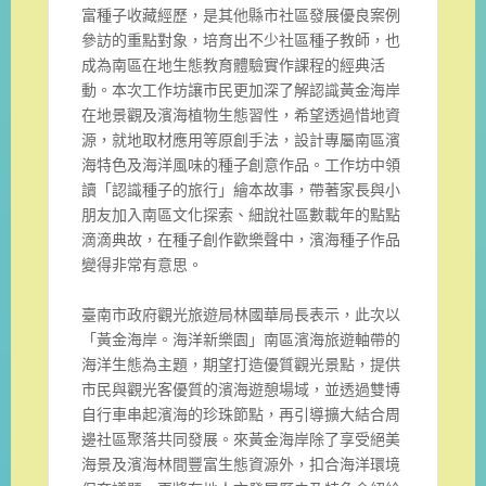
富種子收藏經歷，
是其他縣市社區發展優良案例
參訪的重點對象，
培育出不少社區種子教師，
也
成為南區在地生態教育體驗實作課程的經典活
動。
本次工作坊讓市民更加深了解認識黃金海岸
在地景觀及濱海植物生態
習性，希望透過惜地資
源，就地取材應用等原創手法，
設計專屬南區濱
海特色及海洋風味的種子創意作品。工作坊中領
讀「
認識種子的旅行」繪本故事，帶著家長與小
朋友加入南區文化探索、
細說社區數載年的點點
滴滴典故，在種子創作歡樂聲中，
濱海種子作品
變得非常有意思。
臺南市政府觀光旅遊局林國華局長表示，此次以
「黃金海岸。
海洋新樂園」南區濱海旅遊軸帶的
海洋生態為主題，
期望打造優質觀光景點，提供
市民與觀光客優質的濱海遊憩場域，
並透過雙博
自行車串起濱海的珍珠節點，
再引導擴大結合周
邊社區聚落共同發展。
來黃金海岸除了享受絕美
海景及濱海林間豐富生態資源外，
扣合海洋環境