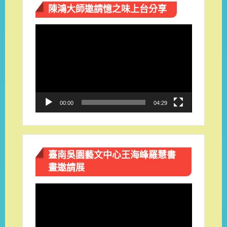
陳鴻大師邀請憶之味上台分享
視
訊
播
放
器
00:00
04:29
臺南吳園藝文中心王海峰羅慧書
畫邀請展
視
訊
播
放