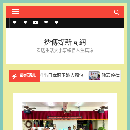
Skip
Search fo
to
content
透
透
透
聯
官
傳
傳
傳
絡
方
透傳媒新聞網
媒
媒
媒
我
LINE
看透生活大小事領悟人生真諦
規
線
youtube
們
約
上
里拉推出日本冠軍職人麵包
陳嘉伶律師創立易勝法律事務所
最新消息
記
者
名
單