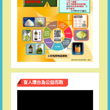
盲人環台​為公益而跑
視
訊
播
放