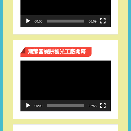
器
00:00
06:09
潮龍宮蝦餅觀光工廠開幕
視
訊
播
放
器
00:00
02:55