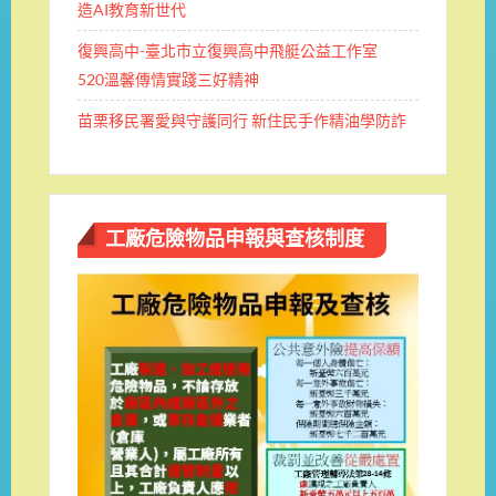
造AI教育新世代
復興高中-臺北市立復興高中飛艇公益工作室
520溫馨傳情實踐三好精神
苗栗移民署愛與守護同行 新住民手作精油學防詐
工廠危險物品申報與查核制度