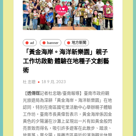
ad
banner
地方新聞
「黃金海岸。海洋新樂園」親子
工作坊啟動 體驗在地種子文創藝
術
杜 忠聰
18 9 月, 2023
【
透傳媒
記者杜忠聰/臺南報導】臺南市政府觀
光旅遊局為深耕「黃金海岸。海洋新樂園」在地
認同，
特別在南區國宅里活動中心舉辦親子體驗
工作坊。
臺南市長黃偉哲表示，
黃金海岸係因金
黃色的夕陽灑在沙灘上呈現出一片有如黃金般閃
亮景
致而得名，吸引許多遊客在此散步、踏浪、
放風箏、賞夕陽，
是離市區最近的濱海觀光休憩