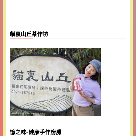
貓裏山丘茶作坊
憶之味-健康手作廚房