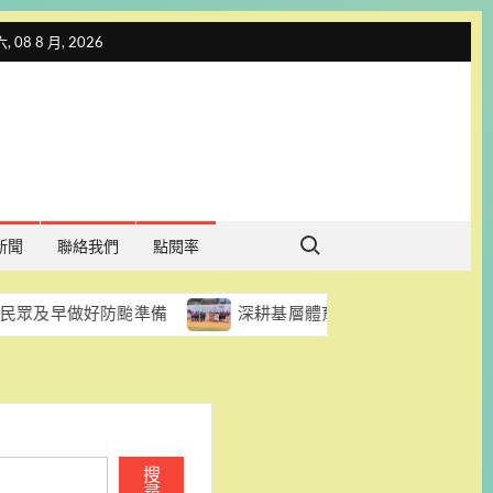
 08 8 月, 2026
Search for:
新聞
聯絡我們
點閱率
好防颱準備
深耕基層體育結碩果 臺南小將國際少年運動會
搜
尋