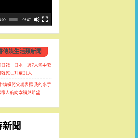
0:00
06:07
睿傳媒生活類新聞
脅日韓 日本一週7人熱中暑
韓死亡升至21人
中鎮模範父親表揚 我的水手
領家人航向幸福與希望
時新聞