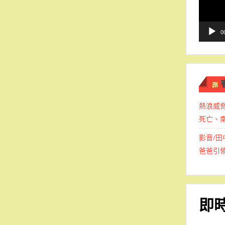
播
放
器
0
熱浪威
死亡、南
影音/田
爸爸引
即