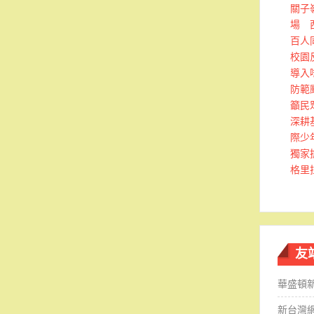
關子
場 
百人
校園
導入
防範
籲民
深耕
際少
獨家
格里
友
華盛頓
新台灣