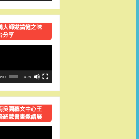
鴻大師邀請憶之味
台分享
0:00
04:29
南吳園藝文中心王
峰羅慧書畫邀請展