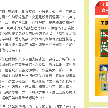
工
查
強調，鐵路地下化與立體化不只是交通工程，更是城
空間、帶動沿線發展。交通建設動輒需要八、九年的
調，當年捷運藍線的可行性評估，是由賴清德擔任行
8年，明年才有可能發包進行動工，但是為了加強捷
必須加緊腳步完成台南捷運的半環狀，所以銜接高鐵
的深綠線，還有銜接高雄湖內的紅線就要儘速核定可
感。這才能，其實交通串連如果不提早規劃、不加快
世代的發展。」
近年已陸續迎來多項國家級建設，包括已升格的花卉
營國家圖書館南部分館，以及岸內影視基地，這些都
資，但若缺乏完善交通串聯，效益將大打折扣。陳亭
相關溪北糖鐵五分車的規劃設計經費，將透過鐵道基
計畫、建立明確窗口，加速後續作業。陳亭妃也特別
要有「生活感」，所以提出糖鐵五分車、觀光輕軌、
可以連結農業、文化、與地方生活，成爲深度發展地
；讓市民與旅客重新認識台南。
彩行」將與她所提出的「五大觀光軸」相互扣合，從