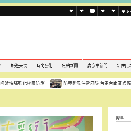
透
透
透
聯
官
星期六,
傳
傳
傳
絡
方
媒
媒
媒
我
LINE
規
線
youtube
們
約
上
記
濟
旅遊美食
時尚藝術
焦點新聞
農漁業新聞
新住民
者
化校園防護
防範颱風停電風險 台電台南區處籲民眾及早做
名
單
搜尋