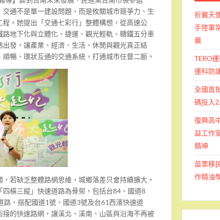
，交通不是單一建設問題，而是攸關城市競爭力、生
折翼天
工程。她提出「交通七彩行」整體構想，從高速公
手陸軍常
鐵路地下化與立體化、捷運、觀光輕軌、糖鐵五分車
嚴
絡出發，讓產業、經濟、生活、休閒與觀光真正結
、順暢、環狀互通的交通系統，打通城市任督二脈。
TERO
運科防
全國首
碼投入2
復興高
益工作室
精神
苗栗移
作精油
闊，若缺乏整體路網思維，城鄉落差只會持續擴大。
四橫三縱」快速道路為骨架，包括台84、國道8
道路，搭配國道1號、國道3號及台61西濱快速道
銜接的快速路網，讓溪北、溪南、山區與沿海不再被