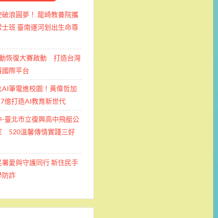
使破浪圓夢！ 龍崎教養院攜
士班 ​臺南運河划出生命尊
運動恢復大賽啟動 打造台灣
護國際平台
批AI筆電進校園！黃偉哲加
.7億打造AI教育新世代
中-臺北市立復興高中飛艇公
 520溫馨傳情實踐三好
民署愛與守護同行 新住民手
學防詐