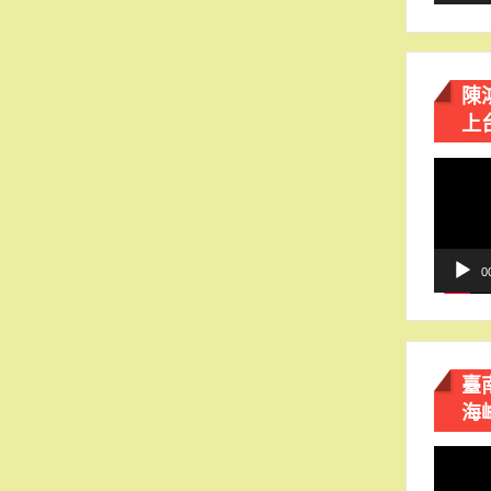
陳
上
視
訊
播
放
器
0
臺
海
視
訊