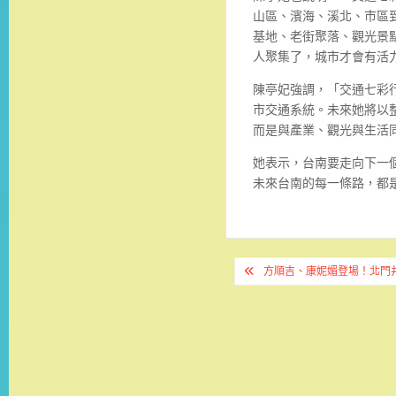
山區、濱海、溪北、市區
基地、老街聚落、觀光景
人聚集了，城市才會有活
陳亭妃強調，「交通七彩
市交通系統。未來她將以
而是與產業、觀光與生活
她表示，台南要走向下一
未來台南的每一條路，都
文
方順吉、康妮媚登場！北門井
章
導
覽