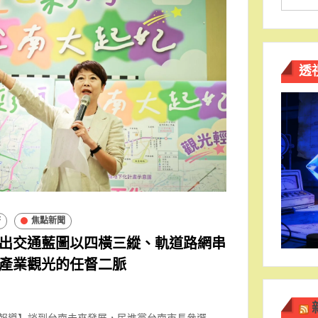
透
濟
焦點新聞
出交通藍圖以四橫三縱、軌道路網串
產業觀光的任督二脈
南報導】談到台南未來發展，民進黨台南市長參選