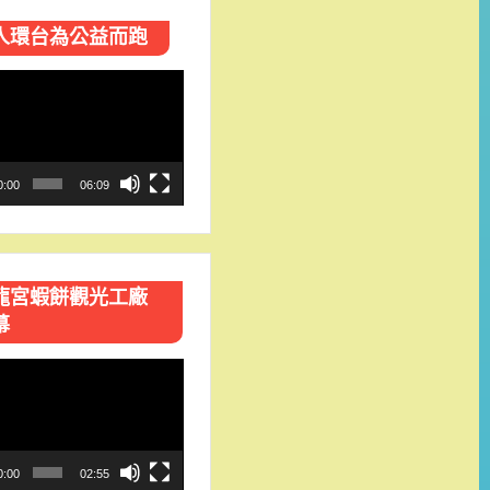
人環台​為公益而跑
0:00
06:09
龍宮蝦餅觀光工廠
幕
0:00
02:55