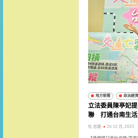
地方新聞
政治經
立法委員陳亭妃提
聯 打通台南生活
杜 忠聰
26 12 月, 2025
【透傳媒記者杜忠聰/臺