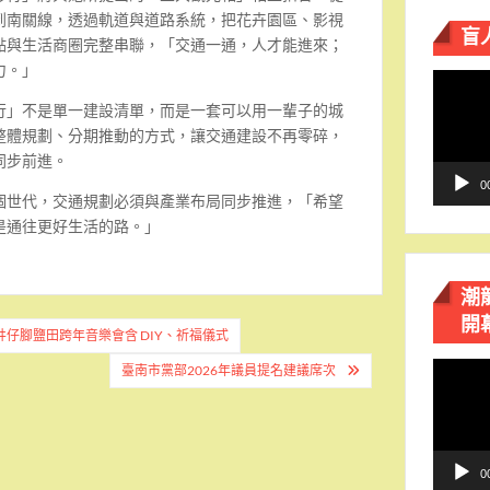
到南關線，透過軌道與道路系統，把花卉園區、影視
盲
點與生活商圈完整串聯，「交通一通，人才能進來；
力。」
視
訊
行」不是單一建設清單，而是一套可以用一輩子的城
播
整體規劃、分期推動的方式，讓交通建設不再零碎，
放
同步前進。
器
0
個世代，交通規劃必須與產業布局同步推進，「希望
是通往更好生活的路。」
潮
開
仔腳鹽田跨年音樂會含 DIY、祈福儀式
視
臺南市黨部2026年議員提名建議席次
訊
播
放
器
0