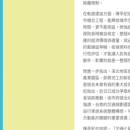
距離限制。
在軌道建設方面，陳亭妃
市縫合工程，能釋放城市
時間，更不能拖延。她強
政院長時親自核定，歷經
運的經濟價值與運量，就
的藍線延伸線、銜接南科
行性評估，才能讓人民有
腳步，影響的就是一整個
她進一步指出，溪北地區
產業園區、即將完工的新
是過去未曾有過的重大投
妃指出，近日已成功爭取
金協助推動，由市府提出
強調，台南的交通規劃還
自行車道系統整體構想。
方動能的關鍵的重要資產
陳亭妃也說明，「交通七