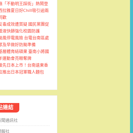
嶺「不動明王踩街」熱鬧登
西拉雅夏日好Chill吸引逾兩
同歡
反毒成效遭質疑 國民黨團促
唾液快篩強化校園防護
颱風停電風險 台電台南區處
眾及早做好防颱準備
基層體育結碩果 臺南小將國
年運動會亮眼奪牌
搶先日本上市！台南遠東香
拉推出日本冠軍職人麵包
站連結
新聞通訊社
網報社