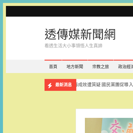
Skip
to
content
透傳媒新聞網
看透生活大小事領悟人生真諦
首頁
地方新聞
宗教之旅
政治經
百人同歡
校園反毒成效遭質疑 國民黨團促導入唾液快篩強
最新消息