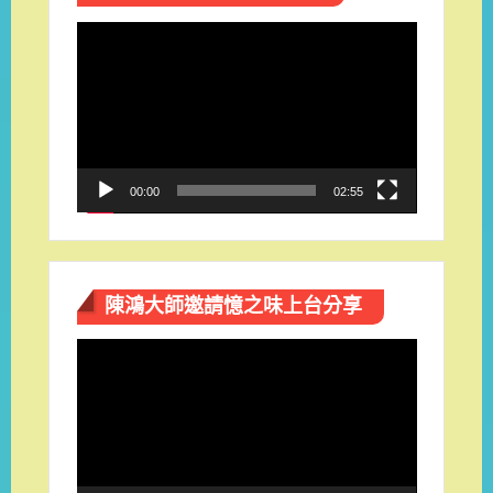
視
訊
播
放
器
00:00
02:55
陳鴻大師邀請憶之味上台分享
視
訊
播
放
器