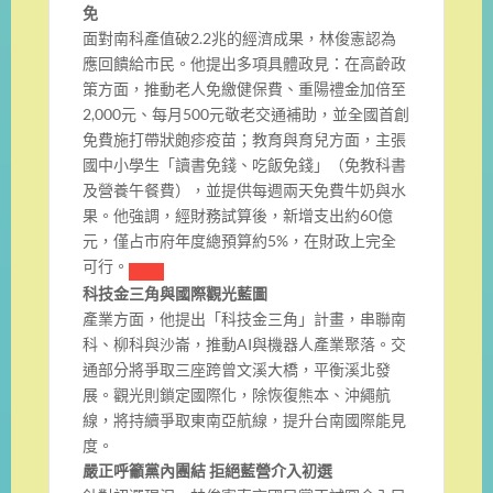
免
面對南科產值破2.2兆的經濟成果，林俊憲認為
應回饋給市民。他提出多項具體政見：在高齡政
策方面，推動老人免繳健保費、重陽禮金加倍至
2,000元、每月500元敬老交通補助，並全國首創
免費施打帶狀皰疹疫苗；教育與育兒方面，主張
國中小學生「讀書免錢、吃飯免錢」（免教科書
及營養午餐費），並提供每週兩天免費牛奶與水
果。他強調，經財務試算後，新增支出約60億
元，僅占市府年度總預算約5%，在財政上完全
可行。
科技金三角與國際觀光藍圖
產業方面，他提出「科技金三角」計畫，串聯南
科、柳科與沙崙，推動AI與機器人產業聚落。交
通部分將爭取三座跨曾文溪大橋，平衡溪北發
展。觀光則鎖定國際化，除恢復熊本、沖繩航
線，將持續爭取東南亞航線，提升台南國際能見
度。
嚴正呼籲黨內團結 拒絕藍營介入初選