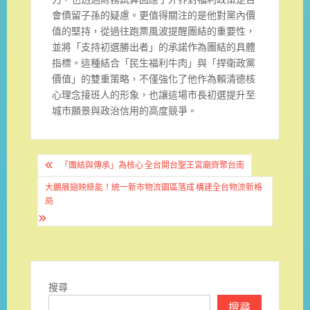
會債留子孫的疑慮。更值得關注的是他對黨內價
值的堅持，從過往跑票風波提醒團結的重要性，
並將「支持初選勝出者」的承諾作為團結的具體
指標。這種結合「民生福利牛肉」與「捍衛政黨
價值」的雙重策略，不僅強化了他作為賴清德核
心理念接班人的形象，也讓這場市長初選提升至
城市願景與政治信用的高度競爭。
文
「團結與傳承」為核心 全台開台聖王宮廟齊聚台南
章
大鵬展翅映綠能！統一新市物流園區落成 構建全台物流新格
導
局
覽
搜尋
搜尋