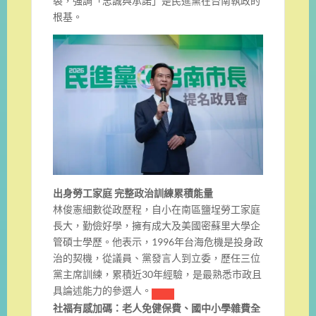
裂，強調「忠誠與承諾」是民進黨在台南執政的
根基。
出身勞工家庭 完整政治訓練累積能量
林俊憲細數從政歷程，自小在南區鹽埕勞工家庭
長大，勤儉好學，擁有成大及美國密蘇里大學企
管碩士學歷。他表示，1996年台海危機是投身政
治的契機，從議員、黨發言人到立委，歷任三位
黨主席訓練，累積近30年經驗，是最熟悉市政且
具論述能力的參選人。
社福有感加碼：老人免健保費、國中小學雜費全