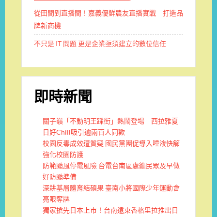
從田間到直播間！嘉義優鮮農友直播實戰 打造品
牌新商機
不只是 IT 問題 更是企業亟須建立的數位信任
即時新聞
關子嶺「不動明王踩街」熱鬧登場 西拉雅夏
日好Chill吸引逾兩百人同歡
校園反毒成效遭質疑 國民黨團促導入唾液快篩
強化校園防護
防範颱風停電風險 台電台南區處籲民眾及早做
好防颱準備
深耕基層體育結碩果 臺南小將國際少年運動會
亮眼奪牌
獨家搶先日本上市！台南遠東香格里拉推出日