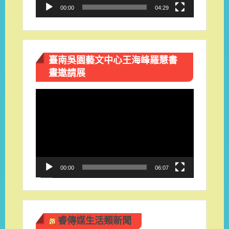
00:00
04:29
臺南吳園藝文中心王海峰羅慧書
畫邀請展
視
訊
播
放
器
00:00
06:07
睿傳媒生活類新聞