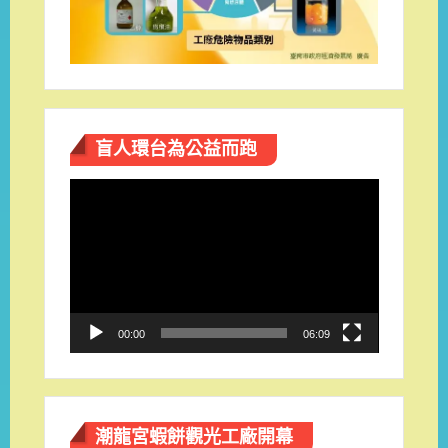
盲人環台​為公益而跑
視
訊
播
放
器
00:00
06:09
潮龍宮蝦餅觀光工廠開幕