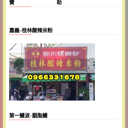
贊 助
嘉義-桂林酸辣米粉
第一鰻波-胭脂鰻