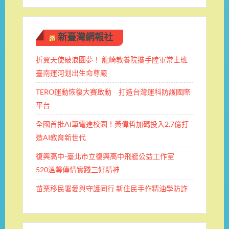
新臺灣網報社
折翼天使破浪圓夢！ 龍崎教養院攜手陸軍常士班 ​
臺南運河划出生命尊嚴
TERO運動恢復大賽啟動 打造台灣運科防護國際
平台
全國首批AI筆電進校園！黃偉哲加碼投入2.7億打
造AI教育新世代
復興高中-臺北市立復興高中飛艇公益工作室
520溫馨傳情實踐三好精神
苗栗移民署愛與守護同行 新住民手作精油學防詐