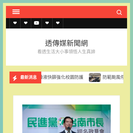
Skip
Search fo
to
content
透
透
透
聯
官
傳
傳
傳
絡
方
透傳媒新聞網
媒
媒
媒
我
LINE
看透生活大小事領悟人生真諦
規
線
youtube
們
約
上
導入唾液快篩強化校園防護
防範颱風停電風險 台電台南區
最新消息
記
者
名
單