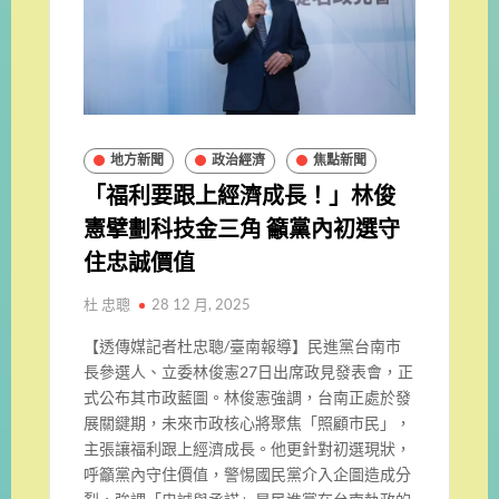
地方新聞
政治經濟
焦點新聞
「福利要跟上經濟成長！」林俊
憲擘劃科技金三角 籲黨內初選守
住忠誠價值
杜 忠聰
28 12 月, 2025
【透傳媒記者杜忠聰/臺南報導】民進黨台南市
長參選人、立委林俊憲27日出席政見發表會，正
式公布其市政藍圖。林俊憲強調，台南正處於發
展關鍵期，未來市政核心將聚焦「照顧市民」，
主張讓福利跟上經濟成長。他更針對初選現狀，
呼籲黨內守住價值，警惕國民黨介入企圖造成分