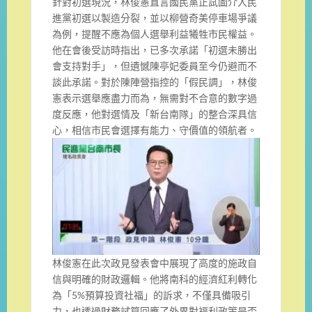
針對初選現況，林俊憲直言國民黨正試圖介入民
進黨初選以製造分裂，並以柳營奇美停車場爭議
為例，提醒不應為個人選舉利益犧牲市民權益。
他在會後受訪時指出，已多次承諾「初選未勝出
會支持對手」，但遺憾陳亭妃委員至今仍避而不
談此承諾。對於陳陣營指控的「假民調」，林俊
憲表示選舉應盡力而為，無需對不合意的數字過
度反應，他對選情及「新台南隊」的整合深具信
心，相信市民會選擇有能力、守價值的領航者。
林俊憲在此次政見發表會中展現了高度的施政自
信與明確的財政邏輯。他將南科的經濟紅利轉化
為「5%預算投資社福」的訴求，不僅具備吸引
力，也透過財務試算回應了外界對福利政策是否