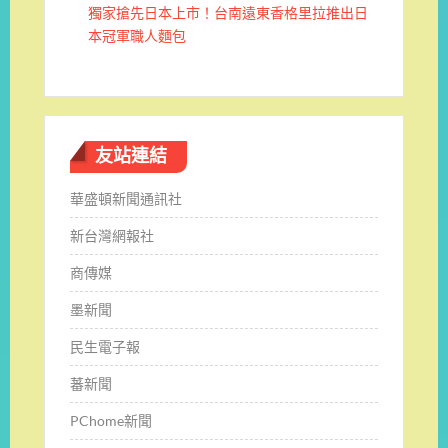
獨家搶先日本上市！台南遠東香格里拉推出日
本冠軍職人麵包
友站連結
華盛頓新聞通訊社
新台灣網報社
商傳媒
墨新聞
民生電子報
蕃新聞
PChome新聞