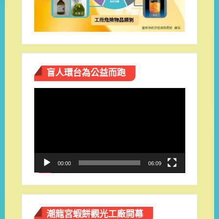
盲人環台​為公益而跑
視
訊
播
放
器
00:00
06:09
潮龍宮蝦餅觀光工廠開幕