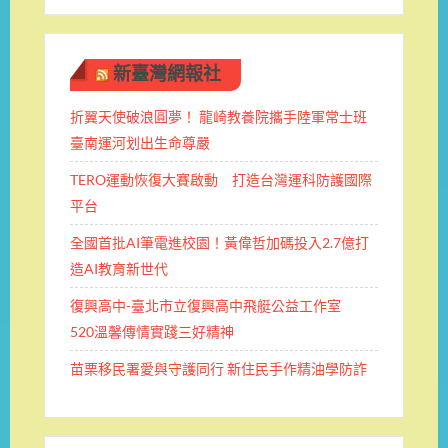
新臺灣網報社
折翼天使破浪圓夢！ 龍崎教養院攜手陸軍常士班 ​
臺南運河划出生命尊嚴
TERO運動恢復大賽啟動 打造台灣運科防護國際
平台
全國首批AI筆電進校園！黃偉哲加碼投入2.7億打
造AI教育新世代
復興高中-臺北市立復興高中飛艇公益工作室
520溫馨傳情實踐三好精神
苗栗移民署愛與守護同行 新住民手作精油學防詐