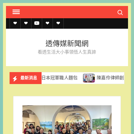
Skip
Search fo
to
content
透
透
透
聯
官
傳
傳
傳
絡
方
透傳媒新聞網
媒
媒
媒
我
LINE
看透生活大小事領悟人生真諦
規
線
youtube
們
約
上
出日本冠軍職人麵包
陳嘉伶律師創立易勝法律事務所 以專
最新消息
記
者
名
單