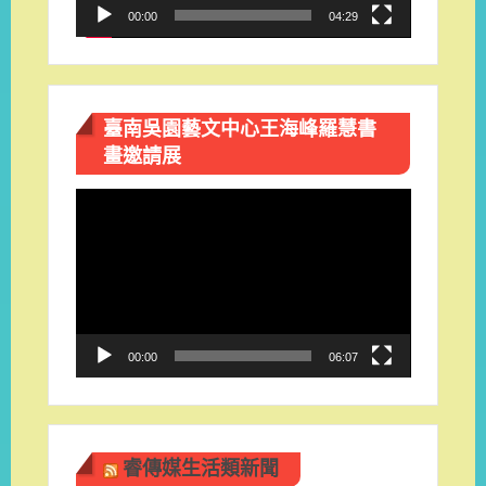
00:00
04:29
臺南吳園藝文中心王海峰羅慧書
畫邀請展
視
訊
播
放
器
00:00
06:07
睿傳媒生活類新聞