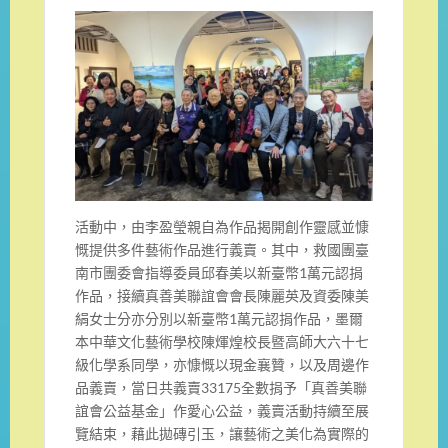
活動中，由李盈瑩親自為作品揭開創作靈感並慷
慨提供多件藝術作品進行義賣。其中，救國團臺
南市團委會指導委員邱春美以新臺幣1萬元認捐
作品，接續真善美聯誼會會長陳麗英及資委陳美
絹女士分亦分別以新臺幣1萬元認捐作品，墨爾
本中華文化藝術學校陳煇煌校長暨高師大六十七
級化學系同學，亦慷慨以現金襄贊，以及周邊作
品義賣，當日共義賣33175全數捐予「真善美聯
誼會公益基金」作愛心公益，義賣活動持續至展
覽結束，藉此拋磚引玉，讓藝術之美化為實際的