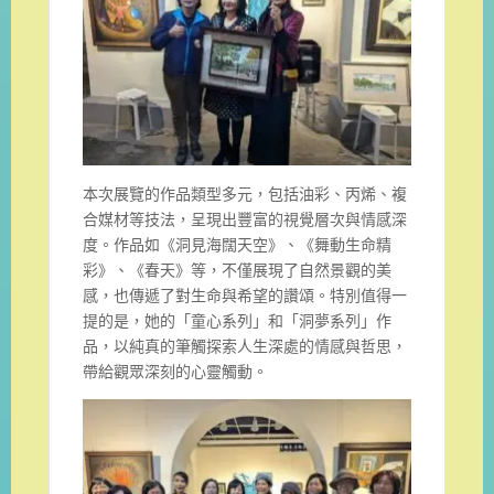
本次展覽的作品類型多元，包括油彩、丙烯、複
合媒材等技法，呈現出豐富的視覺層次與情感深
度。作品如《洞見海闊天空》、《舞動生命精
彩》、《春天》等，不僅展現了自然景觀的美
感，也傳遞了對生命與希望的讚頌。特別值得一
提的是，她的「童心系列」和「洞夢系列」作
品，以純真的筆觸探索人生深處的情感與哲思，
帶給觀眾深刻的心靈觸動。