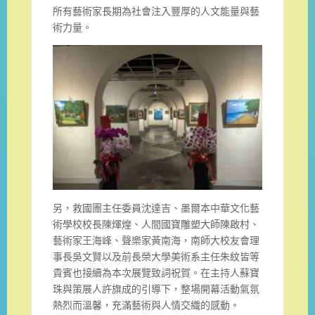
所有藝術家長期為社會注入豐厚的人文能量與藝
術力量。
另，救國團主任委員沈達吉、墨爾本中華文化藝
術學校校長陳煇煌、人間國寶雕塑大師陳啟村、
藝術家王海峰、聲樂家黃南海，南師大校友會理
事長吳文賢以及前長榮大學美術系主任朱紋皆等
貴賓也接續為本次展覽致詞祝賀。在主持人蘇寶
珠與策展人許旗成的引導下，整場開幕活動氣氛
熱烈而溫馨，充滿藝術與人情交織的感動。