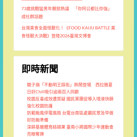
73歲挑戰猛男年曆掀熱議 「你阿公都比你強」
成社群話題
台灣美食全面怪獸化！《FOOD KAIJU BATTLE 美
食怪獸大決戰》登陸2026臺灣文博會
即時新聞
關子嶺「不動明王踩街」熱鬧登場 西拉雅夏
日好Chill吸引逾兩百人同歡
校園反毒成效遭質疑 國民黨團促導入唾液快篩
強化校園防護
防範颱風停電風險 台電台南區處籲民眾及早做
好防颱準備
深耕基層體育結碩果 臺南小將國際少年運動會
亮眼奪牌