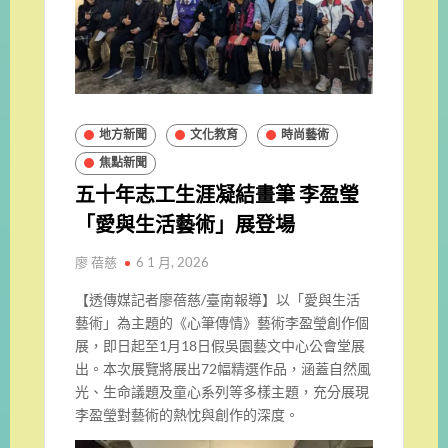
地方新聞
文化教育
時尚藝術
焦點新聞
五十年志工生涯凝結畫筆 李盈瑩
「愛與生活藝術」展登場
廖 蓓慈
6 1 月, 2026
【透傳媒記者廖蓓慈/臺南報導】以「愛與生活
藝術」為主題的《心筆傳情》藝術李盈瑩創作個
展，即日起至1月18日假吳園藝文中心公會堂展
出。本次展覽將展出72幅精選作品，涵蓋自然風
光、生命議題及童心系列等多樣主題，充分展現
李盈瑩對藝術的熱忱與創作的深度。