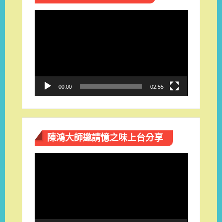
視
訊
播
放
器
00:00
02:55
陳鴻大師邀請憶之味上台分享
視
訊
播
放
器