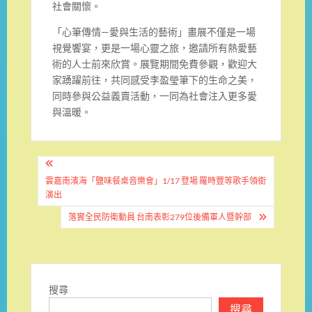
社會關懷。
「心筆傳情—愛與生活的藝術」畫展不僅是一場
視覺饗宴，更是一場心靈之旅，邀請所有熱愛藝
術的人士前來欣賞。展覽期間免費參觀，歡迎大
家踴躍前往，共同感受李盈瑩筆下的生命之美，
同時參與公益義賣活動，一同為社會注入更多愛
與溫暖。
文
章
雲嘉南濱海「鹽味餐桌音樂會」1/17 登場 羅時豐等歌手領銜
演出
導
落實全民防衛動員 台南表彰279位後備軍人暨幹部
覽
搜尋
搜尋