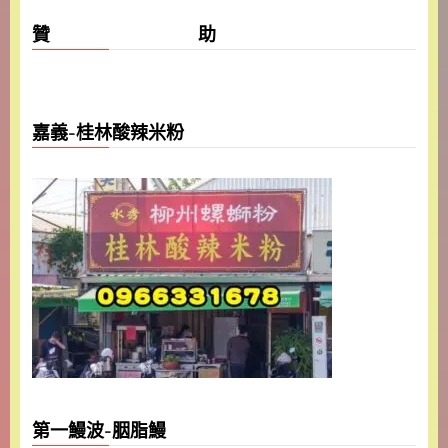
贊 助
嘉義-桂林酸辣米粉
第一鰻波-胭脂鰻