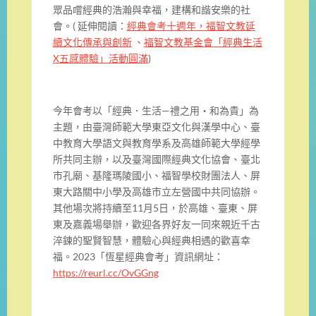
眾品嚐經典的浩瀚與幸福，建構和諧安樂的社
會。( 延伸閱讀：
經典會考十週年，福智文教延
續文化傳承與創新
、
福智文教基金會「經典生活
X五感體驗」活動圓滿
)
今年會考以「經典．生活—禮之用・和為貴」為
主題，由臺灣師範大學東亞文化與漢學中心、臺
中教育大學語文與教育學系及高雄師範大學經學
所共同主辦，以及臺灣國際經典文化協會、臺北
市孔廟、基隆瑪陵國小、福智學校財團法人、屏
東大路關中小學及高雄市立左營國中共同協辦。
其他場次將持續至11月5日，於高雄、臺東、屏
東及嘉義場舉辦，歡迎各界好友一同來親近千古
淬鍊的聖賢智慧，體驗心與經典相遇的歡喜幸
福。2023「恆星經典會考」資訊網址：
https://reurl.cc/OvGGng