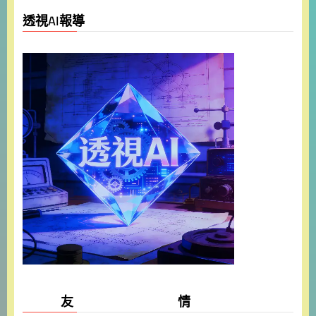
透視AI報導
友 情