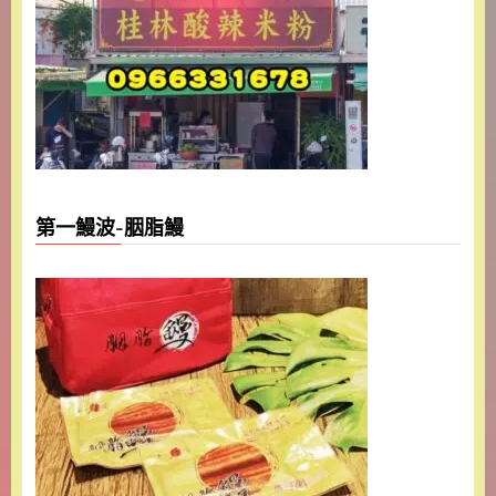
第一鰻波-胭脂鰻