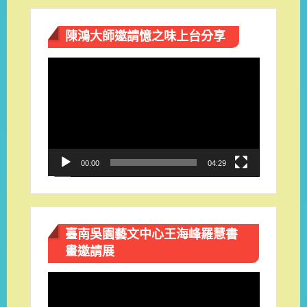
陳鴻大師邀請憶之味上台分享
視
訊
播
放
器
00:00
04:29
臺南吳園藝文中心王海峰羅慧書
畫邀請展
視
訊