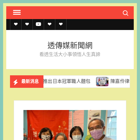
Skip
Search fo
to
content
透
透
透
聯
官
傳
傳
傳
絡
方
透傳媒新聞網
媒
媒
媒
我
LINE
看透生活大小事領悟人生真諦
規
線
youtube
們
約
上
格里拉推出日本冠軍職人麵包
陳嘉伶律師創立易勝法律事務
最新消息
記
者
名
單