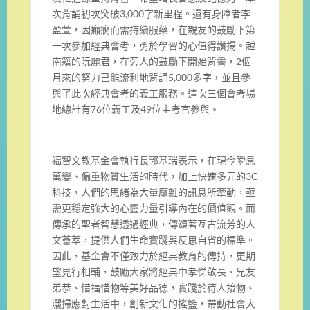
次背誦初次突破3,000字新里程。還有身障者李
盈萱，因癲癇而需持續服藥，在親友的鼓勵下第
一次參加經典會考，勇於學習的心值得讚揚。越
南籍的阮麗君，在旁人的鼓勵下開始背書，2個
月來的努力已能流利地背誦5,000多字，並且參
與了此次經典會考的義工服務。這次三個會考場
地總計有76位義工及49位主考官參與。
福智文教基金會執行長郭基瑞表示，在現今瞬息
萬變、偏重物質生活的時代，加上快速多元的3C
科技，人們的思緒為大量龐雜的訊息所牽動，亟
需更穩定強大的心靈力量引導內在的價值觀。而
傳承的聖者智慧透過經典，傳頌著亙古流芳的人
文薈萃，提供人們生命實踐與反思自省的標準。
因此，基金會不僅致力於經典教育的傳持，更期
望見行相輔，鼓勵大家將經典中孝悌敬長、兄友
弟恭、惜福惜物等美好品德，實踐於待人接物、
灑掃應對生活中，創新文化的搖籃，帶動社會大