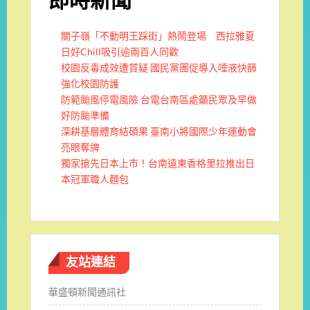
即時新聞
關子嶺「不動明王踩街」熱鬧登場 西拉雅夏
日好Chill吸引逾兩百人同歡
校園反毒成效遭質疑 國民黨團促導入唾液快篩
強化校園防護
防範颱風停電風險 台電台南區處籲民眾及早做
好防颱準備
深耕基層體育結碩果 臺南小將國際少年運動會
亮眼奪牌
獨家搶先日本上市！台南遠東香格里拉推出日
本冠軍職人麵包
友站連結
華盛頓新聞通訊社