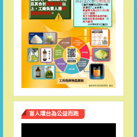
盲人環台​為公益而跑
視
訊