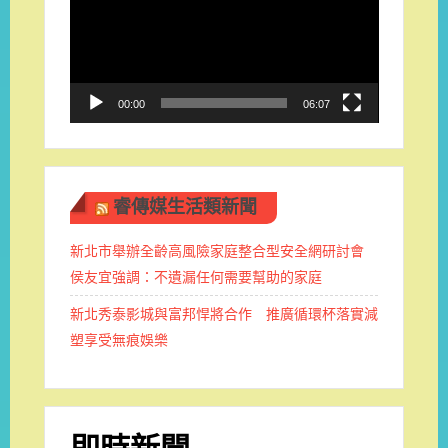
播
放
器
00:00
06:07
睿傳媒生活類新聞
新北市舉辦全齡高風險家庭整合型安全網研討會
侯友宜強調：不遺漏任何需要幫助的家庭
新北秀泰影城與富邦悍將合作 推廣循環杯落實減
塑享受無痕娛樂