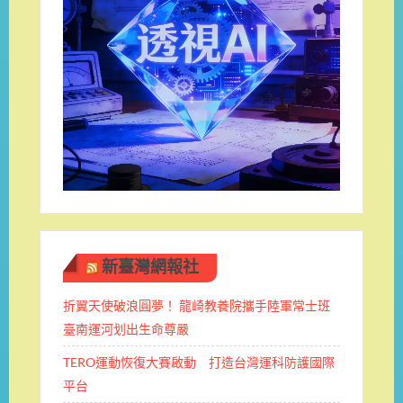
新臺灣網報社
折翼天使破浪圓夢！ 龍崎教養院攜手陸軍常士班 ​
臺南運河划出生命尊嚴
TERO運動恢復大賽啟動 打造台灣運科防護國際
平台