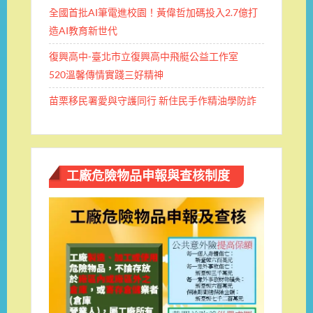
全國首批AI筆電進校園！黃偉哲加碼投入2.7億打
造AI教育新世代
復興高中-臺北市立復興高中飛艇公益工作室
520溫馨傳情實踐三好精神
苗栗移民署愛與守護同行 新住民手作精油學防詐
工廠危險物品申報與查核制度