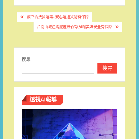
文
成立合法貨運業~安心運送貨物有保障
章
台南山城產銷履歷綠竹筍 鮮嚐美味安全有保障
導
覽
搜尋
搜尋
透視AI報導