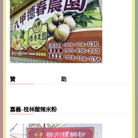
贊 助
嘉義-桂林酸辣米粉