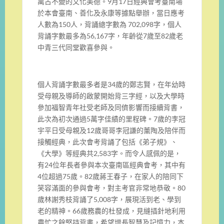
萬古不變的文化美德。9月17日經典會考臺南場
於本會臺南、善化及永康等據點舉辦，當日應考
人數為150人，背誦總字數為 702,098字，個人
背誦字數最多為56,167字，年齡從7歲至82歲老
中青三代同堂歡喜參與。
個人背誦字數最多者是34歲的鄭志賢，在年幼時
受母親及導師的啟蒙開始背三字經，以及大學時
參加福智青年社受老師及同儕影響而接續背書，
此次為初次通過5萬字佳績的里程碑。7歲的李冠
宇平日受母親及12歲哥哥李冠謙的薰陶及陪伴而
接觸經典，此次會考背誦了包括《弟子規》、
《大學》等經典共2,583字。而令人感佩的是，
有24位年長者參與本次臺南區經典會考，其中有
4位超過75歲。82歲蔣王春子，在家人的陪同下
笑容滿面的參與會考，對主考官非常地恭敬。80
歲林謝秀枝背誦了5,008字，展現活到老、學到
老的精神。66歲務農的杜發成，見縫插針地利用
農忙之餘堅持背書，希望增長智慧及記憶力，本