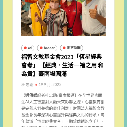
ad
banner
地方新聞
福智文教基金會2023「恆星經典
會考」 【經典．生活—禮之用 和
為貴】臺南場圓滿
杜 忠聰
19 9 月, 2023
【
透傳媒
記者杜忠聰/臺南報導】在全世界皆關
注AI人工智慧對人類未來影響之際，心靈教育卻
是完善人們美德的最佳利器！財團法人福智文教
基金會長年深耕心靈提升與經典文化的傳承，每
年舉辦「恆星經典會考」，期望傳遞屹立千年、