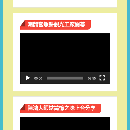
潮龍宮蝦餅觀光工廠開幕
視
訊
播
放
器
00:00
02:55
陳鴻大師邀請憶之味上台分享
視
訊