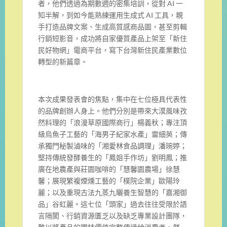
者，他們透過為期數週的密集培訓，從對 AI 一
知半解，到如今能熟練運用生成式 AI 工具，親
手打造品牌文案、生成高質感商品圖，甚至剪輯
行銷短影音，成功將自家優質產品上架至「新住
民好物網」電商平台，寫下台灣新住民產業數位
轉型的新篇章。
本次成果發表會的焦點，集中在七位極具代表性
的品牌創辦人身上。他們分別是帶來大漠風味孜
然料理的「浪漫草原國際商行」楊義秋；專注頂
級烏魚子工藝的「海男子紀家水產」雷細英；傳
承獨門秘製滷味的「湘愛林食品調理」潘琬婷；
堅持傳統發酵養生的「鳳姐手作坊」劉明鳳；推
廣在地農產與莊園咖啡的「慧馨園農場」徐慧
馨；展現繁複煙燻工藝的「樸院企業」歐陽玲
麗；以及重現古法九蒸九曬養生智慧的「嘉湘御
品」谷虹麗。這七位「頭家」過去往往受限於語
言隔閡、行銷資源匱乏以及缺乏專業設計團隊，