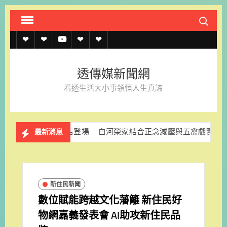
Skip
Search fo
to
content
透
透
透
聯
官
傳
傳
傳
絡
方
透傳媒新聞網
媒
媒
媒
我
LINE
看透生活大小事領悟人生真諦
規
線
youtube
們
約
上
新旗艦店登場
白河榮家結合正念減壓與五禽戲實作守護長者心理健
最新消息
記
者
名
新住民新聞
單
數位賦能跨越文化藩籬 新住民好
物網嘉義發表會 AI助攻新住民品