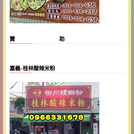
贊 助
嘉義-桂林酸辣米粉