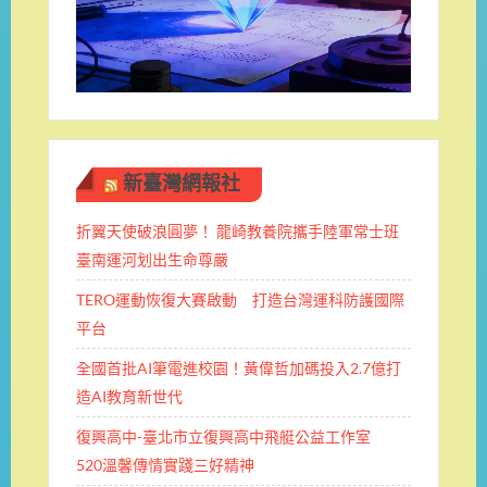
新臺灣網報社
折翼天使破浪圓夢！ 龍崎教養院攜手陸軍常士班 ​
臺南運河划出生命尊嚴
TERO運動恢復大賽啟動 打造台灣運科防護國際
平台
全國首批AI筆電進校園！黃偉哲加碼投入2.7億打
造AI教育新世代
復興高中-臺北市立復興高中飛艇公益工作室
520溫馨傳情實踐三好精神