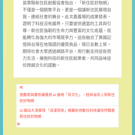
苗栗縣新住民創藝協會指出，「新住民好物網」
不僅是一個銷售平台，更是一個讓新住民展現自
我、連結社會的舞台。此次嘉義場的成果發表，
證明了科技沒有國界，只要提供適當的工具與引
導，新住民強韌的生命力與豐富的文化底蘊，就
能轉化為強大的市場競爭力。這些融合了異國記
憶與台灣在地情感的優質商品，現已全數上架，
期待社會大眾透過網路平台，用行動支持這些努
力生活、擁抱科技的新住民創業者，共同品味這
份跨越文化的感動。
文
章
張艷君與蕭依蘋運用 AI 展現「茶文化」，桂林油茶上架新住
民好物網
導
AI 繪出大漠豪情 「浪漫草原」楊義秋用數位科技讓孜然飄香
覽
新住民好物網