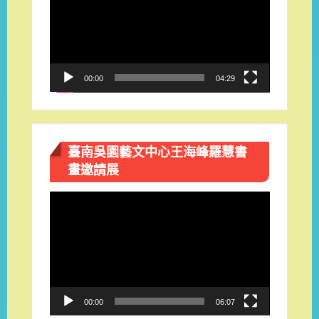
播
放
器
00:00
04:29
臺南吳園藝文中心王海峰羅慧書
畫邀請展
視
訊
播
放
器
00:00
06:07