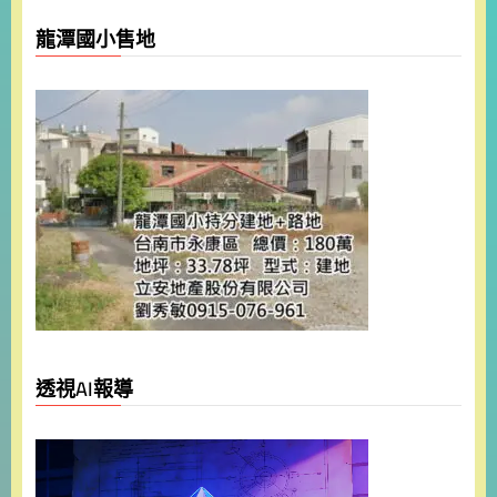
龍潭國小售地
透視AI報導