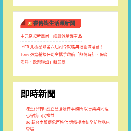
睿傳媒生活類新聞
中元祭祀新風尚 紙錢減量護空品
IYFR 北極星隊第六屆司令就職典禮圓滿落幕！
Tony 張煌基接任司令攜手啟航「熱情玩船、保育
海洋、歡樂聯誼」新篇章
即時新聞
陳嘉伶律師創立易勝法律事務所 以專業與同理
心守護市民權益
86 載台南菜傳承再進化 錦霞樓南紡全新旗艦店
登場