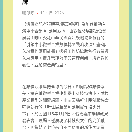
牌
張 明寧
13 1 月, 2026
【透傳媒記者張明寧/嘉義報導】為加速推動台
灣中小企業 AI 應用落地，由數位發展部數位發
展署主辦，委託中華民國資訊軟體協會執行的
「引領中小微型企業數位轉型戰略攻頂計畫-導
入AI實作應用計畫」透過工作坊協助各行各業導
入AI應用，提升營運效率與管理創新，增進數位
韌性，並加速產業轉型。
在數位浪潮席捲全球的今日，如何縮短數位落
差，讓在地微型企業也能搭上科技特快車，成為
產業轉型的關鍵課題。由苗栗縣新住民創藝協會
輔導執行的「新住民產業AI應用實作培訓計
畫」，於民國115年1月9日，假嘉義市舉辦成果
發表會。現場不僅展現了科技與文化的完美融
合，更集結了七位來自不同背景的新住民創業