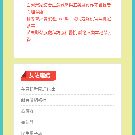
白河榮家結合正念減壓與五禽戲實作守護長者
心理健康
輔導會拜會縱遊戶外趣 協助退除役官兵穩定
就業
苗栗縣榮服處拜訪協和醫院 感謝照顧本地榮民
眷
友站連結
華盛頓新聞通訊社
新台灣網報社
商傳媒
墨新聞
民生電子報