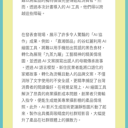
難以將產品的獨特價值完整傳遞給消費者。然
而，透過本次計畫導入的 AI 工具，他們得以跨
越這些障礙。
在發表會現場，展示了許多令人驚豔的「AI 協
作」成果。例如，「嘉湘御品」的谷虹麗利用 AI
繪圖工具，將難以用手機拍出質感的黑色食材，
轉化為展現「九蒸九曬」工藝精神的精美情境
圖，並透過 AI 文案撰寫出感人的母親傳承故事
。透過 AI 語言模型，新住民業者能將口語化的
家鄉故事，轉化為流暢且動人的品牌文案，不僅
消除了文字使用的不安全感，更精準捕捉了台灣
消費者的閱讀偏好。在視覺呈現上，AI 繪圖工具
解決了昂貴的商業攝影成本問題，創業者只需輸
入指令，便能生成媲美專業攝影棚的產品情境
照。此外，AI 影片生成技術更讓靜態圖片動了起
來，製作出具備高吸睛度的社群短影音，大幅提
升了產品在社群媒體上的擴散力。