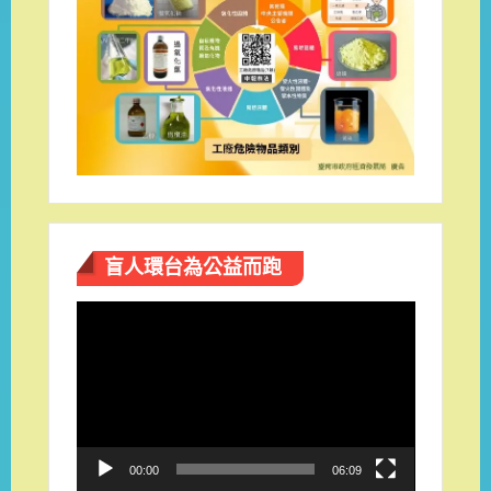
盲人環台​為公益而跑
視
訊
播
放
器
00:00
06:09