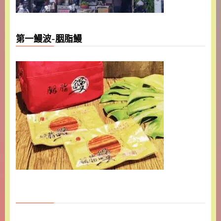
第一鰻波-胭脂鰻