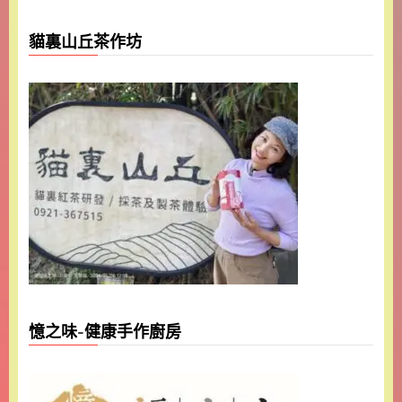
貓裏山丘茶作坊
憶之味-健康手作廚房