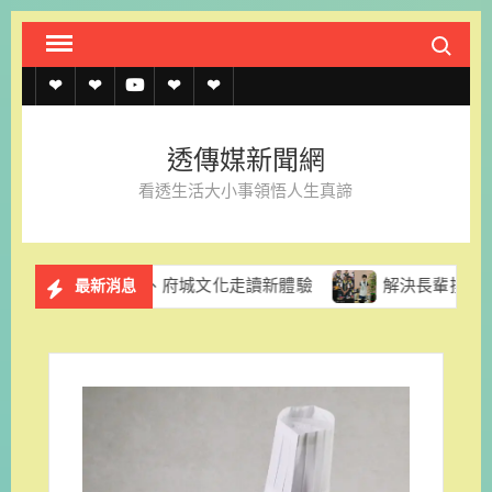
Skip
Search fo
to
content
透
透
透
聯
官
傳
傳
傳
絡
方
透傳媒新聞網
媒
媒
媒
我
LINE
看透生活大小事領悟人生真諦
規
線
youtube
們
約
上
採果、府城文化走讀新體驗
解決長輩換照資訊亂象 台南市
最新消息
記
者
名
單