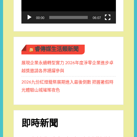
器
00:00
06:07
睿傳媒生活類新聞
展現企業永續轉型實力 2026年度淨零企業進步卓
越獎邀請各界踴躍參與
2026九份紅燈籠祭展期進入最後倒數 把握暑假時
光體驗山城璀璨夜色
即時新聞