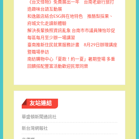
《台文怪物》免費展出一年 台南老爺行旅打
造趣味台語互動展
和逸飯店結合ESG與在地特色 推酪梨採果、
府城文化走讀新體驗
解決長輩換照資訊亂象 台南市市議員陳怡珍促
每區每月至少辦一場講習
臺南推新住民就業服務計畫 8月29日辦理講座
暨職場參訪
南紡購物中心「夏款！約一夏」暑期登場 多重
回饋搭配豐富活動歡迎民眾同樂
友站連結
華盛頓新聞通訊社
新台灣網報社