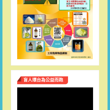
盲人環台​為公益而跑
視
訊
播
放