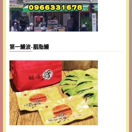
第一鰻波-胭脂鰻