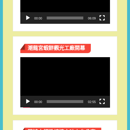
器
00:00
06:09
潮龍宮蝦餅觀光工廠開幕
視
訊
播
放
器
00:00
02:55