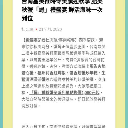
台南晶英推時令美饌迎秋季 肥美
秋蟹「蟳」禮盛宴 鮮活海味一次
到位
杜 忠聰
21 9 月, 2023
【
透傳媒
記者杜忠聰/臺南報導】四季更迭，迎
來徐徐秋風時分，蟹蟳正值豐腴肥美，台南晶英
二樓中餐廳晶英軒廚藝團隊嚴選當季熟成紅蟳入
菜，以每隻重達半公斤、肉質Q彈緊實的台灣花
蟹，透過冰鎮、火烤、鹽焗方式演繹出
馬告火焰
溏心蟹、福州荷香紅蟳飯、醬香螃蟹炒年糕、
生
猛清酒浸活蟹
等六道鮮甜甘美的紅蟹美饌，澎湃
上桌之際還能欣賞精彩桌邊秀，大飽眼福跟口
福，
「蟳」禮秋蟹全系列單點售價
1,080
元起
，
大啖自然時節帶來的美好滋味，即日起於晶英軒
開放訂位。
進入九月下旬，南國仍豔陽高照，以清爽型菜餚