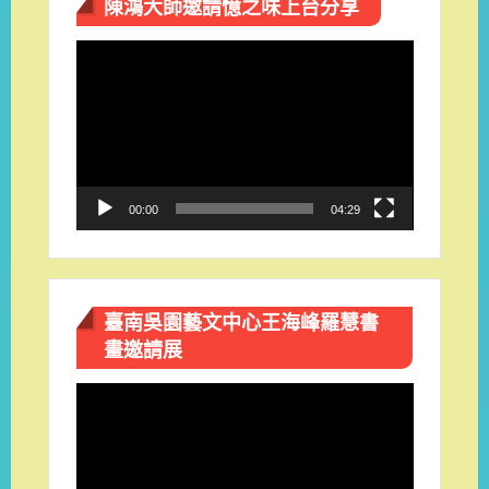
陳鴻大師邀請憶之味上台分享
視
訊
播
放
器
00:00
04:29
臺南吳園藝文中心王海峰羅慧書
畫邀請展
視
訊
播
放