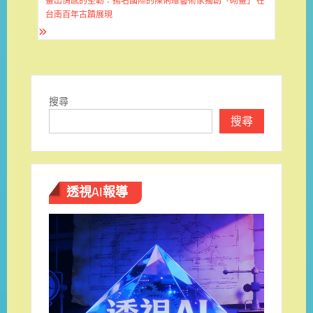
畫出情感的堅韌：揚名國際的陳俐維藝術家獨創「砌畫」 在
覽
台南百年古蹟展現
搜尋
搜尋
透視AI報導