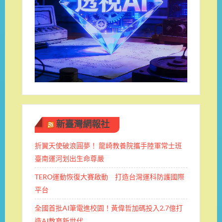
新臺灣網報社
折翼天使破浪圓夢！ 龍崎教養院攜手陸軍常士班 ​
臺南運河划出生命尊嚴
TERO運動恢復大賽啟動 打造台灣運科防護國際
平台
全國首批AI筆電進校園！黃偉哲加碼投入2.7億打
造AI教育新世代