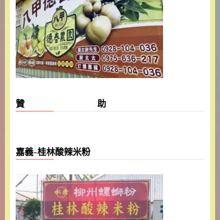
贊 助
嘉義-桂林酸辣米粉