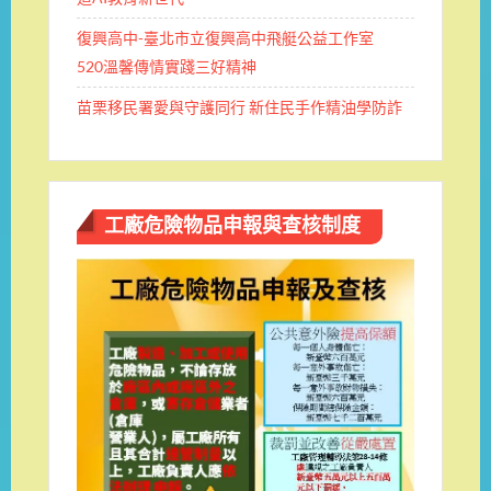
復興高中-臺北市立復興高中飛艇公益工作室
520溫馨傳情實踐三好精神
苗栗移民署愛與守護同行 新住民手作精油學防詐
工廠危險物品申報與查核制度