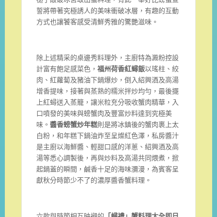
誓將帶著究極誘人的美味衝破冰層，有趣的互動
方式也讓饕客感受清鮮秀雅的驚艷滋味。
除上述精采的桌邊秀料理外，主廚特為澱粉控設
計富有飽足感菜色，
福州荷香紅蟳飯
以瑤柱、絞
肉、紅蘿蔔及豬油下鍋爆炒，倒入紹興酒及高湯
增香提味，接著與蒸熟的糯米拌炒均勻，最後擺
上紅蟳送入蒸籠，讓米粒充分吸收蟹肉精華，入
口噴發的美味與螃蟹肉及豐富炒料達到究極美
味。
醬香螃蟹炒年糕
則是將冰鎮後的蟹肉裹上太
白粉，和年糕下鍋油炸至呈燦紅色澤，私房醬汁
是主廚以海鮮醬、輕甜口感的洋蔥、紹興酒及高
湯等悉心調製後，再與炒料及高湯共同煨煮，掀
起鍋蓋的瞬間，鹹香十足的海味瀰漫，為賓客呈
獻秋分時節少不了的濃厚醬香蟹料理。
六款與時節相互映襯的
「蟳禮」蟹料理大全即日