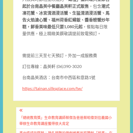
起於台南晶英中餐廳晶英軒正式販售
，包含
潮式
凍花蟹、冰宮清酒浸活蟹、生猛清酒浸活蟹、馬
告火焰溏心蟹、福州荷香紅蟳飯、醬香螃蟹炒年
糕，鮮香美味最低只要
1,080
元起
，餐點每日限
量供應，極上精緻美饌敬請提前致電預訂。
需提前三天至七天預訂，外加一成服務費
訂位專線：晶英軒 (06)390-3020
台南晶英酒店：台南市中西區和意路1號
https://tainan.silksplace.com/tw/
文
章
「總統教育獎」生命教育講師蔡傑及爸爸蔡昭偉到信義國小
舉辦生命教育講座獲得很大肯定
導