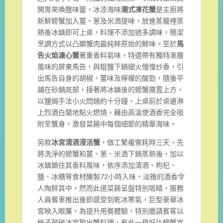
開胃來喚醒味蕾，冰涼海味
潮式凍花蟹
是主廚將
新鮮螃蟹加入薑、蔥及米酒提味，放進蒸籠裡蒸
熟後冰鎮即可上桌，料理不添加過多調味，簡潔
烹調方式以凸顯蟹肉最純粹原始的鮮味。至於
馬
告火焰溏心蟹
著重香料氣味，特選帶有獨特漸層
風味的屏東馬告，與粗鹽下鍋細火慢慢炒香，引
出馬告自身的胡椒、薑味及檸檬的酸勁，隨後平
鋪在砂鍋底部，接著將冰鎮後的螃蟹擺置上方，
以鹽焗手法小火悶鍋約十分鐘，上桌前於桌邊淋
上烈酒白蘭地點火燃燒，藉由高溫使酒香完全吸
附至蟹身，激發菜餚中每個細節的精華海味。
另款
冰宮清酒浸活蟹
，做工繁複需耗時三天，先
將洗淨的螃蟹和薑、蔥、米酒下鍋蒸熟後，加以
冰鎮鎖住其香料風味，依序添加清酒、枸杞、
鹽、冰糖等食材醃製72小時入味，淡雅的酒香令
人陶醉其中，然而此道菜餚呈盤特別吸睛，服務
人員餐車推出後即感受到乾冰寒氣，巨型豪華冰
宮映入眼簾，為提升用餐體驗，特別邀請賓客以
槌子敲破冰宮取出蟹料理，有此一舉好比螃蟹宣