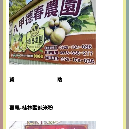
贊 助
嘉義-桂林酸辣米粉