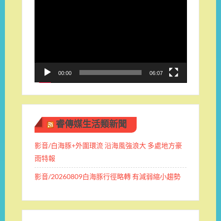
視
訊
播
放
器
00:00
06:07
睿傳媒生活類新聞
影音/白海豚+外圍環流 沿海風強浪大 多處地方豪
雨特報
影音/20260809白海豚行徑略轉 有減弱縮小趨勢