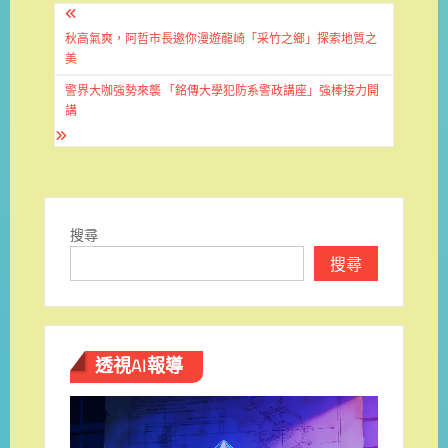
文
章
秋高氣爽，阿哲市長邀你漫遊龍崎「采竹之鄉」探索地質之
美
導
警界大咖強勢來襲 「銘傳大學犯防系警政講座」強棒接力開
覽
講
搜尋
搜尋
透視AI報導