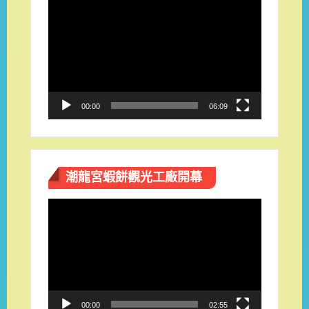
視
訊
播
放
器
00:00
06:09
潮龍宮蝦餅觀光工廠開幕
視
訊
播
放
器
00:00
02:55