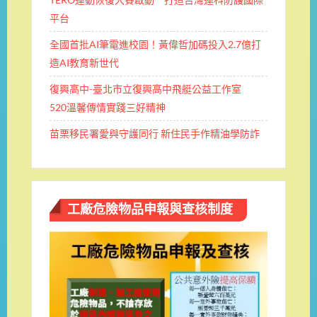
平台
全國首批AI筆電進校園！黃偉哲加碼投入2.7億打
造AI教育新世代
復興高中-臺北市立復興高中飛艇公益工作室
520溫馨傳情實踐三好精神
苗栗移民署愛與守護同行 新住民手作精油學防詐
工廠危險物品申報與查核制度