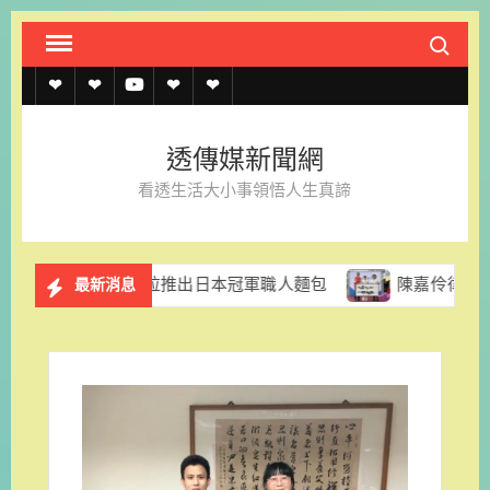
Skip
Search fo
to
content
透
透
透
聯
官
傳
傳
傳
絡
方
透傳媒新聞網
媒
媒
媒
我
LINE
看透生活大小事領悟人生真諦
規
線
youtube
們
約
上
格里拉推出日本冠軍職人麵包
陳嘉伶律師創立易勝法律事
最新消息
記
者
名
單