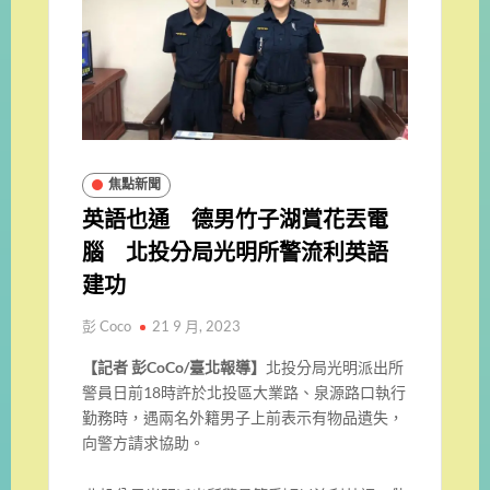
焦點新聞
英語也通 德男竹子湖賞花丟電
腦 北投分局光明所警流利英語
建功
彭 Coco
21 9 月, 2023
【記者 彭CoCo/臺北報導】
北投分局光明派出所
警員日前18時許於北投區大業路、泉源路口執行
勤務時，遇兩名外籍男子上前表示有物品遺失，
向警方請求協助。