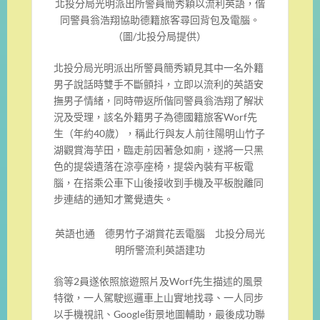
北投分局光明派出所警員簡秀穎以流利英語，偕
同警員翁浩翔協助德籍旅客尋回背包及電腦。
（圖/北投分局提供）
北投分局光明派出所警員簡秀穎見其中一名外籍
男子說話時雙手不斷顫抖，立即以流利的英語安
撫男子情緒，同時帶返所偕同警員翁浩翔了解狀
況及受理，該名外籍男子為德國籍旅客Worf先
生（年約40歲），稱此行與友人前往陽明山竹子
湖觀賞海芋田，臨走前因著急如廁，遂將一只黑
色的提袋遺落在涼亭座椅，提袋內裝有平板電
腦，在搭乘公車下山後接收到手機及平板脫離同
步連結的通知才驚覺遺失。
英語也通 德男竹子湖賞花丟電腦 北投分局光
明所警流利英語建功
翁等2員遂依照旅遊照片及Worf先生描述的風景
特徵，一人駕駛巡邏車上山實地找尋、一人同步
以手機視訊、Google街景地圖輔助，最後成功聯