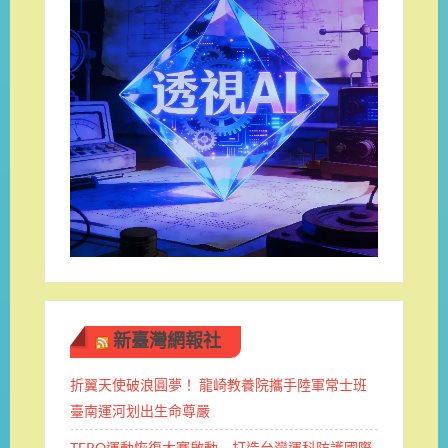
新臺灣網報社
折翼天使破浪圓夢！ 龍崎教養院攜手陸軍常士班 ​
臺南運河划出生命尊嚴
TERO運動恢復大賽啟動 打造台灣運科防護國際