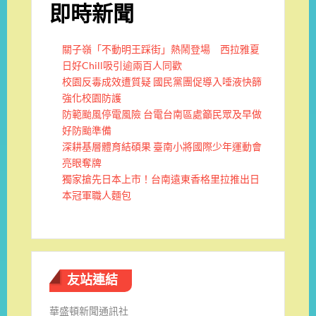
即時新聞
關子嶺「不動明王踩街」熱鬧登場 西拉雅夏
日好Chill吸引逾兩百人同歡
校園反毒成效遭質疑 國民黨團促導入唾液快篩
強化校園防護
防範颱風停電風險 台電台南區處籲民眾及早做
好防颱準備
深耕基層體育結碩果 臺南小將國際少年運動會
亮眼奪牌
獨家搶先日本上市！台南遠東香格里拉推出日
本冠軍職人麵包
友站連結
華盛頓新聞通訊社