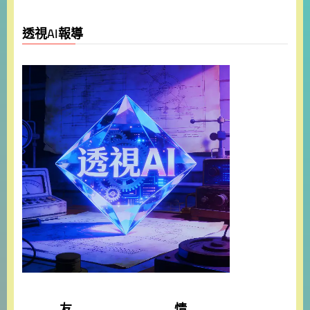
透視AI報導
友 情