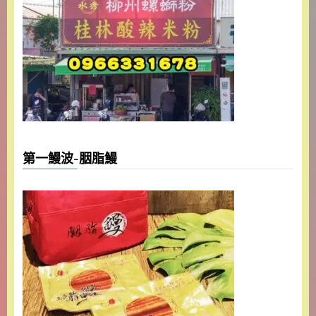
第一鰻波-胭脂鰻