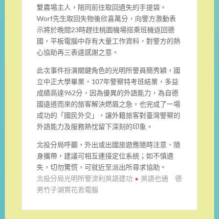
繫農場主人，陪同前往取回遺失的手提袋。
Worf先生取回失物後欣喜萬分，向警方激動表
示將於晚間23時趕往桃園機場搭乘班機返回德
國，平板電腦中存有大量工作資料，對警方的熱
心協助再三表達感謝之意。
此次事件扮演關鍵角色的光明所警員簡秀穎，國
立中正大學畢業，107年警察特考班結業，多益
成績高達962分，因為優異的外語能力，為自德
國遠道而來的旅客解決燃眉之急，也完成了一場
成功的「國民外交」，讓外籍旅客對臺灣警察的
外語能力及服務熱忱留下深刻的印象。
北投分局呼籲，外出或出國旅遊應隨時注意、隨
身攜帶，建議可相互連接定位系統；如不慎遺
失，切勿驚慌，可就近至派出所尋求協助。
北投分局光明所警流利英語建功
英語也通 德
男竹子湖賞花丟電腦