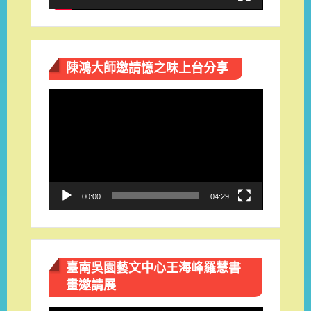
陳鴻大師邀請憶之味上台分享
視
訊
播
放
器
00:00
04:29
臺南吳園藝文中心王海峰羅慧書
畫邀請展