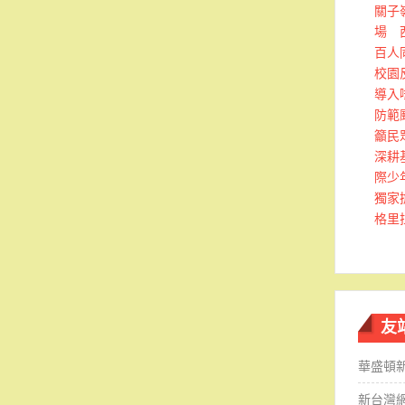
關子
場 
百人
校園
導入
防範
籲民
深耕
際少
獨家
格里
友
華盛頓
新台灣