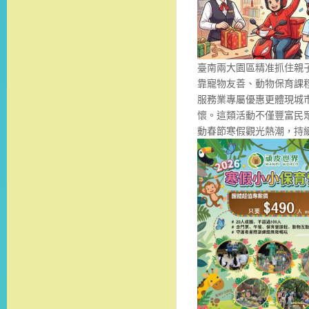
臺南兩大園區精准抓住親
靠寵物友善、動物保育課
服務業專屬優惠更體現城
懷。這類活動不僅豐富民
動春節寒假觀光熱潮，持