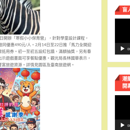
盲
視
訊
播
13日開辦「寒假小小保育營」，針對學童設計課程，
放
同優惠490元/人。2月14日至22日推「馬力全開迎
器
0
贈抵用券。初一至初五設紅包牆，滿額抽獎，另有春
出示遊戲畫面可享餐點優惠。觀光局長林國華表示，
豐富旅遊資源。詳情見園區及臺南旅遊網。
潮
開
視
訊
播
放
器
0