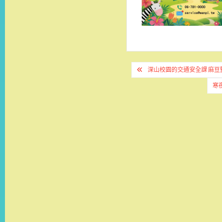
文
深山校園的交通安全課 麻豆
章
寒
導
覽