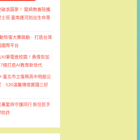
使破浪圓夢！ 龍崎教養院攜
士班 ​臺南運河划出生命尊
運動恢復大賽啟動 打造台灣
護國際平台
批AI筆電進校園！黃偉哲加
.7億打造AI教育新世代
中-臺北市立復興高中飛艇公
 520溫馨傳情實踐三好
民署愛與守護同行 新住民手
學防詐