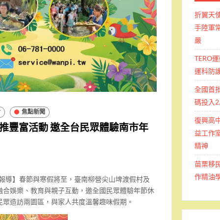
折翼天
手陸軍常
嚴
TERO
運科防
全國首
碼投入2
食
焦點新聞
復興高
推豐富活動 邀全台民眾體驗南市年
益工作室
精神
苗栗移
作精油
南報導】春節與寒假將至，臺南柳營尖山埤渡假村及
融合娛樂、教育與親子互動，邀全國民眾體驗年節休
民眾造訪兩園區，與家人共度溫馨趣味假期。