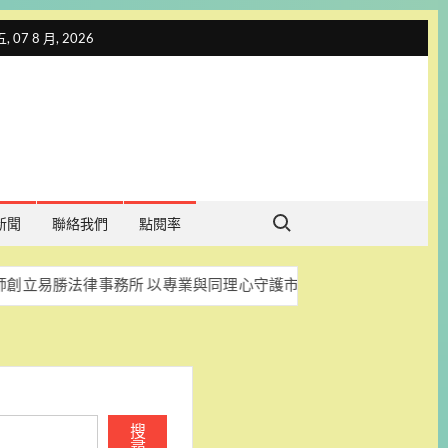
 07 8 月, 2026
Search for:
新聞
聯絡我們
點閱率
事務所 以專業與同理心守護市民權益
86 載台南菜傳承
搜
尋