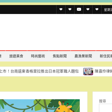
透
透
透
聯
官
星期五,
傳
傳
傳
絡
方
媒
媒
媒
我
LINE
規
線
youtube
們
約
上
記
濟
旅遊美食
時尚藝術
焦點新聞
農漁業新聞
新住民
者
東香格里拉推出日本冠軍職人麵包
陳嘉伶律師創立易勝法律
名
單
搜尋