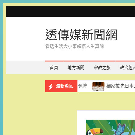
Skip
to
content
透傳媒新聞網
看透生活大小事領悟人生真諦
首頁
地方新聞
宗教之旅
政治經
南小將國際少年運動會亮眼奪牌
獨家搶先日本上市！台南遠
最新消息