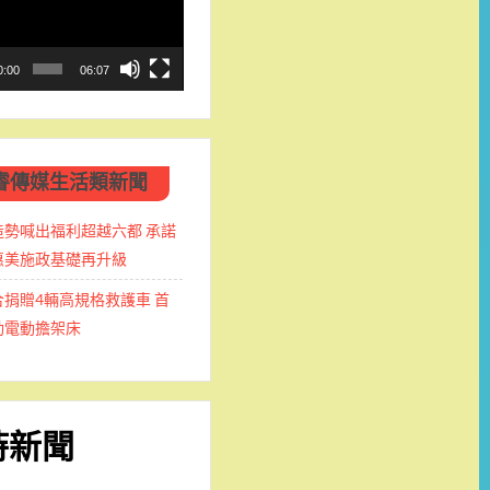
0:00
06:07
睿傳媒生活類新聞
造勢喊出福利超越六都 承諾
惠美施政基礎再升級
捐贈4輛高規格救護車 首
動電動擔架床
時新聞