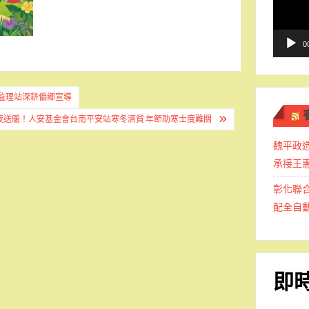
播
放
器
0
監理站深耕偏鄉宣導
夜送暖！人安基金會台南平安站寒冬濟貧 年節助寒士度難關
魏平政
承接王
彰化聯合
配全自
即