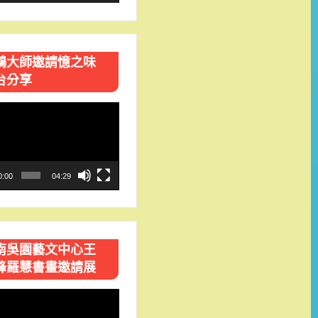
鴻大師邀請憶之味
台分享
0:00
04:29
南吳園藝文中心王
峰羅慧書畫邀請展