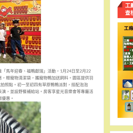
工
查
「馬年迎春、福鴨獻瑞」活動，1月24日至2月22
惠，贈寵物清潔袋，攜寵物鴨加送飼料。園區提供羽
式拍照點。初一至初四有草原鴨鴨派對，搭配泡泡
表演，並設野餐補給站。房客享星光音樂會等專屬活
宿優惠。