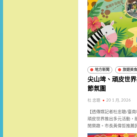
地方新聞
旅遊美
尖山埤、頑皮世界
節氛圍
杜 忠聰
20 1 月, 2026
【透傳媒記者杜忠聰/臺
頑皮世界推出多元活動，
閒樂趣。市長黃偉哲推薦