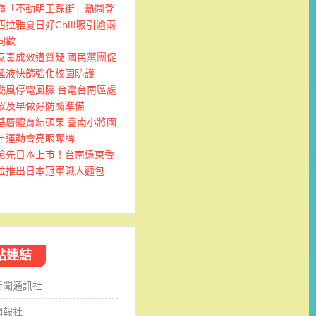
嶺「不動明王踩街」熱鬧登
西拉雅夏日好Chill吸引逾兩
同歡
反毒成效遭質疑 國民黨團促
唾液快篩強化校園防護
颱風停電風險 台電台南區處
眾及早做好防颱準備
基層體育結碩果 臺南小將國
年運動會亮眼奪牌
搶先日本上市！台南遠東香
拉推出日本冠軍職人麵包
站連結
新聞通訊社
網報社