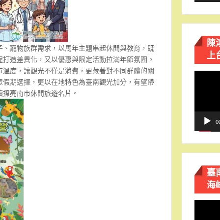
陳
子、寵物族群需求，以馬年主題串起休閒與教育，既
上
程打造差異化，又以優惠與限定活動拉滿年節氛圍。
市溫度，讓觀光不僅是消費，更藏著對不同群體的關
視
眾假期選擇，更以在地特色為臺南觀光加分，有望帶
訊
續擦亮南市休閒旅遊名片。
播
放
器
0
臺
海
視
訊