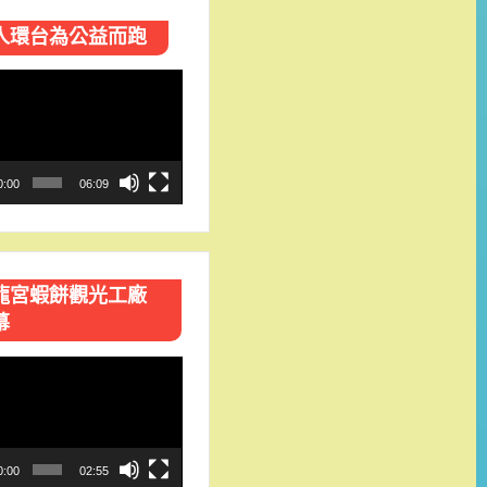
人環台​為公益而跑
0:00
06:09
龍宮蝦餅觀光工廠
幕
0:00
02:55