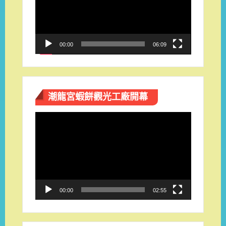
放
器
00:00
06:09
潮龍宮蝦餅觀光工廠開幕
視
訊
播
放
器
00:00
02:55