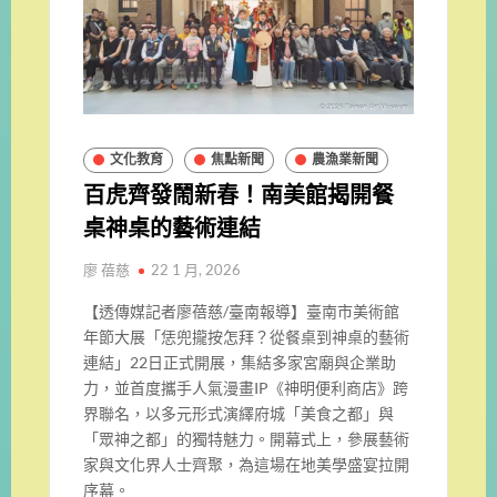
文化教育
焦點新聞
農漁業新聞
百虎齊發鬧新春！南美館揭開餐
桌神桌的藝術連結
廖 蓓慈
22 1 月, 2026
【透傳媒記者廖蓓慈/臺南報導】臺南市美術館
年節大展「恁兜攏按怎拜？從餐桌到神桌的藝術
連結」22日正式開展，集結多家宮廟與企業助
力，並首度攜手人氣漫畫IP《神明便利商店》跨
界聯名，以多元形式演繹府城「美食之都」與
「眾神之都」的獨特魅力。開幕式上，參展藝術
家與文化界人士齊聚，為這場在地美學盛宴拉開
序幕。