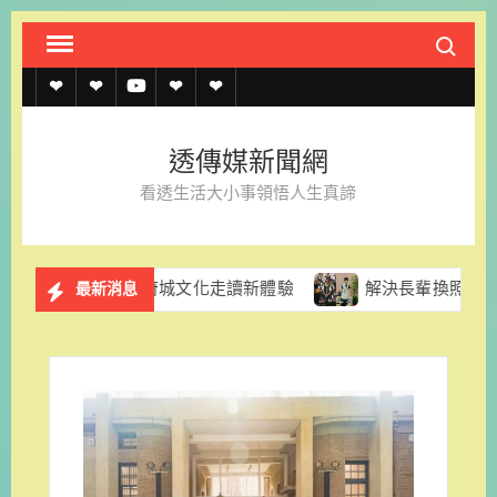
Skip
Search fo
to
content
透
透
透
聯
官
傳
傳
傳
絡
方
透傳媒新聞網
媒
媒
媒
我
LINE
看透生活大小事領悟人生真諦
規
線
youtube
們
約
上
果、府城文化走讀新體驗
解決長輩換照資訊亂象 台南市市議
最新消息
記
者
名
單