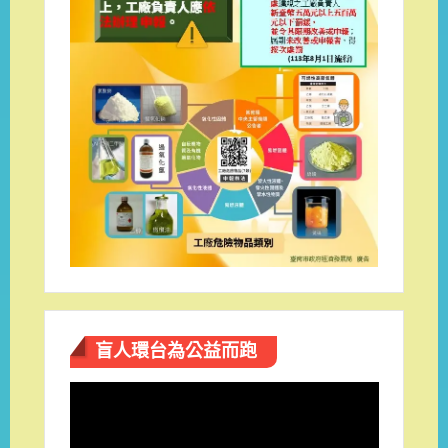
盲人環台​為公益而跑
視
訊
播