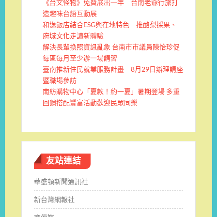
《台文怪物》免費展出一年 台南老爺行旅打
造趣味台語互動展
和逸飯店結合ESG與在地特色 推酪梨採果、
府城文化走讀新體驗
解決長輩換照資訊亂象 台南市市議員陳怡珍促
每區每月至少辦一場講習
臺南推新住民就業服務計畫 8月29日辦理講座
暨職場參訪
南紡購物中心「夏款！約一夏」暑期登場 多重
回饋搭配豐富活動歡迎民眾同樂
友站連結
華盛頓新聞通訊社
新台灣網報社