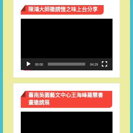
陳鴻大師邀請憶之味上台分享
視
訊
播
放
器
00:00
04:29
臺南吳園藝文中心王海峰羅慧書
畫邀請展
視
訊
播