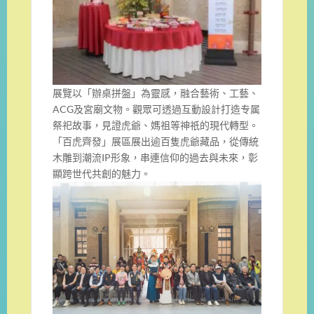
展覽以「辦桌拼盤」為靈感，融合藝術、工藝、
ACG及宮廟文物。觀眾可透過互動設計打造专属
祭祀故事，見證虎爺、媽祖等神祇的現代轉型。
「百虎齊發」展區展出逾百隻虎爺藏品，從傳統
木雕到潮流IP形象，串連信仰的過去與未來，彰
顯跨世代共創的魅力。