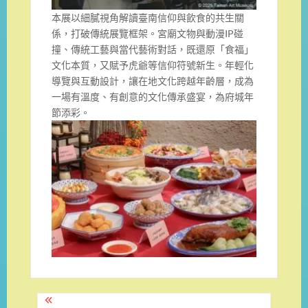
本展以細膩視角解讀臺南信仰與飲食的共生關
係，打破傳統展覽框架。宮廟文物與動漫IP碰
撞、傳統工藝與當代藝術對話，既還原「食福」
文化本質，又賦予虎爺等信仰符號新生。年輕化
導覽與互動設計，讓在地文化跨越年齡層，成為
一場有溫度、有創意的文化傳承盛宴，為府城年
節添彩。
文