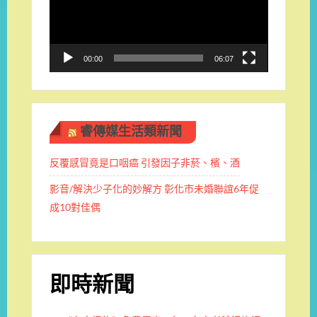
放
器
00:00
06:07
睿傳媒生活類新聞
反覆感冒竟是口咽癌 引發因子非菸、檳、酒
影音/解決少子化的妙解方 彰化市未婚聯誼6年促
成10對佳偶
即時新聞