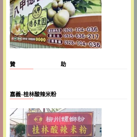
贊 助
嘉義-桂林酸辣米粉