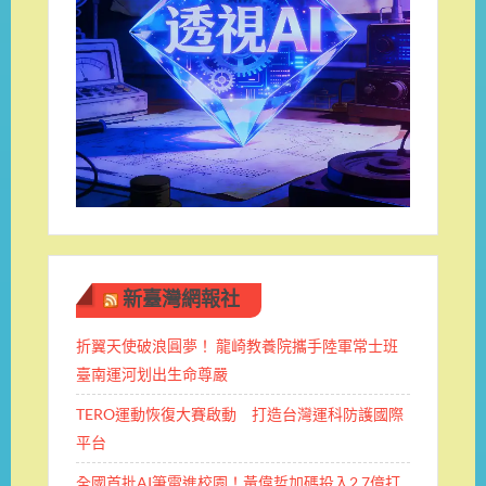
新臺灣網報社
折翼天使破浪圓夢！ 龍崎教養院攜手陸軍常士班 ​
臺南運河划出生命尊嚴
TERO運動恢復大賽啟動 打造台灣運科防護國際
平台
全國首批AI筆電進校園！黃偉哲加碼投入2.7億打