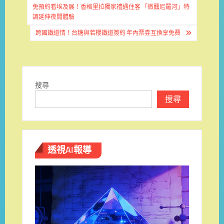
章
免預約看埃及展！香格里拉獨家禮遇住客 「微醺尼羅河」特
調延伸夜間體驗
導
跨國鐵道情！台糖與若櫻鐵道簽約 年內票券互換享免費
覽
搜尋
搜尋
透視AI報導