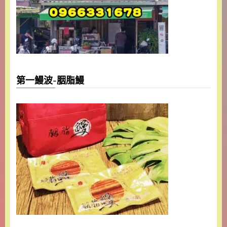
第一鰻波-胭脂鰻