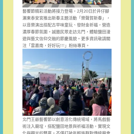
藝饗節精彩活動將接力登場，2月20日於井仔腳
瀨東泰安宮推出新春主題活動「樂聲賀新春」，
以音樂演出搭配古早味童玩、發財金祈福，營造
濃厚春節氛圍。誠邀民眾走訪北門，體驗鹽田漫
遊與藝文信仰交融的節慶風貌。更多資訊敬請關
注「雲嘉南，好好玩!!!」粉絲專頁。
北門王爺藝饗節以創意活化傳統場域，將馬戲藝
術注入廟埕，搭配鹽田地景與祈福活動，實現文
化與觀光的雙贏。不僅打破年輕族群對傳統廟會