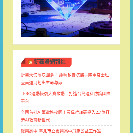
新臺灣網報社
折翼天使破浪圓夢！ 龍崎教養院攜手陸軍常士班 ​
臺南運河划出生命尊嚴
TERO運動恢復大賽啟動 打造台灣運科防護國際
平台
全國首批AI筆電進校園！黃偉哲加碼投入2.7億打
造AI教育新世代
復興高中-臺北市立復興高中飛艇公益工作室