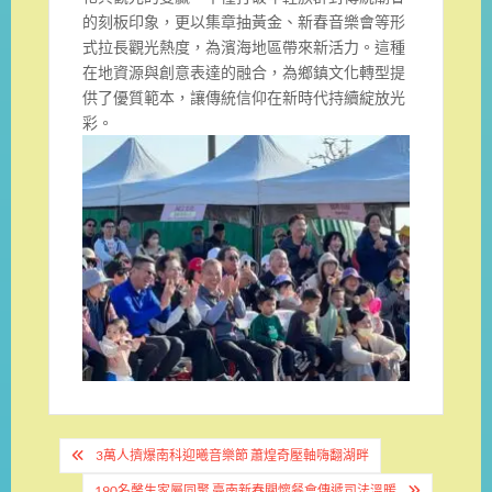
的刻板印象，更以集章抽黃金、新春音樂會等形
式拉長觀光熱度，為濱海地區帶來新活力。這種
在地資源與創意表達的融合，為鄉鎮文化轉型提
供了優質範本，讓傳統信仰在新時代持續綻放光
彩。
文
3萬人擠爆南科迎曦音樂節 蕭煌奇壓軸嗨翻湖畔
章
190名馨生家屬同聚 臺南新春關懷餐會傳遞司法溫暖