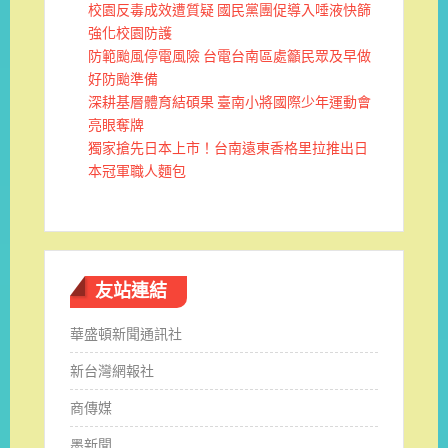
校園反毒成效遭質疑 國民黨團促導入唾液快篩
強化校園防護
防範颱風停電風險 台電台南區處籲民眾及早做
好防颱準備
深耕基層體育結碩果 臺南小將國際少年運動會
亮眼奪牌
獨家搶先日本上市！台南遠東香格里拉推出日
本冠軍職人麵包
友站連結
華盛頓新聞通訊社
新台灣網報社
商傳媒
墨新聞