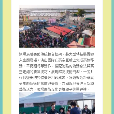
這場馬戲突破傳統舞台框架，將大型特技裝置遷
入宮廟廣場。演出團隊在高空巨輪上完成高速移
動、平衡翻轉等動作，搭配跑酷的流動身法與高
空走繩的驚險技巧，展現超高技術門檻。一旁井
仔腳鹽田的獨特景致相映成趣，讓觀眾近距離感
受馬戲藝術的驚險與美感，為廟埕地景注入新穎
藝術活力，現場魔術互動更讓親子笑聲連連。