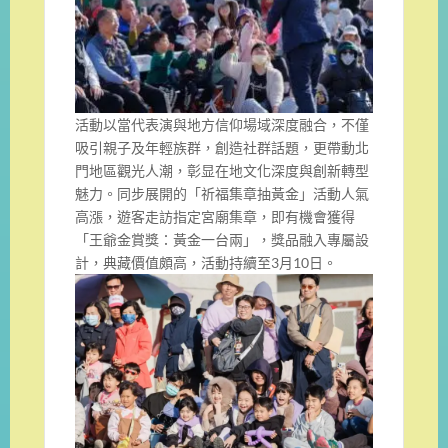
活動以當代表演與地方信仰場域深度融合，不僅
吸引親子及年輕族群，創造社群話題，更帶動北
門地區觀光人潮，彰显在地文化深度與創新轉型
魅力。同步展開的「祈福集章抽黃金」活動人氣
高漲，遊客走訪指定宮廟集章，即有機會獲得
「王爺金賞獎：黃金一台兩」，獎品融入專屬設
計，典藏價值頗高，活動持續至3月10日。