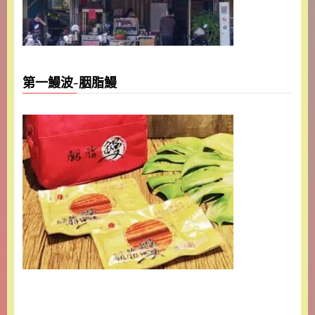
第一鰻波-胭脂鰻