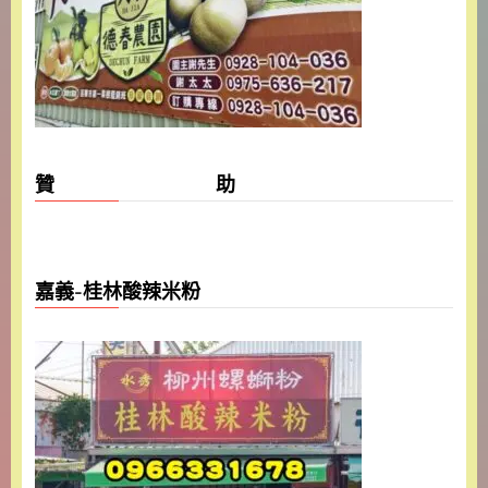
贊 助
嘉義-桂林酸辣米粉