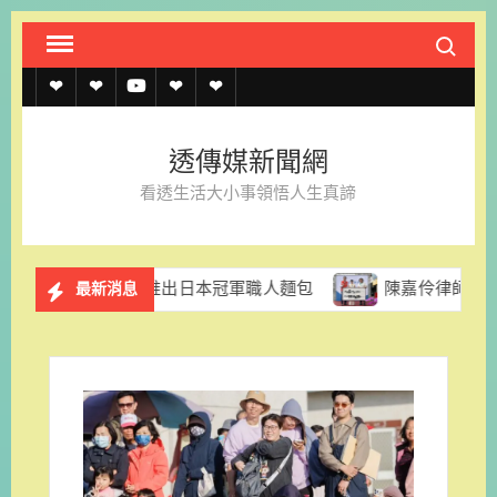
Skip
Search fo
to
content
透
透
透
聯
官
傳
傳
傳
絡
方
透傳媒新聞網
媒
媒
媒
我
LINE
看透生活大小事領悟人生真諦
規
線
youtube
們
約
上
拉推出日本冠軍職人麵包
陳嘉伶律師創立易勝法律事務所 
最新消息
記
者
名
單