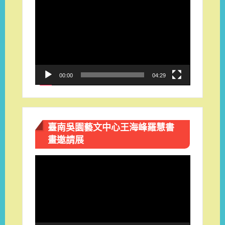
視
訊
播
放
器
00:00
04:29
臺南吳園藝文中心王海峰羅慧書
畫邀請展
視
訊
播
放
器