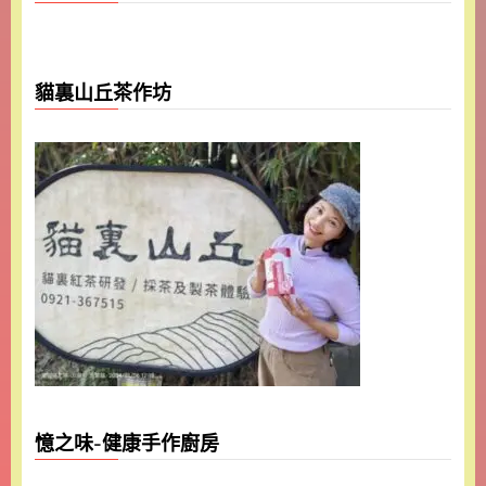
貓裏山丘茶作坊
憶之味-健康手作廚房