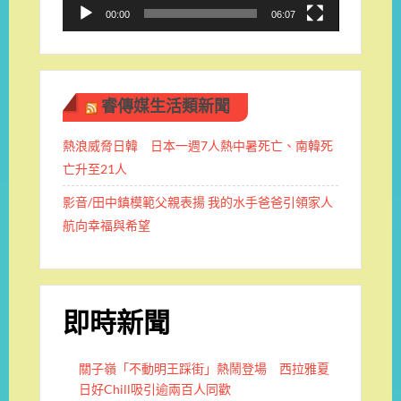
00:00
06:07
睿傳媒生活類新聞
熱浪威脅日韓 日本一週7人熱中暑死亡、南韓死
亡升至21人
影音/田中鎮模範父親表揚 我的水手爸爸引領家人
航向幸福與希望
即時新聞
關子嶺「不動明王踩街」熱鬧登場 西拉雅夏
日好Chill吸引逾兩百人同歡