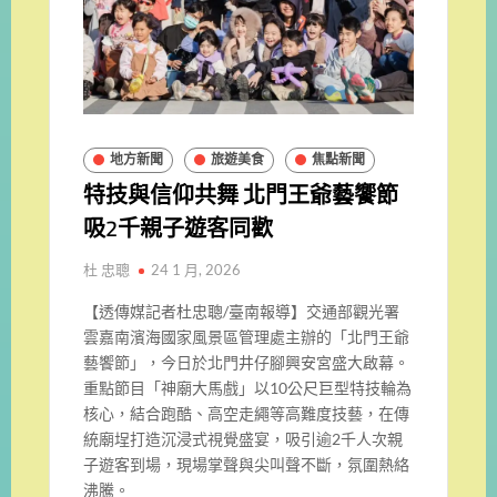
地方新聞
旅遊美食
焦點新聞
特技與信仰共舞 北門王爺藝饗節
吸2千親子遊客同歡
杜 忠聰
24 1 月, 2026
【透傳媒記者杜忠聰/臺南報導】交通部觀光署
雲嘉南濱海國家風景區管理處主辦的「北門王爺
藝饗節」，今日於北門井仔腳興安宮盛大啟幕。
重點節目「神廟大馬戲」以10公尺巨型特技輪為
核心，結合跑酷、高空走繩等高難度技藝，在傳
統廟埕打造沉浸式視覺盛宴，吸引逾2千人次親
子遊客到場，現場掌聲與尖叫聲不斷，氛圍熱絡
沸騰。