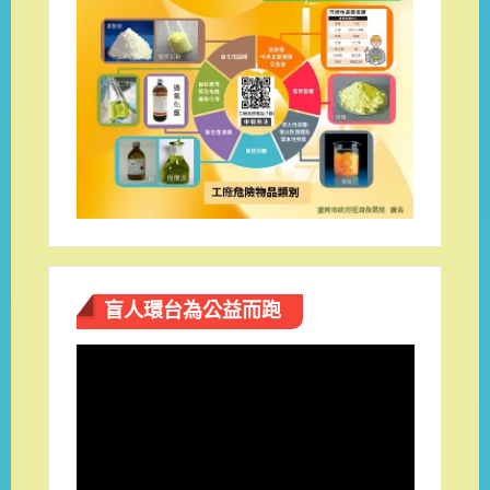
盲人環台​為公益而跑
視
訊
播
放
器