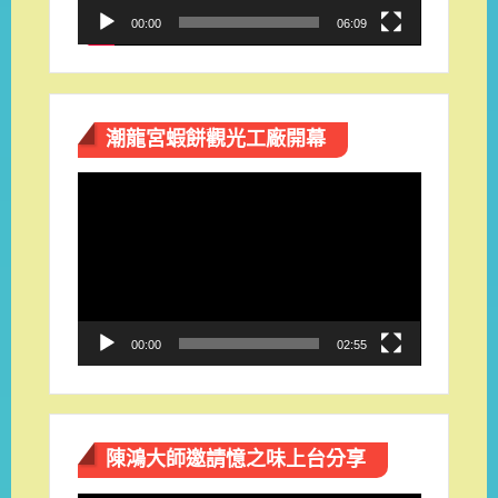
00:00
06:09
潮龍宮蝦餅觀光工廠開幕
視
訊
播
放
器
00:00
02:55
陳鴻大師邀請憶之味上台分享