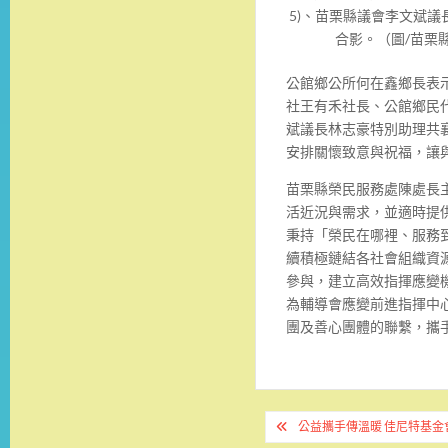
5)、苗栗縣議會李文斌議長
合影。（圖/苗栗
公館鄉公所何在鑫鄉長表
社王有禾社長、公館鄉民
斌議長林志豪特別助理共
安排關懷致意與祝福，讓
苗栗縣榮民服務處陳處長
活近況與需求，並適時提
秉持「榮民在哪裡、服務
續積極鏈結各社會組織資
參與，建立高效指揮應變
為輔導會應變前進指揮中
團及善心團體的聯繫，攜手
文
公益攜手傳溫暖 佳尼特基