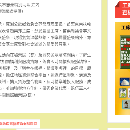
工
林志豪特別助理(左2)
查
縣榮服處提供）
示，感謝公館鄉救急會范發彥理事長、苗栗東南扶輪
代表會趙興邦主席、彭旻萱副主席、苗栗縣議會李文
襄盛舉，現場氣氛溫馨熱絡，除準備豐盛餐點外，亦
與會寒士感受到社會滿滿的關愛與尊重。
主動向在場榮民（眷）及弱勢民眾寒暄問候，了解生
供相關福利與服務資訊，落實即時關懷與服務精神。
到哪裡」及「榮眷在哪裡、關懷到哪裡」的目標，賡
源，擔任地區資源整合平台，透過跨區聯繫、溝通及
機制，擴大資源整合範圍，及時精準地投入服務，成
心，並加強與地方仕紳、優秀企業代表、退伍軍人社
關懷照顧榮民(眷)。
金會助偏鄉藝教暨弱勢關懷