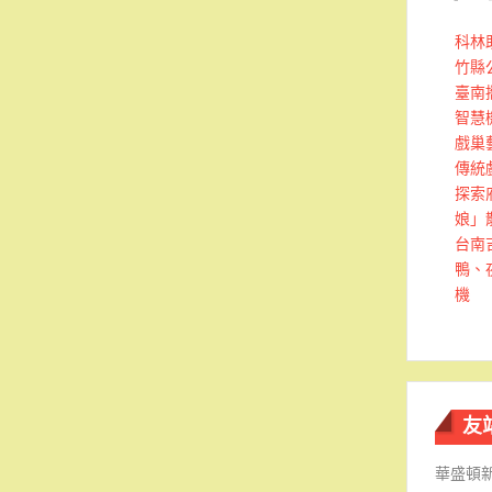
科林
竹縣
臺南
智慧
戲巢
傳統
探索
娘」
台南
鴨、
機
友
華盛頓