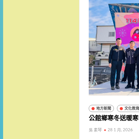
地方新聞
文化教
公館鄉寒冬送暖寒
吳 素琴
28 1 月, 2026