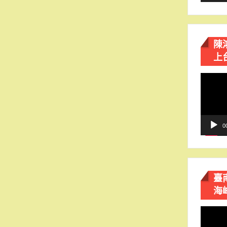
陳
上
視
訊
播
放
器
0
臺
海
視
訊