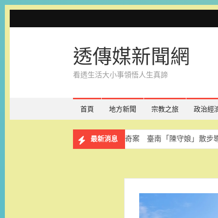
Skip
to
content
透傳媒新聞網
看透生活大小事領悟人生真諦
首頁
地方新聞
宗教之旅
政治經
據點
探索府城三大奇案 臺南「陳守娘」散步導覽開放報名
最新消息