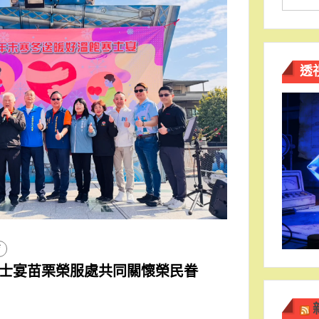
透
育
士宴苗栗榮服處共同關懷榮民眷