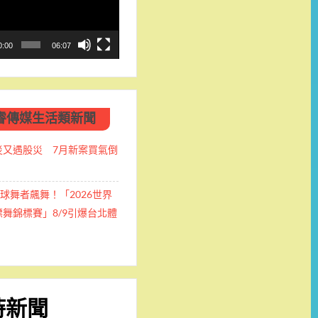
0:00
06:07
睿傳媒生活類新聞
災又遇股災 7月新案買氣倒
全球舞者飆舞！「2026世界
舞錦標賽」8/9引爆台北體
時新聞