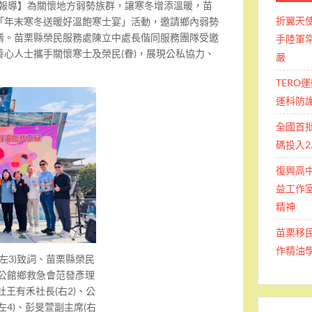
報導】
為關懷地方弱勢族群，讓寒冬增添溫暖，苗
折翼天
「年末寒冬送暖好溫飽寒士宴」活動，邀請鄉內弱勢
餚。苗栗縣榮民服務處陳立中處長偕同服務團隊受邀
手陸軍常
心人士攜手關懷寒士及榮民(眷)，展現公私協力、
嚴
TERO
運科防
全國首
碼投入2
復興高
益工作室
精神
苗栗移
作精油
左3)致詞、苗栗縣榮民
、公館鄉救急會范發彥理
社王有禾社長(右2)、公
左4)、彭旻萱副主席(右