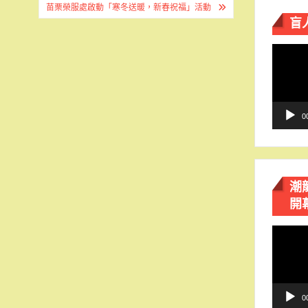
苗栗榮服處啟動「寒冬送暖，新春祝福」活動
盲
視
訊
播
放
器
0
潮
開
視
訊
播
放
器
0