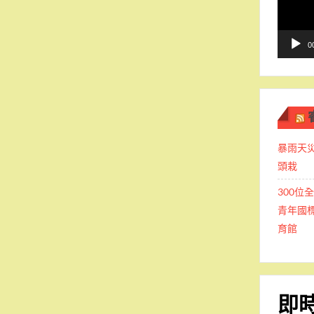
播
放
器
0
暴雨天
頭栽
300位
青年國標
育館
即