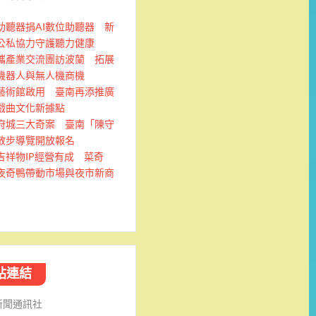
助聽器捐AI數位助聽器 新
公私協力守護聽力健康
攜產業交流團訪波蘭 拓展
機器人與無人機商機
藝術館啟用 臺南再添推廣
戲曲文化新據點
府城三大奇案 臺南「陳守
散步導覽開放報名
吉祥物IP經營有成 菜奇
夜奇鴨帶動市場與夜市新商
站連結
新聞通訊社