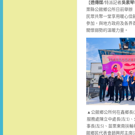
【
透傳媒
/特派記者
吳素琴
栗縣公館鄉公所日前舉辦
民眾共聚一堂享用暖心佳
參加，與地方政府及各界善
關懷弱勢的溫暖力量。
▲公館鄉公所何在鑫鄉長(
服務處陳立中處長(左1)
事長(左5)、苗栗東南扶輪
館鄉民代表會趙興邦主席(