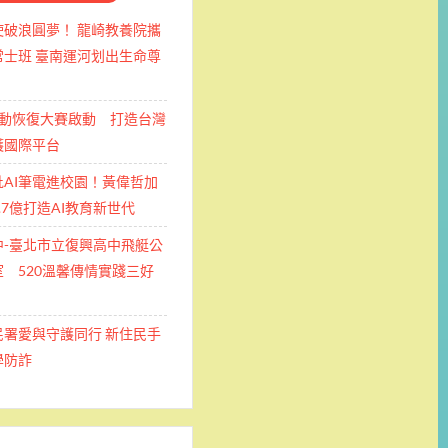
使破浪圓夢！ 龍崎教養院攜
士班 ​臺南運河划出生命尊
運動恢復大賽啟動 打造台灣
護國際平台
批AI筆電進校園！黃偉哲加
.7億打造AI教育新世代
中-臺北市立復興高中飛艇公
 520溫馨傳情實踐三好
民署愛與守護同行 新住民手
學防詐