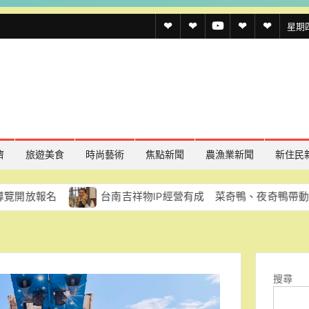
透
透
透
聯
官
星期四,
傳
傳
傳
絡
方
媒
媒
媒
我
LINE
規
線
youtube
們
約
上
記
濟
旅遊美食
時尚藝術
焦點新聞
農漁業新聞
新住民
者
台南吉祥物IP經營有成 菜奇鴨、夜奇鴨帶動市場與夜市
名
單
搜尋