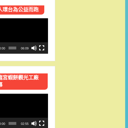
人環台​為公益而跑
0:00
06:09
龍宮蝦餅觀光工廠
幕
0:00
02:55