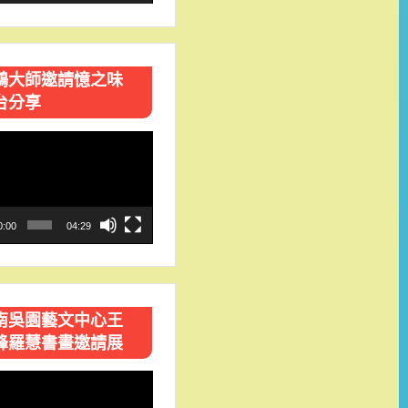
鴻大師邀請憶之味
台分享
0:00
04:29
南吳園藝文中心王
峰羅慧書畫邀請展