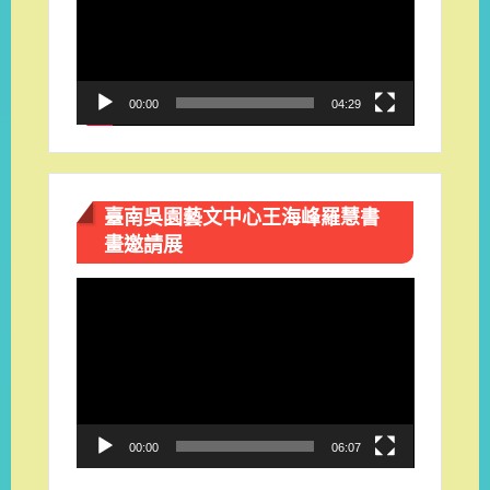
放
器
00:00
04:29
臺南吳園藝文中心王海峰羅慧書
畫邀請展
視
訊
播
放
器
00:00
06:07