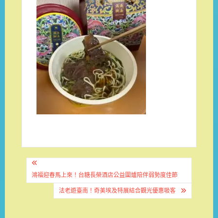
文
章
鴻福迎春馬上來！台糖長榮酒店公益圍爐陪伴弱勢度佳節
導
法老遊臺南！奇美埃及特展結合觀光優惠吸客
覽