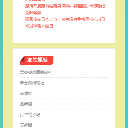
深耕基層體育結碩果 臺南小將國際少年運動會
亮眼奪牌
獨家搶先日本上市！台南遠東香格里拉推出日
本冠軍職人麵包
友站連結
華盛頓新聞通訊社
新台灣網報社
商傳媒
墨新聞
民生電子報
蕃新聞