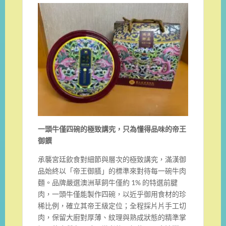
一頭牛僅四碗的極致講究，只為懂得品味的帝王
御饌
承襲宮廷飲食對細節與層次的極致講究，滿漢御
品始終以「帝王御膳」的標準來對待每一碗牛肉
麵。品牌嚴選澳洲草飼牛僅約 1% 的特選前腱
肉，一頭牛僅能製作四碗，以近乎御用食材的珍
稀比例，確立其帝王級定位；全程採片片手工切
肉，保留大廚對厚薄、紋理與熟成狀態的精準掌