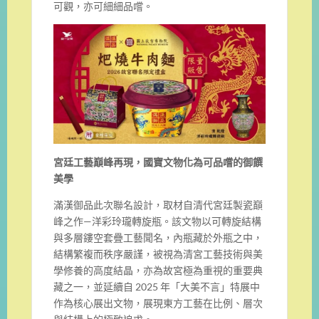
可觀，亦可細細品嚐。
宮廷工藝巔峰再現，國寶文物化為可品嚐的御饌
美學
滿漢御品此次聯名設計，取材自清代宮廷製瓷巔
峰之作—洋彩玲瓏轉旋瓶。該文物以可轉旋結構
與多層鏤空套疊工藝聞名，內瓶藏於外瓶之中，
結構繁複而秩序嚴謹，被視為清宮工藝技術與美
學修養的高度結晶，亦為故宮極為重視的重要典
藏之一，並延續自 2025 年「大美不言」特展中
作為核心展出文物，展現東方工藝在比例、層次