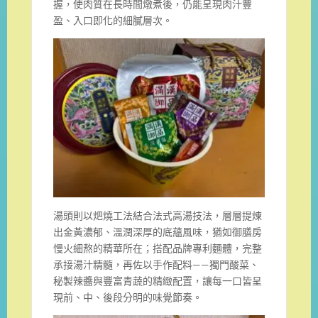
握，使肉質在長時間燉煮後，仍能呈現肉汁豐
盈、入口即化的細膩層次。
湯頭則以𤆵燒工法結合法式高湯技法，層層提煉
出金黃濃郁、溫潤深厚的底蘊風味，猶如御膳房
慢火細熬的精華所在；搭配品牌專利麵體，完整
承接湯汁精髓，再佐以手作配料——獨門酸菜、
秘製辣醬與豐富青蔬的精緻配置，讓每一口皆呈
現前、中、後段分明的味覺節奏。