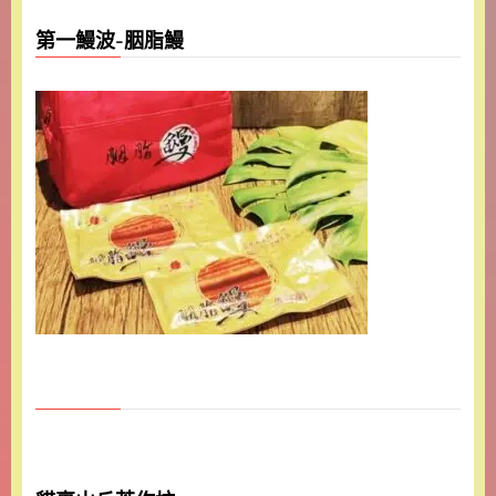
第一鰻波-胭脂鰻