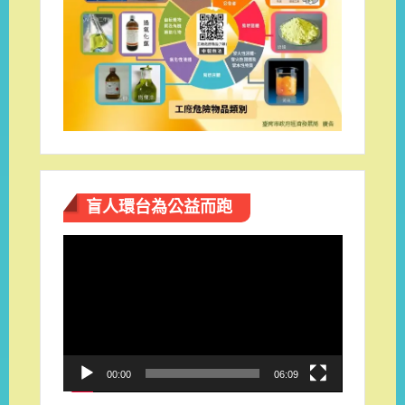
盲人環台​為公益而跑
視
訊
播
放
器
00:00
06:09