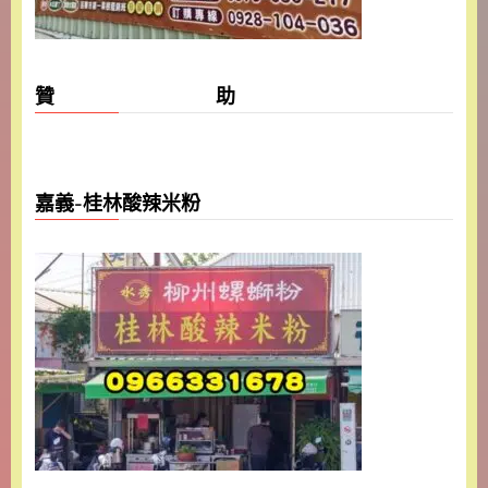
贊 助
嘉義-桂林酸辣米粉