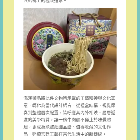
與結構上的極致追求。
滿漢御品將此件文物所承載的工藝精神與文化寓
意，轉化為當代設計語言，從禮盒結構、視覺節
奏到整體層次配置，皆呼應其內外相映、層層遞
進的美學特質，讓一碗牛肉麵不僅止於味覺體
驗，更成為能被細細品讀、值得收藏的文化作
品，延續宮廷工藝在當代生活中的新樣貌。