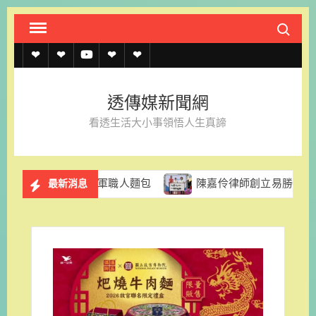
Skip
Search fo
to
content
透
透
透
聯
官
傳
傳
傳
絡
方
透傳媒新聞網
媒
媒
媒
我
LINE
看透生活大小事領悟人生真諦
規
線
youtube
們
約
上
冠軍職人麵包
陳嘉伶律師創立易勝法律事務所 以專業與同
最新消息
記
者
名
單