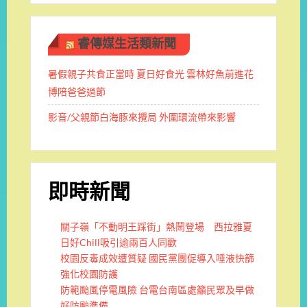
睿傳媒生活類新聞
暑假親子共食正當時 夏日好食光 雲林好魚前進花
博陪爸爸過節
影音/父親節白海豚來攪局 外圍環流帶來影響
即時新聞
關子嶺「不動明王踩街」熱鬧登場 西拉雅夏
日好Chill吸引逾兩百人同歡
校園反毒成效遭質疑 國民黨團促導入唾液快篩
強化校園防護
防範颱風停電風險 台電台南區處籲民眾及早做
好防颱準備