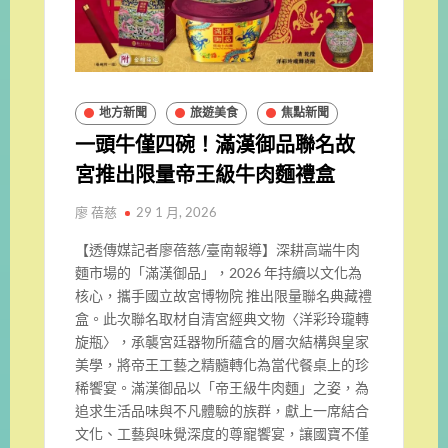
地方新聞
旅遊美食
焦點新聞
一頭牛僅四碗！滿漢御品聯名故
宮推出限量帝王級牛肉麵禮盒
廖 蓓慈
29 1 月, 2026
【透傳媒記者廖蓓慈/臺南報導】深耕高端牛肉
麵市場的「滿漢御品」，2026 年持續以文化為
核心，攜手國立故宮博物院 推出限量聯名典藏禮
盒。此次聯名取材自清宮經典文物〈洋彩玲瓏轉
旋瓶〉，承襲宮廷器物所蘊含的層次結構與皇家
美學，將帝王工藝之精髓轉化為當代餐桌上的珍
稀饗宴。滿漢御品以「帝王級牛肉麵」之姿，為
追求生活品味與不凡體驗的族群，獻上一席結合
文化、工藝與味覺深度的尊寵饗宴，讓國寶不僅