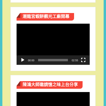
潮龍宮蝦餅觀光工廠開幕
視
訊
播
放
器
00:00
02:55
陳鴻大師邀請憶之味上台分享
視
訊
播