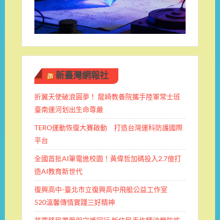
新臺灣網報社
折翼天使破浪圓夢！ 龍崎教養院攜手陸軍常士班 ​
臺南運河划出生命尊嚴
TERO運動恢復大賽啟動 打造台灣運科防護國際
平台
全國首批AI筆電進校園！黃偉哲加碼投入2.7億打
造AI教育新世代
復興高中-臺北市立復興高中飛艇公益工作室
520溫馨傳情實踐三好精神