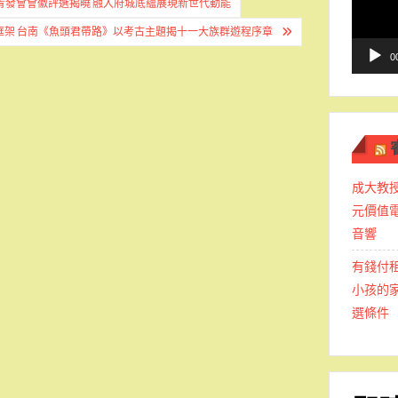
青發會會徽評選揭曉 融入府城底蘊展現新世代動能
播
框架 台南《魚頭君帶路》以考古主題揭十一大族群遊程序章
放
器
0
成大教
元價值
音響
有錢付
小孩的
選條件