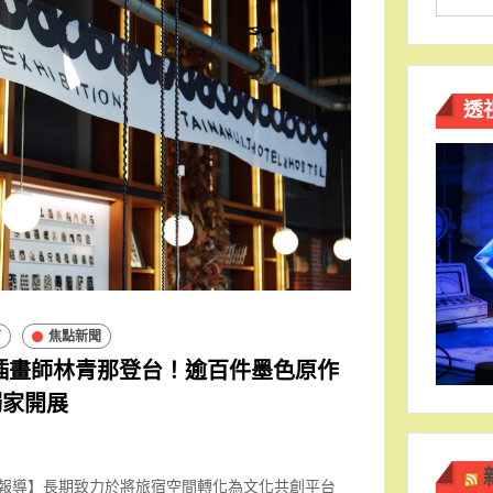
透
育
焦點新聞
封面插畫師林青那登台！逾百件墨色原作
獨家開展
南報導】長期致力於將旅宿空間轉化為文化共創平台