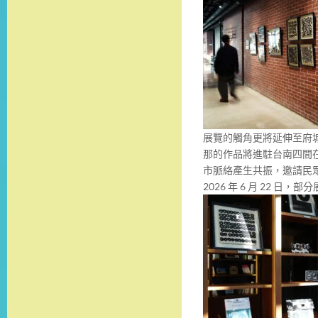
展覽的觸角更將延伸至府
那的作品將進駐台南四間
市脈絡產生共振，邀請民
2026 年 6 月 22 