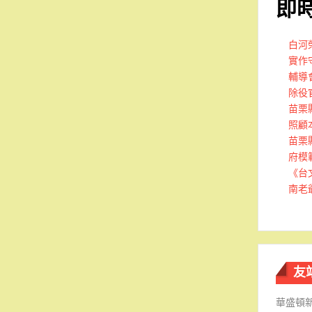
即
白河
實作
輔導
除役
苗栗
照顧
苗栗
府模
《台
南老
友
華盛頓