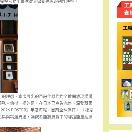
品，完整勾勒出畫家從具象到抽象的創作演進。
工
查
」的理想，本次展出的百餘件原作均全數開放現場購
服務。值得一提的是，在日本已宣告完售、深受藏家
 2026 POSTER》年度海報，目前全球僅在 U.I.J 獨家
品集與精選周邊，讓觀者能將展覽中的靜謐能量延續