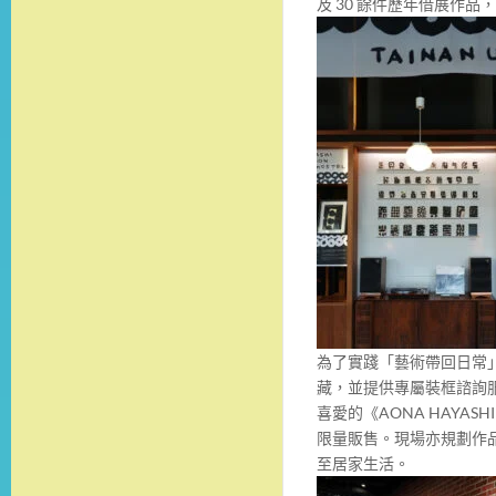
及 30 餘件歷年借展作
為了實踐「藝術帶回日常
藏，並提供專屬裝框諮詢
喜愛的《AONA HAYASHI
限量販售。現場亦規劃作
至居家生活。