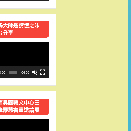
鴻大師邀請憶之味
台分享
0:00
04:29
南吳園藝文中心王
峰羅慧書畫邀請展