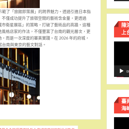
次精準示範了「旅館即策展」的跨界魅力。透過引進日本指
，不僅成功提升了旅宿空間的藝術含金量，更透過
陳
城市衛星展區」的策略，打破了藝術品的高牆。這種
上
地風格店家的作法，不僅豐富了台南的觀光層次，更
，而是一次深度的審美實踐。在 2026 年的府城，
視
串聯起台南與東京的藝文對話。
訊
播
放
器
0
臺
海
視
訊