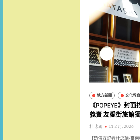
地方新聞
文化教
《POPEYE》
義賣 友愛街旅館
杜 忠聰
11 2 月, 2026
【透傳媒記者杜忠聰/臺