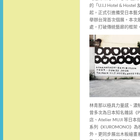
的「U.I.J Hotel & Ho
起，正式引進備受日本藝文界
舉辦台灣首次個展。本次展
處，打破傳統藝廊的框架
林青那以極具力量感、濃
曾多次為日本知名雜誌《PO
店、Atelier MUJI 
系列《KUROMONO》
外，更同步展出木板繪畫系列