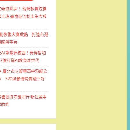
使破浪圓夢！ 龍崎教養院攜
士班 ​臺南運河划出生命尊
運動恢復大賽啟動 打造台灣
護國際平台
批AI筆電進校園！黃偉哲加
.7億打造AI教育新世代
中-臺北市立復興高中飛艇公
 520溫馨傳情實踐三好
民署愛與守護同行 新住民手
學防詐