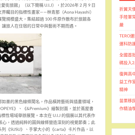
stel 友愛街旅館」（以下簡稱 U.I.J），於2026年 2 月 9 日
折翼天
矚目的指標性畫家——林青那（Aona Hayashi）
手陸軍常
覽規模盛大，集結超過 100 件原作散布於旅館各
嚴
，讓旅人在住宿的日常中與藝術不期而遇。
TERO
運科防
全國首
碼投入2
復興高
益工作室
精神
苗栗移
郁如墨的黑色線條聞名，作品橫跨藝術與插畫領域，
作精油
PEYE》、《&Premium》繪製封面，並於蔦屋書
等日本指標性場域舉辦展覽。本次在 U.I.J 的個展以其代表作
為核心，透過純粹的圓與線條營造深刻的視覺節奏；此
《SUSU》、手掌大小的《carta》卡片作品，以