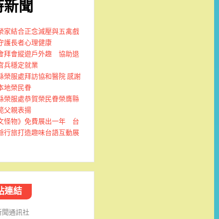
時新聞
榮家結合正念減壓與五禽戲
守護長者心理健康
會拜會縱遊戶外趣 協助退
官兵穩定就業
縣榮服處拜訪協和醫院 感謝
本地榮民眷
縣榮服處恭賀榮民眷榮膺縣
範父親表揚
文怪物》免費展出一年 台
爺行旅打造趣味台語互動展
站連結
新聞通訊社