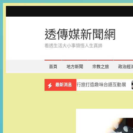
Skip
to
content
透傳媒新聞網
看透生活大小事領悟人生真諦
首頁
地方新聞
宗教之旅
政治經
免費展出一年 台南老爺行旅打造趣味台語互動展
和逸飯
最新消息