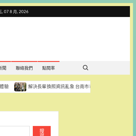
 07 8 月, 2026
Search for:
新聞
聯絡我們
點閱率
解決長輩換照資訊亂象 台南市市議員陳怡珍促每區每月至少辦一場
搜
尋