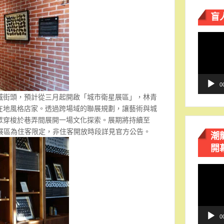
盲
視
訊
播
放
器
0
城街頭，預計從三月起開啟「城市衛星展區」，林青
在地風格店家。透過跨場域的聯展規劃，讓藝術與城
眾穿梭於巷弄間展開一場文化探索。展期將持續至
日，部分展區為住客限定，非住客開放時段詳見官方公告。
潮
開
視
訊
播
放
器
0