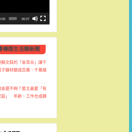
0:00
06:07
睿傳媒生活類新聞
授蘇文鈺的「金耳朵」讓千
電子器材變成百萬、千萬級
租金還不夠？屋主最愛「有
家庭」 年齡、工作也成篩