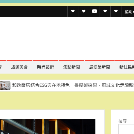
透
透
透
聯
官
星期五,
傳
傳
傳
絡
方
媒
媒
媒
我
LINE
規
線
youtube
們
約
上
記
濟
旅遊美食
時尚藝術
焦點新聞
農漁業新聞
新住民
者
店結合ESG與在地特色 推酪梨採果、府城文化走讀新體驗
名
單
搜尋