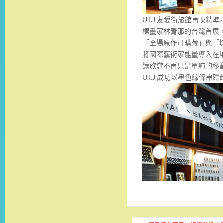
U.I.J 友愛街旅館再
標畫家林青那的台灣首展
「全場原作可購藏」與「
將國際藝術家能量導入在
讓旅遊不再只是單純的移動
U.I.J 成功以墨色線條