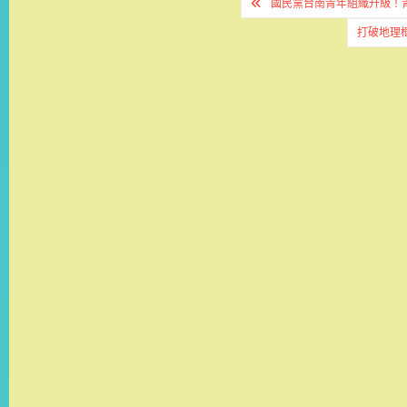
文
國民黨台南青年組織升級！
章
打破地理
導
覽