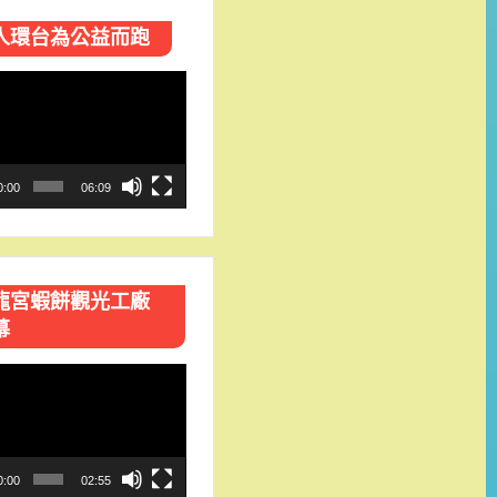
人環台​為公益而跑
0:00
06:09
龍宮蝦餅觀光工廠
幕
0:00
02:55