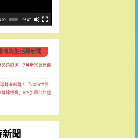
0:00
06:07
睿傳媒生活類新聞
災又遇股災 7月新案買氣倒
全球舞者飆舞！「2026世界
舞錦標賽」8/9引爆台北體
時新聞