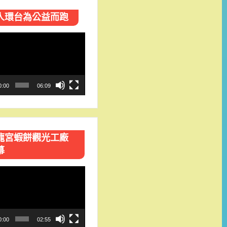
人環台​為公益而跑
0:00
06:09
龍宮蝦餅觀光工廠
幕
0:00
02:55