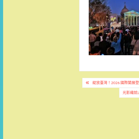
文
綻放臺灣！2026 國際蘭展
章
光影織就
導
覽