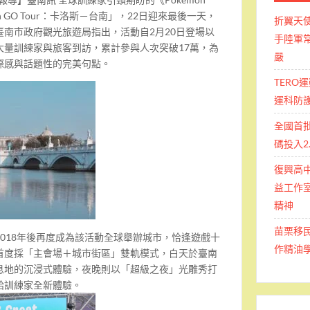
n GO Tour：卡洛斯－台南」，22日迎來最後一天，
折翼天
南市政府觀光旅遊局指出，活動自2月20日登場以
手陸軍常
大量訓練家與旅客到訪，累計參與人次突破17萬，為
嚴
際感與話題性的完美句點。
TERO
運科防
全國首
碼投入2
復興高
益工作室
精神
苗栗移
018年後再度成為該活動全球舉辦城市，恰逢遊戲十
作精油
首度採「主會場＋城市街區」雙軌模式，白天於臺南
息地的沉浸式體驗，夜晚則以「超級之夜」光雕秀打
給訓練家全新體驗。