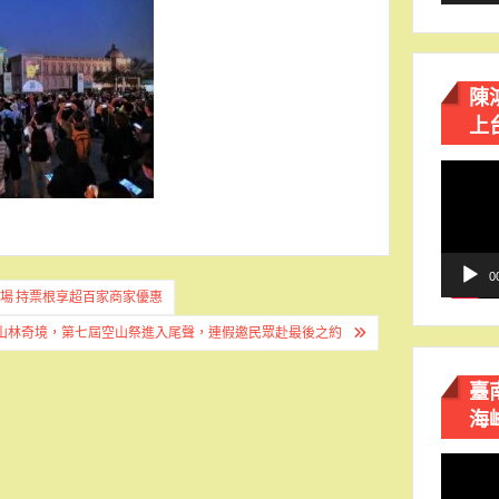
陳
上
視
訊
播
放
器
0
登場 持票根享超百家商家優惠
山林奇境，第七屆空山祭進入尾聲，連假邀民眾赴最後之約
臺
海
視
訊