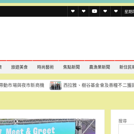
透
透
透
聯
官
星期四,
傳
傳
傳
絡
方
媒
媒
媒
我
LINE
規
線
youtube
們
約
上
記
濟
旅遊美食
時尚藝術
焦點新聞
農漁業新聞
新住民
者
夜市新商機
西拉雅、樹谷基金會及善糧不二獲國家環境教育
名
單
搜尋