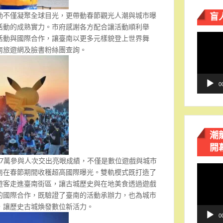
盲
動不僅凝聚全球目光，更帶動春節觀光人潮與城市曝
活動的成熟實力。市府感謝各方配合讓活動順利舉
視
活動與國際合作，讓臺南以更多元樣貌登上世界舞
訊
南旅遊網及臉書粉絲團查詢。
播
放
器
0
潮
開
動以17萬參與人次交出亮眼成績，不僅是數位遊戲與城市
視
南在春節期間收穫超高國際曝光。雙軌模式既打造了
訊
遊客走進臺南街區，讓古城歷史與在地美食透過遊戲
播
的國際合作，既驗證了臺南的活動承辦力，也為城市
放
，讓歷史古城煥發數位新活力。
器
0