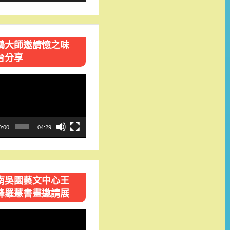
鴻大師邀請憶之味
台分享
0:00
04:29
南吳園藝文中心王
峰羅慧書畫邀請展