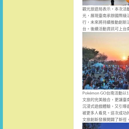
觀光旅遊局表示，本次活
光，展現臺南承辦國際級
行，未來將持續推動創新
台。後續活動資訊可上台
Pokémon GO台南活
文旅的完美融合，更讓臺
沉浸式遊戲體驗，又引導
被更多人看見。這次成功
文旅創新發展開闢了新徑