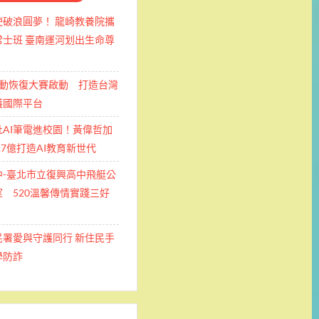
使破浪圓夢！ 龍崎教養院攜
士班 ​臺南運河划出生命尊
運動恢復大賽啟動 打造台灣
護國際平台
批AI筆電進校園！黃偉哲加
.7億打造AI教育新世代
中-臺北市立復興高中飛艇公
 520溫馨傳情實踐三好
民署愛與守護同行 新住民手
學防詐