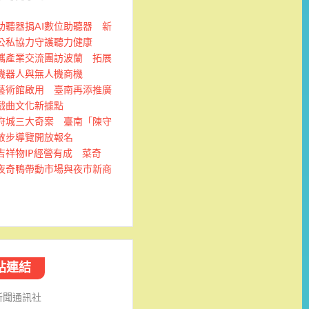
助聽器捐AI數位助聽器 新
公私協力守護聽力健康
攜產業交流團訪波蘭 拓展
機器人與無人機商機
藝術館啟用 臺南再添推廣
戲曲文化新據點
府城三大奇案 臺南「陳守
散步導覽開放報名
吉祥物IP經營有成 菜奇
夜奇鴨帶動市場與夜市新商
站連結
新聞通訊社