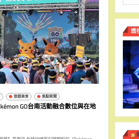
透
濟
旅遊美食
焦點新聞
kémon GO台南活動融合數位與在地
導】臺南訊 全球訓練家引頸期盼的《Pokémon