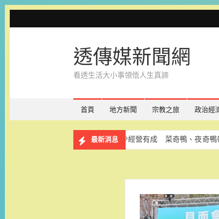
Skip
to
content
透傳媒新聞網
看透生活大小事領悟人生真諦
首頁
地方新聞
宗教之旅
政治經
報名
台南吉祥物IP經營有成 菜奇鴨、夜奇鴨帶動市場與
最新消息