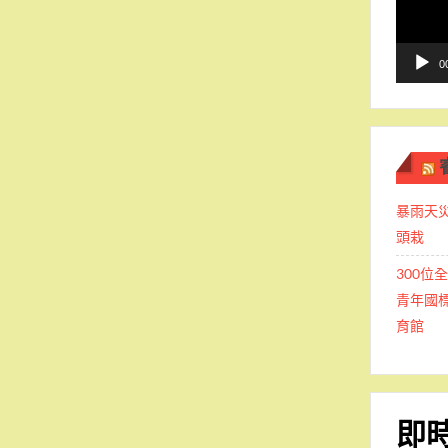
播
放
器
0
暴雨天
頭栽
300位
青年國標
育館
即