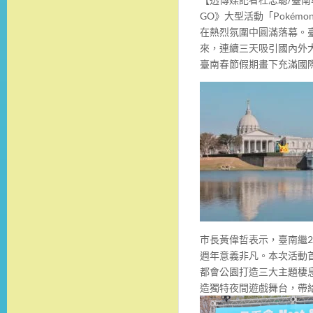
GO》大型活動「Pokémo
在熱烈氛圍中圓滿落幕。臺
來，連續三天吸引國內外
臺南春節假期畫下充滿國
市長黃偉哲表示，臺南繼2
週年意義非凡。本次活動
都會公園打造三大主題棲
造獨特夜間遊戲舞台，帶