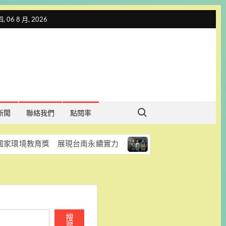
 06 8 月, 2026
Search for:
新聞
聯絡我們
點閱率
獎 展現台南永續實力
台南加速改善雨水下水道 老舊箱
搜
尋