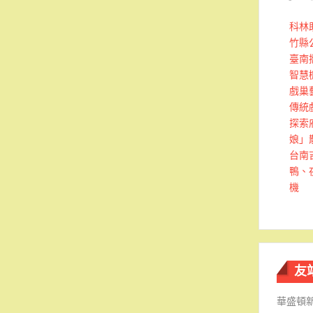
科林
竹縣
臺南
智慧
戲巢
傳統
探索
娘」
台南
鴨、
機
友
華盛頓