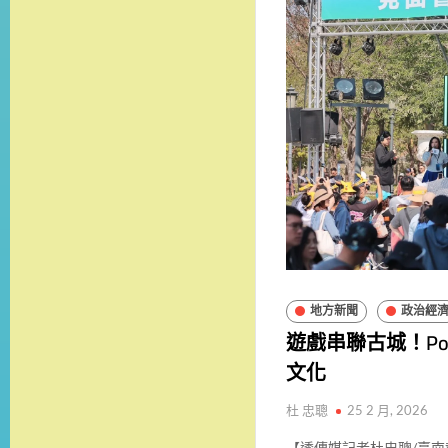
地方新聞
政治經
遊戲串聯古城！Po
文化
杜 忠聰
25 2 月, 2026
【透傳媒記者杜忠聰/臺南報