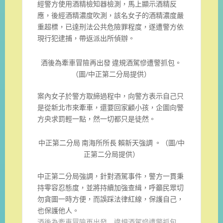
經警方使用酒精檢知器檢測，馬上顯示酒精反
應，後經酒精濃度吹測，該名女子的酒精濃度嚴
重超標，已達刑法公共危險罪程度，遂遭警方依
現行犯逮捕，帶返派出所偵辦。
酒後為牽車冒險再出發 違規酒駕慘遭警抓包。
（圖/中正第二分局提供）
案內女子於警方取締過程中，向警方表示自己只
是從新北市來牽車，還要回家顧小孩，企圖向警
方央求罰輕一點，然一切都只是徒然。
中正第二分局 南海所所長 賴新天強調 。（圖/中
正第二分局提供）
中正第二分局強調，針對酒駕事件，警方一貫秉
持零容忍態度，並將持續加強查緝，呼籲民眾切
勿貪圖一時方便，而誤踩法律紅線，保護自己，
也保護他人。
酒後為牽車冒險再出發 違規酒駕慘遭警抓包