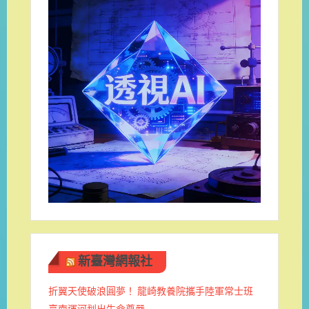
新臺灣網報社
折翼天使破浪圓夢！ 龍崎教養院攜手陸軍常士班 ​
臺南運河划出生命尊嚴