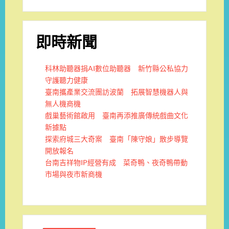
即時新聞
科林助聽器捐AI數位助聽器 新竹縣公私協力
守護聽力健康
臺南攜產業交流團訪波蘭 拓展智慧機器人與
無人機商機
戲巢藝術館啟用 臺南再添推廣傳統戲曲文化
新據點
探索府城三大奇案 臺南「陳守娘」散步導覽
開放報名
台南吉祥物IP經營有成 菜奇鴨、夜奇鴨帶動
市場與夜市新商機