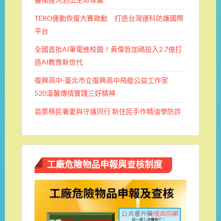
TERO運動恢復大賽啟動 打造台灣運科防護國際
平台
全國首批AI筆電進校園！黃偉哲加碼投入2.7億打
造AI教育新世代
復興高中-臺北市立復興高中飛艇公益工作室
520溫馨傳情實踐三好精神
苗栗移民署愛與守護同行 新住民手作精油學防詐
工廠危險物品申報與查核制度