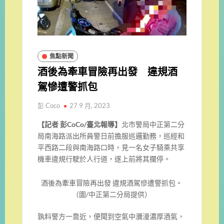
焦點新聞
酒後為牽車冒險再出發 違規酒
駕慘遭警抓包
彭 Coco
27 9 月, 2023
【記者 彭CoCo/臺北報導】
北市警局中正第二分
局南海路派出所員警日前擔服巡邏勤務，巡經和
平西路二段與南海路口時，見一名女子騎乘共享
機車違規行駛於人行道，遂上前將其攔停。
酒後為牽車冒險再出發 違規酒駕慘遭警抓包。
（圖/中正第二分局提供）
孰料警方一靠近，便聞到空氣中瀰漫濃厚酒氣，