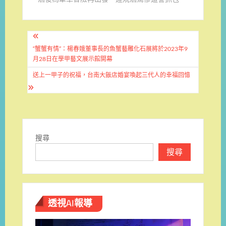
文
章
“蟹蟹有情”：楊春娥董事長的魚蟹藝雕化石展將於2023年9
月28日在學甲藝文展示館開幕
導
送上一甲子的祝福，台南大飯店婚宴喚起三代人的幸福回憶
覽
搜尋
搜尋
透視AI報導