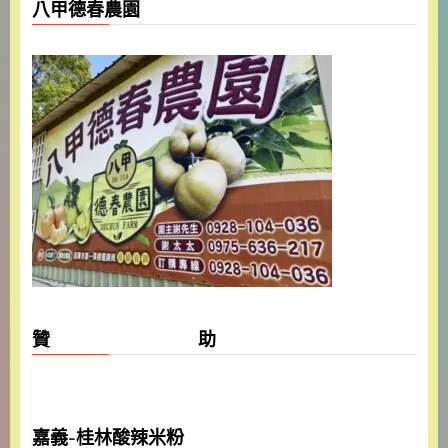
八甲德春農園
贊 助
嘉義-桂林酸辣米粉