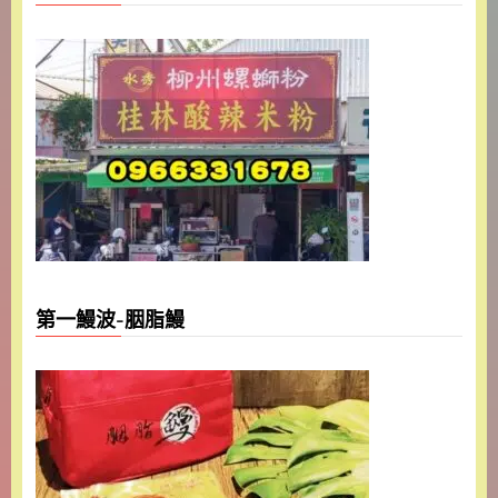
第一鰻波-胭脂鰻