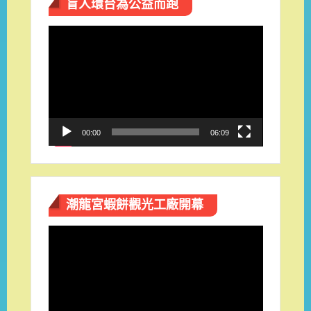
盲人環台​為公益而跑
視
訊
播
放
器
00:00
06:09
潮龍宮蝦餅觀光工廠開幕
視
訊
播
放
器