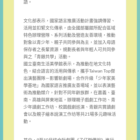
語。
文化部表示，國家語言推廣活動計畫強調傳習、
活用並扣緊文化傳承
，由全國部屬館所配合區域
特色辦理營隊、系列活動及營造友善環境
，推動
對象以青少年、親子共同參與為主，並加入母語
保存者之長輩
資源，規劃長者與年輕人可共同參
與之「青銀共學」活動。
國立臺南生活美學館表示，為推動在地文化特
色，結合語言的活用與
傳承，攜手Taiwan Top傑
出演藝團隊－影響新劇場，合作升級「少年家美
學基地」為
國家語言推廣友善場域，並以表演藝
術為推動媒介，針對不同年齡族
群，在嘉義、臺
南、高雄與屏東地區，辦理親子戲劇工作坊、
青
少年讀劇工作坊、校園戲劇巡演、青銀共賞讀劇
會以及親子繪本說
演工作坊等共21場多元趣味活
動。
其中，9至10月結合阮劇團《子仔樹傳說》進行