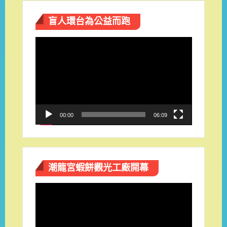
盲人環台​為公益而跑
視
訊
播
放
器
00:00
06:09
潮龍宮蝦餅觀光工廠開幕
視
訊
播
放