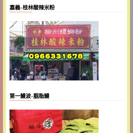
嘉義-桂林酸辣米粉
第一鰻波-胭脂鰻