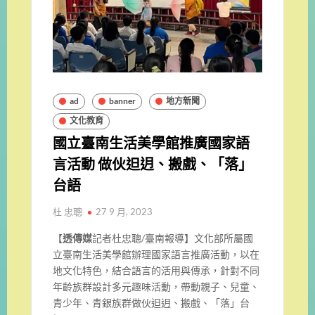
ad
banner
地方新聞
文化教育
國立臺南生活美學館推廣國家語
言活動 做伙𨑨迌、搬戲、「落」
台語
杜 忠聰
27 9 月, 2023
【
透傳媒
記者杜忠聰/臺南報導】文化部所屬國
立臺南生活美學館辦理國家語言推廣活動，以在
地文化
特色，結合語言的活用與傳承，針對不同
年齡族群設計多元趣味活動
，帶動親子、兒童、
青少年、青銀族群做伙𨑨迌、搬戲、「落」
台