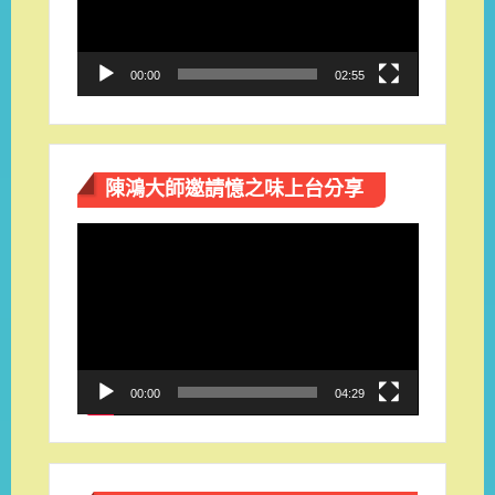
器
00:00
02:55
陳鴻大師邀請憶之味上台分享
視
訊
播
放
器
00:00
04:29