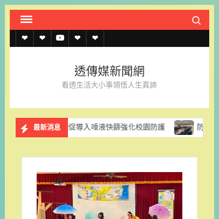
Skip
Search fo
to
content
透
透
透
聯
官
傳
傳
傳
絡
方
透傳媒新聞網
媒
媒
媒
我
LINE
看透生活大小事領悟人生真諦
規
線
youtube
們
約
上
國民黨團促導入唾液快篩強化校園防護
防範颱風停電風險 
最新消息
記
者
名
單