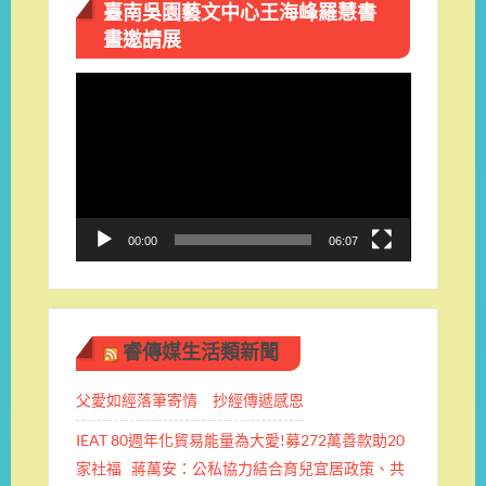
臺南吳園藝文中心王海峰羅慧書
畫邀請展
視
訊
播
放
器
00:00
06:07
睿傳媒生活類新聞
父愛如經落筆寄情 抄經傳遞感恩
IEAT 80週年化貿易能量為大愛!募272萬善款助20
家社福 蔣萬安：公私協力結合育兒宜居政策、共