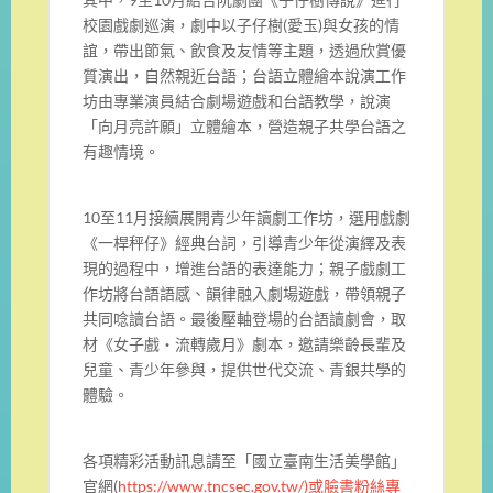
校園戲劇巡演，劇
中以子仔樹(愛玉)與女孩的情
誼，帶出節氣、飲食及友情等主題，
透過欣賞優
質演出，自然親近台語；台語立體繪本說演工作
坊由專業
演員結合劇場遊戲和台語教學，說演
「向月亮許願」立體繪本，
營造親子共學台語之
有趣情境。
10至11月接續展開青少年讀劇工作坊，選用戲劇
《一桿秤仔》經
典台詞，引導青少年從演繹及表
現的過程中，增進台語的表達能力；
親子戲劇工
作坊將台語語感、韻律融入劇場遊戲，
帶領親子
共同唸讀台語。最後壓軸登場的台語讀劇會，取
材《
女子戲‧流轉歲月》劇本，邀請樂齡長輩及
兒童、青少年參與，
提供世代交流、青銀共學的
體驗。
各項精彩活動訊息請至「國立臺南生活美學館」
官網(
https:
//www.tncsec.gov.tw/)或臉書粉絲專