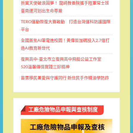
折翼天使破浪圓夢！ 龍崎教養院攜手陸軍常士班 ​
臺南運河划出生命尊嚴
TERO運動恢復大賽啟動 打造台灣運科防護國際
平台
全國首批AI筆電進校園！黃偉哲加碼投入2.7億打
造AI教育新世代
復興高中-臺北市立復興高中飛艇公益工作室
520溫馨傳情實踐三好精神
苗栗移民署愛與守護同行 新住民手作精油學防詐
工廠危險物品申報與查核制度