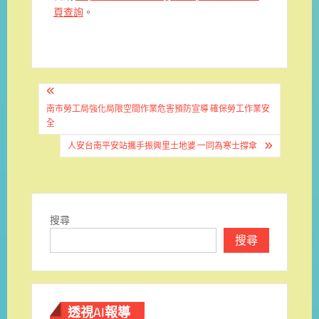
頁查詢
。
文
章
南市勞工局強化局限空間作業危害預防宣導 確保勞工作業安
全
導
人安台南平安站攜手振興里土地婆 一同為寒士撐傘
覽
搜尋
搜尋
透視AI報導