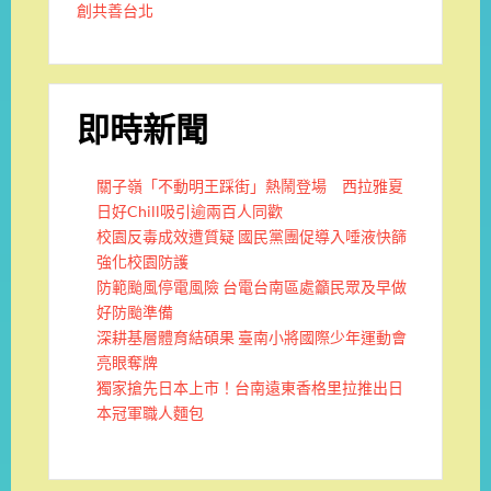
創共善台北
即時新聞
關子嶺「不動明王踩街」熱鬧登場 西拉雅夏
日好Chill吸引逾兩百人同歡
校園反毒成效遭質疑 國民黨團促導入唾液快篩
強化校園防護
防範颱風停電風險 台電台南區處籲民眾及早做
好防颱準備
深耕基層體育結碩果 臺南小將國際少年運動會
亮眼奪牌
獨家搶先日本上市！台南遠東香格里拉推出日
本冠軍職人麵包