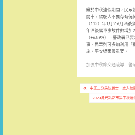
鑑於中秋連假期間，民眾
開車，駕駛人不要存有僥
（112）年1月至6月酒
年酒後駕車事故件數增加21
（+6.89%）。警政署
事，民眾則可多加利用「
施，平安返家最重要。
加強中秋節交通疏導 警
文
中正二分局波麗士 進入校
章
2023漁光點點市集中秋
導
覽