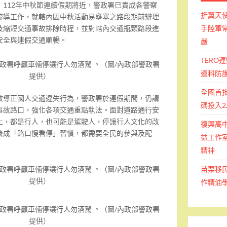
】
112年中秋節連續假期將近，警政署已責成各警察
折翼天
疏導工作，就轄內因中秋活動易壅塞之路段期前辦理
手陸軍常
及縮短交通事故排除時程，並對轄內交通瓶頸路段進
安全與連假交通順暢。
嚴
TERO
政署呼籲車輛停讓行人勿酒駕 。（圖/內政部警政署
運科防
提供）
全國首
效導正國人交通違失行為，警政署於連假期間，仍請
碼投入2
事故路口，強化各項交通重點執法。面對道路通行安
上，都是行人，也可能是駕駛人，停讓行人文化的改
復興高
養成「路口慢看停」習慣，都需要全民的參與及配
益工作室
精神
苗栗移
政署呼籲車輛停讓行人勿酒駕 。（圖/內政部警政署
提供）
作精油
政署呼籲車輛停讓行人勿酒駕 。（圖/內政部警政署
提供）