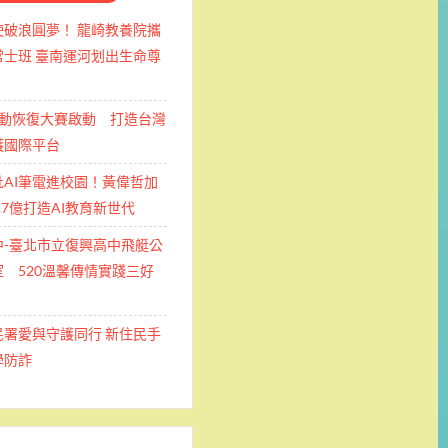
使破浪圓夢！ 龍崎教養院攜
士班 ​臺南運河划出生命尊
運動恢復大賽啟動 打造台灣
護國際平台
批AI筆電進校園！黃偉哲加
.7億打造AI教育新世代
中-臺北市立復興高中飛艇公
 520溫馨傳情實踐三好
民署愛與守護同行 新住民手
學防詐