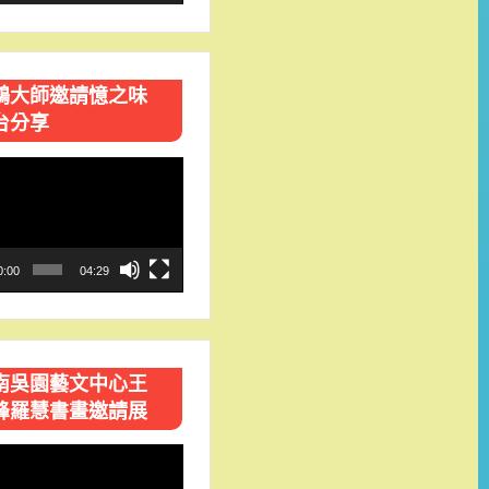
鴻大師邀請憶之味
台分享
0:00
04:29
南吳園藝文中心王
峰羅慧書畫邀請展