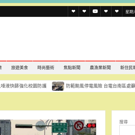
透
透
透
聯
官
星期六,
傳
傳
傳
絡
方
媒
媒
媒
我
LINE
規
線
youtube
們
約
上
記
濟
旅遊美食
時尚藝術
焦點新聞
農漁業新聞
新住民
者
化校園防護
防範颱風停電風險 台電台南區處籲民眾及早做
名
單
搜尋