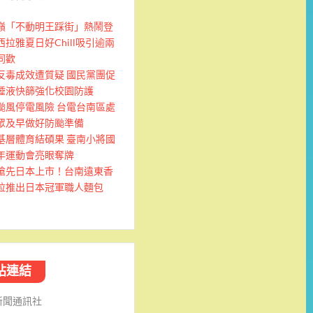
嶺「不動明王踩街」熱鬧登
西拉雅夏日好Chill吸引逾兩
同歡
反毒成效遭質疑 國民黨團促
唾液快篩強化校園防護
颱風停電風險 台電台南區處
眾及早做好防颱準備
基層體育結碩果 臺南小將國
年運動會亮眼奪牌
搶先日本上市！台南遠東香
拉推出日本冠軍職人麵包
站連結
新聞通訊社