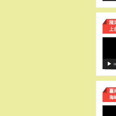
陳
上
視
訊
播
放
器
0
臺
海
視
訊