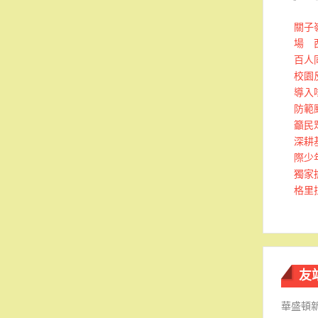
關子
場 
百人
校園
導入
防範
籲民
深耕
際少
獨家
格里
友
華盛頓