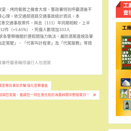
工
飲宴、烤肉餐敘之機會大增，警政署特別呼籲酒後不
查
倖心理，依交通部道路交通事故統計資訊，本
後駕車交通事故案件，與去（111）年同期相較，上半
2件（+5.65%），死傷人數增加333人
已要求各警察機關於連假間強力執法，嚴防酒駕違規及肇
指定駕駛」、「代客叫計程車」及「代駕服務」等措
政署呼籲車輛停讓行人勿酒駕
園宣導反毒反詐騙 強化宣導量能
連假與您見面，邀請您一同在漁光島的海風林間中野餐賞月！