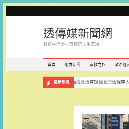
Skip
to
content
透傳媒新聞網
看透生活大小事領悟人生真諦
首頁
地方新聞
宗教之旅
政治經
百人同歡
校園反毒成效遭質疑 國民黨團促導入唾液快篩強
最新消息