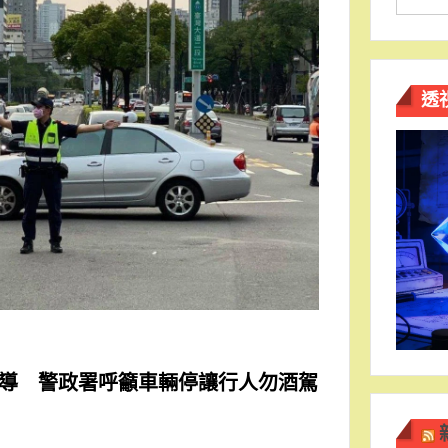
透
導 警政署呼籲車輛停讓行人勿酒駕