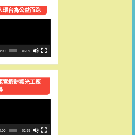
人環台​為公益而跑
0:00
06:09
龍宮蝦餅觀光工廠
幕
0:00
02:55