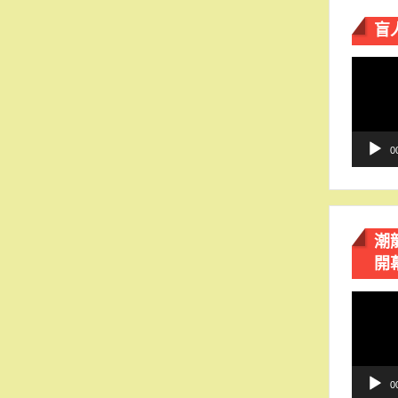
盲
視
訊
播
放
器
0
潮
開
視
訊
播
放
器
0