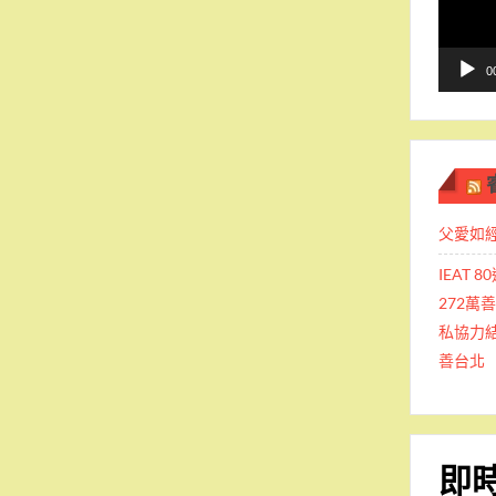
播
放
器
0
父愛如
IEAT
272萬
私協力
善台北
即