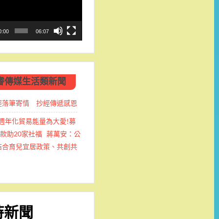
0:00
06:07
睿傳媒生活類新聞
經落筆寄情 抄經傳遞感恩
 80週年化貿易能量為大愛!募
善款助20家社福 蔣萬安：公
結合育兒宜居政策、共創共
時新聞