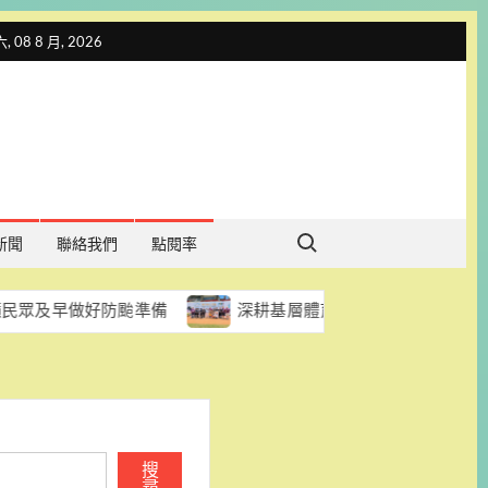
 08 8 月, 2026
Search for:
新聞
聯絡我們
點閱率
好防颱準備
深耕基層體育結碩果 臺南小將國際少年運動會
搜
尋