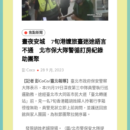
焦點新聞
晝夜安城 7旬港嬤旅臺迷途語言
不通 北市保大隊警循訂房紀錄
助團聚
彭 Coco
28 9 月, 2023
【記者 彭CoCo/臺北報導】
臺北市政府保安警察
大隊表示，本(9)月19日深夜第三中隊員警執行巡
邏勤務，途經臺北市大同區市民大道「臺北轉運
站」前，見一名7旬香港籍胡姓婦人拎著行李箱
徬徨無助，員警見狀立即上前詢問，並護送回旅
館與家人團圓，為秋節團聚拉開序幕。
發現胡姓老婦現場。（圖/北市警保安大隊提