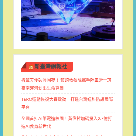
新臺灣網報社
折翼天使破浪圓夢！ 龍崎教養院攜手陸軍常士班 ​
臺南運河划出生命尊嚴
TERO運動恢復大賽啟動 打造台灣運科防護國際
平台
全國首批AI筆電進校園！黃偉哲加碼投入2.7億打
造AI教育新世代