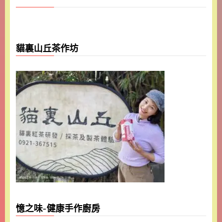
貓裏山丘茶作坊
憶之味-健康手作廚房