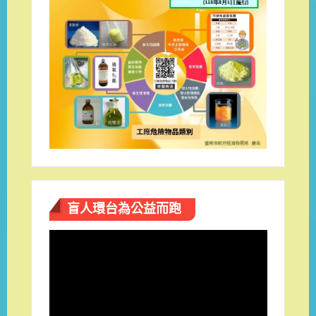
盲人環台​為公益而跑
視
訊
播
放
器