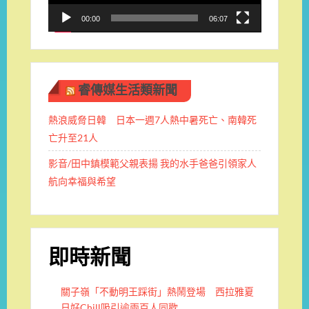
00:00
06:07
睿傳媒生活類新聞
熱浪威脅日韓 日本一週7人熱中暑死亡、南韓死
亡升至21人
影音/田中鎮模範父親表揚 我的水手爸爸引領家人
航向幸福與希望
即時新聞
關子嶺「不動明王踩街」熱鬧登場 西拉雅夏
日好Chill吸引逾兩百人同歡