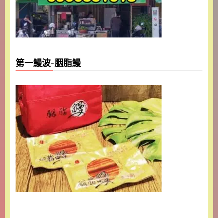
第一鰻波-胭脂鰻