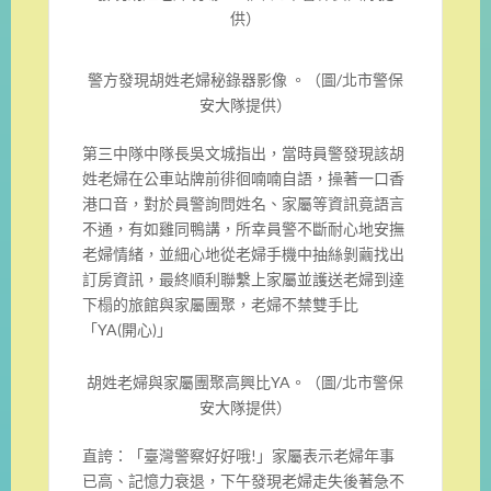
供）
警方發現胡姓老婦秘錄器影像 。（圖/北市警保
安大隊提供）
第三中隊中隊長吳文城指出，當時員警發現該胡
姓老婦在公車站牌前徘徊喃喃自語，操著一口香
港口音，對於員警詢問姓名、家屬等資訊竟語言
不通，有如雞同鴨講，所幸員警不斷耐心地安撫
老婦情緒，並細心地從老婦手機中抽絲剝繭找出
訂房資訊，最終順利聯繫上家屬並護送老婦到達
下榻的旅館與家屬團聚，老婦不禁雙手比
「YA(開心)」
胡姓老婦與家屬團聚高興比YA。（圖/北市警保
安大隊提供）
直誇：「臺灣警察好好哦!」家屬表示老婦年事
已高、記憶力衰退，下午發現老婦走失後著急不