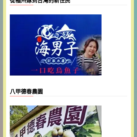
從福州嫁到台灣的新住民
八甲德春農園