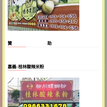
贊 助
嘉義-桂林酸辣米粉