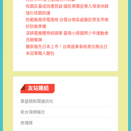
校園反毒成效遭質疑 國民黨團促導入唾液快篩
強化校園防護
防範颱風停電風險 台電台南區處籲民眾及早做
好防颱準備
深耕基層體育結碩果 臺南小將國際少年運動會
亮眼奪牌
獨家搶先日本上市！台南遠東香格里拉推出日
本冠軍職人麵包
友站連結
華盛頓新聞通訊社
新台灣網報社
商傳媒