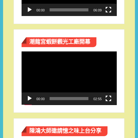
00:00
06:09
潮龍宮蝦餅觀光工廠開幕
視
訊
播
放
器
00:00
02:55
陳鴻大師邀請憶之味上台分享