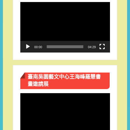
視
訊
播
放
器
00:00
04:29
臺南吳園藝文中心王海峰羅慧書
畫邀請展
視
訊
播
放
器