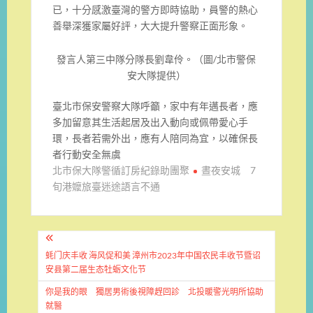
已，十分感激臺灣的警方即時協助，員警的熱心
善舉深獲家屬好評，大大提升警察正面形象。
發言人第三中隊分隊長劉韋伶。（圖/北市警保
安大隊提供）
臺北市保安警察大隊呼籲，家中有年邁長者，應
多加留意其生活起居及出入動向或佩帶愛心手
環，長者若需外出，應有人陪同為宜，以確保長
者行動安全無虞
北市保大隊警循訂房紀錄助團聚
晝夜安城 7
旬港嬤旅臺迷途語言不通
文
章
蚝门庆丰收 海风促和美 漳州市2023年中国农民丰收节暨诏
安县第二届生态牡蛎文化节
導
你是我的眼 獨居男術後視障趕回診 北投暖警光明所協助
覽
就醫