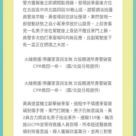
警方獲報後立即調閱監視器，發現該車最後方位
在北投區中央北路四段30巷山區，趕緊調派巡邏
員警吳宗翰、黃俊瑋前往該址搜尋，果然發現一
部發動狀態之自小客車停放於山路旁，上前查看
見一名男子坐在駕駛座上昏迷不醒且車門上鎖，
員警多次拍打車窗喊叫均無反應，且副駕駛座下
有一盆正在燃燒之木炭。
火線救援/男離家音訊全無 北投關渡所勇警破窗
CPR救回一命。（圖/北投分局提供）
火線救援/男離家音訊全無 北投關渡所勇警破窗
CPR救回一命。（圖/北投分局提供）
黃員遂當機立斷擊破車窗，過程中不慎遭車窗玻
璃割傷手臂，車門打開後，男子仍無意識吳、黃
2員合力將該名男子抬出車外、通報119後，輪流
施以CPR並等待救護人員到場，所幸經送醫搶救
順利恢復意識，婦人獲報欣喜萬分，並再三對警