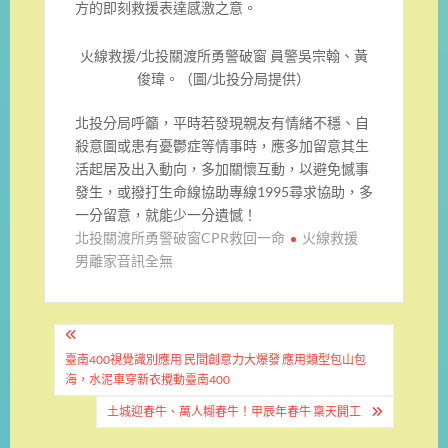
方的即刻救援表達感激之意。
火線救援/北投關渡所勇警破窗 員警吳宗翰、黃
俊瑋。（圖/北投分局提供）
北投分局呼籲，平時若發現親友有情緒不穩、自
殺意圖或患有憂鬱症等情事時，應多加留意其生
活起居及出入動向，多加關懷互動，以避免憾事
發生，或撥打生命線協助專線1995尋求協助，多
一分留意，就能少一分遺憾！
北投關渡所勇警破窗CPR救回一命
火線救援
男離家音訊全無
文
章
臺南400視覺識別應用 民間創意力大爆發 應用類型包山包
海，水泥車穿新衣攪動臺南400
導
土城迎春牛、萬人糊春牛！甲辰年春牛 稟天開工
覽