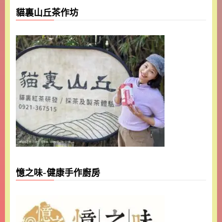
貓裏山丘茶作坊
憶之味-健康手作廚房