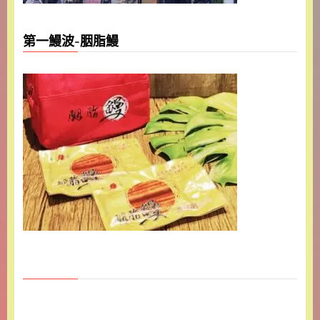
第一鰻波-胭脂鰻