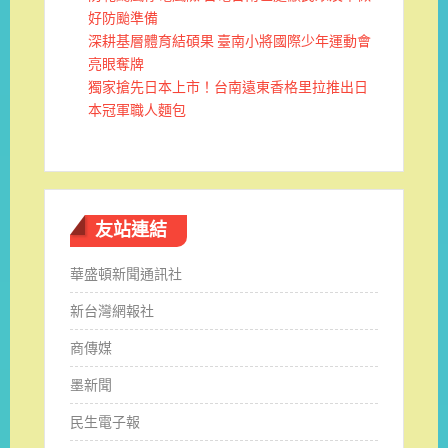
好防颱準備
深耕基層體育結碩果 臺南小將國際少年運動會
亮眼奪牌
獨家搶先日本上市！台南遠東香格里拉推出日
本冠軍職人麵包
友站連結
華盛頓新聞通訊社
新台灣網報社
商傳媒
墨新聞
民生電子報