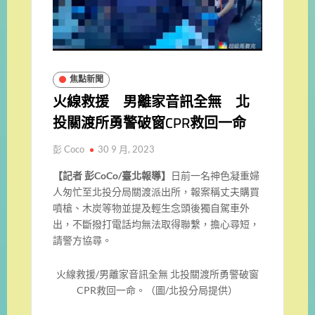
焦點新聞
火線救援 男離家音訊全無 北
投關渡所勇警破窗CPR救回一命
彭 Coco
30 9 月, 2023
【記者 彭CoCo/臺北報導】
日前一名神色凝重婦
人匆忙至北投分局關渡派出所，報案稱丈夫購買
噴槍、木炭等物並提及輕生念頭後獨自駕車外
出，不斷撥打電話均無法取得聯繫，擔心尋短，
請警方協尋。
火線救援/男離家音訊全無 北投關渡所勇警破窗
CPR救回一命。（圖/北投分局提供）