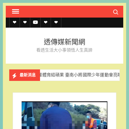
Skip
Search fo
to
content
透
透
透
聯
官
傳
傳
傳
絡
方
透傳媒新聞網
媒
媒
媒
我
LINE
看透生活大小事領悟人生真諦
規
線
youtube
們
約
上
深耕基層體育結碩果 臺南小將國際少年運動會亮眼奪牌
獨
最新消息
記
者
名
單