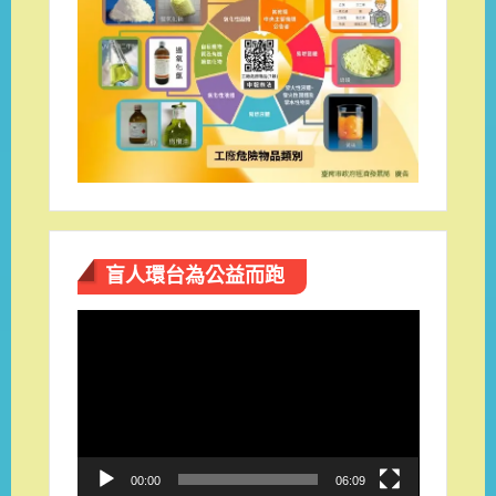
盲人環台​為公益而跑
視
訊
播
放
器
00:00
06:09