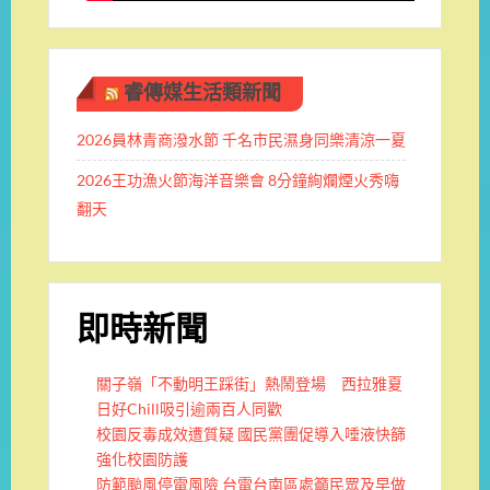
睿傳媒生活類新聞
2026員林青商潑水節 千名市民濕身同樂清涼一夏
2026王功漁火節海洋音樂會 8分鐘絢爛煙火秀嗨
翻天
即時新聞
關子嶺「不動明王踩街」熱鬧登場 西拉雅夏
日好Chill吸引逾兩百人同歡
校園反毒成效遭質疑 國民黨團促導入唾液快篩
強化校園防護
防範颱風停電風險 台電台南區處籲民眾及早做