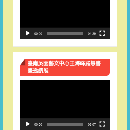
播
放
器
00:00
04:29
臺南吳園藝文中心王海峰羅慧書
畫邀請展
視
訊
播
放
器
00:00
06:07