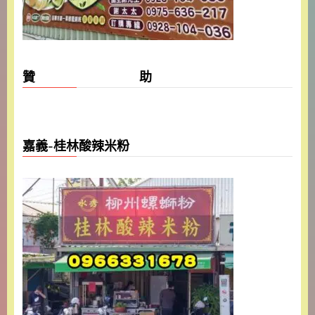
贊 助
嘉義-桂林酸辣米粉