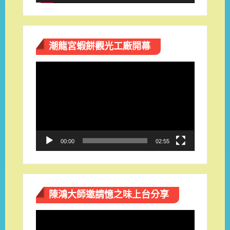
潮龍宮蝦餅觀光工廠開幕
視
訊
播
放
器
00:00
02:55
陳鴻大師邀請憶之味上台分享
視
訊