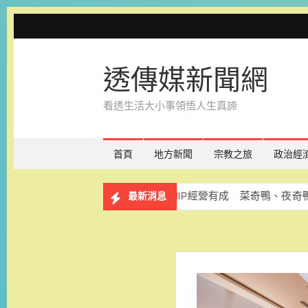
Skip
to
content
透傳媒新聞網
看透生活大小事領悟人生真諦
首頁
地方新聞
宗教之旅
政治經
報名
台南吉祥物IP經營有成 菜奇鴨、夜奇鴨帶動市場與
最新消息