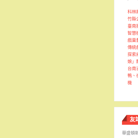
科林
竹縣
臺南
智慧
戲巢
傳統
探索
娘」
台南
鴨、
機
友
華盛頓