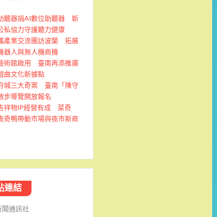
助聽器捐AI數位助聽器 新
公私協力守護聽力健康
攜產業交流團訪波蘭 拓展
機器人與無人機商機
藝術館啟用 臺南再添推廣
戲曲文化新據點
府城三大奇案 臺南「陳守
散步導覽開放報名
吉祥物IP經營有成 菜奇
夜奇鴨帶動市場與夜市新商
站連結
新聞通訊社