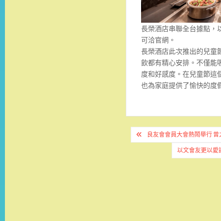
長榮酒店串聯全台據點，
可洽官網。
長榮酒店此次推出的兒童
飲都有精心安排。不僅能
度和好感度。在兒童節這
也為家庭提供了愉快的度
文
良友會會員大會熱鬧舉行 
章
以文會友更以愛
導
覽