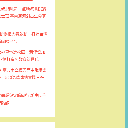
使破浪圓夢！ 龍崎教養院攜
士班 ​臺南運河划出生命尊
運動恢復大賽啟動 打造台灣
護國際平台
批AI筆電進校園！黃偉哲加
.7億打造AI教育新世代
中-臺北市立復興高中飛艇公
 520溫馨傳情實踐三好
民署愛與守護同行 新住民手
學防詐