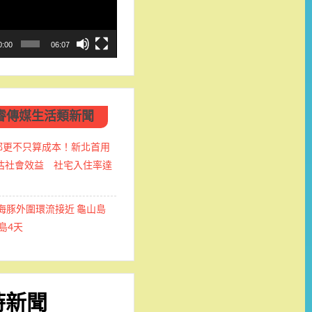
0:00
06:07
睿傳媒生活類新聞
都更不只算成本！新北首用
評估社會效益 社宅入住率達
海豚外圍環流接近 龜山島
封島4天
時新聞