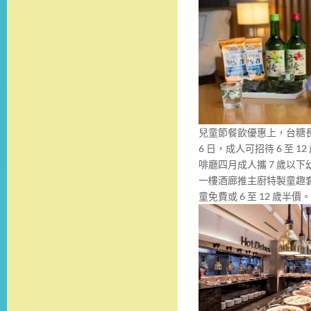
兒童節餐飲優惠上，台糖長
6 日，成人可招待 6 至
啡廳四月成人攜 7 歲以下
一樓酒廊推主廚特製童趣套餐，
童免費或 6 至 12 歲半價。