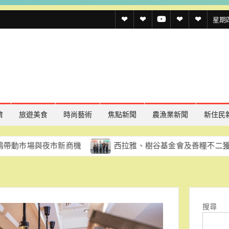
透
透
透
聯
官
星期四,
傳
傳
傳
絡
方
媒
媒
媒
我
LINE
規
線
youtube
們
約
上
記
濟
旅遊美食
時尚藝術
焦點新聞
農漁業新聞
新住民
者
夜市新商機
西拉雅、樹谷基金會及善糧不二獲國家環境教
名
單
搜尋