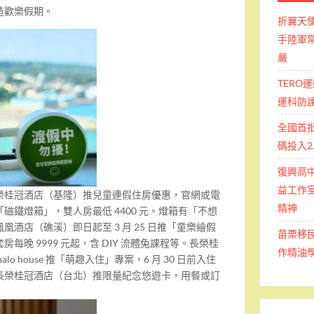
造歡樂假期。
折翼天
手陸軍常
嚴
TERO
運科防
全國首
碼投入2
復興高
益工作室
榮桂冠酒店（基隆）推兒童連假住房優惠，官網或電
精神
磁鐵燈箱」，雙人房最低 4400 元。燈箱有「不想
酒店（礁溪）即日起至 3 月 25 日推「童樂繪假
苗栗移
每晚 9999 元起，含 DIY 流體兔課程等。長榮桂
作精油
o house 推「萌趣入住」專案，6 月 30 日前入住
長榮桂冠酒店（台北）推限量紀念悠遊卡，用餐或訂