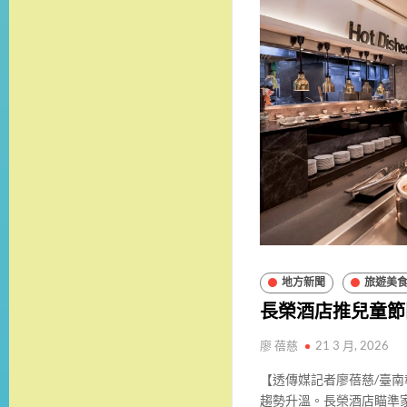
地方新聞
旅遊美
長榮酒店推兒童節
廖 蓓慈
21 3 月, 2026
【透傳媒記者廖蓓慈/臺
趨勢升溫。長榮酒店瞄準