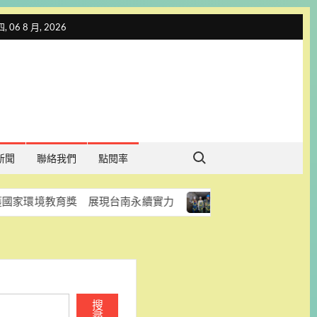
 06 8 月, 2026
Search for:
新聞
聯絡我們
點閱率
育獎 展現台南永續實力
台南加速改善雨水下水道 老舊箱
搜
尋