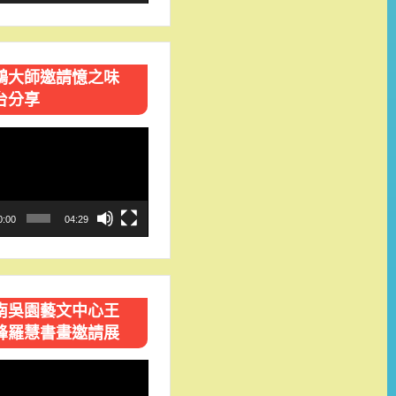
鴻大師邀請憶之味
台分享
0:00
04:29
南吳園藝文中心王
峰羅慧書畫邀請展