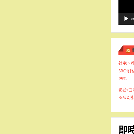
播
放
器
0
社宅、
SROI
95%
影音/白
8/6起
即