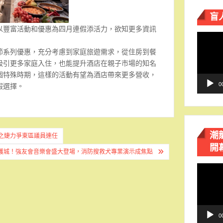
盲
以豐富活動和優惠為四月連假添活力，欲知更多資訊
視
訊
節系列優惠，充分考慮到家庭旅遊需求，從住房到餐
播
吸引更多家庭入住，也能提升酒店在親子市場的知名
放
個特殊時期，這樣的活動有望為酒店帶來更多營收，
器
0
假選擇。
潮
曾之婕力爭東區議員連任
開
護城！強友會音樂會盛大登場，消防搜救犬專業演示成焦點
視
訊
播
放
器
0