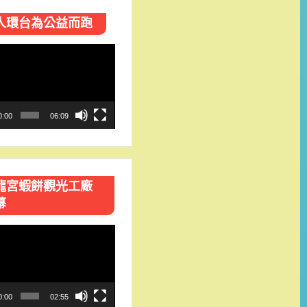
人環台​為公益而跑
0:00
06:09
龍宮蝦餅觀光工廠
幕
0:00
02:55