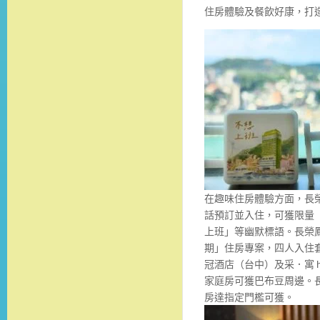
住房體驗及餐飲好康，打
在趣味住房體驗方面，長
話預訂並入住，可獲限量「
上班」等幽默標語。長榮鳳凰
期」住房專案，四人入住套房
冠酒店（台中）及采．寓 hal
家庭房可獲巴布豆周邊。
房達指定門檻可獲。