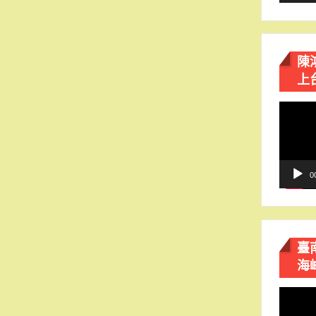
陳
上
視
訊
播
放
器
0
臺
海
視
訊