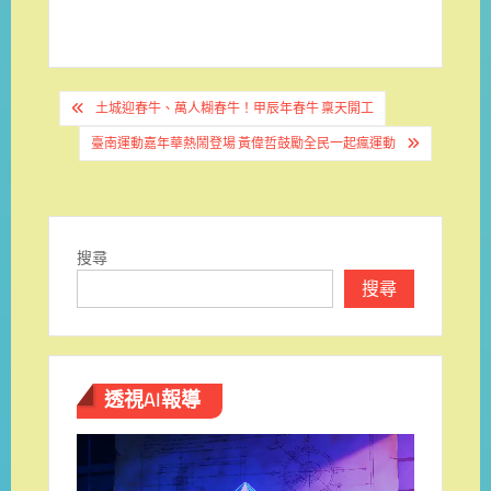
文
土城迎春牛、萬人糊春牛！甲辰年春牛 稟天開工
章
臺南運動嘉年華熱鬧登場 黃偉哲鼓勵全民一起瘋運動
導
覽
搜尋
搜尋
透視AI報導