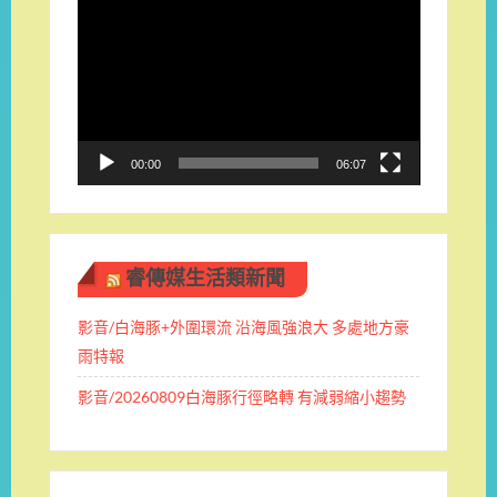
視
訊
播
放
器
00:00
06:07
睿傳媒生活類新聞
影音/白海豚+外圍環流 沿海風強浪大 多處地方豪
雨特報
影音/20260809白海豚行徑略轉 有減弱縮小趨勢