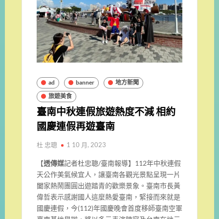
ad
banner
地方新聞
旅遊美食
臺南中秋連假旅遊熱度不減 相約
國慶連假再遊臺南
杜 忠聰
1 10 月, 2023
【
透傳媒
記者杜忠聰/臺南報導】112年中秋連假
天公作美氣候宜人，讓臺南各觀光景點呈現一片
闔家熱鬧團圓出遊踏青的歡樂景象。臺南市長黃
偉哲表示感謝國人這麼熱愛臺南，緊接而來就是
國慶連假，今(112)年國慶晚會首度移師臺南空軍