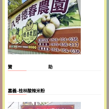
贊 助
嘉義-桂林酸辣米粉