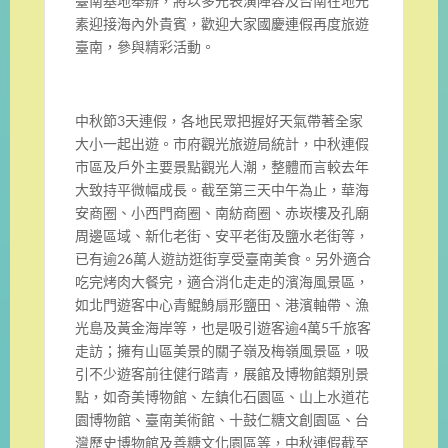
臺南基地舉辦，將以多元表演陣容及台南在地元
素迎接海內外貴賓，歡迎大家國慶連假再度旅遊
臺南，參與精彩活動。
中秋節3天連假，各地民眾把握好天氣帶著全家
大小一起出遊。市府觀光旅遊局統計，中秋連假
市區及戶外主要景點觀光人潮，整體而言較去年
大致持平微幅成長。截至第三天中午為止，華海
安商圈、小西門商圈、南紡商圈、赤崁樓及孔廟
周邊區域、新化老街、安平老街及鹽水老街等，
已有逾26萬人遊訪逛街享受臺南美食。另外適合
吃完烤肉大餐完，適合消化走走的濱海風景區，
如北門遊客中心青鯤鯓扇形鹽田、港濱軸帶、漁
光島及黃金海岸等，也是吸引遊客逾4萬5千旅客
走訪；擁有山區美景的關子嶺及梅嶺風景區，吸
引不少遊客前往健行踏青，展館及博物館類別景
點，如奇美博物館、左鎮化石園區、山上水道花
園博物館、臺南美術館、十鼓仁糖文創園區、台
灣歷史博物館及善糖文化園區等，中秋連假截至