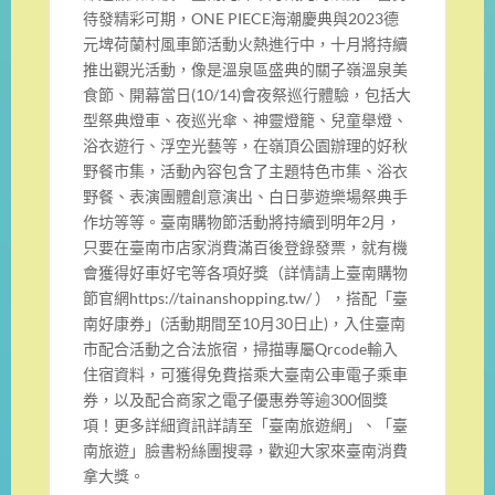
待發精彩可期，ONE PIECE海潮慶典與2023德
元埤荷蘭村風車節活動火熱進行中，十月將持續
推出觀光活動，像是溫泉區盛典的關子嶺溫泉美
食節、開幕當日(10/14)會夜祭巡行體驗，包括大
型祭典燈車、夜巡光傘、神靈燈籠、兒童舉燈、
浴衣遊行、浮空光藝等，在嶺頂公園辦理的好秋
野餐市集，活動內容包含了主題特色市集、浴衣
野餐、表演團體創意演出、白日夢遊樂場祭典手
作坊等等。臺南購物節活動將持續到明年2月，
只要在臺南市店家消費滿百後登錄發票，就有機
會獲得好車好宅等各項好獎（詳情請上臺南購物
節官網https://tainanshopping.tw/ ），搭配「臺
南好康券」(活動期間至10月30日止)，入住臺南
市配合活動之合法旅宿，掃描專屬Qrcode輸入
住宿資料，可獲得免費搭乘大臺南公車電子乘車
券，以及配合商家之電子優惠券等逾300個獎
項！更多詳細資訊詳請至「臺南旅遊網」、「臺
南旅遊」臉書粉絲團搜尋，歡迎大家來臺南消費
拿大獎。