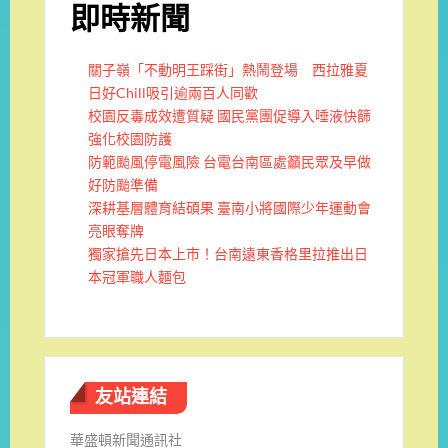
即時新聞
關子嶺「不動明王踩街」熱鬧登場 西拉雅夏
日好Chill吸引逾兩百人同歡
校園反毒成效遭質疑 國民黨團促導入唾液快篩
強化校園防護
防範颱風停電風險 台電台南區處籲民眾及早做
好防颱準備
深耕基層體育結碩果 臺南小將國際少年運動會
亮眼奪牌
獨家搶先日本上市！台南遠東香格里拉推出日
本冠軍職人麵包
友站連結
華盛頓新聞通訊社