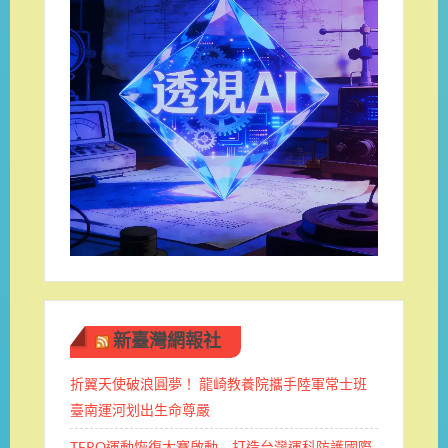
新臺灣網報社
折翼天使破浪圓夢！ 龍崎教養院攜手陸軍常士班 ​
臺南運河划出生命尊嚴
TERO運動恢復大賽啟動 打造台灣運科防護國際