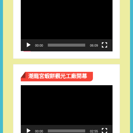
視
訊
播
放
器
00:00
06:09
潮龍宮蝦餅觀光工廠開幕
視
訊
播
放
器
00:00
02:55