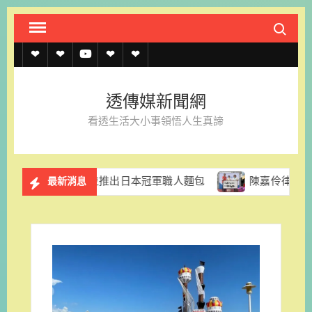
Skip
Search fo
to
content
透
透
透
聯
官
傳
傳
傳
絡
方
透傳媒新聞網
媒
媒
媒
我
LINE
看透生活大小事領悟人生真諦
規
線
youtube
們
約
上
格里拉推出日本冠軍職人麵包
陳嘉伶律師創立易勝法律事務
最新消息
記
者
名
單