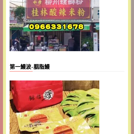
第一鰻波-胭脂鰻