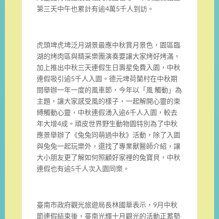
第三天中午也累計有逾4萬5千人到訪。
虎頭埤虎埤泛月湖景最應中秋賞月景色，園區臨
湖的烤肉區與精采樂團演奏要讓大家烤好烤滿，
加上推出中秋三天連假生日壽星免費入園，中秋
連假吸引逾5千人入園。德元埤荷蘭村在中秋期
間舉辦一年一度的風車節，今年以「風 觸動」為
主題，讓大家感受風的樣子，一起解開心靈的束
縛觸動心靈，中秋連假湧入逾6千人入園，較去
年大增4成。頑皮世界野生動物園特別為了中秋
應景舉辦了《兔兔同萌過中秋》活動，除了入園
與兔兔一起玩樂外，還找了專業獸醫師介紹，讓
大小朋友更了解如何照顧好家裡的兔寶貝，中秋
連假也有逾5千人次入園同樂。
臺南市政府觀光旅遊局長林國華表示，9月中秋
節連假結束後，臺南光輝十月觀光的活動正蓄勢