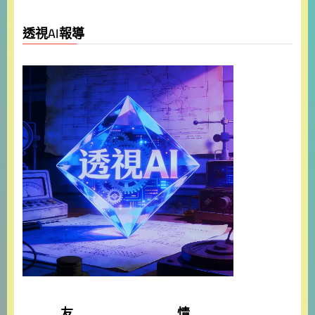
透視AI報導
友 情