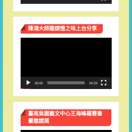
陳鴻大師邀請憶之味上台分享
視
訊
播
放
器
00:00
04:29
臺南吳園藝文中心王海峰羅慧書
畫邀請展