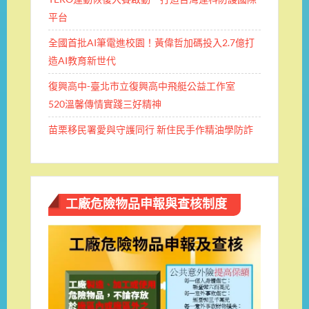
平台
全國首批AI筆電進校園！黃偉哲加碼投入2.7億打
造AI教育新世代
復興高中-臺北市立復興高中飛艇公益工作室
520溫馨傳情實踐三好精神
苗栗移民署愛與守護同行 新住民手作精油學防詐
工廠危險物品申報與查核制度