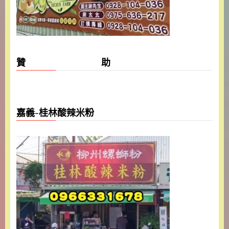
贊 助
嘉義-桂林酸辣米粉