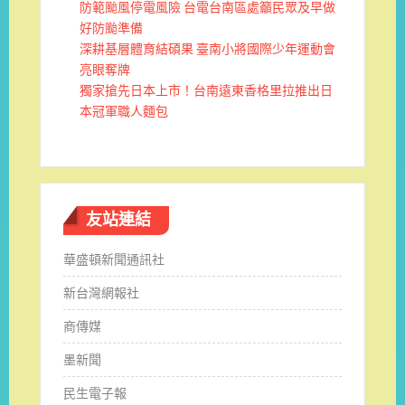
防範颱風停電風險 台電台南區處籲民眾及早做
好防颱準備
深耕基層體育結碩果 臺南小將國際少年運動會
亮眼奪牌
獨家搶先日本上市！台南遠東香格里拉推出日
本冠軍職人麵包
友站連結
華盛頓新聞通訊社
新台灣網報社
商傳媒
墨新聞
民生電子報