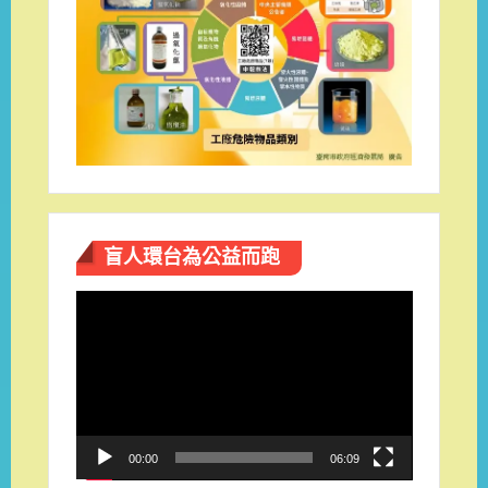
盲人環台​為公益而跑
視
訊
播
放
器
00:00
06:09