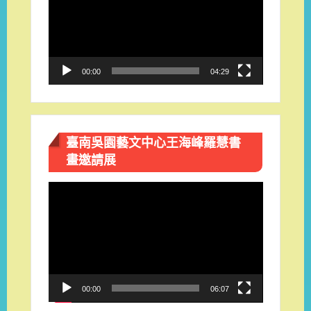
播
放
器
00:00
04:29
臺南吳園藝文中心王海峰羅慧書
畫邀請展
視
訊
播
放
器
00:00
06:07