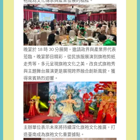
袍成為文化傳承與產業發展的橋樑。
晚宴於 18 時 30 分展開，邀請政界與產業界代表
蒞臨。晚宴節目精彩，從民族服展演到旗袍剪紙
走秀等，多元呈現旗袍文化之美，改良式旗袍秀
與主題舞台展演更是展現跨界融合創新風貌，獲
得來賓熱烈迴響。
主辦單位表示未來將持續深化旗袍文化推廣，打
造臺南成為旗袍文化重要據點。