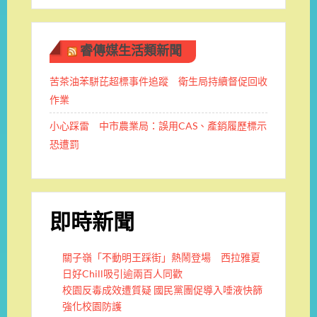
睿傳媒生活類新聞
苦茶油苯駢芘超標事件追蹤 衛生局持續督促回收
作業
小心踩雷 中市農業局：誤用CAS、產銷履歷標示
恐遭罰
即時新聞
關子嶺「不動明王踩街」熱鬧登場 西拉雅夏
日好Chill吸引逾兩百人同歡
校園反毒成效遭質疑 國民黨團促導入唾液快篩
強化校園防護