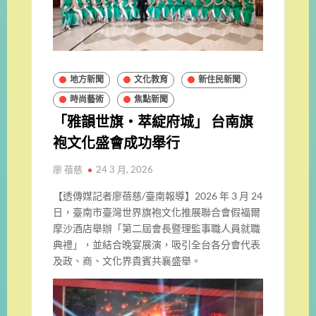
地方新聞
文化教育
新住民新聞
時尚藝術
焦點新聞
「雅韻世旗・萃綻府城」 台南旗
袍文化盛會成功舉行
廖 蓓慈
24 3 月, 2026
【透傳媒記者廖蓓慈/臺南報導】2026 年 3 月 24
日，臺南市臺灣世界旗袍文化推展聯合會假福爾
摩沙酒店舉辦「第二屆會長暨理監事職人員就職
典禮」，並結合晚宴展演，吸引全台各分會代表
及政、商、文化界貴賓共襄盛舉。