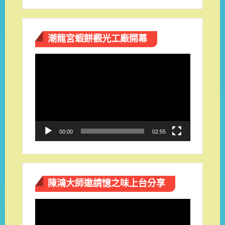
潮龍宮蝦餅觀光工廠開幕
視
訊
播
放
器
00:00
02:55
陳鴻大師邀請憶之味上台分享
視
訊