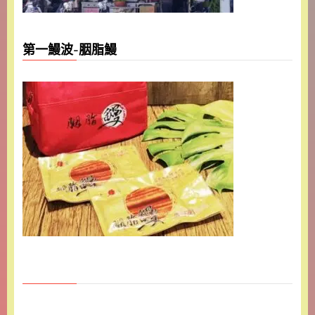
第一鰻波-胭脂鰻