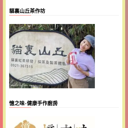
貓裏山丘茶作坊
憶之味-健康手作廚房