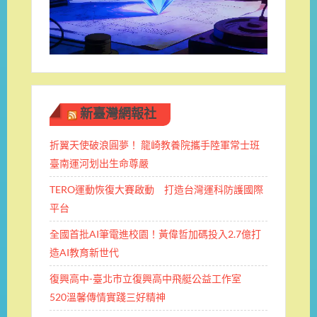
新臺灣網報社
折翼天使破浪圓夢！ 龍崎教養院攜手陸軍常士班 ​
臺南運河划出生命尊嚴
TERO運動恢復大賽啟動 打造台灣運科防護國際
平台
全國首批AI筆電進校園！黃偉哲加碼投入2.7億打
造AI教育新世代
復興高中-臺北市立復興高中飛艇公益工作室
520溫馨傳情實踐三好精神