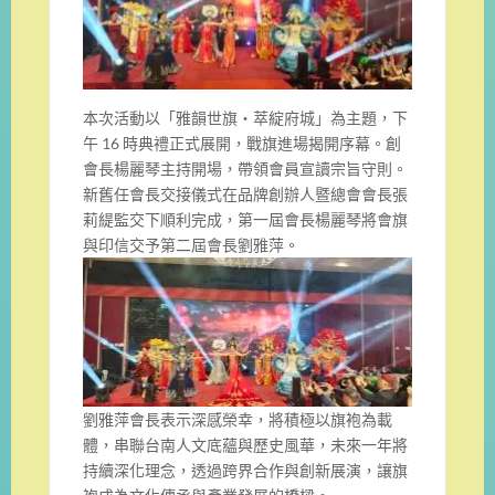
本次活動以「雅韻世旗・萃綻府城」為主題，下
午 16 時典禮正式展開，戰旗進場揭開序幕。創
會長楊麗琴主持開場，帶領會員宣讀宗旨守則。
新舊任會長交接儀式在品牌創辦人暨總會會長張
莉緹監交下順利完成，第一屆會長楊麗琴將會旗
與印信交予第二屆會長劉雅萍。
劉雅萍會長表示深感榮幸，將積極以旗袍為載
體，串聯台南人文底蘊與歷史風華，未來一年將
持續深化理念，透過跨界合作與創新展演，讓旗