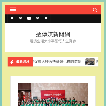
Skip
Search fo
to
content
透
透
透
聯
官
傳
傳
傳
絡
方
透傳媒新聞網
媒
媒
媒
我
LINE
看透生活大小事領悟人生真諦
規
線
youtube
們
約
上
民黨團促導入唾液快篩強化校園防護
防範颱風停電風險 台
最新消息
記
者
名
單