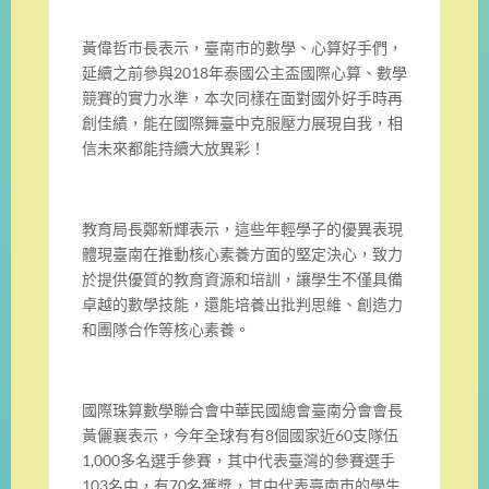
黃偉哲市長表示，臺南市的數學、心算好手們，
延續之前參與2018年泰國公主盃國際心算、數學
競賽的實力水準，本次同樣在面對國外好手時再
創佳績，能在國際舞臺中克服壓力展現自我，相
信未來都能持續大放異彩！
教育局長鄭新輝表示，這些年輕學子的優異表現
體現臺南在推動核心素養方面的堅定決心，致力
於提供優質的教育資源和培訓，讓學生不僅具備
卓越的數學技能，還能培養出批判思維、創造力
和團隊合作等核心素養。
國際珠算數學聯合會中華民國總會臺南分會會長
黃儷襄表示，今年全球有有8個國家近60支隊伍
1,000多名選手參賽，其中代表臺灣的參賽選手
103名中，有70名獲獎，其中代表臺南市的學生