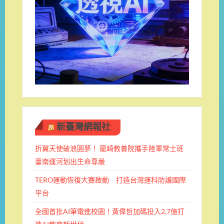
新臺灣網報社
折翼天使破浪圓夢！ 龍崎教養院攜手陸軍常士班 ​
臺南運河划出生命尊嚴
TERO運動恢復大賽啟動 打造台灣運科防護國際
平台
全國首批AI筆電進校園！黃偉哲加碼投入2.7億打