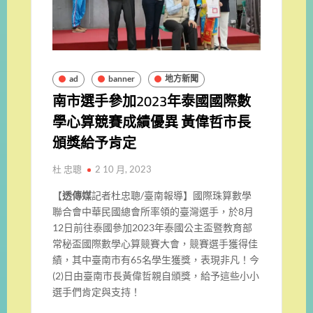
ad
banner
地方新聞
南市選手參加2023年泰國國際數
學心算競賽成績優異 黃偉哲市長
頒獎給予肯定
杜 忠聰
2 10 月, 2023
【
透傳媒
記者杜忠聰/臺南報導】國際珠算數學
聯合會中華民國總會所率領的臺灣選手，於8月
12日前往泰國參加2023年泰國公主盃暨教育部
常秘盃國際數學心算競賽大會，競賽選手獲得佳
績，其中臺南市有65名學生獲獎，表現非凡！今
(2)日由臺南市長黃偉哲親自頒獎，給予這些小小
選手們肯定與支持！