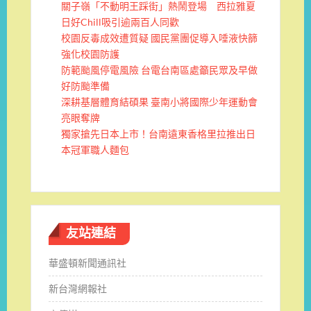
關子嶺「不動明王踩街」熱鬧登場 西拉雅夏
日好Chill吸引逾兩百人同歡
校園反毒成效遭質疑 國民黨團促導入唾液快篩
強化校園防護
防範颱風停電風險 台電台南區處籲民眾及早做
好防颱準備
深耕基層體育結碩果 臺南小將國際少年運動會
亮眼奪牌
獨家搶先日本上市！台南遠東香格里拉推出日
本冠軍職人麵包
友站連結
華盛頓新聞通訊社
新台灣網報社