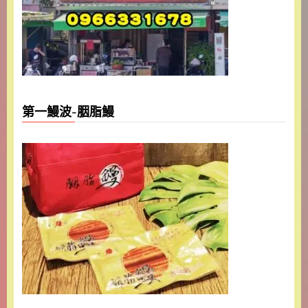
第一鰻波-胭脂鰻