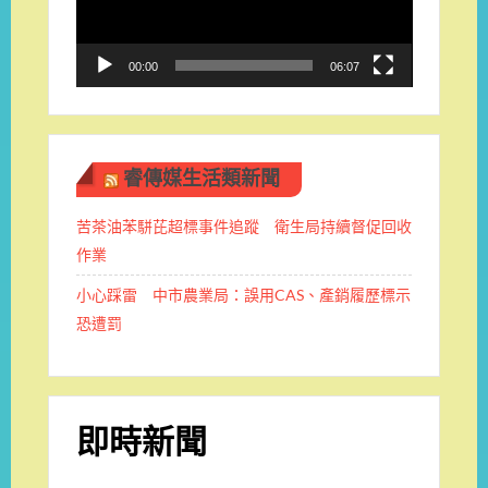
器
00:00
06:07
睿傳媒生活類新聞
苦茶油苯駢芘超標事件追蹤 衛生局持續督促回收
作業
小心踩雷 中市農業局：誤用CAS、產銷履歷標示
恐遭罰
即時新聞