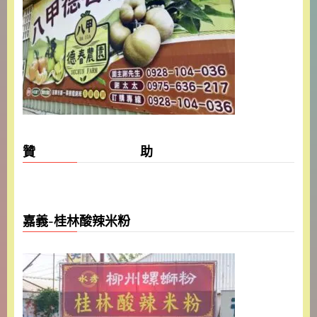
贊 助
嘉義-桂林酸辣米粉