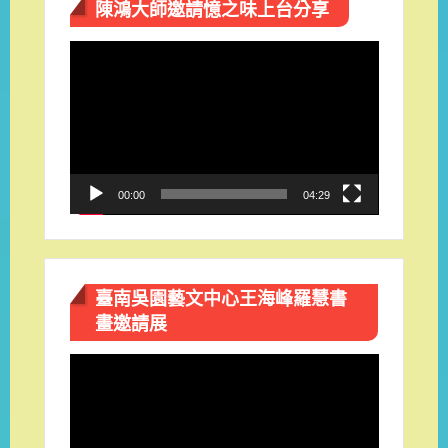
陳鴻大師邀請憶之味上台分享
視
訊
播
放
器
00:00
04:29
臺南吳園藝文中心王海峰羅慧書
畫邀請展
視
訊
播
放