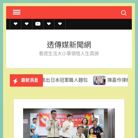
Skip
Search fo
to
content
透
透
透
聯
官
傳
傳
傳
絡
方
透傳媒新聞網
媒
媒
媒
我
LINE
看透生活大小事領悟人生真諦
規
線
youtube
們
約
上
格里拉推出日本冠軍職人麵包
陳嘉伶律師創立易勝法律事務
最新消息
記
者
名
單