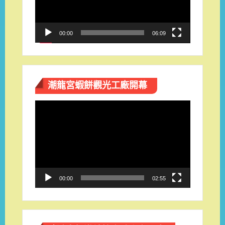
器
00:00
06:09
潮龍宮蝦餅觀光工廠開幕
視
訊
播
放
器
00:00
02:55