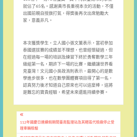
就佔了65名。感謝黃市長重視本次的活動，不僅
出國前親自授旗打氣，得獎後再次出席勉勵大
家，意義非凡。
本次獲獎學生，立人國小張文薰表示，當初參加
泰國選拔賽的成績並不理想，也曾經懷疑過，但
在經過每一場的培訓及練習下終於勇奪數學三年
級組第一名，期許下一場的比賽，繼續讓世界看
見臺灣！文元國小吳政洧則表示，最開心的是數
學進步很多，也在數學團體賽項目得了第一名，
認真努力後才知道自己原來也可以這麼棒，這將
是難忘的寶貴經驗，希望未來還能持續參賽。
文
章
112年國慶日連續假期間臺南監理站及其轄區代檢廠停止受
理車輛檢驗
導