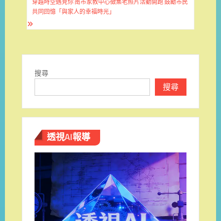
穿越時空遇見你 南市家教中心徵集老照片活動開跑 鼓勵市民
覽
共同回憶「與家人的幸福時光」
搜尋
搜尋
透視AI報導