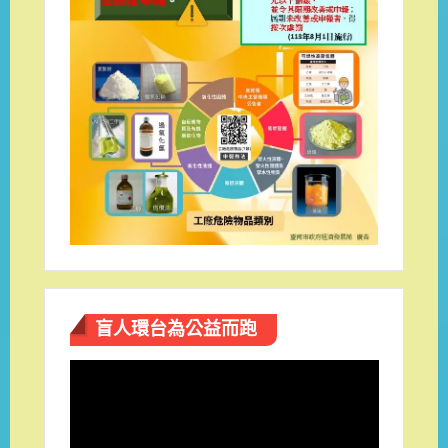
盲人環台​為公益而跑
視
訊
播
放