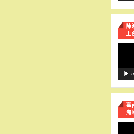
陳
上
視
訊
播
放
器
0
臺
海
視
訊