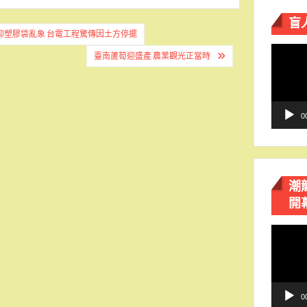
盲
抑塑膠袋亂象 台電工程驚傳因土方停擺
視
臺南蘆筍迎盛產 農業觀光正當時
訊
播
放
器
0
潮
開
視
訊
播
放
器
0