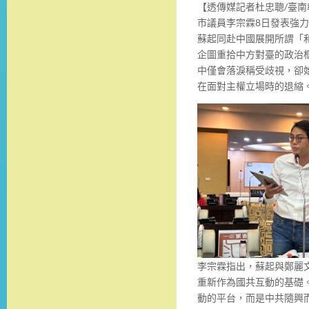
【透傳媒記者杜忠聰/臺
市議員李宗霖8日發表強
蘇起同赴中國展開所謂「
企圖重拾中方對臺的政治
中僅會落淚稱受歧視，卻
在面對主權立場時的退縮
李宗霖指出，蘇起與鄭麗
重新作為國共互動的基礎
動的平台，而是中共隨興