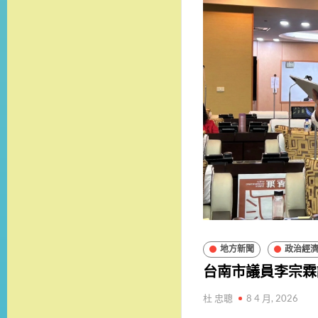
地方新聞
政治經
台南市議員李宗霖
杜 忠聰
8 4 月, 2026