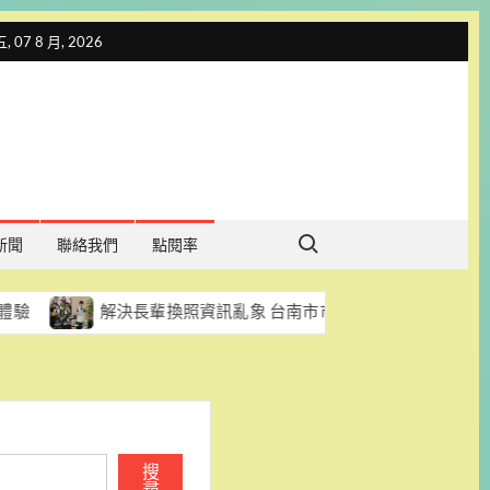
 07 8 月, 2026
Search for:
新聞
聯絡我們
點閱率
解決長輩換照資訊亂象 台南市市議員陳怡珍促每區每月至少辦一
搜
尋