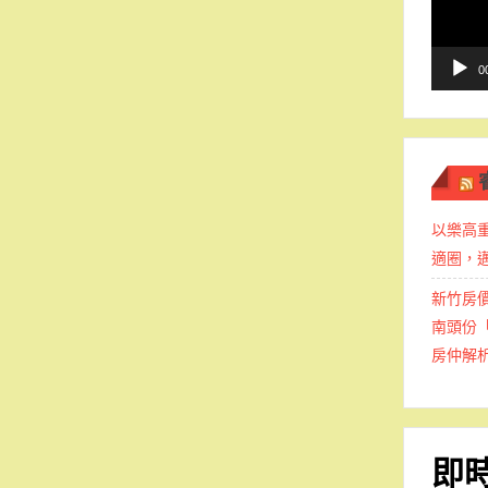
播
放
器
0
以樂高
適圈，
新竹房
南頭份
房仲解
即