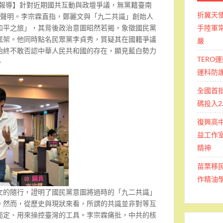
南報導】針對近期國共互動與政壇爭議，無黨籍臺南
折翼天
力聲明。李宗霖直指，鄭麗文與「九二共識」創始人
和平之旅」，其背後政治意圖昭然若揭，象徵國民黨
手陸軍常
框架。他同時點名民眾黨李貞秀，質疑其在國籍爭議
嚴
始終不敢否認中華人民共和國的存在，顯見藍白勢力
TERO
。
運科防
全國首
碼投入2
復興高
益工作室
精神
苗栗移
作精油
文的隨行，證明了國民黨意圖將過時的「九二共識」
。然而，從歷史與現狀來看，所謂的共識並非對等互
而定、用來操控臺灣的工具。李宗霖痛批，中共的核