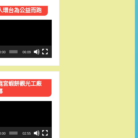
人環台​為公益而跑
0:00
06:09
龍宮蝦餅觀光工廠
幕
0:00
02:55