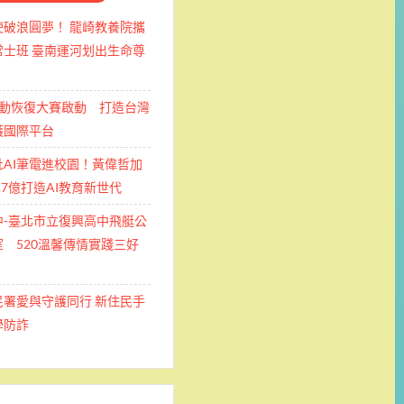
使破浪圓夢！ 龍崎教養院攜
士班 ​臺南運河划出生命尊
運動恢復大賽啟動 打造台灣
護國際平台
批AI筆電進校園！黃偉哲加
.7億打造AI教育新世代
中-臺北市立復興高中飛艇公
 520溫馨傳情實踐三好
民署愛與守護同行 新住民手
學防詐