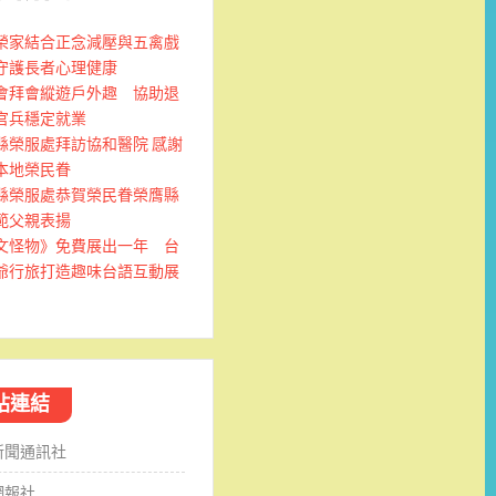
榮家結合正念減壓與五禽戲
守護長者心理健康
會拜會縱遊戶外趣 協助退
官兵穩定就業
縣榮服處拜訪協和醫院 感謝
本地榮民眷
縣榮服處恭賀榮民眷榮膺縣
範父親表揚
文怪物》免費展出一年 台
爺行旅打造趣味台語互動展
站連結
新聞通訊社
網報社