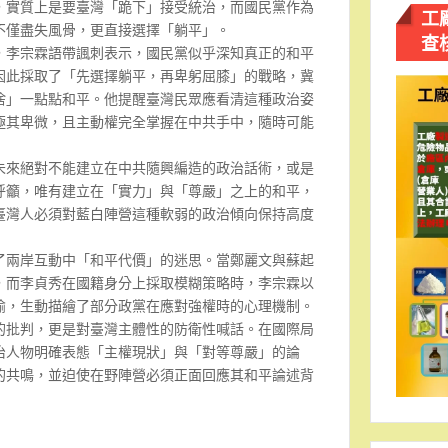
，實質上是要臺灣「跪下」接受統治，而國民黨作為
工
不僅盡失風骨，更直接選擇「躺平」。
查
，李宗霖語帶諷刺表示，國民黨似乎深知真正的和平
因此採取了「先選擇躺平，再卑躬屈膝」的戰略，冀
捨」一點點和平。他提醒臺灣民眾應看清這種政治姿
極其卑微，且主動權完全掌握在中共手中，隨時可能
未來絕對不能建立在中共隨興編造的政治話術，或是
呼籲，唯有建立在「實力」與「尊嚴」之上的和平，
臺灣人必須對藍白陣營這種軟弱的政治傾向保持高度
了兩岸互動中「和平代價」的迷思。當鄭麗文與蘇起
，而李貞秀在國籍身分上採取模糊策略時，李宗霖以
喻，生動描繪了部分政黨在應對強權時的心理機制。
的批判，更是對臺灣主體性的防衛性喊話。在國際局
治人物明確表態「主權現狀」與「對等尊嚴」的論
的共鳴，並迫使在野陣營必須正面回應其和平論述背