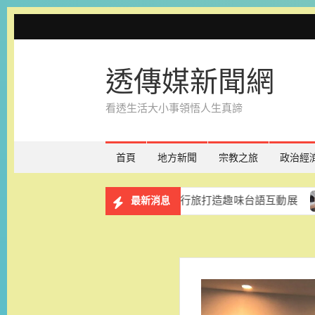
Skip
to
content
透傳媒新聞網
看透生活大小事領悟人生真諦
首頁
地方新聞
宗教之旅
政治經
》免費展出一年 台南老爺行旅打造趣味台語互動展
和逸飯
最新消息