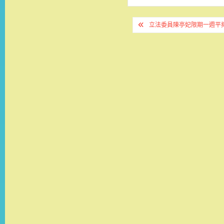
文
立法委員陳亭妃限期一週平
章
導
覽