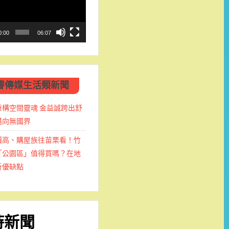
0:00
06:07
睿傳媒生活類新聞
重構空間靈魂 金益誠跨出舒
邁向無國界
價高、購屋族往苗栗看！竹
「公園區」值得買嗎？在地
析優缺點
時新聞