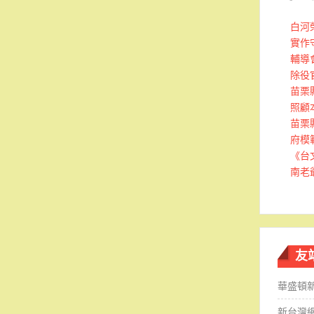
白河
實作
輔導
除役
苗栗
照顧
苗栗
府模
《台
南老
友
華盛頓
新台灣