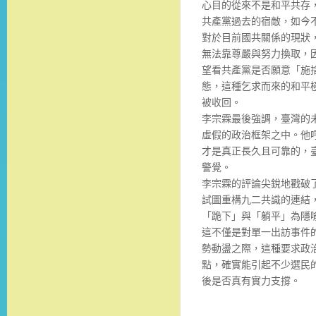
心目的從來不是和平共存
共產黨過去的宿敵，如今
對於目前國共關係的現狀
無法靠尊嚴與努力換取，
望看共產黨是否願意「施
態，這種乞求而來的和平
被收回。
李宗霖最後強調，臺灣的
虛假的政治框架之中。他
才是真正長久且可靠的，
警覺。
李宗霖的評論尖銳地戳破
試圖重構九二共識的連結
「跪下」與「躺平」為隱
這不僅是對單一出訪事件
勢動盪之際，這種要求政
點，確實能引起不少選民
後是否真有實力支撐。