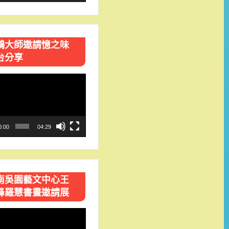
鴻大師邀請憶之味
台分享
0:00
04:29
南吳園藝文中心王
峰羅慧書畫邀請展