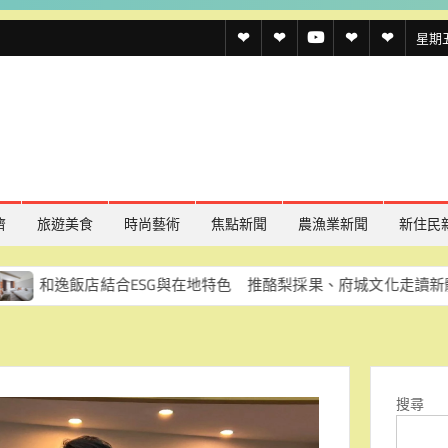
透
透
透
聯
官
星期五,
傳
傳
傳
絡
方
媒
媒
媒
我
LINE
規
線
youtube
們
約
上
記
濟
旅遊美食
時尚藝術
焦點新聞
農漁業新聞
新住民
者
店結合ESG與在地特色 推酪梨採果、府城文化走讀新體驗
名
單
搜尋