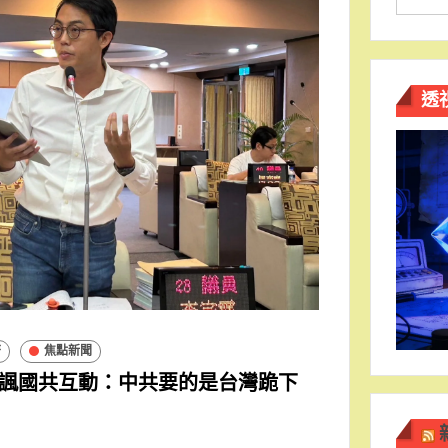
透
濟
焦點新聞
諷國共互動：中共要的是台灣跪下