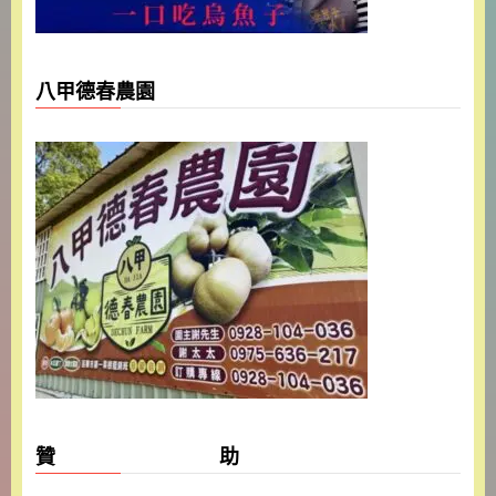
八甲德春農園
贊 助