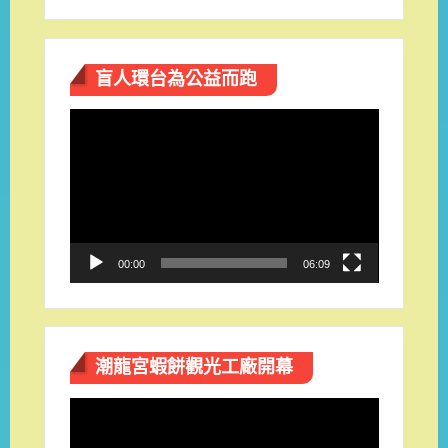
盲人環台​為公益而跑
視
訊
播
放
器
00:00
06:09
潮龍宮蝦餅觀光工廠開幕
視
訊