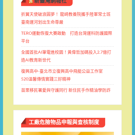
新臺灣網報社
折翼天使破浪圓夢！ 龍崎教養院攜手陸軍常士班 ​
臺南運河划出生命尊嚴
TERO運動恢復大賽啟動 打造台灣運科防護國際
平台
全國首批AI筆電進校園！黃偉哲加碼投入2.7億打
造AI教育新世代
復興高中-臺北市立復興高中飛艇公益工作室
520溫馨傳情實踐三好精神
苗栗移民署愛與守護同行 新住民手作精油學防詐
工廠危險物品申報與查核制度