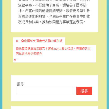
運動平臺，不僅鍛煉了身體，還培養了團隊精
神。希望此類活動能持續舉辦，激發更多學生參
與體育運動的熱情，也期待學生們在賽事中能收
穫成長和快樂，推動校園體育事業蓬勃發展。
文
全中運將至 臺南代表隊力爭榮耀
章
總統賴清德淚灑武龍宮！感念 0206 救災情誼，與黃偉哲共
導
同見證地方信仰韌性
覽
搜尋
搜尋