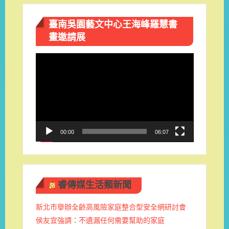
臺南吳園藝文中心王海峰羅慧書
畫邀請展
視
訊
播
放
器
00:00
06:07
睿傳媒生活類新聞
新北市舉辦全齡高風險家庭整合型安全網研討會
侯友宜強調：不遺漏任何需要幫助的家庭