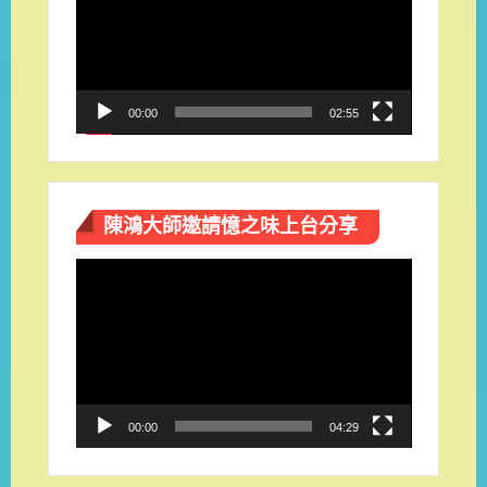
播
放
器
00:00
02:55
陳鴻大師邀請憶之味上台分享
視
訊
播
放
器
00:00
04:29