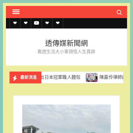
Skip
Search fo
to
content
透
透
透
聯
官
傳
傳
傳
絡
方
透傳媒新聞網
媒
媒
媒
我
LINE
看透生活大小事領悟人生真諦
規
線
youtube
們
約
上
拉推出日本冠軍職人麵包
陳嘉伶律師創立易勝法律事務所 
最新消息
記
者
名
單