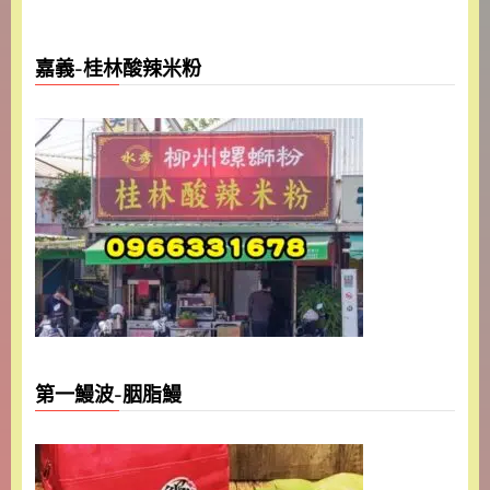
嘉義-桂林酸辣米粉
第一鰻波-胭脂鰻