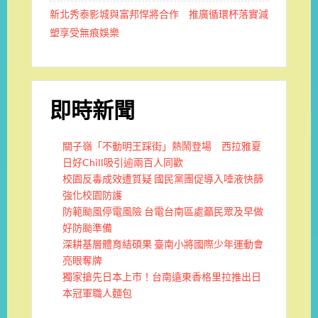
新北秀泰影城與富邦悍將合作 推廣循環杯落實減
塑享受無痕娛樂
即時新聞
關子嶺「不動明王踩街」熱鬧登場 西拉雅夏
日好Chill吸引逾兩百人同歡
校園反毒成效遭質疑 國民黨團促導入唾液快篩
強化校園防護
防範颱風停電風險 台電台南區處籲民眾及早做
好防颱準備
深耕基層體育結碩果 臺南小將國際少年運動會
亮眼奪牌
獨家搶先日本上市！台南遠東香格里拉推出日
本冠軍職人麵包