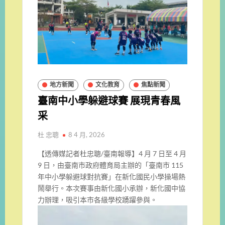
地方新聞
文化教育
焦點新聞
臺南中小學躲避球賽 展現青春風
采
杜 忠聰
8 4 月, 2026
【透傳媒記者杜忠聰/臺南報導】4 月 7 日至 4 月
9 日，由臺南市政府體育局主辦的「臺南市 115
年中小學躲避球對抗賽」在新化國民小學操場熱
鬧舉行。本次賽事由新化國小承辦，新化國中協
力辦理，吸引本市各級學校踴躍參與。