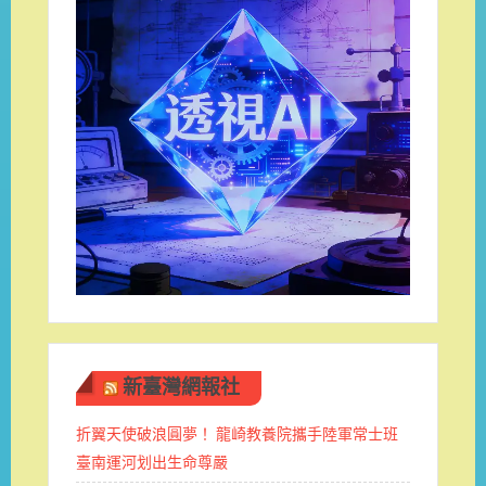
新臺灣網報社
折翼天使破浪圓夢！ 龍崎教養院攜手陸軍常士班 ​
臺南運河划出生命尊嚴