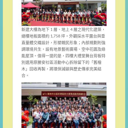
新建大樓為地下 1 層、地上 4 層之現代化建築，
總樓地板面積約 1,758 坪。外觀採水平露台與垂
直量體交織設計，形塑親民形象；內部規劃則強
調環境共生，設有地景藝術廣場、空中花園及綠
能屋頂。值得一提的是，四樓大禮堂舞台背板特
別選用原勝安社區活動中心拆除留下的「舊檜
木」回收再製，將環保減碳與歷史傳承完美結
合。