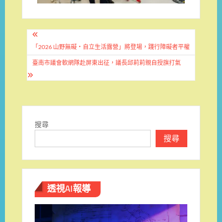
文
章
「2026 山野無礙・自立生活露營」將登場，踐行障礙者平權
導
臺南市議會軟網隊赴屏東出征，議長邱莉莉親自授旗打氣
覽
搜尋
搜尋
透視AI報導