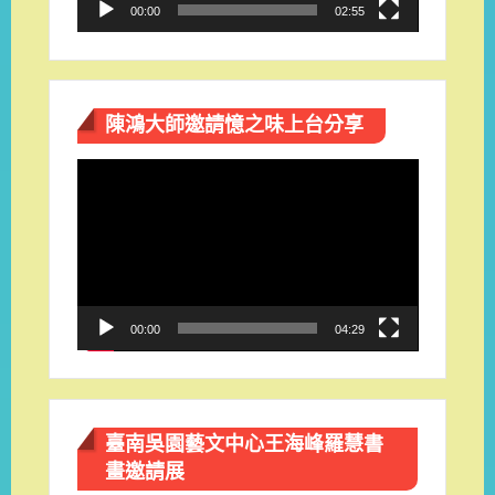
00:00
02:55
陳鴻大師邀請憶之味上台分享
視
訊
播
放
器
00:00
04:29
臺南吳園藝文中心王海峰羅慧書
畫邀請展