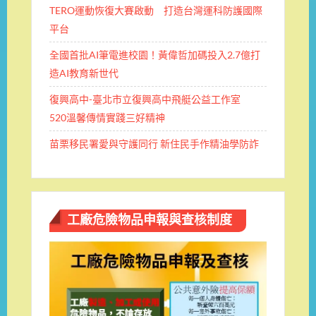
TERO運動恢復大賽啟動 打造台灣運科防護國際
平台
全國首批AI筆電進校園！黃偉哲加碼投入2.7億打
造AI教育新世代
復興高中-臺北市立復興高中飛艇公益工作室
520溫馨傳情實踐三好精神
苗栗移民署愛與守護同行 新住民手作精油學防詐
工廠危險物品申報與查核制度