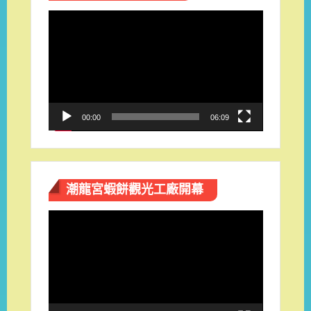
視
訊
播
放
器
00:00
06:09
潮龍宮蝦餅觀光工廠開幕
視
訊
播
放
器