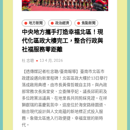
地方新聞
政治經濟
焦點新聞
中央地方攜手打造幸福北區！現
代化區政大樓完工，整合行政與
社福服務零距離
杜 忠聰
13 4 月, 2026
【透傳媒記者杜忠聰/臺南報導】臺南市北區市
政建設邁向新里程碑！北區區政大樓於13日舉行
落成啟用典禮，由市長黃偉哲親自主持，與內政
部常務次長吳堂安、立委陳亭妃、議長邱莉莉及
多位跨黨派議員、在地里長共同剪綵見證。在祥
獅獻瑞的喜慶氣氛中，這座位於海安路綠園道、
融合現代設計與人文底蘊的新地標正式投入服
務，象徵北區進入行政便捷、幸福宜居的新時
代。