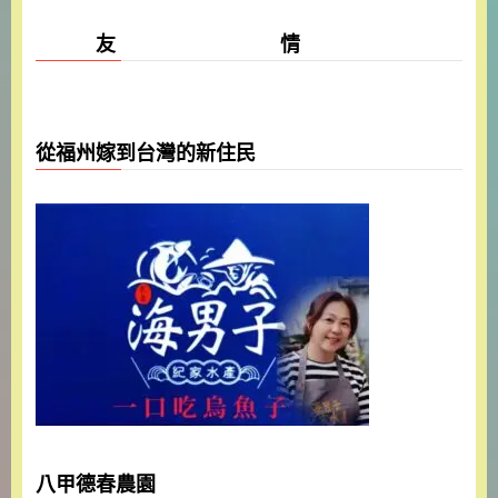
友 情
從福州嫁到台灣的新住民
八甲德春農園