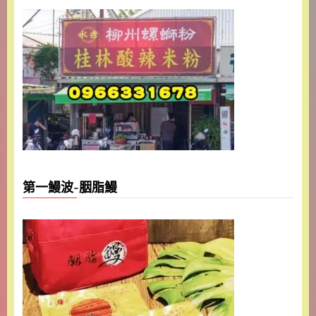
第一鰻波-胭脂鰻