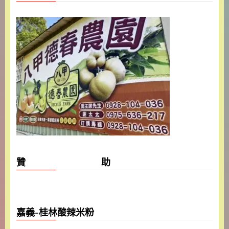
贊 助
嘉義-桂林酸辣米粉