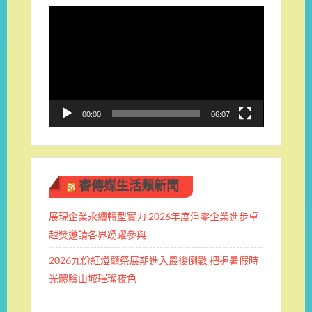
視
訊
播
放
器
00:00
06:07
睿傳媒生活類新聞
展現企業永續轉型實力 2026年度淨零企業進步卓
越獎邀請各界踴躍參與
2026九份紅燈籠祭展期進入最後倒數 把握暑假時
光體驗山城璀璨夜色