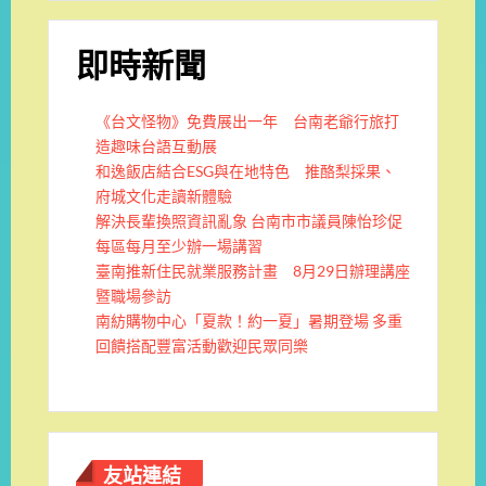
即時新聞
《台文怪物》免費展出一年 台南老爺行旅打
造趣味台語互動展
和逸飯店結合ESG與在地特色 推酪梨採果、
府城文化走讀新體驗
解決長輩換照資訊亂象 台南市市議員陳怡珍促
每區每月至少辦一場講習
臺南推新住民就業服務計畫 8月29日辦理講座
暨職場參訪
南紡購物中心「夏款！約一夏」暑期登場 多重
回饋搭配豐富活動歡迎民眾同樂
友站連結