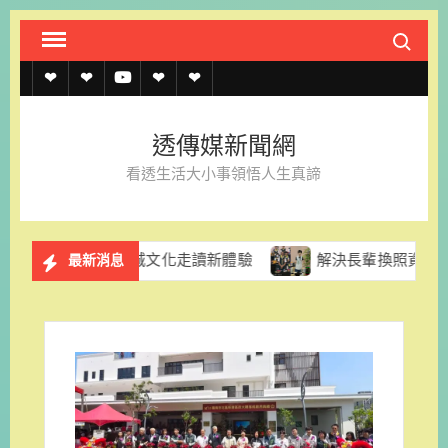
Skip
Search fo
to
content
透
透
透
聯
官
傳
傳
傳
絡
方
透傳媒新聞網
媒
媒
媒
我
LINE
看透生活大小事領悟人生真諦
規
線
youtube
們
約
上
採果、府城文化走讀新體驗
解決長輩換照資訊亂象 台南市市
最新消息
記
者
名
單