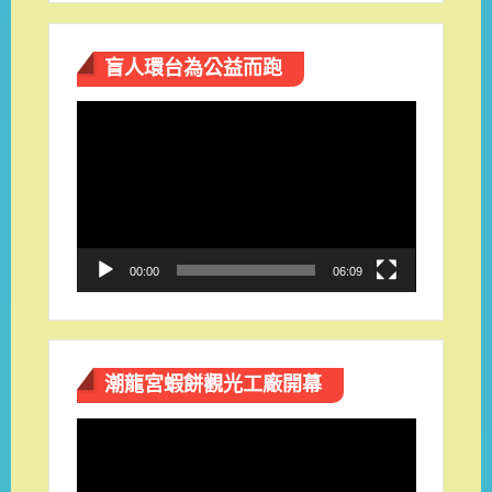
盲人環台​為公益而跑
視
訊
播
放
器
00:00
06:09
潮龍宮蝦餅觀光工廠開幕
視
訊
播