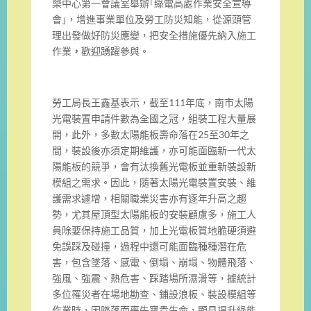
樂中心第一會議室舉辦｢綠電高處作業安全宣導
會｣，增進事業單位及勞工防災知能，從源頭管
理出發做好防災應變，把安全措施優先納入施工
作業
，
歡迎踴躍參與。
勞工局長王鑫基表示，截至111年底，南市太陽
光電裝置申請件數為全國之冠，組裝工程大量展
開，此外，多數太陽能板壽命落在25至30年之
間，裝設後亦須定期維護，亦可能面臨新一代太
陽能板的競爭，會有汰換舊光電板並重新裝設新
模組之需求。因此，隨著太陽光電裝置安裝、維
護需求遽增，相關職業災害亦有逐年升高之趨
勢，尤其屋頂型太陽能板的安裝顧慮多，施工人
員除要保持施工品質，加上光電板質地脆硬須避
免誤踩及碰撞，過程中還可能面臨種種潛在危
害，包含墜落、感電、倒塌、崩塌、物體飛落、
強風、強震、熱危害、踩踏場所濕滑等，據統計
多位罹災者在場地勘查、鋪設浪板、裝設模組等
作業時，因墜落而喪失寶貴生命，顯見提升綠能