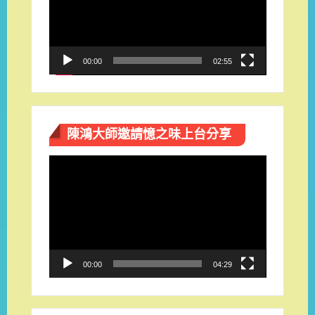
放
器
00:00
02:55
陳鴻大師邀請憶之味上台分享
視
訊
播
放
器
00:00
04:29