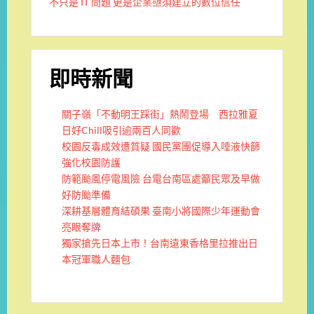
不只是 IT 問題 更是企業亟須建立的數位信任
即時新聞
關子嶺「不動明王踩街」熱鬧登場 西拉雅夏
日好Chill吸引逾兩百人同歡
校園反毒成效遭質疑 國民黨團促導入唾液快篩
強化校園防護
防範颱風停電風險 台電台南區處籲民眾及早做
好防颱準備
深耕基層體育結碩果 臺南小將國際少年運動會
亮眼奪牌
獨家搶先日本上市！台南遠東香格里拉推出日
本冠軍職人麵包