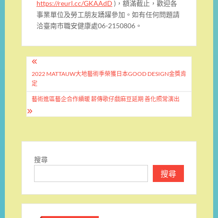
https://reurl.cc/GKAAdD
)，額滿截止，歡迎各
事業單位及勞工朋友踴躍參加。如有任何問題請
洽臺南市職安健康處06-2150806。
文
章
2022 MATTAUW大地藝術季榮獲日本GOOD DESIGN金獎肯
定
導
藝術進區藝企合作續暖 薪傳歌仔戲麻豆延期 善化照常演出
覽
搜尋
搜尋