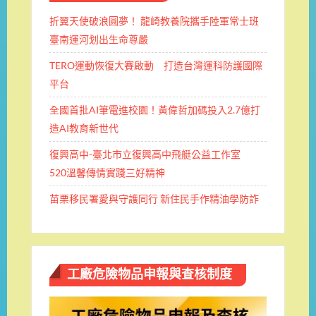
折翼天使破浪圓夢！ 龍崎教養院攜手陸軍常士班 ​
臺南運河划出生命尊嚴
TERO運動恢復大賽啟動 打造台灣運科防護國際
平台
全國首批AI筆電進校園！黃偉哲加碼投入2.7億打
造AI教育新世代
復興高中-臺北市立復興高中飛艇公益工作室
520溫馨傳情實踐三好精神
苗栗移民署愛與守護同行 新住民手作精油學防詐
工廠危險物品申報與查核制度