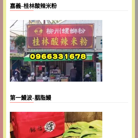
嘉義-桂林酸辣米粉
第一鰻波-胭脂鰻