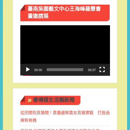
臺南吳園藝文中心王海峰羅慧書
畫邀請展
視
訊
播
放
器
00:00
06:07
睿傳媒生活類新聞
從田間到直播間！嘉義優鮮農友直播實戰 打造品
牌新商機