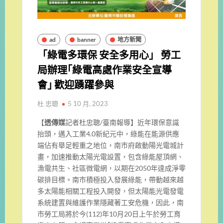
ad
banner
地方新聞
「綠電多環保 安全多用心」 勞工
局辦理｢綠電高處作業安全宣導
會｣ 歡迎踴躍參與
杜 忠聰
5 10 月, 2023
【
透傳媒
記者杜忠聰/臺南報導】近年環保意識
抬頭，邁入工業4.0新紀元中，綠能在能源供應
端佔有舉足輕重之地位，南市府啟動陽光電城計
畫，加速推動太陽光電設置，包含綠能屋頂網、
漁電共生、社區微電網，以期在2050年達成淨零
碳排目標。南市積極投入發展綠能，帶動越來越
多太陽能相關工程投入開發，但太陽能光電發電
系統建置與維護作業隱藏著工安危機，因此，南
市勞工局將於今(112)年10月20日上午於勞工育