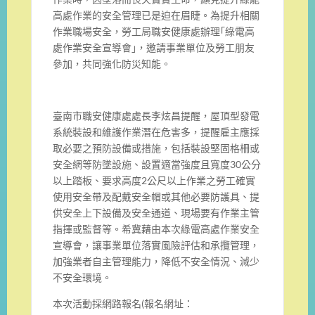
高處作業的安全管理已是迫在眉睫。為提升相關
作業職場安全，勞工局職安健康處辦理｢綠電高
處作業安全宣導會｣，邀請事業單位及勞工朋友
參加，共同強化防災知能。
臺南市職安健康處處長李炫昌提醒，屋頂型發電
系統裝設和維護作業潛在危害多，提醒雇主應採
取必要之預防設備或措施，包括裝設堅固格柵或
安全網等防墜設施、設置適當強度且寬度30公分
以上踏板、要求高度2公尺以上作業之勞工確實
使用安全帶及配戴安全帽或其他必要防護具、提
供安全上下設備及安全通道、現場要有作業主管
指揮或監督等。希冀藉由本次綠電高處作業安全
宣導會，讓事業單位落實風險評估和承攬管理，
加強業者自主管理能力，降低不安全情況、減少
不安全環境。
本次活動採網路報名(報名網址：