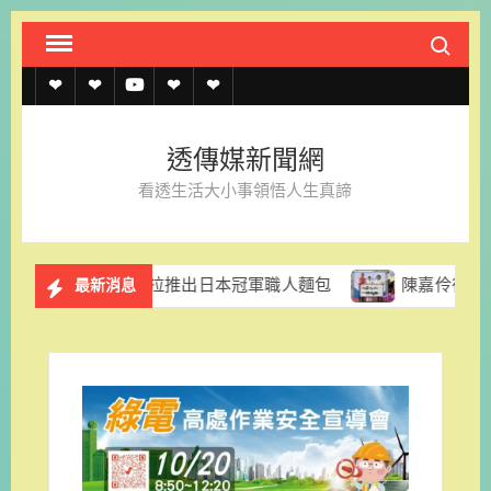
Skip
Search fo
to
content
透
透
透
聯
官
傳
傳
傳
絡
方
透傳媒新聞網
媒
媒
媒
我
LINE
看透生活大小事領悟人生真諦
規
線
youtube
們
約
上
香格里拉推出日本冠軍職人麵包
陳嘉伶律師創立易勝法律事
最新消息
記
者
名
單