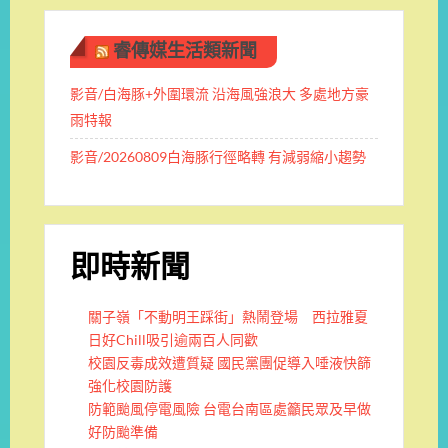
睿傳媒生活類新聞
影音/白海豚+外圍環流 沿海風強浪大 多處地方豪
雨特報
影音/20260809白海豚行徑略轉 有減弱縮小趨勢
即時新聞
關子嶺「不動明王踩街」熱鬧登場 西拉雅夏
日好Chill吸引逾兩百人同歡
校園反毒成效遭質疑 國民黨團促導入唾液快篩
強化校園防護
防範颱風停電風險 台電台南區處籲民眾及早做
好防颱準備