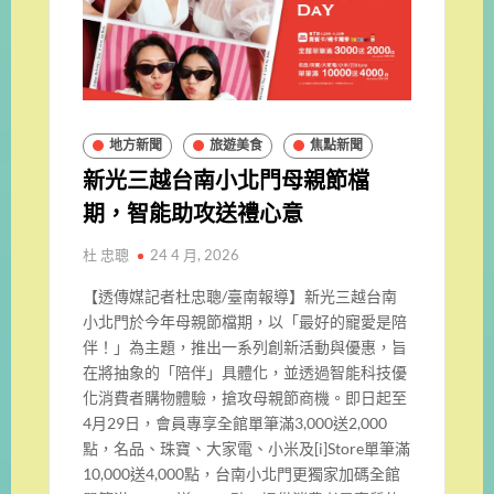
地方新聞
旅遊美食
焦點新聞
新光三越台南小北門母親節檔
期，智能助攻送禮心意
杜 忠聰
24 4 月, 2026
【透傳媒記者杜忠聰/臺南報導】新光三越台南
小北門於今年母親節檔期，以「最好的寵愛是陪
伴！」為主題，推出一系列創新活動與優惠，旨
在將抽象的「陪伴」具體化，並透過智能科技優
化消費者購物體驗，搶攻母親節商機。即日起至
4月29日，會員專享全館單筆滿3,000送2,000
點，名品、珠寶、大家電、小米及[i]Store單筆滿
10,000送4,000點，台南小北門更獨家加碼全館