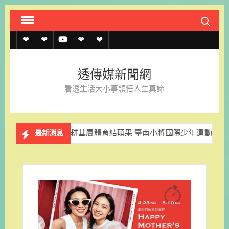
Skip
Search fo
to
content
透
透
透
聯
官
傳
傳
傳
絡
方
透傳媒新聞網
媒
媒
媒
我
LINE
看透生活大小事領悟人生真諦
規
線
youtube
們
約
上
深耕基層體育結碩果 臺南小將國際少年運動會亮眼奪牌
獨
最新消息
記
者
名
單