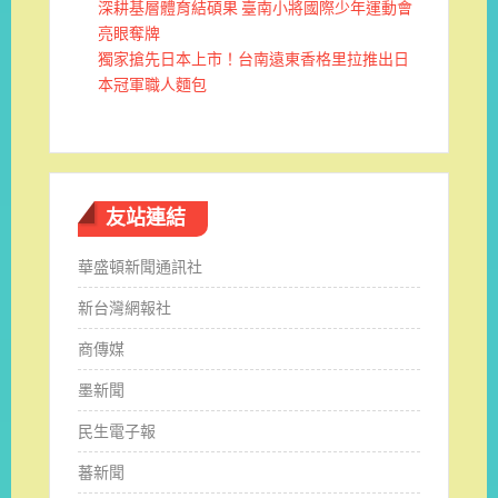
深耕基層體育結碩果 臺南小將國際少年運動會
亮眼奪牌
獨家搶先日本上市！台南遠東香格里拉推出日
本冠軍職人麵包
友站連結
華盛頓新聞通訊社
新台灣網報社
商傳媒
墨新聞
民生電子報
蕃新聞