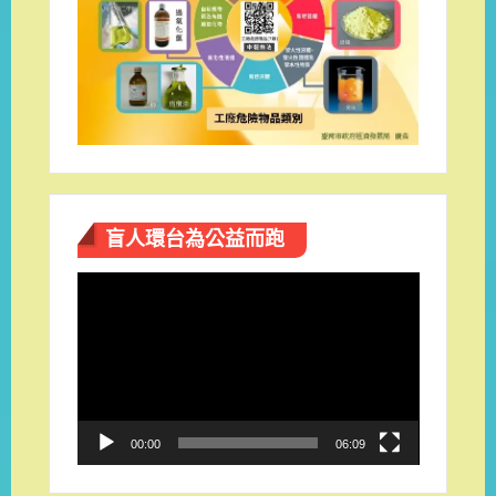
盲人環台​為公益而跑
視
訊
播
放
器
00:00
06:09