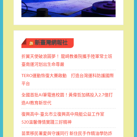
新臺灣網報社
折翼天使破浪圓夢！ 龍崎教養院攜手陸軍常士班 ​
臺南運河划出生命尊嚴
TERO運動恢復大賽啟動 打造台灣運科防護國際
平台
全國首批AI筆電進校園！黃偉哲加碼投入2.7億打
造AI教育新世代
復興高中-臺北市立復興高中飛艇公益工作室
520溫馨傳情實踐三好精神
苗栗移民署愛與守護同行 新住民手作精油學防詐