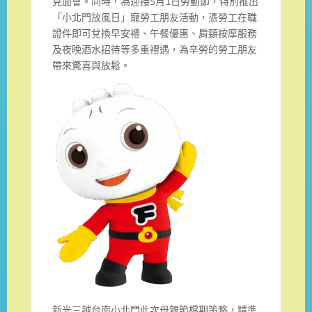
見面會。同時，為迎接5月1日勞動節，特別推出
「小北門放風日」寵勞工朋友活動，憑勞工在職
證件即可兌換早安禮、午餐優惠、肩頸按摩服務
及夜晚酒水招待等多重禮遇，為辛勞的勞工朋友
帶來驚喜與放鬆。
新光三越台南小北門此次母親節檔期策略，精準