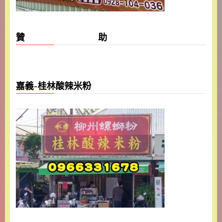
贊 助
嘉義-桂林酸辣米粉