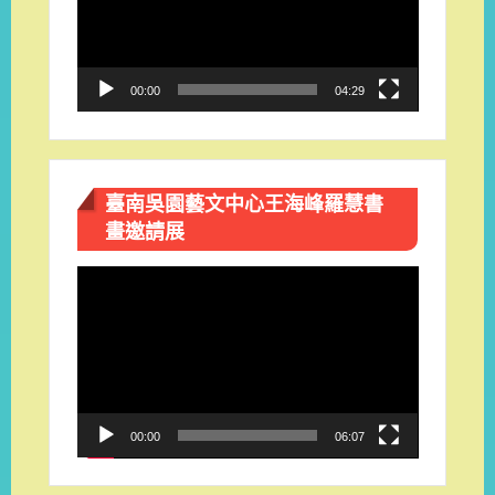
放
器
00:00
04:29
臺南吳園藝文中心王海峰羅慧書
畫邀請展
視
訊
播
放
器
00:00
06:07