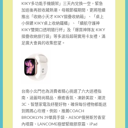
KIKY多功能手機鏡架」三天內兌換一空，緊急
加追後再掀收藏熱潮。母親節檔期間，更將陸續
推出「收納小天才 KIKY摺疊收納箱」、「桌上
小保鑣 KIKY桌上收納鐵櫃」、「續航守護神
KIKY雙開口透明隨行杯」及「爆買神隊友 KIKY
摺疊收納旅行袋」等多波段超萌實用卡友禮，滿
足廣大會員的收集慾望。
台南小北門也為消費者精心挑選了六大送禮指
南，涵蓋時尚精品、療癒香氛、凍齡美妝、潮流
3C、智慧家電及紓壓好物，確保每份禮物都能送
到媽媽心坎裡。例如，推薦COACH
BROOKLYN 39單肩手袋、AESOP俄勞斯芳香室
內噴霧、LANCOME極塑緊緻膠原霜、iPad