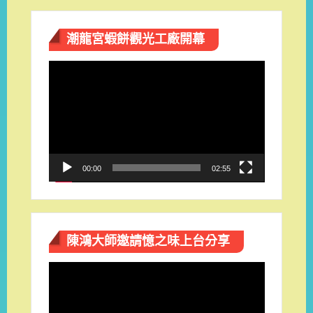
潮龍宮蝦餅觀光工廠開幕
視
訊
播
放
器
00:00
02:55
陳鴻大師邀請憶之味上台分享
視
訊
播