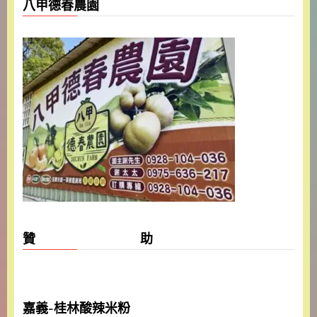
八甲德春農園
贊 助
嘉義-桂林酸辣米粉