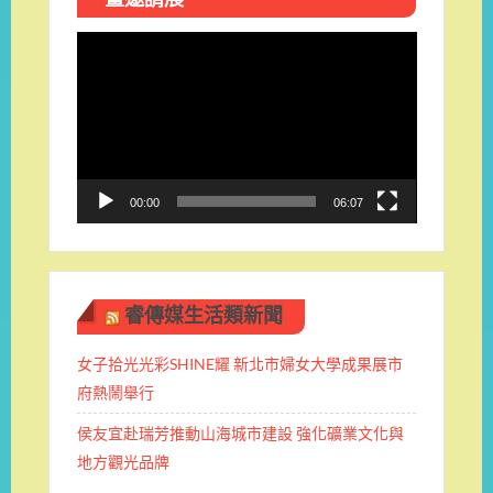
視
訊
播
放
器
00:00
06:07
睿傳媒生活類新聞
女子拾光光彩SHINE耀 新北市婦女大學成果展市
府熱鬧舉行
侯友宜赴瑞芳推動山海城市建設 強化礦業文化與
地方觀光品牌