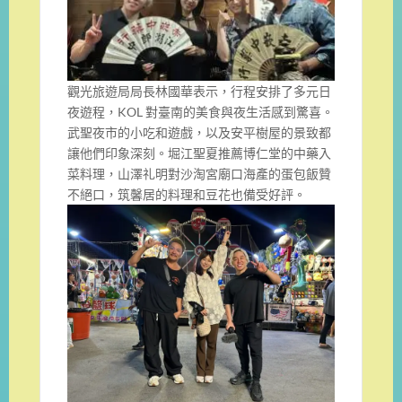
觀光旅遊局局長林國華表示，行程安排了多元日
夜遊程，KOL 對臺南的美食與夜生活感到驚喜。
武聖夜市的小吃和遊戲，以及安平樹屋的景致都
讓他們印象深刻。堀江聖夏推薦博仁堂的中藥入
菜料理，山澤礼明對沙淘宮廟口海產的蛋包飯贊
不絕口，筑馨居的料理和豆花也備受好評。