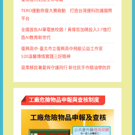
TERO運動恢復大賽啟動 打造台灣運科防護國際
平台
全國首批AI筆電進校園！黃偉哲加碼投入2.7億打
造AI教育新世代
復興高中-臺北市立復興高中飛艇公益工作室
520溫馨傳情實踐三好精神
苗栗移民署愛與守護同行 新住民手作精油學防詐
工廠危險物品申報與查核制度