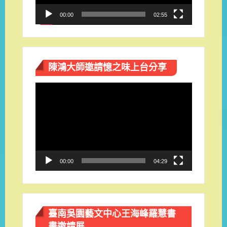
00:00
02:55
陳鴻大師邀請憶之味上台分享
視
訊
播
放
器
00:00
04:29
臺南吳園藝文中心王海峰羅慧書
畫邀請展