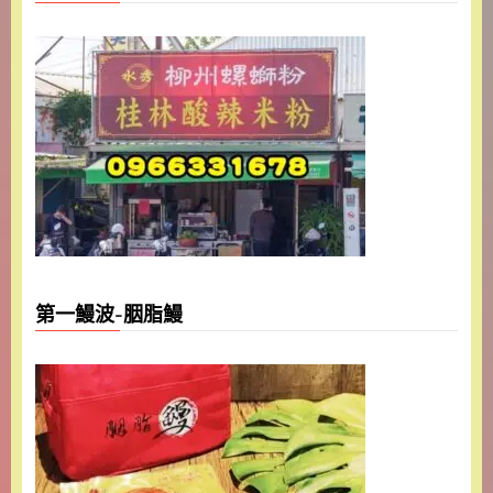
第一鰻波-胭脂鰻