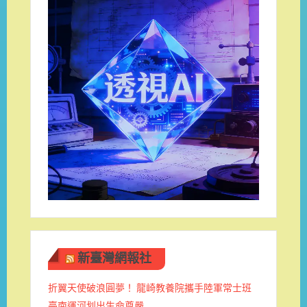
新臺灣網報社
折翼天使破浪圓夢！ 龍崎教養院攜手陸軍常士班 ​
臺南運河划出生命尊嚴