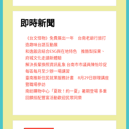
即時新聞
《台文怪物》免費展出一年 台南老爺行旅打
造趣味台語互動展
和逸飯店結合ESG與在地特色 推酪梨採果、
府城文化走讀新體驗
解決長輩換照資訊亂象 台南市市議員陳怡珍促
每區每月至少辦一場講習
臺南推新住民就業服務計畫 8月29日辦理講座
暨職場參訪
南紡購物中心「夏款！約一夏」暑期登場 多重
回饋搭配豐富活動歡迎民眾同樂