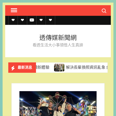
Skip
Search fo
to
content
透
透
透
聯
官
傳
傳
傳
絡
方
透傳媒新聞網
媒
媒
媒
我
LINE
看透生活大小事領悟人生真諦
規
線
youtube
們
約
上
走讀新體驗
解決長輩換照資訊亂象 台南市市議員陳怡珍促
最新消息
記
者
名
單