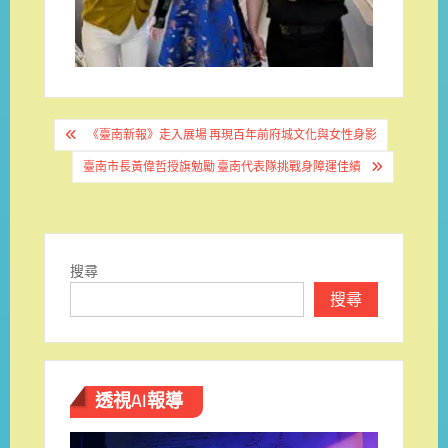
文
《臺南新報》走入展場 再現百年前府城文化與女性身影
章
臺南市長黃偉哲授旗勉勵 臺南代表隊挑戰身障運佳績
導
覽
搜尋
搜尋
透視AI報導