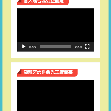
盲人環台​為公益而跑
視
訊
播
放
器
00:00
06:09
潮龍宮蝦餅觀光工廠開幕
視
訊
播
放
器