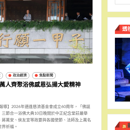
透
旅
政治經濟
焦點新聞
萬人齊聚浴佛感恩弘揚大愛精神
報導】2026年適逢慈濟基金會成立60周年，「佛誕
」三節合一浴佛大典10日晚間於中正紀念堂莊嚴舉
、蔣萬安、侯友宜等政要與各國使節、法師及上萬名
世界祈福。