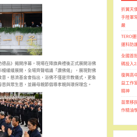
折翼天
手陸軍常
嚴
TERO
運科防
全國首
功德品》揭開序幕，現場在降旗典禮後正式展開浴佛
碼投入2
布幔緩緩展開，全場齊聲唱誦「讚佛偈」，展現對佛
復興高
敬意。慈濟基金會指出，浴佛不僅是宗教儀式，更象
益工作室
母恩與眾生恩，並藉母親節倡導孝親與環保理念。
精神
苗栗移
作精油