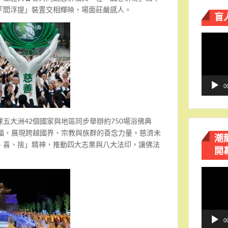
「閻浮提」裝置交相輝映，場面莊嚴感人。
盲
視
訊
播
放
器
0
五大洲42個國家與地區同步舉辦約750場浴佛典
祈福，展現跨越國界、宗教與族群的善念力量。慈濟未
潮
、喜、捨」精神，推動四大志業與八大法印，讓佛法
開
視
訊
播
放
器
0