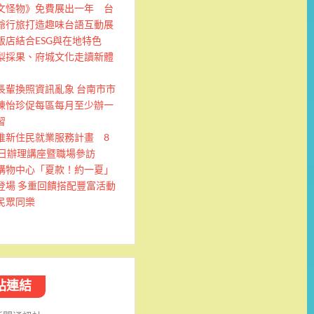
文怪物》免費展出一年 台
爺行旅打造趣味台語互動展
飯店結合ESG與在地特色
梨採果、府城文化走讀新體
長輩換照資訊亂象 台南市市
陳怡珍促每區每月至少辦一
習
推新住民就業服務計畫 8
9日辦理講座暨職場參訪
購物中心「夏款！約一夏」
登場 多重回饋搭配豐富活動
民眾同樂
站連結