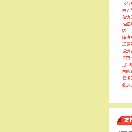
《台
南老
和逸
推酪
驗
解決
議員
場講
臺南
月2
南紡
暑期
歡迎
友