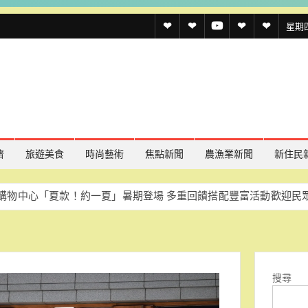
透
透
透
聯
官
星期四,
傳
傳
傳
絡
方
媒
媒
媒
我
LINE
規
線
youtube
們
約
上
記
濟
旅遊美食
時尚藝術
焦點新聞
農漁業新聞
新住民
者
款！約一夏」暑期登場 多重回饋搭配豐富活動歡迎民眾同樂
慈濟
名
單
搜尋