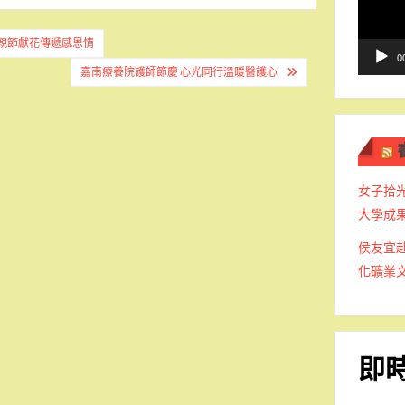
播
放
親節獻花傳遞感恩情
器
0
嘉南療養院護師節慶 心光同行溫暖醫護心
女子拾光
大學成
侯友宜
化礦業
即