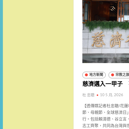
地方新聞
宗教之
慈濟邁入一甲子 
杜 忠聰
10 5 月, 2026
【透傳媒記者杜忠聰/花蓮
節、母親節、全球慈濟日
行。包括賴清德、谷立言
志工齊聚，共同為台灣與