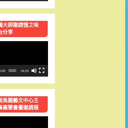
鴻大師邀請憶之味
台分享
0:00
04:29
南吳園藝文中心王
峰羅慧書畫邀請展