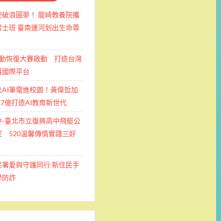
使破浪圓夢！ 龍崎教養院攜
士班 ​臺南運河划出生命尊
運動恢復大賽啟動 打造台灣
護國際平台
批AI筆電進校園！黃偉哲加
.7億打造AI教育新世代
中-臺北市立復興高中飛艇公
 520溫馨傳情實踐三好
民署愛與守護同行 新住民手
學防詐