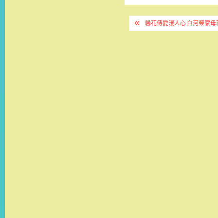
文
馨花傳愛暖人心 白河榮家母
章
導
覽