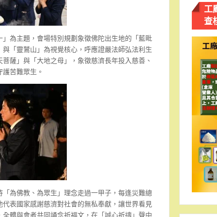
工
查
十」為主題，會場特別規劃象徵佛陀出生地的「藍毗
」與「靈鷲山」為視覺核心，呼應證嚴法師弘法利生
天菩薩」與「大地之母」，象徵慈濟長年投入慈善、
守護苦難眾生。
持「為佛教、為眾生」理念走過一甲子，每逢災難總
他代表國家感謝慈濟對社會的無私奉獻，讓世界看見
，全體與會者共同誦念祈福文，在「誠心祈禱」聲中