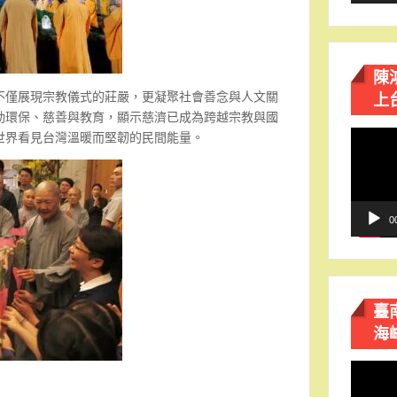
陳
上
不僅展現宗教儀式的莊嚴，更凝聚社會善念與人文關
動環保、慈善與教育，顯示慈濟已成為跨越宗教與國
視
世界看見台灣溫暖而堅韌的民間能量。
訊
播
放
器
0
臺
海
視
訊