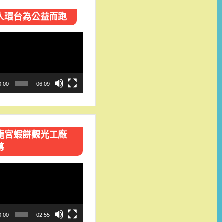
人環台​為公益而跑
0:00
06:09
龍宮蝦餅觀光工廠
幕
0:00
02:55