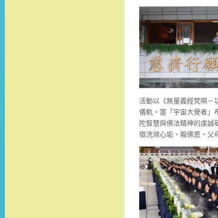
活動以《無量義經梵唄－
儀軌。當「宇宙大覺者」
陀智慧與佛法精神的虔誠
徵洗滌心垢、報佛恩、父