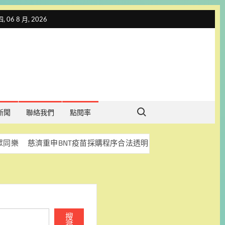
 06 8 月, 2026
Search for:
新聞
聯絡我們
點閱率
重申BNT疫苗採購程序合法透明 盼司法釐清真相
科林助聽
搜
尋