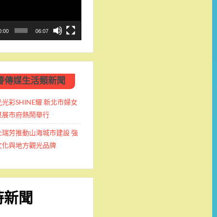
0:00
06:07
睿傳媒生活類新聞
光彩SHINE耀 新北市婦女
果展市府熱鬧舉行
赴瑞芳推動山海城市建設 強
文化與地方觀光品牌
時新聞