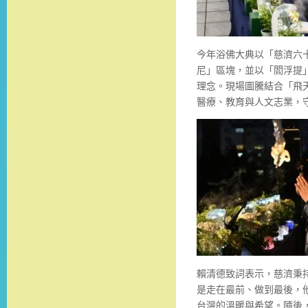
今年浴佛大典以「慈濟六
尼」區塊，並以「閻浮提
理念。現場圖騰結合「飛
醫療、教育與人文志業，
賴清德致詞表示，慈濟秉
是走在最前、做到最後，
台灣的溫暖與希望。隨後