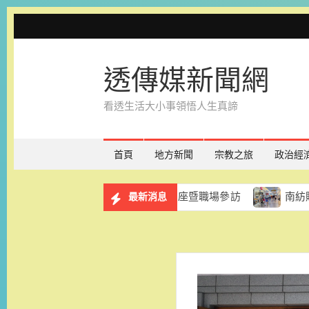
Skip
to
content
透傳媒新聞網
看透生活大小事領悟人生真諦
首頁
地方新聞
宗教之旅
政治經
務計畫 8月29日辦理講座暨職場參訪
南紡購物中心「夏
最新消息