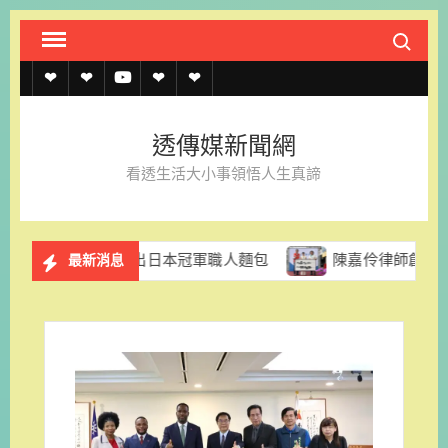
Skip
Search fo
to
content
透
透
透
聯
官
傳
傳
傳
絡
方
透傳媒新聞網
媒
媒
媒
我
LINE
看透生活大小事領悟人生真諦
規
線
youtube
們
約
上
推出日本冠軍職人麵包
陳嘉伶律師創立易勝法律事務所 
最新消息
記
者
名
單