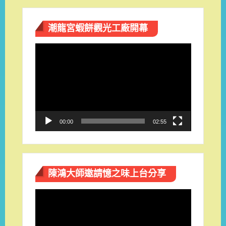
潮龍宮蝦餅觀光工廠開幕
視
訊
播
放
器
00:00
02:55
陳鴻大師邀請憶之味上台分享
視
訊
播