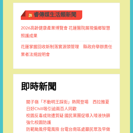
睿傳媒生活類新聞
2026高齡健康產業博覽會 花蓮醫院展現偏鄉智慧
照護成果
花蓮掌握回收新制落實源頭管理 縣政府舉辦責任
業者法規說明會
即時新聞
關子嶺「不動明王踩街」熱鬧登場 西拉雅夏
日好Chill吸引逾兩百人同歡
校園反毒成效遭質疑 國民黨團促導入唾液快篩
強化校園防護
防範颱風停電風險 台電台南區處籲民眾及早做