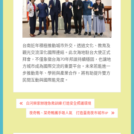
台南近年積極推動城市外交，透過文化、教育及
觀光交流深化國際連結。此次海地駐台大使正式
拜會，不僅象徵台海70年邦誼持續穩固，也讓地
方城市成為國際交流的重要平台。未來若能進一
步推動青年、學術與產業合作，將有助提升雙方
民間互動與國際能見度。
文
白河榮家辦理急救訓練 打造安全照護環境
章
夜奇鴨、菜奇鴨攜手吸人氣 打造臺南夜市城市IP
導
覽