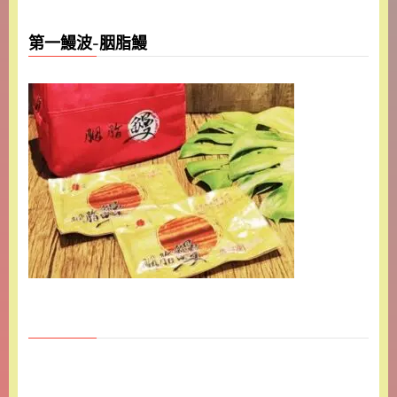
第一鰻波-胭脂鰻