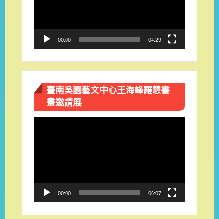
放
器
00:00
04:29
臺南吳園藝文中心王海峰羅慧書
畫邀請展
視
訊
播
放
器
00:00
06:07