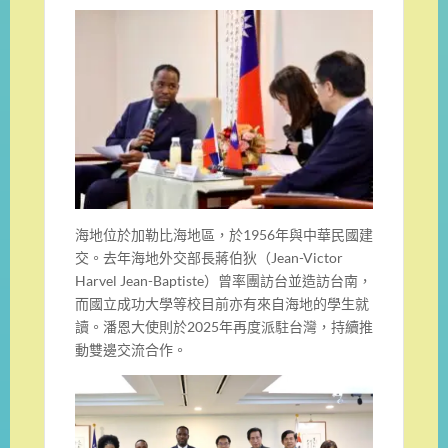
海地位於加勒比海地區，於1956年與中華民國建
交。去年海地外交部長蔣伯狄（Jean-Victor
Harvel Jean-Baptiste）曾率團訪台並造訪台南，
而國立成功大學等校目前亦有來自海地的學生就
讀。潘恩大使則於2025年再度派駐台灣，持續推
動雙邊交流合作。