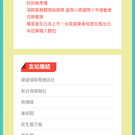
好防颱準備
深耕基層體育結碩果 臺南小將國際少年運動會
亮眼奪牌
獨家搶先日本上市！台南遠東香格里拉推出日
本冠軍職人麵包
友站連結
華盛頓新聞通訊社
新台灣網報社
商傳媒
墨新聞
民生電子報