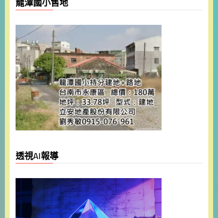
龍潭國小售地
透視AI報導