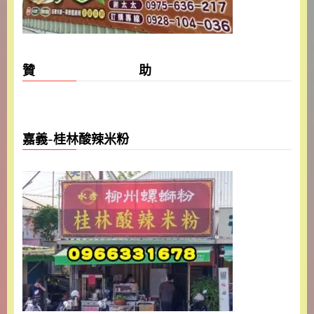
贊 助
嘉義-桂林酸辣米粉