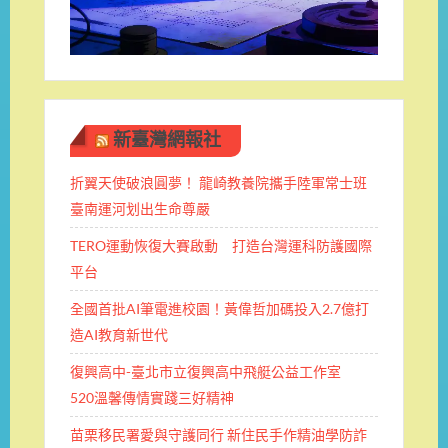
新臺灣網報社
折翼天使破浪圓夢！ 龍崎教養院攜手陸軍常士班 ​
臺南運河划出生命尊嚴
TERO運動恢復大賽啟動 打造台灣運科防護國際
平台
全國首批AI筆電進校園！黃偉哲加碼投入2.7億打
造AI教育新世代
復興高中-臺北市立復興高中飛艇公益工作室
520溫馨傳情實踐三好精神
苗栗移民署愛與守護同行 新住民手作精油學防詐