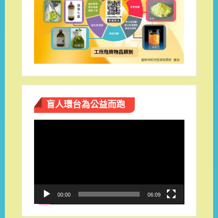
盲人環台​為公益而跑
視
訊
播
放
器
00:00
06:09