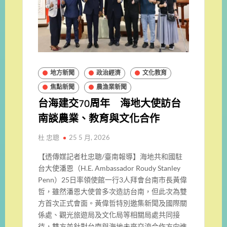
地方新聞
政治經濟
文化教育
焦點新聞
農漁業新聞
台海建交70周年 海地大使訪台
南談農業、教育與文化合作
杜 忠聰
25 5 月, 2026
【透傳媒記者杜忠聰/臺南報導】海地共和國駐
台大使潘恩（H.E. Ambassador Roudy Stanley
Penn）25日率領使館一行3人拜會台南市長黃偉
哲，雖然潘恩大使曾多次造訪台南，但此次為雙
方首次正式會面。黃偉哲特別邀集新聞及國際關
係處、觀光旅遊局及文化局等相關局處共同接
待，雙方並針對台南與海地未來交流合作方向進