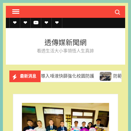
Skip
Search fo
to
content
透
透
透
聯
官
傳
傳
傳
絡
方
透傳媒新聞網
媒
媒
媒
我
LINE
看透生活大小事領悟人生真諦
規
線
youtube
們
約
上
黨團促導入唾液快篩強化校園防護
防範颱風停電風險 台電
最新消息
記
者
名
單