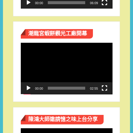
00:00
06:09
潮龍宮蝦餅觀光工廠開幕
視
訊
播
放
器
00:00
02:55
陳鴻大師邀請憶之味上台分享
視