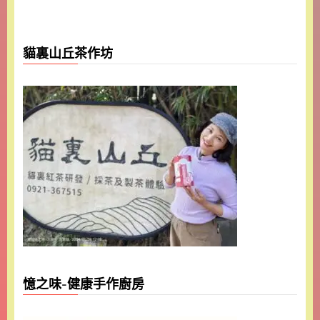
貓裏山丘茶作坊
憶之味-健康手作廚房