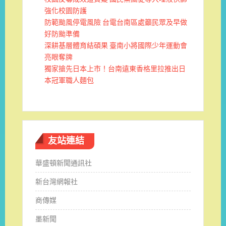
強化校園防護
防範颱風停電風險 台電台南區處籲民眾及早做
好防颱準備
深耕基層體育結碩果 臺南小將國際少年運動會
亮眼奪牌
獨家搶先日本上市！台南遠東香格里拉推出日
本冠軍職人麵包
友站連結
華盛頓新聞通訊社
新台灣網報社
商傳媒
墨新聞