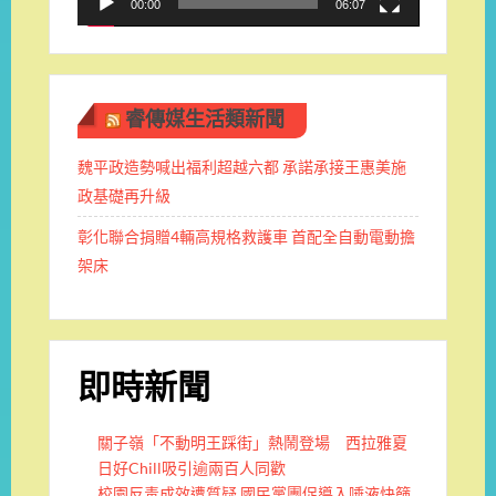
00:00
06:07
睿傳媒生活類新聞
魏平政造勢喊出福利超越六都 承諾承接王惠美施
政基礎再升級
彰化聯合捐贈4輛高規格救護車 首配全自動電動擔
架床
即時新聞
關子嶺「不動明王踩街」熱鬧登場 西拉雅夏
日好Chill吸引逾兩百人同歡
校園反毒成效遭質疑 國民黨團促導入唾液快篩