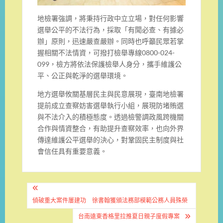
地檢署強調，將秉持行政中立立場，對任何影響
選舉公平的不法行為，採取「有聞必查、有據必
辦」原則，迅速嚴查嚴辦。同時也呼籲民眾若掌
握相關不法情資，可撥打檢舉專線0800-024-
099，檢方將依法保護檢舉人身分，攜手維護公
平、公正與乾淨的選舉環境。
地方選舉攸關基層民主與民意展現，臺南地檢署
提前成立查察妨害選舉執行小組，展現防堵賄選
與不法介入的積極態度。透過檢警調政風跨機關
合作與情資整合，有助提升查察效率，也向外界
傳達維護公平選舉的決心，對鞏固民主制度與社
會信任具有重要意義。
文
章
偵破重大案件屢建功 徐書翰獲頒法務部模範公務人員殊榮
台南遠東香格里拉推夏日親子度假專案