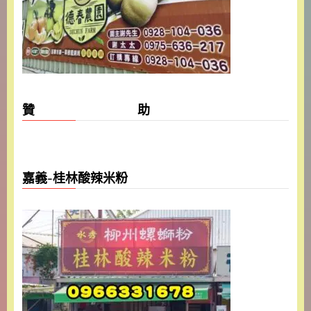
贊 助
嘉義-桂林酸辣米粉