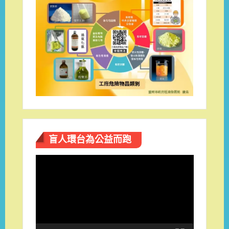
盲人環台​為公益而跑
視
訊
播
放
器