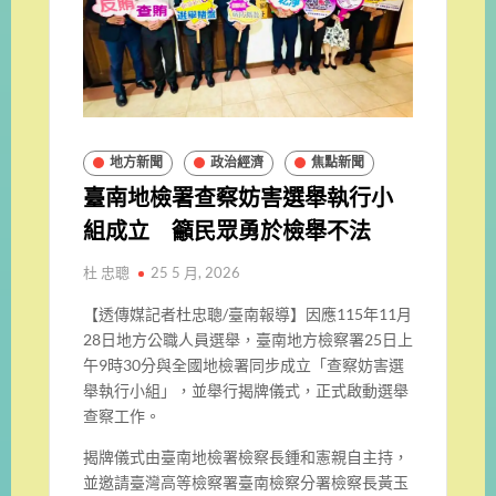
地方新聞
政治經濟
焦點新聞
臺南地檢署查察妨害選舉執行小
組成立 籲民眾勇於檢舉不法
杜 忠聰
25 5 月, 2026
【透傳媒記者杜忠聰/臺南報導】因應115年11月
28日地方公職人員選舉，臺南地方檢察署25日上
午9時30分與全國地檢署同步成立「查察妨害選
舉執行小組」，並舉行揭牌儀式，正式啟動選舉
查察工作。
揭牌儀式由臺南地檢署檢察長鍾和憲親自主持，
並邀請臺灣高等檢察署臺南檢察分署檢察長黃玉