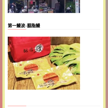
第一鰻波-胭脂鰻