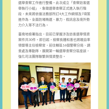
選舉查察工作進行整備。此次成立「查察妨害選
舉執行小組」，象徵選舉查察正式進入執行階
段，未來將依循法務部所訂4大工作綱領及7項策
進作為，全面防堵賄選、暴力、假訊息及境外勢
力介入等不法行為。
臺南地檢署指出，目前已掌握涉及妨害選舉情資
案件共30件。即日起，檢察長鍾和憲也將親自率
領督導主任檢察官，前往轄區16個警察分局、調
查處及專勤隊，展開第一輪選舉查察分區座談，
強化司法團隊聯繫與情資整合。