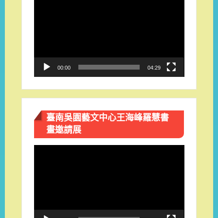
訊
播
放
器
00:00
04:29
臺南吳園藝文中心王海峰羅慧書
畫邀請展
視
訊
播
放
器