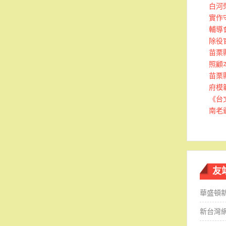
白河
實作
輔導
除役
苗栗
照顧
苗栗
府模
《台
南老
友
華盛頓
新台灣