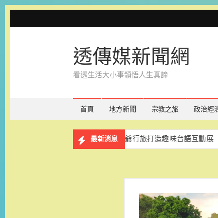
Skip
to
content
透傳媒新聞網
看透生活大小事領悟人生真諦
首頁
地方新聞
宗教之旅
政治經
物》免費展出一年 台南老爺行旅打造趣味台語互動展
和逸
最新消息