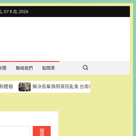
 07 8 月, 2026
Search for:
新聞
聯絡我們
點閱率
解決長輩換照資訊亂象 台南市市議員陳怡珍促每區每月至少辦
搜
尋