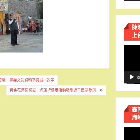
陳
上
視
訊
播
放
器
0
登場 鄭麗文強調和平與城市改革
黃金花海迎初夏 虎頭埤健走活動吸引近千民眾參與
臺
海
視
訊