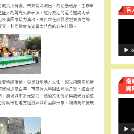
將成真火舞團」帶來精彩演出，為活動暖身。主辦單
盲
更盛大的聲光火舞表演，龍舟賽期間還將邀請明華
組表演團隊接力演出，讓民眾在欣賞激烈賽事之餘，
視
饗宴，共同歡度充滿臺南特色的端午佳節。
訊
播
放
器
0
潮
重要傳統活動，更是凝聚地方文化、觀光與體育能量
開
南運河通航百年，市府擴大舉辦國際龍舟賽，結合賽
演，展現城市多元魅力。透過文化傳承與觀光行銷並
視
也有助帶動地方經濟與城市品牌形象，讓傳統節慶展
訊
播
放
器
0