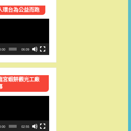
人環台​為公益而跑
0:00
06:09
龍宮蝦餅觀光工廠
幕
0:00
02:55