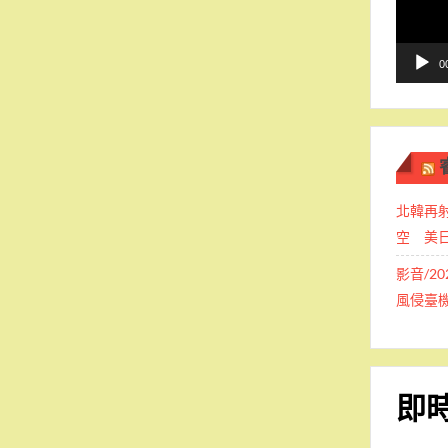
播
放
器
0
北韓再
空 美
影音/2
風侵臺
即