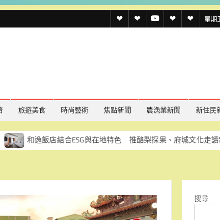
透
透
透
聯
官
星期五,
傳
傳
傳
絡
方
媒
媒
媒
我
LINE
規
線
youtube
們
約
上
記
濟
旅遊美食
時尚藝術
焦點新聞
農漁業新聞
新住民
者
飯店結合ESG與在地特色 推酪梨採果、府城文化走讀新體驗
名
單
搜尋