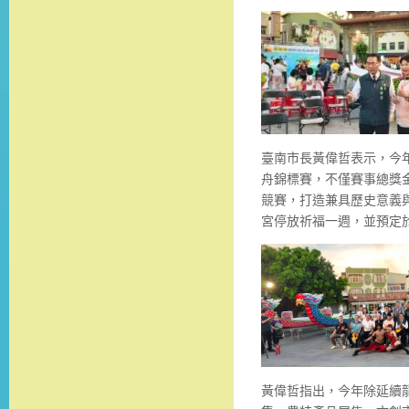
臺南市長黃偉哲表示，今
舟錦標賽，不僅賽事總獎金
競賽，打造兼具歷史意義
宮停放祈福一週，並預定
黃偉哲指出，今年除延續