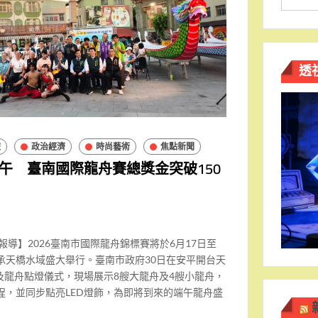
透
旅
政治經濟
時尚藝術
焦點新聞
午 臺南國際龍舟賽總獎金突破150
報導】2026臺南市國際龍舟錦標賽將於6月17日至
承天橋水域盛大舉行。臺南市政府30日在安平開台天
及龍舟點燈儀式，現場展示8艘大龍舟及4艘小龍舟，
埕，並同步點亮LED燈飾，為即將到來的端午龍舟盛