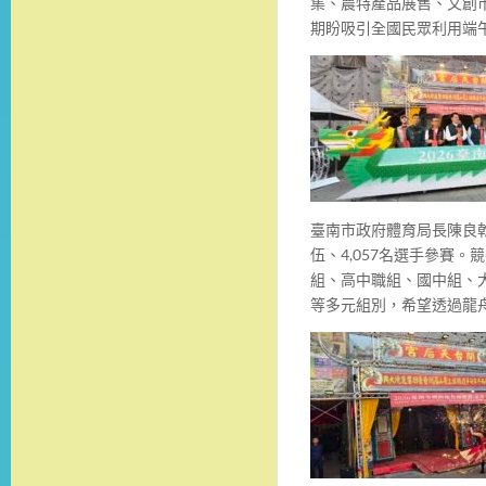
集、農特產品展售、文創
期盼吸引全國民眾利用端
臺南市政府體育局長陳良乾
伍、4,057名選手參賽
組、高中職組、國中組、
等多元組別，希望透過龍