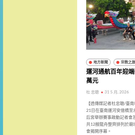
地方新聞
宗教之
運河通航百年迎端
萬元
杜 忠聰
31 5 月, 2026
【透傳媒記者杜忠聰/臺南
21日在臺南運河安億橋至
后宮舉辦賽事啟動記者會
共12艘龍舟整齊排列於廟
會揭開序幕。