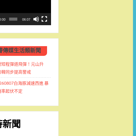
0:00
06:07
睿傳媒生活類新聞
射短程彈道飛彈！元山升
日韓同步提高警戒
0260807白海豚減速西進 暴
機率起伏不定
時新聞