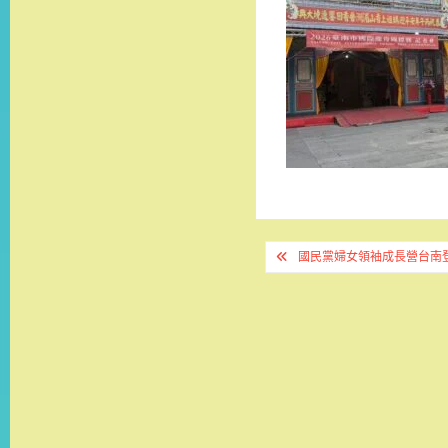
文
國民黨婦女領袖成長營台南
章
導
覽