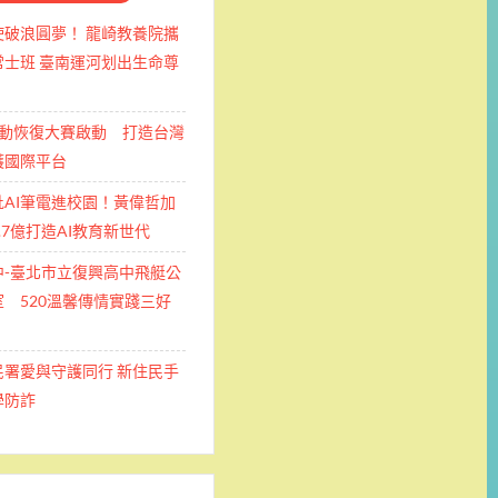
使破浪圓夢！ 龍崎教養院攜
士班 ​臺南運河划出生命尊
運動恢復大賽啟動 打造台灣
護國際平台
批AI筆電進校園！黃偉哲加
.7億打造AI教育新世代
中-臺北市立復興高中飛艇公
 520溫馨傳情實踐三好
民署愛與守護同行 新住民手
學防詐