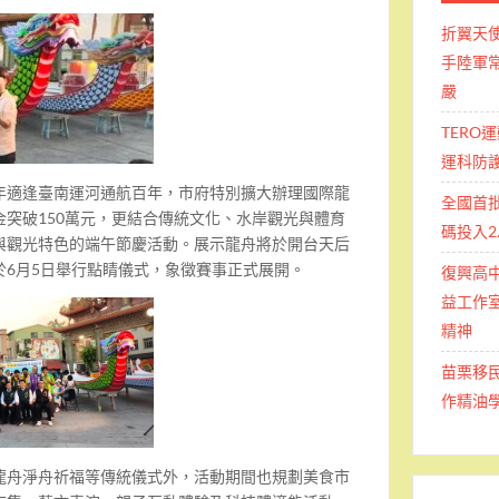
折翼天
手陸軍常
嚴
TERO
運科防
年適逢臺南運河通航百年，市府特別擴大辦理國際龍
全國首
突破150萬元，更結合傳統文化、水岸觀光與體育
碼投入2
與觀光特色的端午節慶活動。展示龍舟將於開台天后
於6月5日舉行點睛儀式，象徵賽事正式展開。
復興高
益工作室
精神
苗栗移
作精油
龍舟淨舟祈福等傳統儀式外，活動期間也規劃美食市