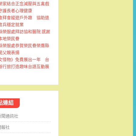
榮家結合正念減壓與五禽戲
守護長者心理健康
會拜會縱遊戶外趣 協助退
官兵穩定就業
縣榮服處拜訪協和醫院 感謝
本地榮民眷
縣榮服處恭賀榮民眷榮膺縣
範父親表揚
文怪物》免費展出一年 台
爺行旅打造趣味台語互動展
站連結
新聞通訊社
網報社