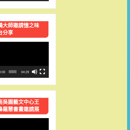
鴻大師邀請憶之味
台分享
0:00
04:29
南吳園藝文中心王
峰羅慧書畫邀請展