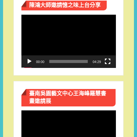
陳鴻大師邀請憶之味上台分享
視
訊
播
放
器
00:00
04:29
臺南吳園藝文中心王海峰羅慧書
畫邀請展
視
訊
播
放