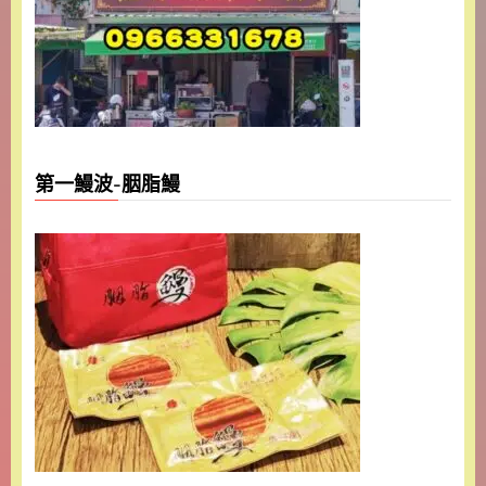
第一鰻波-胭脂鰻