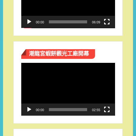
器
00:00
06:09
潮龍宮蝦餅觀光工廠開幕
視
訊
播
放
器
00:00
02:55