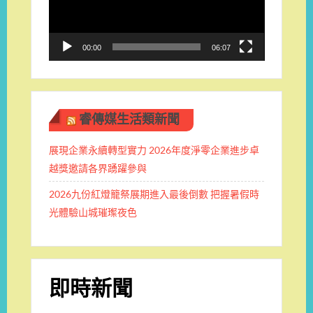
器
00:00
06:07
睿傳媒生活類新聞
展現企業永續轉型實力 2026年度淨零企業進步卓
越獎邀請各界踴躍參與
2026九份紅燈籠祭展期進入最後倒數 把握暑假時
光體驗山城璀璨夜色
即時新聞