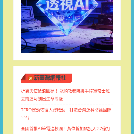
新臺灣網報社
折翼天使破浪圓夢！ 龍崎教養院攜手陸軍常士班 ​
臺南運河划出生命尊嚴
TERO運動恢復大賽啟動 打造台灣運科防護國際
平台
全國首批AI筆電進校園！黃偉哲加碼投入2.7億打