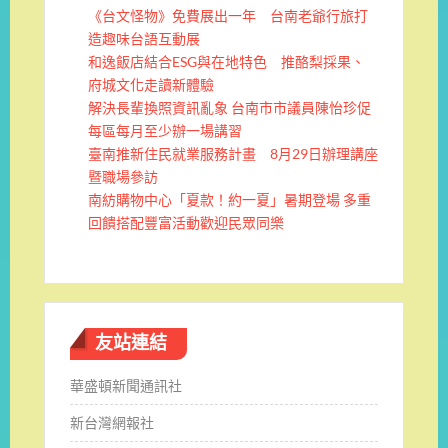
《台文怪物》免費展出一年 台南老爺行旅打
造趣味台語互動展
和逸飯店結合ESG與在地特色 推酪梨採果、
府城文化走讀新體驗
解決長輩換照資訊亂象 台南市市議員陳怡珍促
每區每月至少辦一場講習
臺南推新住民就業服務計畫 8月29日辦理講座
暨職場參訪
南紡購物中心「夏款！約一夏」暑期登場 多重
回饋搭配豐富活動歡迎民眾同樂
友站連結
華盛頓新聞通訊社
新台灣網報社