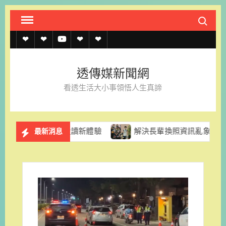
Skip
Search fo
to
content
透
透
透
聯
官
傳
傳
傳
絡
方
透傳媒新聞網
媒
媒
媒
我
LINE
看透生活大小事領悟人生真諦
規
線
youtube
們
約
上
化走讀新體驗
解決長輩換照資訊亂象 台南市市議員陳怡珍
最新消息
記
者
名
單