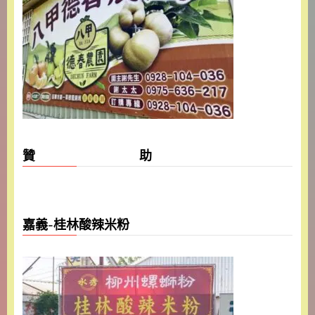
贊 助
嘉義-桂林酸辣米粉