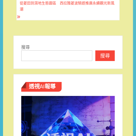
導
從菱田到濕地生態園區 西拉雅菱波騎遊推廣永續觀光新風
覽
潮
搜尋
搜尋
透視AI報導