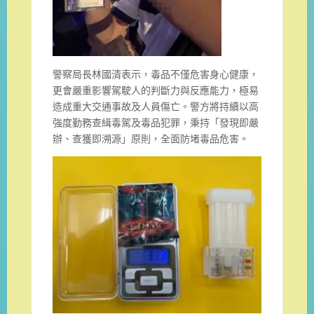
警察局長林國清表示，毒品不僅危害身心健康，
更會嚴重影響駕駛人的判斷力與反應能力，極易
造成重大交通事故及人員傷亡。警方將持續以高
強度勤務查緝毒駕及毒品犯罪，秉持「發現即嚴
辦、查獲即溯源」原則，全面防堵毒品危害。