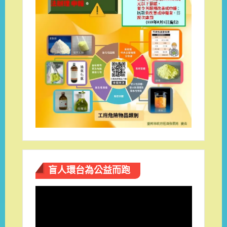
盲人環台​為公益而跑
視
訊
播
放