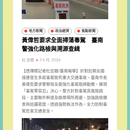
地方新聞
政治經濟
焦點新聞
黃偉哲要求全面掃蕩毒駕 臺南
警強化路檢與溯源查緝
杜 忠聰
3 6 月, 2026
【透傳媒記者杜忠聰/臺南報導】針對近期全國
接連發生多起毒駕致死重大交通事故，臺南市長
黃偉哲要求警察局全面強化毒駕取締勤務，展現
「毒駕零容忍」決心。警方針對毒駕高風險路
段、主要聯外幹道及娛樂場所周邊，加強路檢攔
查與巡邏密度，透過強勢執法作為，全力防制毒
駕危害交通安全。