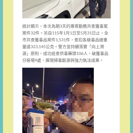
統計顯示，本次為期3天的專案勤務共查獲毒駕
案件32件。另自115年1月1日至5月31日止，全
市共查獲毒品案件1,531件，查扣各級毒品總重
量達323,145公克。警方並持續落實「向上溯
源」原則，成功追查供毒藥頭106人，破獲毒品
分裝場9處，展現掃毒斷源與強力執法成果。