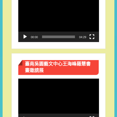
訊
播
放
器
00:00
04:29
臺南吳園藝文中心王海峰羅慧書
畫邀請展
視
訊
播
放
器