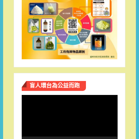
盲人環台​為公益而跑
視
訊
播
放
器