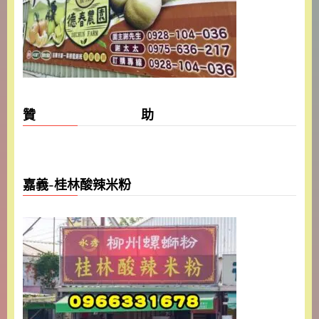
贊 助
嘉義-桂林酸辣米粉