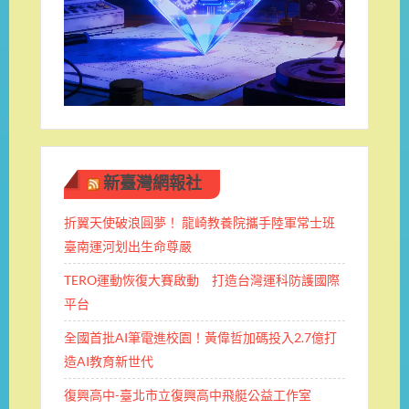
新臺灣網報社
折翼天使破浪圓夢！ 龍崎教養院攜手陸軍常士班 ​
臺南運河划出生命尊嚴
TERO運動恢復大賽啟動 打造台灣運科防護國際
平台
全國首批AI筆電進校園！黃偉哲加碼投入2.7億打
造AI教育新世代
復興高中-臺北市立復興高中飛艇公益工作室