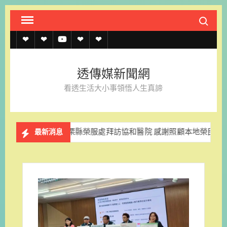
Skip
Search fo
to
content
透
透
透
聯
官
傳
傳
傳
絡
方
透傳媒新聞網
媒
媒
媒
我
LINE
看透生活大小事領悟人生真諦
規
線
youtube
們
約
上
苗栗縣榮服處拜訪協和醫院 感謝照顧本地榮民眷
苗栗縣榮
最新消息
記
者
名
單