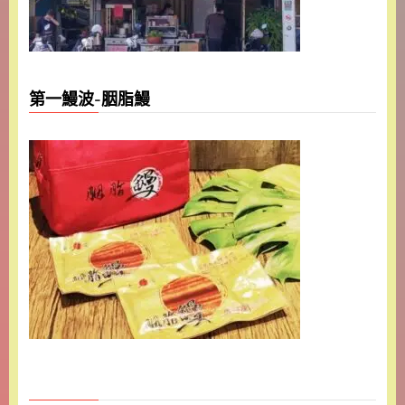
第一鰻波-胭脂鰻