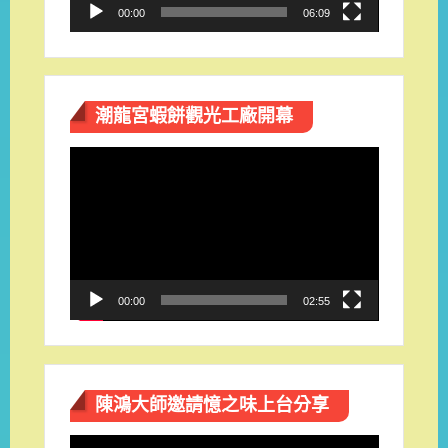
00:00
06:09
潮龍宮蝦餅觀光工廠開幕
視
訊
播
放
器
00:00
02:55
陳鴻大師邀請憶之味上台分享
視