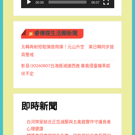
00:00
06:07
睿傳媒生活類新聞
北韓再射短程彈道飛彈！元山升空 美日韓同步提
高警戒
影音/20260807白海豚減速西進 暴風侵臺機率起
伏不定
即時新聞
白河榮家結合正念減壓與五禽戲實作守護長者
心理健康