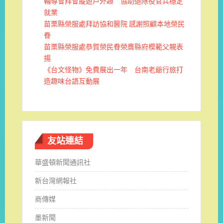
輔導會拜會縱遊戶外趣 協助退除役官兵穩定
就業
苗栗縣榮服處拜訪協和醫院 感謝照顧本地榮民
眷
苗栗縣榮服處恭賀榮民眷榮膺縣府模範父親表
揚
《台文怪物》免費展出一年 台南老爺行旅打
造趣味台語互動展
友站連結
華盛頓新聞通訊社
新台灣網報社
商傳媒
墨新聞