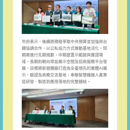
市府表示，後續將積極爭取中央預算並加強與台
糖協調合作，以公私協力方式推動基地活化。短
期將進行先期規劃，中期建置示範館與實證場
域，長期則朝向常設展示空間及招商服務平台發
展，目標將新營糖廠打造為全臺領先的實體AI展
示、驗證及商務交流基地，串聯智慧機器人產業
從研發、製造到應用落地的完整鏈結。