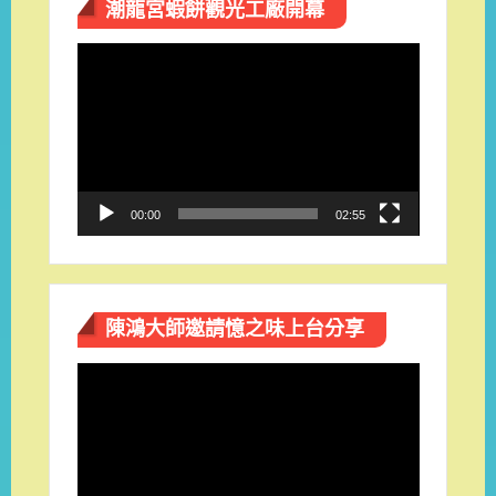
潮龍宮蝦餅觀光工廠開幕
視
訊
播
放
器
00:00
02:55
陳鴻大師邀請憶之味上台分享
視
訊
播
放
器