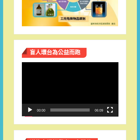
盲人環台​為公益而跑
視
訊
播
放
器
00:00
06:09