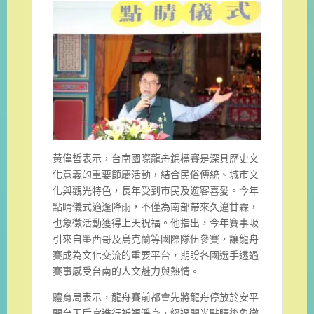
黃偉哲表示，台南國際龍舟錦標賽是深具歷史文
化意義的重要節慶活動，結合民俗傳統、城市文
化與觀光特色，長年受到市民及遊客喜愛。今年
點睛儀式適逢降雨，不僅為南部帶來久違甘霖，
也象徵活動獲得上天祝福。他指出，今年賽事吸
引來自墨西哥及烏克蘭等國際隊伍參賽，讓龍舟
賽成為文化交流的重要平台，期盼各國選手透過
賽事感受台南的人文魅力與熱情。
體育局表示，龍舟賽前都會先將龍舟停放於安平
開台天后宮進行祈福淨身，經過開光點睛後象徵