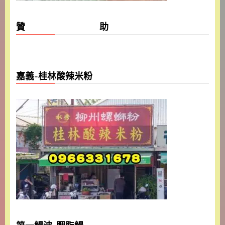
贊 助
嘉義-桂林酸辣米粉