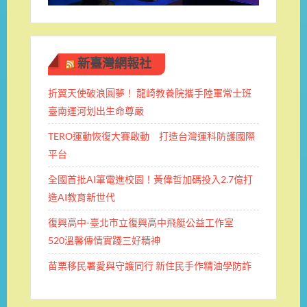
新臺灣網報社
折翼天使破浪圓夢！ 龍崎教養院攜手陸軍常士班 ​
臺南運河划出生命尊嚴
TERO運動恢復大賽啟動 打造台灣運科防護國際
平台
全國首批AI筆電進校園！黃偉哲加碼投入2.7億打
造AI教育新世代
復興高中-臺北市立復興高中飛艇公益工作室
520溫馨傳情實踐三好精神
苗栗移民署愛與守護同行 新住民手作精油學防詐