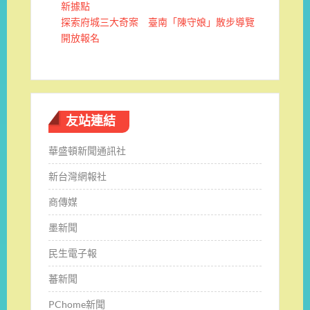
新據點
探索府城三大奇案 臺南「陳守娘」散步導覽
開放報名
友站連結
華盛頓新聞通訊社
新台灣網報社
商傳媒
墨新聞
民生電子報
蕃新聞
PChome新聞