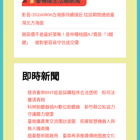
睿傳媒生活類新聞
影音/20260806白海豚持續接近 估這期間通過臺
灣北方海面
開高價不是最好策略！房仲曝桃園A7賣房「3關
鍵」 做對更容易守住成交價
即時新聞
慈濟重申BNT疫苗採購程序合法透明 盼司法
釐清真相
科林助聽器捐AI數位助聽器 新竹縣公私協力
守護聽力健康
臺南攜產業交流團訪波蘭 拓展智慧機器人與
無人機商機
戲巢藝術館啟用 臺南再添推廣傳統戲曲文化