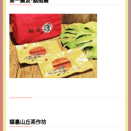
第一鰻波-胭脂鰻
貓裏山丘茶作坊