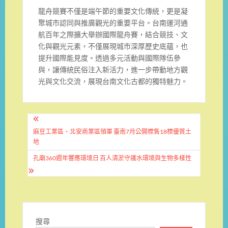
龍舟競賽不僅是端午節的重要文化傳統，更是凝
聚城市認同與推廣觀光的重要平台。台南運河通
航百年之際擴大舉辦國際龍舟賽，結合競技、文
化與觀光元素，不僅展現城市深厚歷史底蘊，也
提升國際能見度。透過多元活動與國際隊伍參
與，讓傳統民俗注入新活力，進一步帶動地方觀
光與文化交流，展現台南文化古都的獨特魅力。
文
章
麻豆工業區、北安商業區領軍 臺南7月公開標售18標優質土
地
導
孔廟360週年響應環境日 百人清淤守護水環境與生物多樣性
覽
搜尋