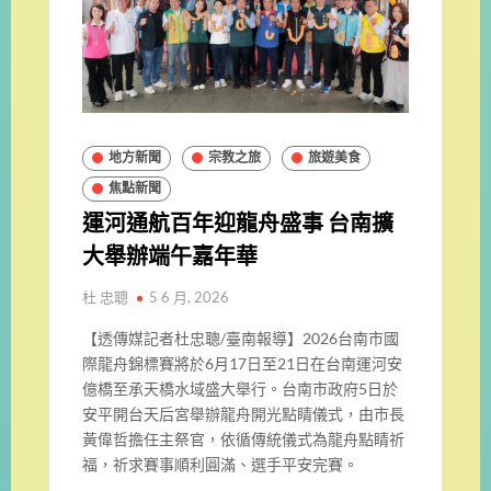
地方新聞
宗教之旅
旅遊美食
焦點新聞
運河通航百年迎龍舟盛事 台南擴
大舉辦端午嘉年華
杜 忠聰
5 6 月, 2026
【透傳媒記者杜忠聰/臺南報導】2026台南市國
際龍舟錦標賽將於6月17日至21日在台南運河安
億橋至承天橋水域盛大舉行。台南市政府5日於
安平開台天后宮舉辦龍舟開光點睛儀式，由市長
黃偉哲擔任主祭官，依循傳統儀式為龍舟點睛祈
福，祈求賽事順利圓滿、選手平安完賽。