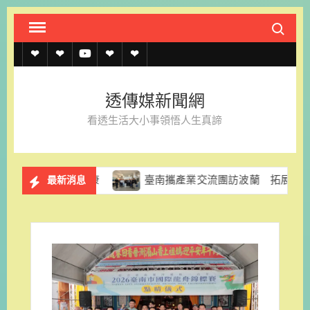
Skip
Search fo
to
content
透
透
透
聯
官
傳
傳
傳
絡
方
透傳媒新聞網
媒
媒
媒
我
LINE
看透生活大小事領悟人生真諦
規
線
youtube
們
約
上
力健康
臺南攜產業交流團訪波蘭 拓展智慧機器人與無人機
最新消息
記
者
名
單