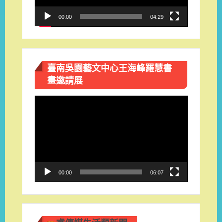
00:00
04:29
臺南吳園藝文中心王海峰羅慧書
畫邀請展
視
訊
播
放
器
00:00
06:07