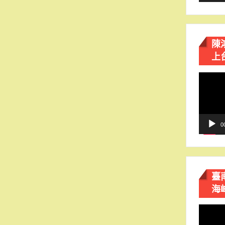
陳
上
視
訊
播
放
器
0
臺
海
視
訊