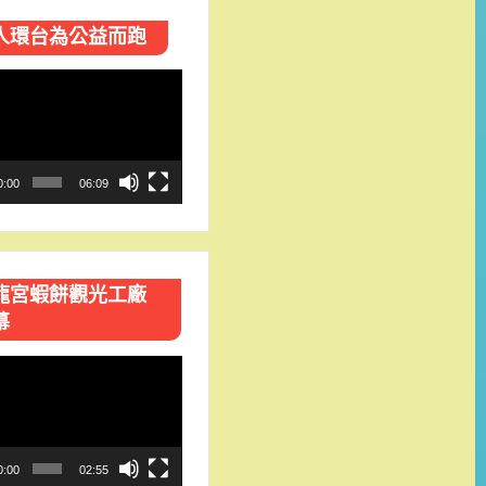
人環台​為公益而跑
0:00
06:09
龍宮蝦餅觀光工廠
幕
0:00
02:55