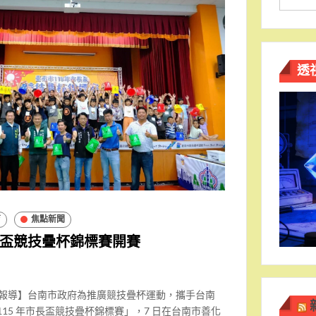
透
育
焦點新聞
市長盃競技疊杯錦標賽開賽
南報導】台南市政府為推廣競技疊杯運動，攜手台南
115 年市長盃競技疊杯錦標賽」，7 日在台南市善化