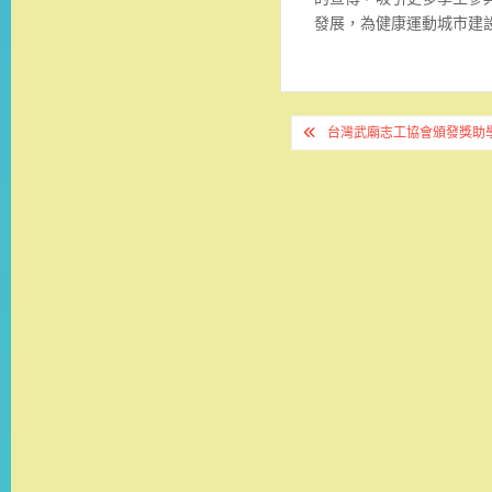
發展，為健康運動城市建
文
台灣武廟志工協會頒發獎助學
章
導
覽