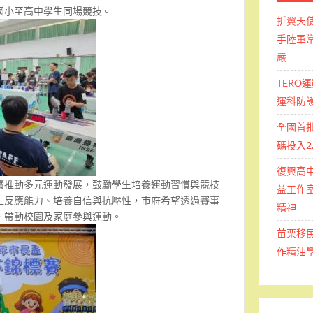
國小至高中學生同場競技。
折翼天
手陸軍常
嚴
TERO
運科防
全國首
碼投入2
復興高
續推動多元運動發展，鼓勵學生培養運動習慣與競技
益工作室
生反應能力、培養自信與抗壓性，市府希望透過賽事
精神
，帶動校園及家庭參與運動。
苗栗移
作精油