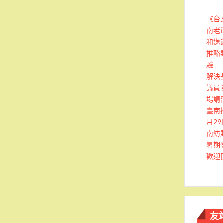
《台
南老
和逸
推酪
驗
解決
議員
場講
臺南
月2
南紡
暑期
歡迎
友