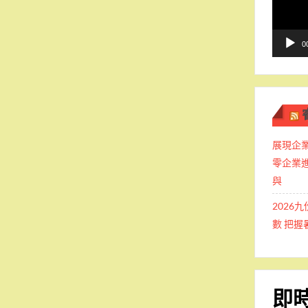
播
放
器
0
展現企業
零企業
與
2026
數 把
即