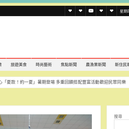
透
透
透
聯
官
星期四,
傳
傳
傳
絡
方
媒
媒
媒
我
LINE
規
線
youtube
們
約
上
記
濟
旅遊美食
時尚藝術
焦點新聞
農漁業新聞
新住民
者
一夏」暑期登場 多重回饋搭配豐富活動歡迎民眾同樂
慈濟重申B
名
單
搜尋