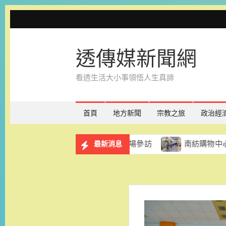
Skip
to
content
透傳媒新聞網
看透生活大小事領悟人生真諦
首頁
地方新聞
宗教之旅
政治經
 8月29日辦理講座暨職場參訪
南紡購物中心「夏款！約
最新消息