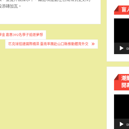
設添磚加瓦。
盲
視
訊
播
金 嘉惠392名學子追逐夢想
放
匹克球搭建國際橋梁 臺南率團赴山口縣推動體育外交
器
0
潮
開
視
訊
播
放
器
0