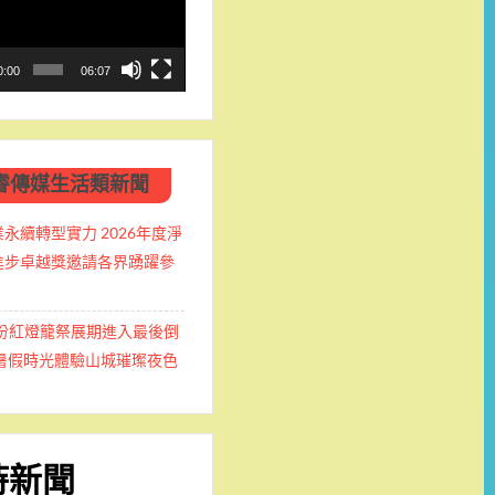
0:00
06:07
睿傳媒生活類新聞
永續轉型實力 2026年度淨
進步卓越獎邀請各界踴躍參
九份紅燈籠祭展期進入最後倒
握暑假時光體驗山城璀璨夜色
時新聞