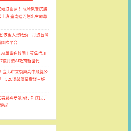
使破浪圓夢！ 龍崎教養院攜
士班 ​臺南運河划出生命尊
運動恢復大賽啟動 打造台灣
護國際平台
批AI筆電進校園！黃偉哲加
.7億打造AI教育新世代
中-臺北市立復興高中飛艇公
 520溫馨傳情實踐三好
民署愛與守護同行 新住民手
學防詐