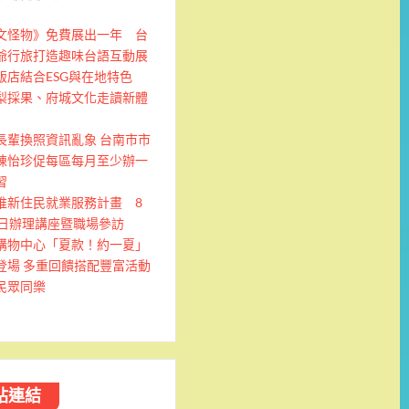
文怪物》免費展出一年 台
爺行旅打造趣味台語互動展
飯店結合ESG與在地特色
梨採果、府城文化走讀新體
長輩換照資訊亂象 台南市市
陳怡珍促每區每月至少辦一
習
推新住民就業服務計畫 8
9日辦理講座暨職場參訪
購物中心「夏款！約一夏」
登場 多重回饋搭配豐富活動
民眾同樂
站連結