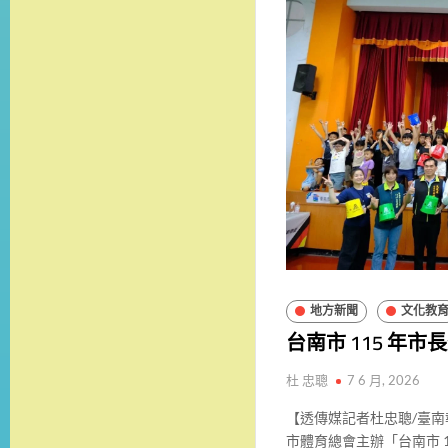
地方新聞
文化教
台南市 115 年
杜 忠聰
7 6 月, 2026
【透傳媒記者杜忠聰/臺
市體育總會主辦「台南市 