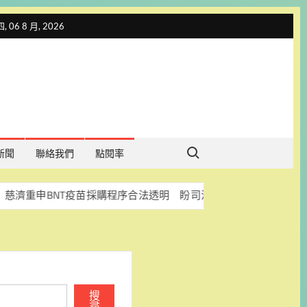
 06 8 月, 2026
Search for:
新聞
聯絡我們
點閱率
NT疫苗採購程序合法透明 盼司法釐清真相
科林助聽器捐A
搜
尋