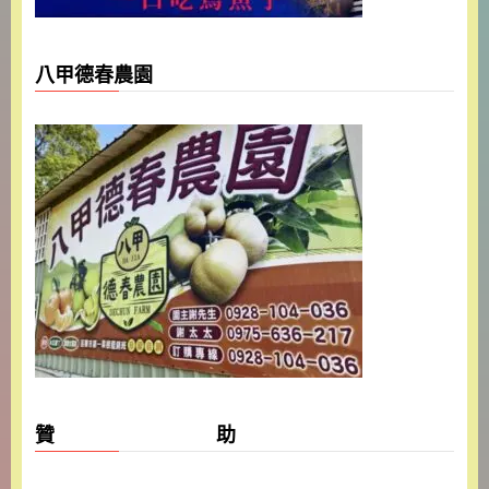
八甲德春農園
贊 助