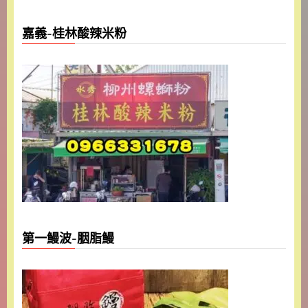
嘉義-桂林酸辣米粉
第一鰻波-胭脂鰻