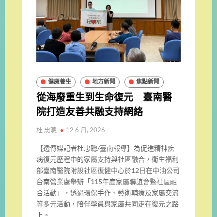
健康養生
地方新聞
焦點新聞
從海廢重生到生命復元 臺南醫
院打造友善共融支持網絡
杜 忠聰
12 6 月, 2026
【透傳媒記者杜忠聰/臺南報導】為促進精神疾
病復元歷程中的家屬支持與社區融合，衛生福利
部臺南醫院附設社區復健中心於12日在中油公司
台南營業處舉辦「115年度家屬聯誼會暨社區融
合活動」，透過環保手作、藝術輔療及家屬交流
等多元活動，陪伴學員與家屬共同走在復元之路
上。