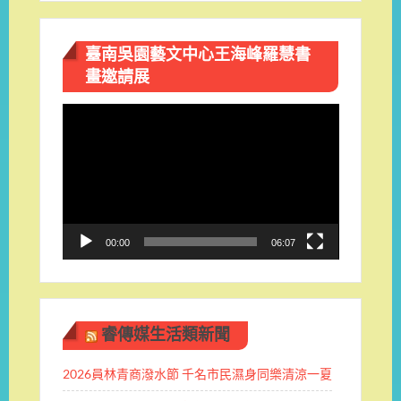
臺南吳園藝文中心王海峰羅慧書
畫邀請展
視
訊
播
放
器
00:00
06:07
睿傳媒生活類新聞
2026員林青商潑水節 千名市民濕身同樂清涼一夏