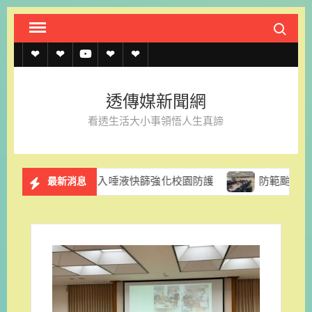
Skip
Search fo
to
content
透
透
透
聯
官
傳
傳
傳
絡
方
透傳媒新聞網
媒
媒
媒
我
LINE
看透生活大小事領悟人生真諦
規
線
youtube
們
約
上
團促導入唾液快篩強化校園防護
防範颱風停電風險 台電台
最新消息
記
者
名
單