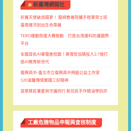
新臺灣網報社
折翼天使破浪圓夢！ 龍崎教養院攜手陸軍常士班 ​
臺南運河划出生命尊嚴
TERO運動恢復大賽啟動 打造台灣運科防護國際
平台
全國首批AI筆電進校園！黃偉哲加碼投入2.7億打
造AI教育新世代
復興高中-臺北市立復興高中飛艇公益工作室
520溫馨傳情實踐三好精神
苗栗移民署愛與守護同行 新住民手作精油學防詐
工廠危險物品申報與查核制度