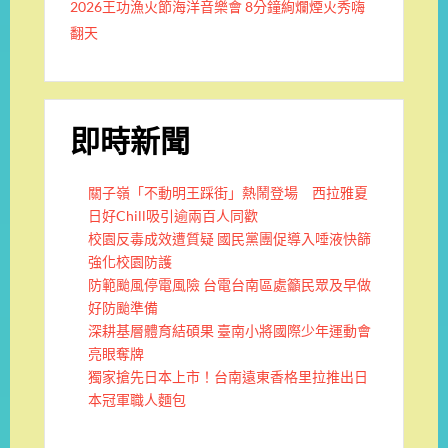
2026王功漁火節海洋音樂會 8分鐘絢爛煙火秀嗨
翻天
即時新聞
關子嶺「不動明王踩街」熱鬧登場 西拉雅夏
日好Chill吸引逾兩百人同歡
校園反毒成效遭質疑 國民黨團促導入唾液快篩
強化校園防護
防範颱風停電風險 台電台南區處籲民眾及早做
好防颱準備
深耕基層體育結碩果 臺南小將國際少年運動會
亮眼奪牌
獨家搶先日本上市！台南遠東香格里拉推出日
本冠軍職人麵包