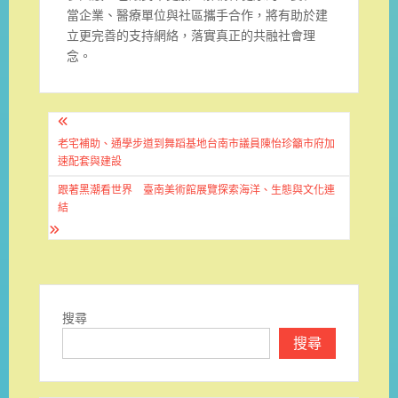
當企業、醫療單位與社區攜手合作，將有助於建
立更完善的支持網絡，落實真正的共融社會理
念。
文
章
老宅補助、通學步道到舞蹈基地台南市議員陳怡珍籲市府加
速配套與建設
導
跟著黑潮看世界 臺南美術館展覽探索海洋、生態與文化連
覽
結
搜尋
搜尋