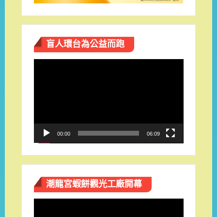
盲人環台​為公益而跑
視
訊
播
放
器
00:00
06:09
潮龍宮蝦餅觀光工廠開幕
視
訊