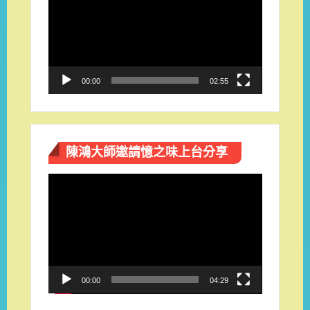
播
放
器
00:00
02:55
陳鴻大師邀請憶之味上台分享
視
訊
播
放
器
00:00
04:29