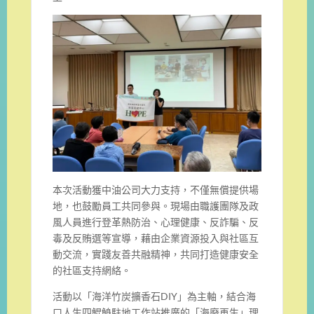
本次活動獲中油公司大力支持，不僅無償提供場
地，也鼓勵員工共同參與。現場由職護團隊及政
風人員進行登革熱防治、心理健康、反詐騙、反
毒及反賄選等宣導，藉由企業資源投入與社區互
動交流，實踐友善共融精神，共同打造健康安全
的社區支持網絡。
活動以「海洋竹炭擴香石DIY」為主軸，結合海
口人生四鯤鯓駐地工作站推廣的「海廢再生」理