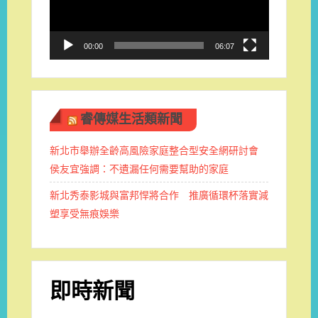
器
00:00
06:07
睿傳媒生活類新聞
新北市舉辦全齡高風險家庭整合型安全網研討會
侯友宜強調：不遺漏任何需要幫助的家庭
新北秀泰影城與富邦悍將合作 推廣循環杯落實減
塑享受無痕娛樂
即時新聞