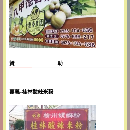
贊 助
嘉義-桂林酸辣米粉