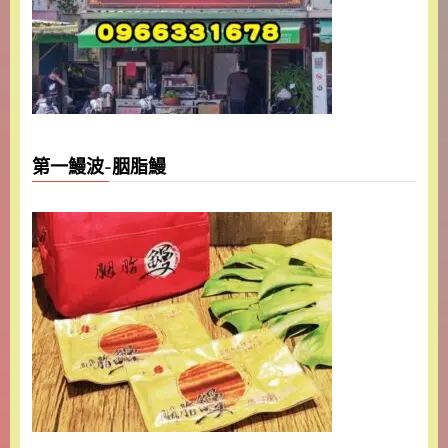
第一鰻波-胭脂鰻