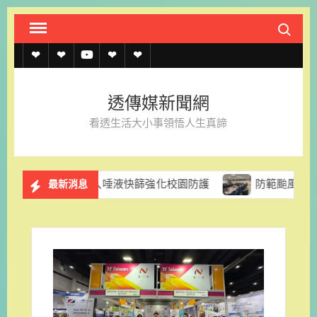
Skip
Search fo
to
content
透
透
透
聯
官
傳
傳
傳
絡
方
透傳媒新聞網
媒
媒
媒
我
LINE
看透生活大小事領悟人生真諦
規
線
youtube
們
約
上
促導入唾液快篩強化校園防護
防範颱風停電風險 台電台南
最新消息
記
者
名
單