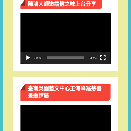
陳鴻大師邀請憶之味上台分享
視
訊
播
放
器
00:00
04:29
臺南吳園藝文中心王海峰羅慧書
畫邀請展
視
訊
播
放