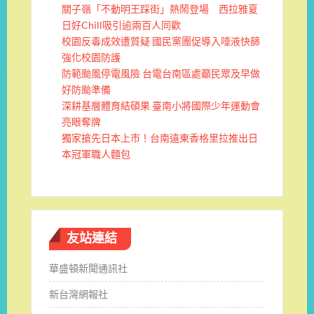
關子嶺「不動明王踩街」熱鬧登場 西拉雅夏
日好Chill吸引逾兩百人同歡
校園反毒成效遭質疑 國民黨團促導入唾液快篩
強化校園防護
防範颱風停電風險 台電台南區處籲民眾及早做
好防颱準備
深耕基層體育結碩果 臺南小將國際少年運動會
亮眼奪牌
獨家搶先日本上市！台南遠東香格里拉推出日
本冠軍職人麵包
友站連結
華盛頓新聞通訊社
新台灣網報社