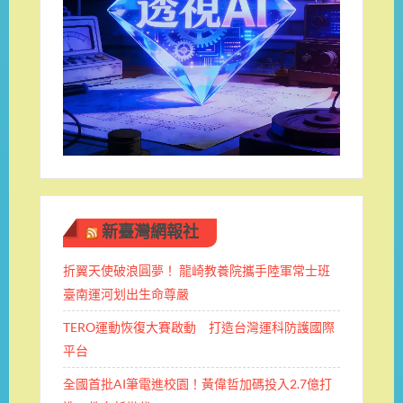
新臺灣網報社
折翼天使破浪圓夢！ 龍崎教養院攜手陸軍常士班 ​
臺南運河划出生命尊嚴
TERO運動恢復大賽啟動 打造台灣運科防護國際
平台
全國首批AI筆電進校園！黃偉哲加碼投入2.7億打