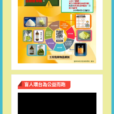
盲人環台​為公益而跑
視
訊
播
放