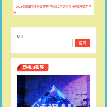
章
導
2026臺南國際龍舟錦標賽登場 結合藝文展演打造端午嘉年華
覽
搜尋
搜尋
透視AI報導