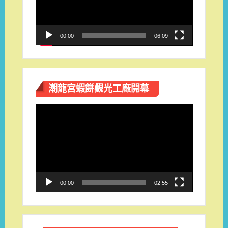
器
00:00
06:09
潮龍宮蝦餅觀光工廠開幕
視
訊
播
放
器
00:00
02:55