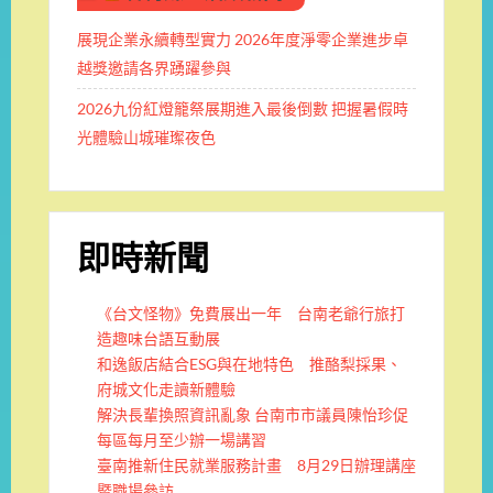
展現企業永續轉型實力 2026年度淨零企業進步卓
越獎邀請各界踴躍參與
2026九份紅燈籠祭展期進入最後倒數 把握暑假時
光體驗山城璀璨夜色
即時新聞
《台文怪物》免費展出一年 台南老爺行旅打
造趣味台語互動展
和逸飯店結合ESG與在地特色 推酪梨採果、
府城文化走讀新體驗
解決長輩換照資訊亂象 台南市市議員陳怡珍促
每區每月至少辦一場講習
臺南推新住民就業服務計畫 8月29日辦理講座
暨職場參訪