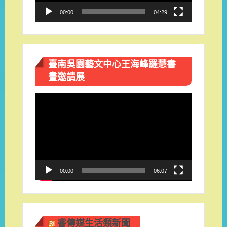
00:00
04:29
臺南吳園藝文中心王海峰羅慧書
畫邀請展
視
訊
播
放
器
00:00
06:07
睿傳媒生活類新聞