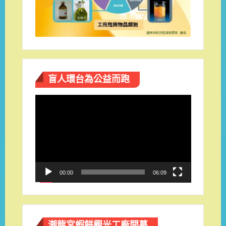
盲人環台​為公益而跑
視
訊
播
放
器
00:00
06:09
潮龍宮蝦餅觀光工廠開幕