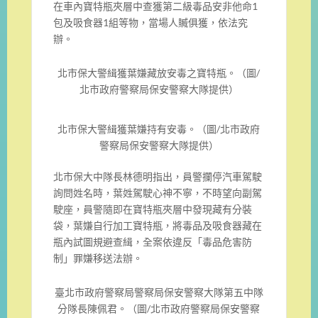
在車內寶特瓶夾層中查獲第二級毒品安非他命1
包及吸食器1組等物，當場人贓俱獲，依法究
辦。
北市保大警緝獲葉嫌藏放安毒之寶特瓶。（圖/
北市政府警察局保安警察大隊提供）
北市保大警緝獲葉嫌持有安毒。（圖/北市政府
警察局保安警察大隊提供）
北市保大中隊長林德明指出，員警攔停汽車駕駛
詢問姓名時，葉姓駕駛心神不寧，不時望向副駕
駛座，員警隨即在寶特瓶夾層中發現藏有分裝
袋，葉嫌自行加工寶特瓶，將毒品及吸食器藏在
瓶內試圖規避查緝，全案依違反「毒品危害防
制」罪嫌移送法辦。
臺北市政府警察局警察局保安警察大隊第五中隊
分隊長陳佩君。（圖/北市政府警察局保安警察