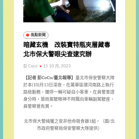
焦點新聞
暗藏玄機 改裝寶特瓶夾層藏毒
北市保大警眼尖查逮究辦
彭 Coco
15 10 月, 2023
【記者 彭CoCo/臺北報導】
臺北市保安警察大隊
於本(10)月13日深夜，在萬華區環河南路上執行
路檢勤務，攔停一輛可疑自小客車，在員警查證
身分時，葉姓駕駛眼神不時飄向車輛副駕駛座，
員警察覺有異。
北市保大警緝獲之安非他命吸食器1組。（圖/北
市政府警察局保安警察大隊提供）