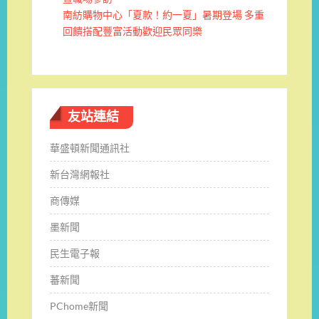
南紡購物中心「夏款！約一夏」暑期登場 多重
回饋搭配豐富活動歡迎民眾同樂
友站連結
華盛頓新聞通訊社
新台灣網報社
商傳媒
墨新聞
民生電子報
蕃新聞
PChome新聞