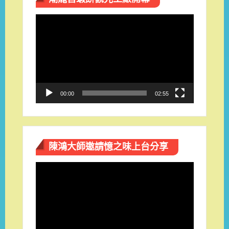
視
訊
播
放
器
00:00
02:55
陳鴻大師邀請憶之味上台分享
視
訊
播
放
器