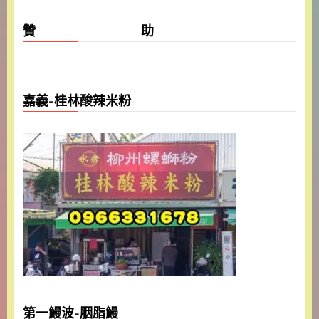
贊 助
嘉義-桂林酸辣米粉
第一鰻波-胭脂鰻