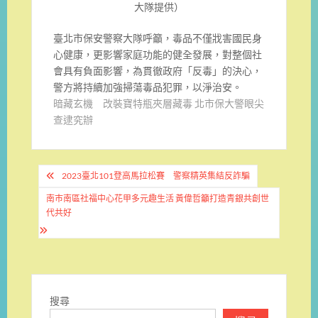
大隊提供）
臺北市保安警察大隊呼籲，毒品不僅戕害國民身
心健康，更影響家庭功能的健全發展，對整個社
會具有負面影響，為貫徹政府「反毒」的決心，
警方將持續加強掃蕩毒品犯罪，以淨治安。
暗藏玄機 改裝寶特瓶夾層藏毒 北市保大警眼尖
查逮究辦
文
2023臺北101登高馬拉松賽 警察精英集結反詐騙
章
南巿南區社福中心花甲多元趣生活 黃偉哲籲打造青銀共創世
導
代共好
覽
搜尋