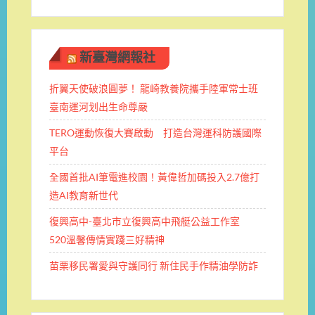
新臺灣網報社
折翼天使破浪圓夢！ 龍崎教養院攜手陸軍常士班 ​
臺南運河划出生命尊嚴
TERO運動恢復大賽啟動 打造台灣運科防護國際
平台
全國首批AI筆電進校園！黃偉哲加碼投入2.7億打
造AI教育新世代
復興高中-臺北市立復興高中飛艇公益工作室
520溫馨傳情實踐三好精神
苗栗移民署愛與守護同行 新住民手作精油學防詐