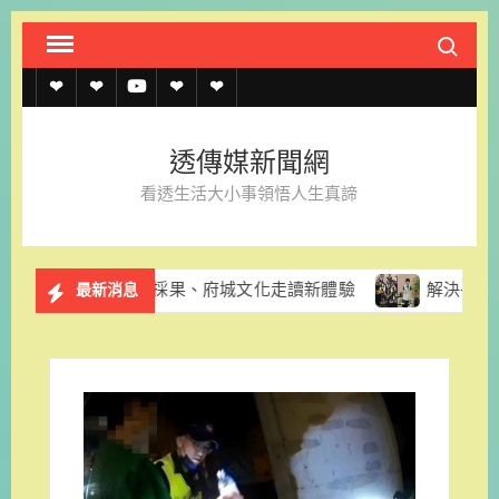
Skip
Search fo
to
content
透
透
透
聯
官
傳
傳
傳
絡
方
透傳媒新聞網
媒
媒
媒
我
LINE
看透生活大小事領悟人生真諦
規
線
youtube
們
約
上
推酪梨採果、府城文化走讀新體驗
解決長輩換照資訊亂象 
最新消息
記
者
名
單