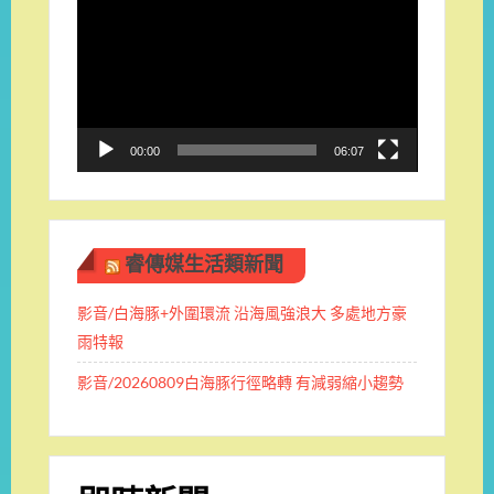
訊
播
放
器
00:00
06:07
睿傳媒生活類新聞
影音/白海豚+外圍環流 沿海風強浪大 多處地方豪
雨特報
影音/20260809白海豚行徑略轉 有減弱縮小趨勢