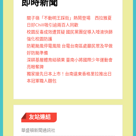
即時新聞
關子嶺「不動明王踩街」熱鬧登場 西拉雅夏
日好Chill吸引逾兩百人同歡
校園反毒成效遭質疑 國民黨團促導入唾液快篩
強化校園防護
防範颱風停電風險 台電台南區處籲民眾及早做
好防颱準備
深耕基層體育結碩果 臺南小將國際少年運動會
亮眼奪牌
獨家搶先日本上市！台南遠東香格里拉推出日
本冠軍職人麵包
友站連結
華盛頓新聞通訊社