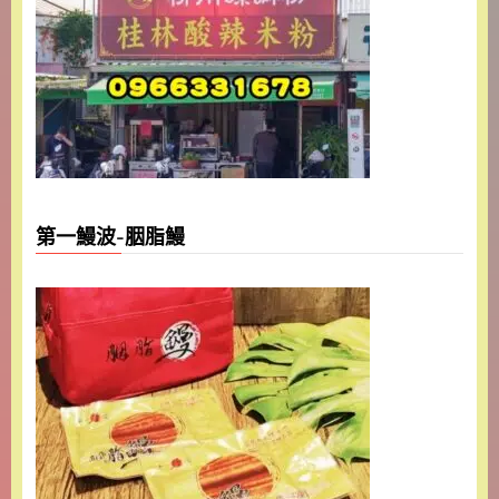
第一鰻波-胭脂鰻