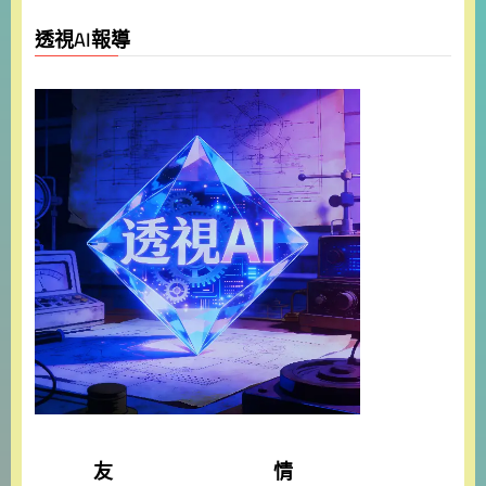
透視AI報導
友 情