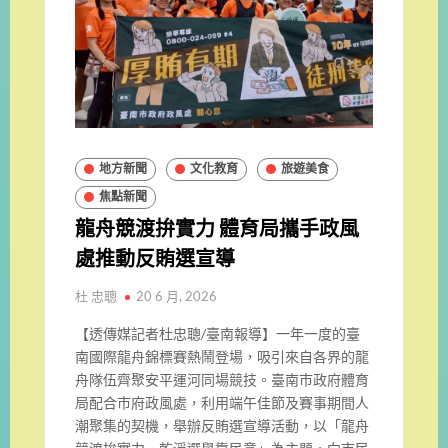
地方新聞
文化教育
旅遊美食
焦點新聞
龍舟競渡拚實力 體育局攜手政風
處推動反賄選宣導
杜 忠聰
20 6 月, 2026
【透傳媒記者杜忠聰/臺南報導】一年一度的臺
南國際龍舟錦標賽熱鬧登場，吸引來自各界的龍
舟隊伍齊聚安平運河同場競技。臺南市政府體育
局配合市府政風處，利用端午佳節及賽事期間人
潮聚集的契機，舉辦反賄選宣導活動，以「龍舟