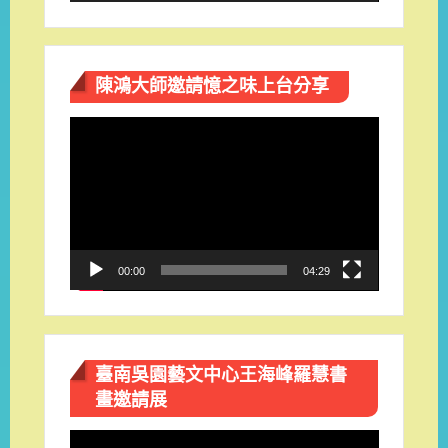
陳鴻大師邀請憶之味上台分享
視
訊
播
放
器
00:00
04:29
臺南吳園藝文中心王海峰羅慧書
畫邀請展
視