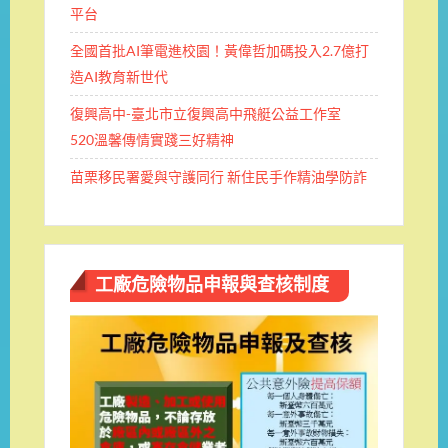
平台
全國首批AI筆電進校園！黃偉哲加碼投入2.7億打
造AI教育新世代
復興高中-臺北市立復興高中飛艇公益工作室
520溫馨傳情實踐三好精神
苗栗移民署愛與守護同行 新住民手作精油學防詐
工廠危險物品申報與查核制度