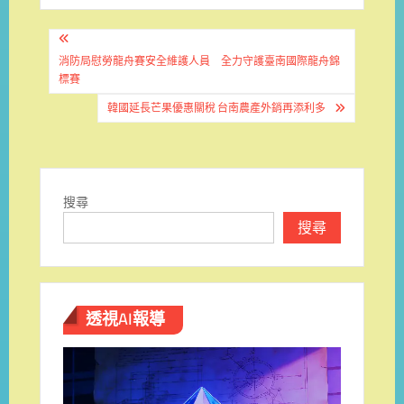
文
章
消防局慰勞龍舟賽安全維護人員 全力守護臺南國際龍舟錦
標賽
導
韓國延長芒果優惠關稅 台南農產外銷再添利多
覽
搜尋
搜尋
透視AI報導