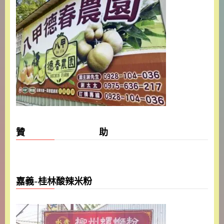
贊 助
嘉義-桂林酸辣米粉