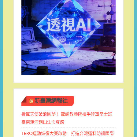
新臺灣網報社
折翼天使破浪圓夢！ 龍崎教養院攜手陸軍常士班 ​
臺南運河划出生命尊嚴
TERO運動恢復大賽啟動 打造台灣運科防護國際