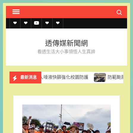
Skip
Search fo
to
content
透
透
透
聯
官
傳
傳
傳
絡
方
透傳媒新聞網
媒
媒
媒
我
LINE
看透生活大小事領悟人生真諦
規
線
youtube
們
約
上
促導入唾液快篩強化校園防護
防範颱風停電風險 台電台南
最新消息
記
者
名
單