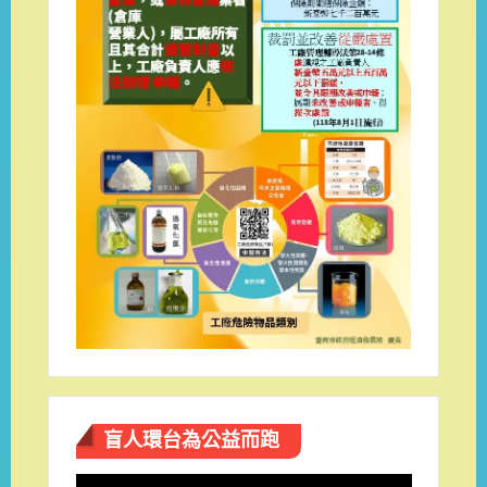
盲人環台​為公益而跑
視