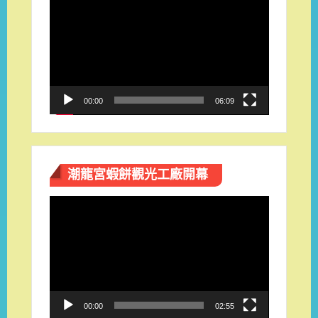
訊
播
放
器
00:00
06:09
潮龍宮蝦餅觀光工廠開幕
視
訊
播
放
器
00:00
02:55