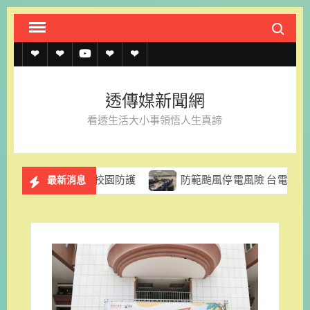
Skip
Search fo
to
content
透
透
透
聯
官
傳
傳
傳
絡
方
透傳媒新聞網
媒
媒
媒
我
LINE
看透生活大小事領悟人生真諦
規
線
youtube
們
約
上
化校園防護
防範颱風停電風險 台電台南區處籲民眾及早做
最新消息
記
者
名
單