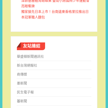
深耕基層體育結碩果 臺南小將國際少年運動會
亮眼奪牌
獨家搶先日本上市！台南遠東香格里拉推出日
本冠軍職人麵包
友站連結
華盛頓新聞通訊社
新台灣網報社
商傳媒
墨新聞
民生電子報
蕃新聞