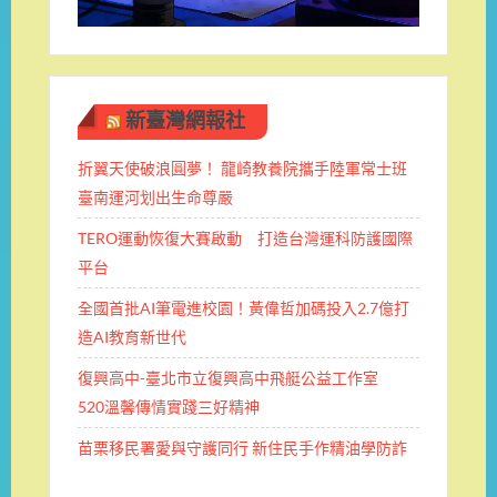
新臺灣網報社
折翼天使破浪圓夢！ 龍崎教養院攜手陸軍常士班 ​
臺南運河划出生命尊嚴
TERO運動恢復大賽啟動 打造台灣運科防護國際
平台
全國首批AI筆電進校園！黃偉哲加碼投入2.7億打
造AI教育新世代
復興高中-臺北市立復興高中飛艇公益工作室
520溫馨傳情實踐三好精神
苗栗移民署愛與守護同行 新住民手作精油學防詐