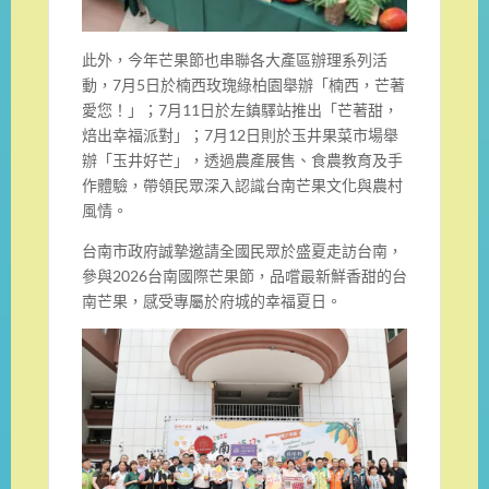
此外，今年芒果節也串聯各大產區辦理系列活
動，7月5日於楠西玫瑰綠柏園舉辦「楠西，芒著
愛您！」；7月11日於左鎮驛站推出「芒著甜，
焙出幸福派對」；7月12日則於玉井果菜市場舉
辦「玉井好芒」，透過農產展售、食農教育及手
作體驗，帶領民眾深入認識台南芒果文化與農村
風情。
台南市政府誠摯邀請全國民眾於盛夏走訪台南，
參與2026台南國際芒果節，品嚐最新鮮香甜的台
南芒果，感受專屬於府城的幸福夏日。