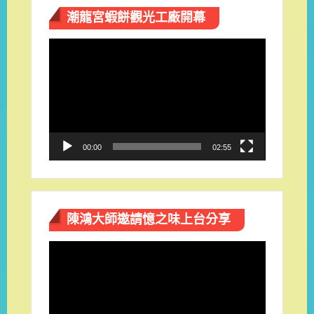
潮龍宮蝦餅觀光工廠開幕
視
訊
播
放
器
00:00
02:55
陳鴻大師邀請憶之味上台分享
視
訊
播
放
器