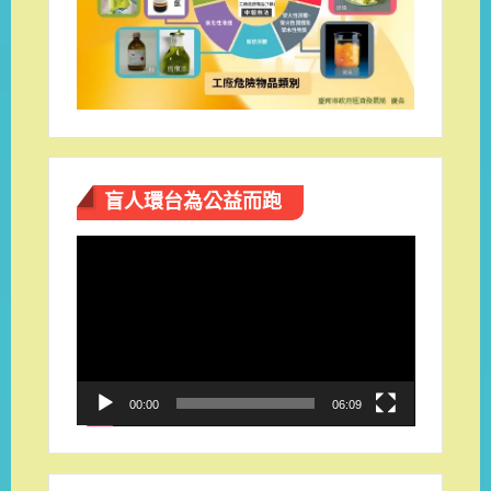
盲人環台​為公益而跑
視
訊
播
放
器
00:00
06:09