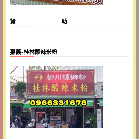
贊 助
嘉義-桂林酸辣米粉