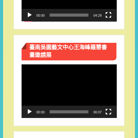
00:00
04:29
臺南吳園藝文中心王海峰羅慧書
畫邀請展
視
訊
播
放
器
00:00
06:07