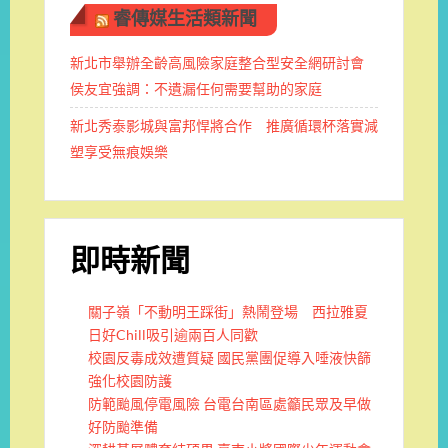
睿傳媒生活類新聞
新北市舉辦全齡高風險家庭整合型安全網研討會
侯友宜強調：不遺漏任何需要幫助的家庭
新北秀泰影城與富邦悍將合作 推廣循環杯落實減
塑享受無痕娛樂
即時新聞
關子嶺「不動明王踩街」熱鬧登場 西拉雅夏
日好Chill吸引逾兩百人同歡
校園反毒成效遭質疑 國民黨團促導入唾液快篩
強化校園防護
防範颱風停電風險 台電台南區處籲民眾及早做
好防颱準備