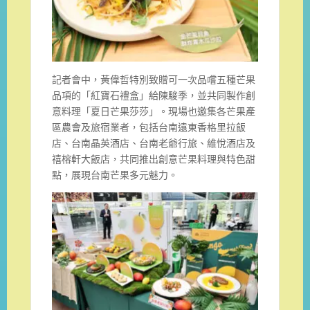
記者會中，黃偉哲特別致贈可一次品嚐五種芒果
品項的「紅寶石禮盒」給陳駿季，並共同製作創
意料理「夏日芒果莎莎」。現場也邀集各芒果產
區農會及旅宿業者，包括台南遠東香格里拉飯
店、台南晶英酒店、台南老爺行旅、維悅酒店及
禧榕軒大飯店，共同推出創意芒果料理與特色甜
點，展現台南芒果多元魅力。