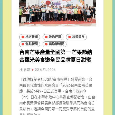
地方新聞
政治經濟
旅遊美食
焦點新聞
農漁業新聞
台南芒果產量全國第一 芒果節結
合觀光美食邀全民品嚐夏日甜蜜
杜 忠聰
22 6 月, 2026
【透傳媒記者杜忠聰/臺南報導】盛夏來臨，台
南最具代表性的水果盛事「2026台南國際芒果
節」將於6月27日正式登場。台南市政府今
（22）日在永華市政中心舉辦宣傳記者會，由台
南市長黃偉哲與農業部部長陳駿季共同為台南芒
果站台，邀請全國民眾一同感受專屬於台南的夏
日甜蜜滋味。