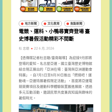
地方新聞
文化教育
焦點新聞
電競、運科、小鴨尋寶齊登場 臺
史博暑假活動精彩不間斷
杜 忠聰
22 6 月, 2026
【透傳媒記者杜忠聰/臺南報導】為迎接9月即將
登場的愛知‧名古屋亞運，國立臺灣歷史博物館
結合現正展出的「亞洲在場：臺灣與亞洲運動會
特展」，自7月1日至8月30日推出「燃燒吧！運
動魂－亞運特展暑假限定活動」，首度將亞運電
競競賽項目及運動科學體驗裝置搬進展館，透過
多元互動活動，邀請民眾共度兼具知識與趣味的
暑假時光。