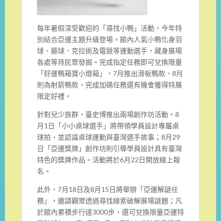
每年暑假深受歡迎的「尋找小鴨」活動，今年特
別結合亞運主題升級登場。館內人氣小鴨化身羽
球、藤球、克拉術及電競等運動選手，藏身展場
各處等待民眾發掘。完成指定任務即可兌換限量
「好運鴨箱寶小燈箱」，7月推出滑板鴨款、8月
則為射箭鴨款，完成加碼任務還有機會獲得特展
限定好禮。
針對兒少族群，臺史博推出兩場創作坊活動。8
月1日「小小桌球選手」將帶領學員設計專屬桌
球拍，並認識桌球運動與臺灣選手故事；8月29
日「亞運獎牌」創作坊則引導學員設計具有臺灣
特色的獎牌作品。活動將於6月22日開放線上報
名。
此外，7月18日及8月15日將舉辦「亞運解謎任
務」，邀請觀眾透過尋找線索破解展場謎題；凡
於館內累積步行達3000步，還可兌換限量亞運特