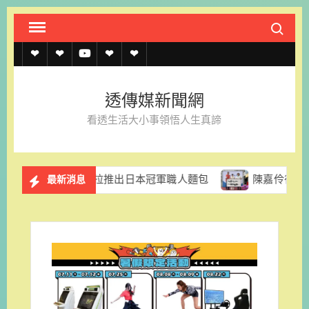
Skip
Search fo
to
content
透
透
透
聯
官
傳
傳
傳
絡
方
透傳媒新聞網
媒
媒
媒
我
LINE
看透生活大小事領悟人生真諦
規
線
youtube
們
約
上
里拉推出日本冠軍職人麵包
陳嘉伶律師創立易勝法律事務
最新消息
記
者
名
單