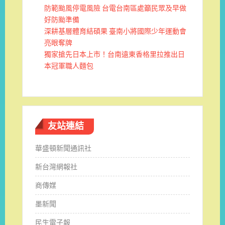
防範颱風停電風險 台電台南區處籲民眾及早做
好防颱準備
深耕基層體育結碩果 臺南小將國際少年運動會
亮眼奪牌
獨家搶先日本上市！台南遠東香格里拉推出日
本冠軍職人麵包
友站連結
華盛頓新聞通訊社
新台灣網報社
商傳媒
墨新聞
民生電子報