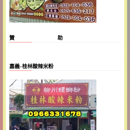
贊 助
嘉義-桂林酸辣米粉