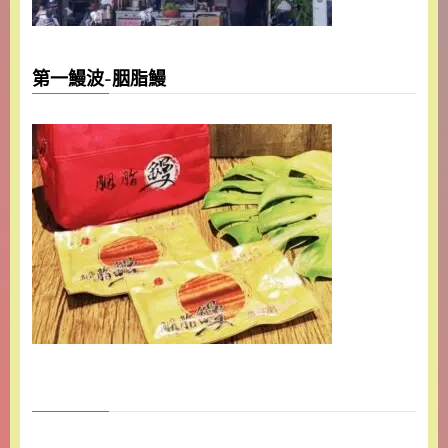
第一鰻波-胭脂鰻