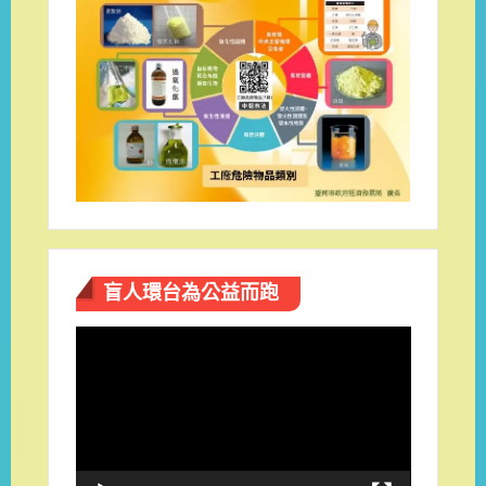
盲人環台​為公益而跑
視
訊
播
放
器