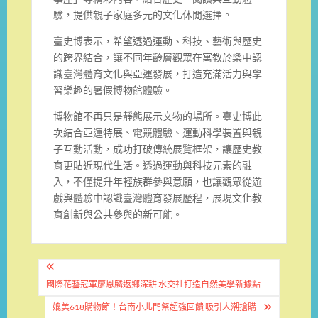
驗，提供親子家庭多元的文化休閒選擇。
臺史博表示，希望透過運動、科技、藝術與歷史
的跨界結合，讓不同年齡層觀眾在寓教於樂中認
識臺灣體育文化與亞運發展，打造充滿活力與學
習樂趣的暑假博物館體驗。
博物館不再只是靜態展示文物的場所。臺史博此
次結合亞運特展、電競體驗、運動科學裝置與親
子互動活動，成功打破傳統展覽框架，讓歷史教
育更貼近現代生活。透過運動與科技元素的融
入，不僅提升年輕族群參與意願，也讓觀眾從遊
戲與體驗中認識臺灣體育發展歷程，展現文化教
育創新與公共參與的新可能。
文
章
國際花藝冠軍廖恩麟返鄉深耕 水交社打造自然美學新據點
導
媲美618購物節！台南小北門祭超強回饋 吸引人潮搶購