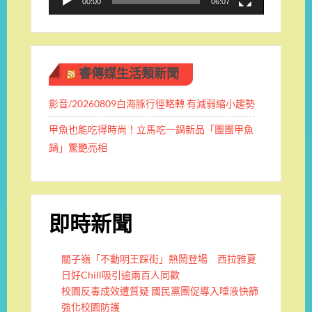
00:00
06:07
睿傳媒生活類新聞
影音/20260809白海豚行徑略轉 有減弱縮小趨勢
甲魚也能吃得時尚！立馬吃一鍋新品「團團甲魚
鍋」驚艷亮相
即時新聞
關子嶺「不動明王踩街」熱鬧登場 西拉雅夏
日好Chill吸引逾兩百人同歡
校園反毒成效遭質疑 國民黨團促導入唾液快篩
強化校園防護