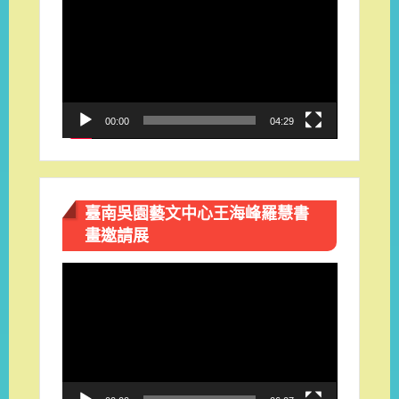
訊
播
放
器
00:00
04:29
臺南吳園藝文中心王海峰羅慧書
畫邀請展
視
訊
播
放
器