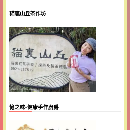
貓裏山丘茶作坊
憶之味-健康手作廚房