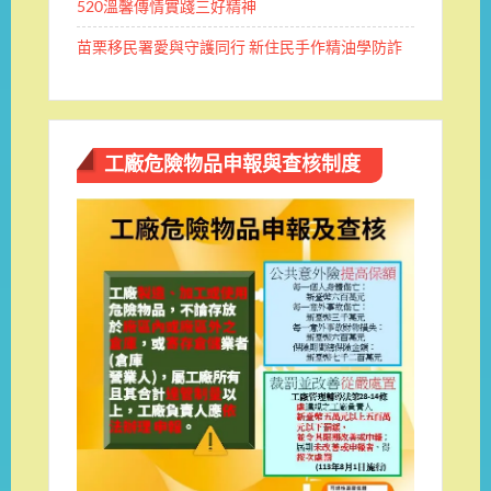
520溫馨傳情實踐三好精神
苗栗移民署愛與守護同行 新住民手作精油學防詐
工廠危險物品申報與查核制度