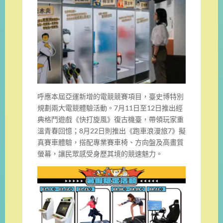
呼應本屆亞運新增的電競競賽項目，臺史博特別
規劃兩大電競體驗活動。7月11日至12日推出經
典格鬥遊戲《快打旋風》復古機臺，帶領玩家重
溫青春回憶；8月22日則推出《跑車浪漫旅7》擬
真賽車體驗，搭配專業賽車椅、方向盤及高畫質
螢幕，讓民眾感受身歷其境的競速魅力。