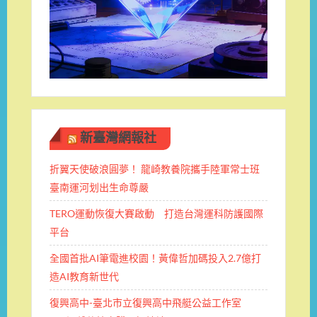
新臺灣網報社
折翼天使破浪圓夢！ 龍崎教養院攜手陸軍常士班 ​
臺南運河划出生命尊嚴
TERO運動恢復大賽啟動 打造台灣運科防護國際
平台
全國首批AI筆電進校園！黃偉哲加碼投入2.7億打
造AI教育新世代
復興高中-臺北市立復興高中飛艇公益工作室