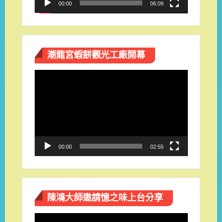
00:00
06:09
潮龍宮蝦餅觀光工廠開幕
視
訊
播
放
器
00:00
02:55
陳鴻大師邀請憶之味上台分享
視