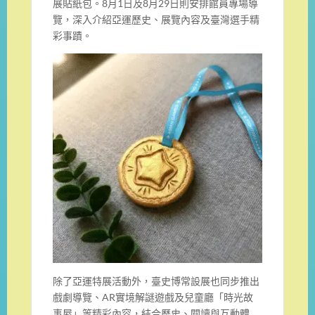
展貼紙包。8月1日及8月29日則安排館員專場導
覽，深入介紹亞運歷史、展覽內容及臺灣選手精
彩事蹟。
除了亞運特展活動外，臺史博常設展也同步推出
戲劇導覽、AR實境解謎遊戲及兒童廳「時光故
事屋」等精彩內容，結合歷史、閱讀與互動體