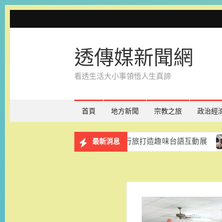
Skip
to
content
透傳媒新聞網
看透生活大小事領悟人生真諦
首頁
地方新聞
宗教之旅
政治經
免費展出一年 台南老爺行旅打造趣味台語互動展
和逸飯
最新消息