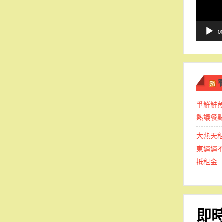
播
放
器
0
爭鮮鮭
熱議餐
大熱天
東遲遲
抵租金
即