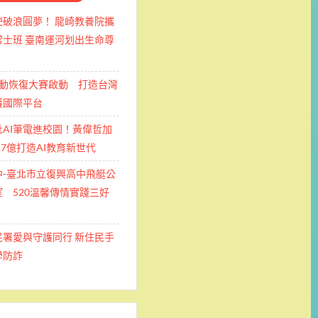
使破浪圓夢！ 龍崎教養院攜
士班 ​臺南運河划出生命尊
運動恢復大賽啟動 打造台灣
護國際平台
批AI筆電進校園！黃偉哲加
.7億打造AI教育新世代
中-臺北市立復興高中飛艇公
 520溫馨傳情實踐三好
民署愛與守護同行 新住民手
學防詐