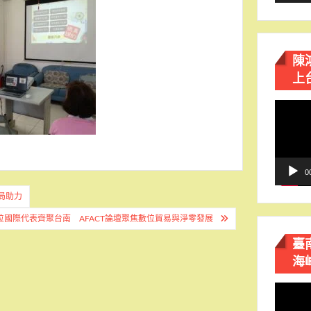
陳
上
視
訊
播
放
器
0
局助力
0位國際代表齊聚台南 AFACT論壇聚焦數位貿易與淨零發展
臺
海
視
訊