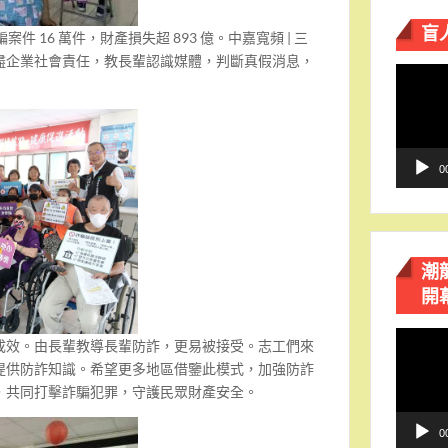
盲
案件 16 萬件，財產損失超 893 億。中嘉寬頻 | 三
盡企業社會責任，教長輩認識媒體，判斷真假消息，
視
訊
播
放
器
0
潮
開
視
成效。由長輩教導長輩防詐，更易被接受。志工們來
訊
提供防詐知識。希望更多地區借鑒此模式，加強防詐
播
，共同打擊詐騙犯罪，守護民眾財產安全。
放
器
0