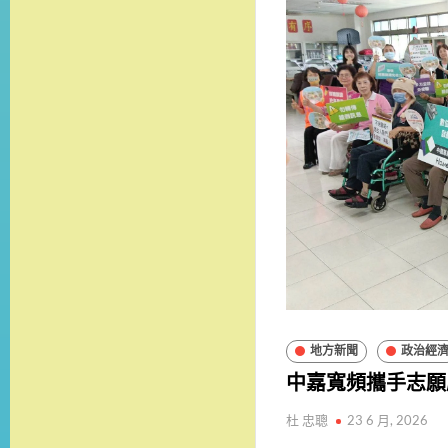
地方新聞
政治經
中嘉寬頻攜手志願
杜 忠聰
23 6 月, 2026