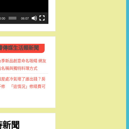
0:00
06:07
睿傳媒生活類新聞
魚季新品創意命名吸睛 網友
點名稱與獨特料理方式
租屋處冷氣壞了誰出錢？房
不修 「這情況」修繕費可
時新聞