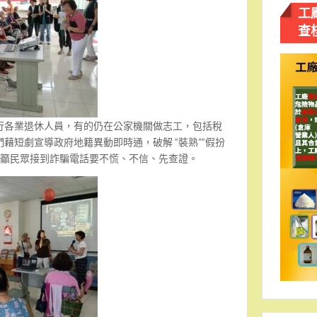
工
查
行各業退休人員，有的仍在公家機關做志工，包括稅
藉短劇宣導政府地籍異動即時通，破解 “裝熟”“假扮
呼籲民眾接到詐騙電話要不慌、不信、先查證。