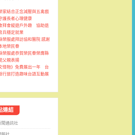
榮家結合正念減壓與五禽戲
守護長者心理健康
會拜會縱遊戶外趣 協助退
官兵穩定就業
縣榮服處拜訪協和醫院 感謝
本地榮民眷
縣榮服處恭賀榮民眷榮膺縣
範父親表揚
文怪物》免費展出一年 台
爺行旅打造趣味台語互動展
站連結
新聞通訊社
網報社