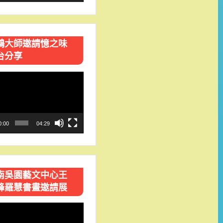
鴻大師邀請憶之味
台分享
0:00
04:29
南吳園藝文中心王
峰羅慧書畫邀請展