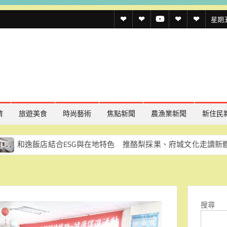
透
透
透
聯
官
星期五,
傳
傳
傳
絡
方
媒
媒
媒
我
LINE
規
線
youtube
們
約
上
記
濟
旅遊美食
時尚藝術
焦點新聞
農漁業新聞
新住民
者
店結合ESG與在地特色 推酪梨採果、府城文化走讀新體驗
名
單
搜尋