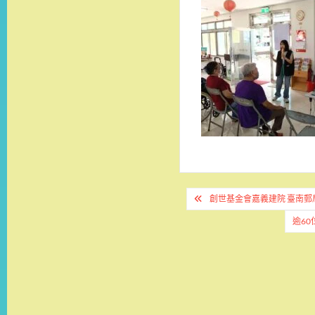
文
創世基金會嘉義建院 臺南郵
章
逾6
導
覽