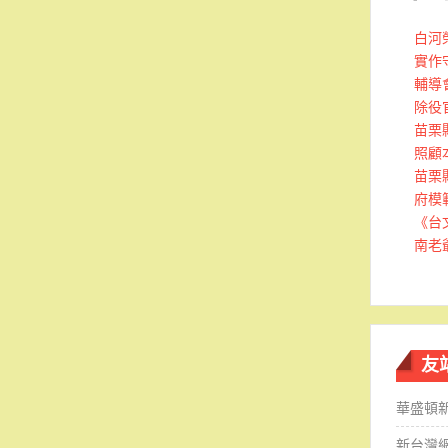
白河
實作
輔導
除役
苗栗
照顧
苗栗
府模
《台
南老
友
華盛頓
新台灣