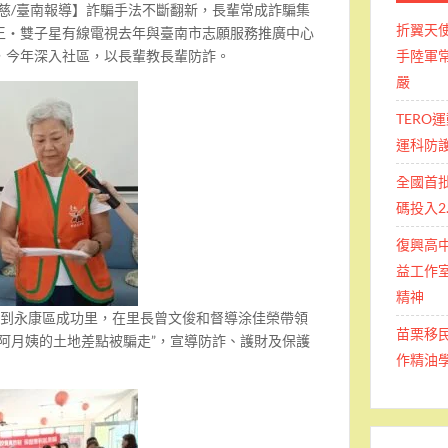
慈/臺南報導】詐騙手法不斷翻新，長輩常成詐騙集
折翼天
王・雙子星有線電視去年與臺南市志願服務推廣中心
手陸軍常
，今年深入社區，以長輩教長輩防詐。
嚴
TERO
運科防
全國首
碼投入2
復興高
益工作室
精神
首站到永康區成功里，在里長曾文俊和督導涂佳榮帶領
苗栗移
 “阿月姨的土地差點被騙走”，宣導防詐、護財及保護
作精油