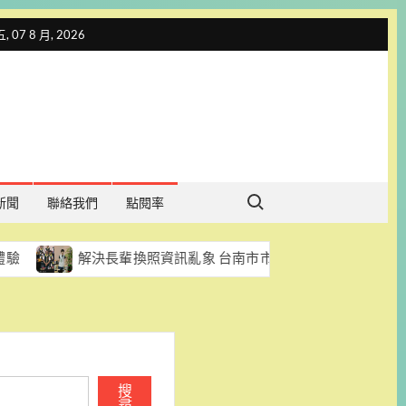
 07 8 月, 2026
Search for:
新聞
聯絡我們
點閱率
解決長輩換照資訊亂象 台南市市議員陳怡珍促每區每月至少辦一場
搜
尋