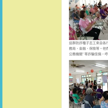
這群防詐種子志工來自各
務局、金融、保險等。他們
公務機關” 等詐騙伎倆，