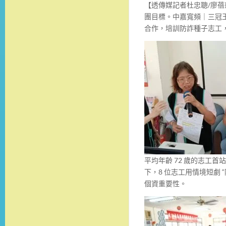
【透傳媒記者杜忠聰/廖蓓
團目標。中嘉寬頻｜三冠
合作，培訓防詐種子志工
平均年齡 72 歲的志工
下，8 位志工用情境短劇
個資重要性。