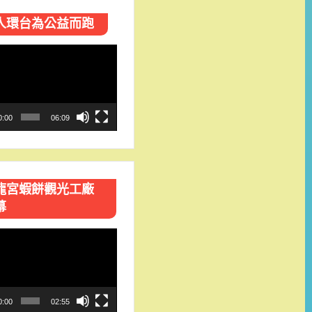
人環台​為公益而跑
0:00
06:09
龍宮蝦餅觀光工廠
幕
0:00
02:55