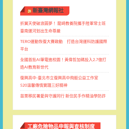
新臺灣網報社
折翼天使破浪圓夢！ 龍崎教養院攜手陸軍常士班 ​
臺南運河划出生命尊嚴
TERO運動恢復大賽啟動 打造台灣運科防護國際
平台
全國首批AI筆電進校園！黃偉哲加碼投入2.7億打
造AI教育新世代
復興高中-臺北市立復興高中飛艇公益工作室
520溫馨傳情實踐三好精神
苗栗移民署愛與守護同行 新住民手作精油學防詐
工廠危險物品申報與查核制度