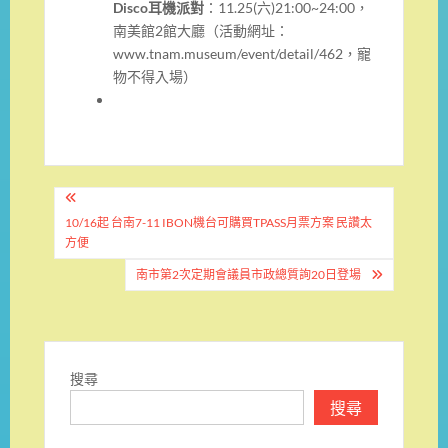
Disco
耳機派對
：11.25(六)21:00~24:00，
南美館2館大廳（活動網址：
www.tnam.museum/event/detail/462，寵
物不得入場）
文
章
10/16起 台南7-11 IBON機台可購買TPASS月票方案 民讚太
方便
導
南市第2次定期會議員市政總質詢20日登場
覽
搜尋
搜尋