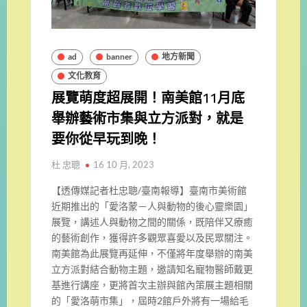
ad
banner
地方新聞
文化教育
展覽萌度超展開！南美館11月底
舉辦藝術市集與立方派對，就是
要你從早玩到晚！
杜 忠聰
16 10 月, 2023
【透傳媒記者杜忠聰/臺南報導】臺南市美術館
近期推出的「愛洛蒙－人與動物的後心靈樂園」
展覽，講述人與動物之間的關係，既陪伴又療癒
的藝術創作，獲得許多觀眾喜愛以及民眾關注。
南美館為此展覽再延伸，不僅將年度舉辦的南美
立方派對結合動物主題，邀請知名寵物醫師戴更
基進行講座，更將首次主辦與館內策展主題相關
的「愛洛萌市集」，屆時2館戶外將有一場給毛