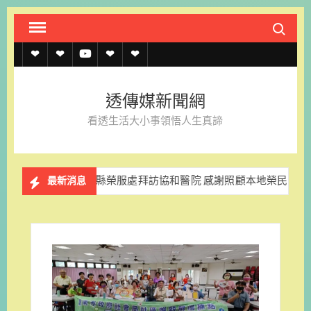
Skip
Search fo
to
content
透
透
透
聯
官
傳
傳
傳
絡
方
透傳媒新聞網
媒
媒
媒
我
LINE
看透生活大小事領悟人生真諦
規
線
youtube
們
約
上
苗栗縣榮服處拜訪協和醫院 感謝照顧本地榮民眷
苗栗縣榮
最新消息
記
者
名
單