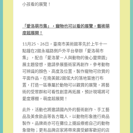
小孩看的展覽！
「愛洛萌市集」
，寵物也可以看的展覽，藝術萌
度超展開！
11月25、26日，臺南市美術館率先於上午十一
點鐘在2館永福路側戶外平台舉辦「愛洛萌市
集」，配合「愛洛蒙－人與動物的後心靈樂園」
展主題發想，邀請參展藝術家再創作，參考動物
可辨識的顏色、高度及位置，製作寵物可欣賞的
平面作品，在南美館2館偌大的落地窗進行布
置，打造一區專屬於動物可以觀賞的展覽，將藝
術的受眾群和可看性創意再拓展，預計現場將可
愛度爆棚，萌度超展開！
此外，活動也將邀請國內外的藝術創作、手工藝
品及美食飲品等各方職人，以動物形象進行商品
製作。品牌商亦可在攤位上擺設療癒自己的動物
象徵物；更有品牌店家將帶來廣受顧客歡迎的店