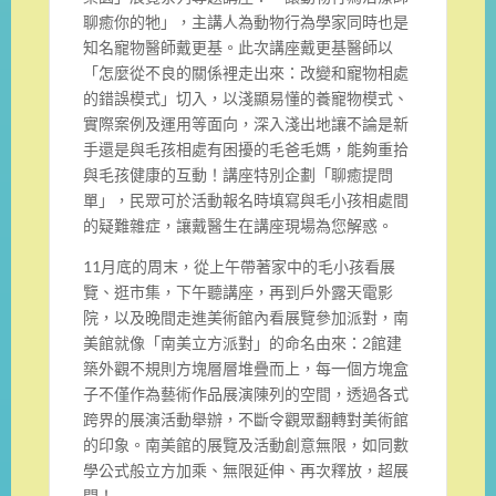
聊癒你的牠」，主講人為動物行為學家同時也是
知名寵物醫師戴更基。此次講座戴更基醫師以
「怎麼從不良的關係裡走出來：改變和寵物相處
的錯誤模式」切入，以淺顯易懂的養寵物模式、
實際案例及運用等面向，深入淺出地讓不論是新
手還是與毛孩相處有困擾的毛爸毛媽，能夠重拾
與毛孩健康的互動！講座特別企劃「聊癒提問
單」，民眾可於活動報名時填寫與毛小孩相處間
的疑難雜症，讓戴醫生在講座現場為您解惑。
11月底的周末，從上午帶著家中的毛小孩看展
覽、逛市集，下午聽講座，再到戶外露天電影
院，以及晚間走進美術館內看展覽參加派對，南
美館就像「南美立方派對」的命名由來：2館建
築外觀不規則方塊層層堆疊而上，每一個方塊盒
子不僅作為藝術作品展演陳列的空間，透過各式
跨界的展演活動舉辦，不斷令觀眾翻轉對美術館
的印象。南美館的展覽及活動創意無限，如同數
學公式般立方加乘、無限延伸、再次釋放，超展
開！