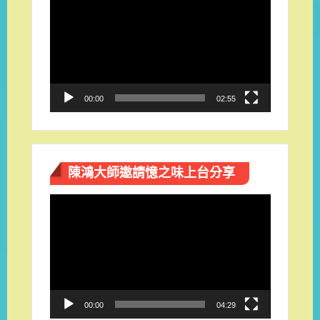
訊
播
放
器
00:00
02:55
陳鴻大師邀請憶之味上台分享
視
訊
播
放
器
00:00
04:29