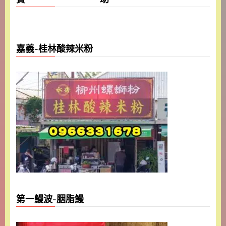
嘉義-桂林酸辣米粉
第一鰻波-胭脂鰻