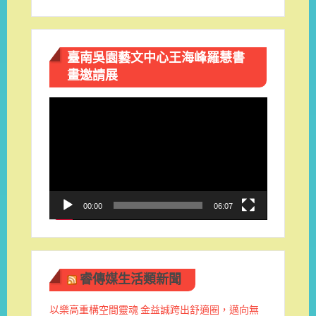
臺南吳園藝文中心王海峰羅慧書
畫邀請展
視
訊
播
放
器
00:00
06:07
睿傳媒生活類新聞
以樂高重構空間靈魂 金益誠跨出舒適圈，邁向無