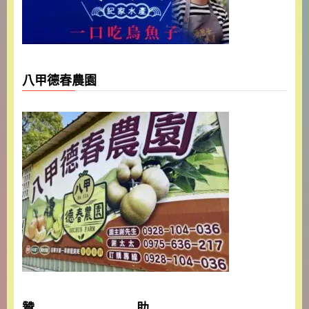
八甲德春農園
贊 助