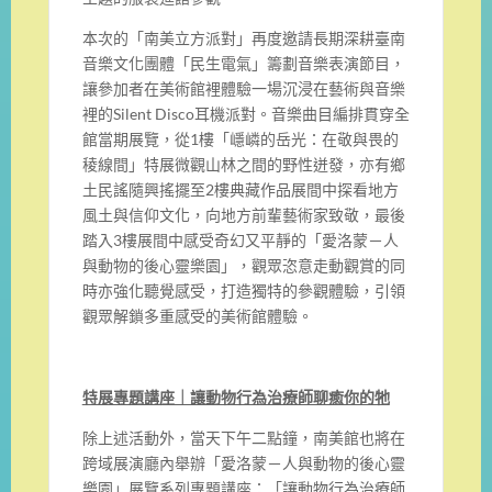
本次的「南美立方派對」再度邀請長期深耕臺南
音樂文化團體「民生電氣」籌劃音樂表演節目，
讓參加者在美術館裡體驗一場沉浸在藝術與音樂
裡的Silent Disco耳機派對。音樂曲目編排貫穿全
館當期展覽，從1樓「嶾嶙的岳光：在敬與畏的
稜線間」特展微觀山林之間的野性迸發，亦有鄉
土民謠隨興搖擺至2樓典藏作品展間中探看地方
風土與信仰文化，向地方前輩藝術家致敬，最後
踏入3樓展間中感受奇幻又平靜的「愛洛蒙－人
與動物的後心靈樂園」，觀眾恣意走動觀賞的同
時亦強化聽覺感受，打造獨特的參觀體驗，引領
觀眾解鎖多重感受的美術館體驗。
特展專題講座｜讓動物行為治療師聊癒你的牠
除上述活動外，當天下午二點鐘，南美館也將在
跨域展演廳內舉辦「愛洛蒙－人與動物的後心靈
樂園」展覽系列專題講座：「讓動物行為治療師