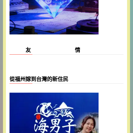
友 情
從福州嫁到台灣的新住民