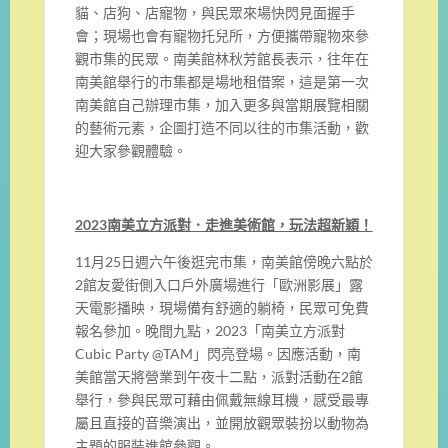
貓、店狗、店寵物，與民眾來場快閃見面握手
會；現場也會有寵物托兒所，方便攜帶寵物來參
觀市集的民眾。南美館林秋芳館長表示，往年在
南美館舉行的市集都是場地租借案，這是第一次
南美館自己辦理市集，加入更多與當期展覽相關
的藝術元素，企圖打造不同以往的市集活動，歡
迎大家參觀體驗。
2023
南美立方派對．走進美術館，玩法超新穎！
11月25日週六午後逛完市集，南美館傍晚六點於
2館友愛街側入口戶外廣場進行「歐洲影展」露
天電影播映，現場備有舒適的躺椅，民眾可免費
報名參加。晚間九點，2023「南美立方派對
Cubic Party @TAM」閃亮登場。因應活動，南
美館當天將營業到午夜十二點，派對活動在2館
舉行，參與民眾可藉由佩戴無線耳機，感受最專
屬且直接的音樂演出，並開放觀眾裝扮以動物為
主題的服裝進館參觀。