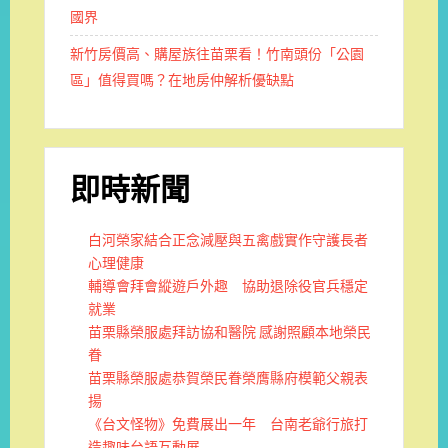
國界
新竹房價高、購屋族往苗栗看！竹南頭份「公園
區」值得買嗎？在地房仲解析優缺點
即時新聞
白河榮家結合正念減壓與五禽戲實作守護長者
心理健康
輔導會拜會縱遊戶外趣 協助退除役官兵穩定
就業
苗栗縣榮服處拜訪協和醫院 感謝照顧本地榮民
眷
苗栗縣榮服處恭賀榮民眷榮膺縣府模範父親表
揚
《台文怪物》免費展出一年 台南老爺行旅打
造趣味台語互動展