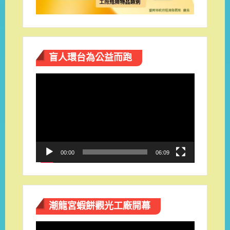
盲人環台​為公益而跑
視
訊
播
放
器
00:00
06:09
潮龍宮蝦餅觀光工廠開幕
視