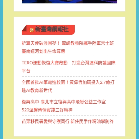
新臺灣網報社
折翼天使破浪圓夢！ 龍崎教養院攜手陸軍常士班 ​
臺南運河划出生命尊嚴
TERO運動恢復大賽啟動 打造台灣運科防護國際
平台
全國首批AI筆電進校園！黃偉哲加碼投入2.7億打
造AI教育新世代
復興高中-臺北市立復興高中飛艇公益工作室
520溫馨傳情實踐三好精神
苗栗移民署愛與守護同行 新住民手作精油學防詐