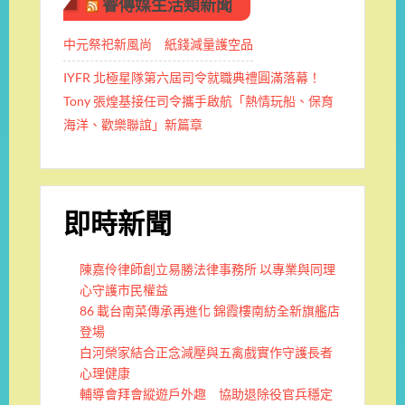
睿傳媒生活類新聞
中元祭祀新風尚 紙錢減量護空品
IYFR 北極星隊第六屆司令就職典禮圓滿落幕！
Tony 張煌基接任司令攜手啟航「熱情玩船、保育
海洋、歡樂聯誼」新篇章
即時新聞
陳嘉伶律師創立易勝法律事務所 以專業與同理
心守護市民權益
86 載台南菜傳承再進化 錦霞樓南紡全新旗艦店
登場
白河榮家結合正念減壓與五禽戲實作守護長者
心理健康
輔導會拜會縱遊戶外趣 協助退除役官兵穩定