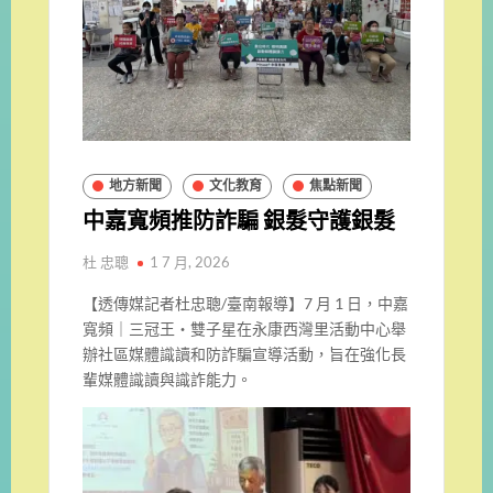
地方新聞
文化教育
焦點新聞
中嘉寬頻推防詐騙 銀髮守護銀髮
杜 忠聰
1 7 月, 2026
【透傳媒記者杜忠聰/臺南報導】7 月 1 日，中嘉
寬頻｜三冠王・雙子星在永康西灣里活動中心舉
辦社區媒體識讀和防詐騙宣導活動，旨在強化長
輩媒體識讀與識詐能力。