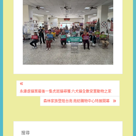
文
章
永康虐貓案最後一隻虎斑貓尋獲 六犬貓全數安置動物之家
導
森林家族登陸台南 南紡購物中心特展開幕
覽
搜尋