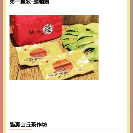
第一鰻波-胭脂鰻
貓裏山丘茶作坊