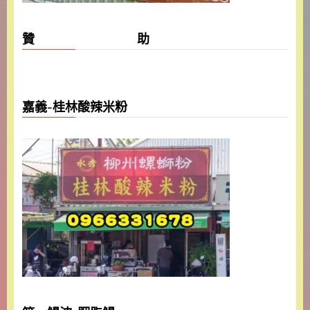
贊 助
嘉義-桂林酸辣米粉