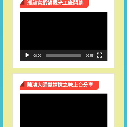
潮龍宮蝦餅觀光工廠開幕
視
訊
播
放
器
00:00
02:55
陳鴻大師邀請憶之味上台分享
視
訊
播
放
器