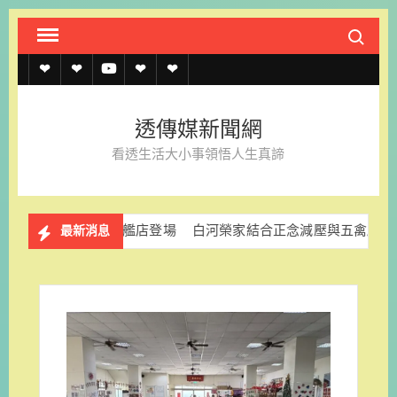
Skip
Search fo
to
content
透
透
透
聯
官
傳
傳
傳
絡
方
透傳媒新聞網
媒
媒
媒
我
LINE
看透生活大小事領悟人生真諦
規
線
youtube
們
約
上
全新旗艦店登場
白河榮家結合正念減壓與五禽戲實作守護長者心理
最新消息
記
者
名
單