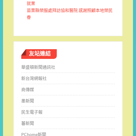
就業
苗栗縣榮服處拜訪協和醫院 感謝照顧本地榮民
眷
友站連結
華盛頓新聞通訊社
新台灣網報社
商傳媒
墨新聞
民生電子報
蕃新聞
PChome新聞