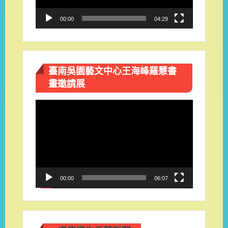
00:00
04:29
臺南吳園藝文中心王海峰羅慧書
畫邀請展
視
訊
播
放
器
00:00
06:07