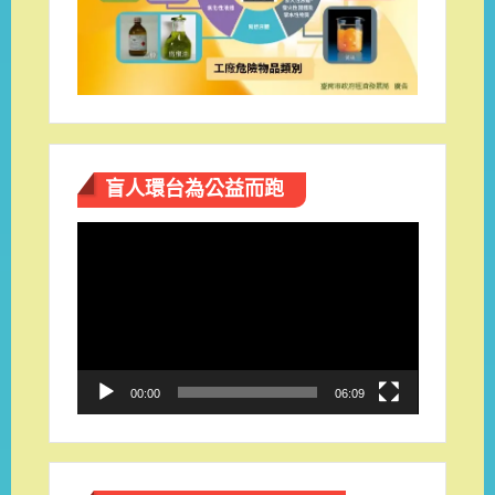
盲人環台​為公益而跑
視
訊
播
放
器
00:00
06:09