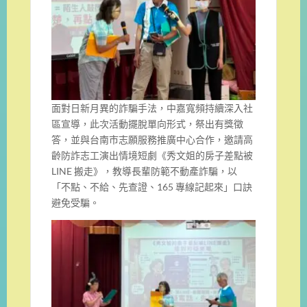
面對日新月異的詐騙手法，中嘉寬頻持續深入社
區宣導，此次活動擺脫單向形式，祭出有獎徵
答，並與台南市志願服務推廣中心合作，邀請高
齡防詐志工演出情境短劇《秀文姐的房子差點被
LINE 搬走》，教導長輩防範不動產詐騙，以
「不點、不給、先查證、165 專線記起來」口訣
避免受騙。